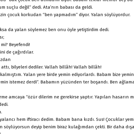
 suçlu değil” dedi. Ata’nın babası da geldi.
sizin çocuk korkudan “ben yapmadım” diyor. Yalan söylüyordur.
sa da yalan söylemez ben onu öyle yetiştirdim dedi.
ı;
 mi? Beyefendi!
ini de çağırdılar.
ğızdan
attı, bilyeleri dediler. Vallah billâh! Vallah billâh!
almıştım. Yalan yere birde yemin ediyorlardı. Babam bize yemin 
emin istemez derdi”. Babamın yüzünden ter boşandı. Ben ağlam
me amcaya “özür dilerim ne gerekirse yaptır. Yapılan hasarın m
edi.
m.
alancı hem iftiracı dedim. Babam bana kızdı. Sus! Çocuklar yemi
n söylüyorsun deyip benim biraz kulağımdan çekti. Bir daha dış