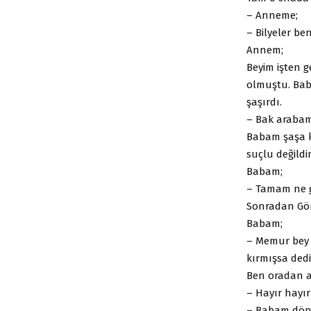
– Anneme;
– Bilyeler be
Annem;
Beyim işten 
olmuştu. Bab
şaşırdı.
– Bak arabamı
Babam şaşa k
suçlu değildi
Babam;
– Tamam ne ge
Sonradan Gör
Babam;
– Memur bey 
kırmışsa dedi
Ben oradan 
– Hayır hayı
– Babam dön