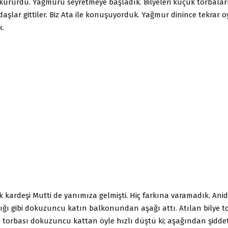
 kururdu. Yağmuru seyretmeye başladık. Bilyeleri küçük torbala
aşlar gittiler. Biz Ata ile konuşuyorduk. Yağmur dinince tekrar 
k.
 kardeşi Mutti de yanımıza gelmişti. Hiç farkına varamadık. Anid
ığı gibi dokuzuncu katın balkonundan aşağı attı. Atılan bilye t
e torbası dokuzuncu kattan öyle hızlı düştü ki; aşağından şiddetl