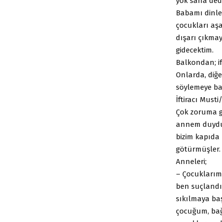
yok sana dedi
Babamı dinle
çocukları aşa
dışarı çıkm
gidecektim.
Balkondan; if
Onlarda, diğe
söylemeye ba
İftiracı Musti
Çok zoruma gi
annem duydu.
bizim kapıda 
götürmüşler. 
Anneleri;
– Çocuklarım
ben suçlandı
sıkılmaya baş
çocuğum, bağ