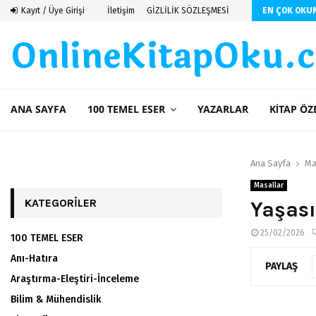
ti
Kayıt / Üye Girişi
İletişim
GİZLİLİK SÖZLEŞMESİ
EN ÇOK OKU
OnlineKitapOku.
ANA SAYFA
100 TEMEL ESER
YAZARLAR
KITAP ÖZ
Ana Sayfa
Ma
Masallar
KATEGORILER
Yaşas
25/02/2026
100 TEMEL ESER
Anı-Hatıra
PAYLAŞ
Araştırma-Eleştiri-İnceleme
Bilim & Mühendislik