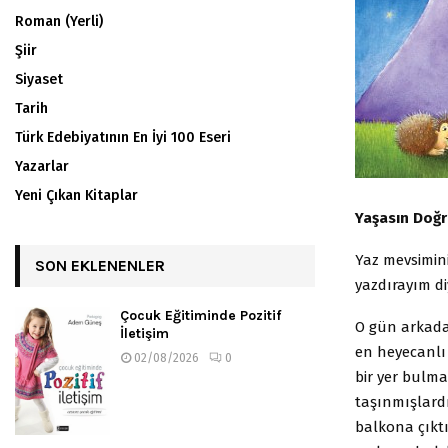
Roman (Yerli)
Şiir
Siyaset
Tarih
Türk Edebiyatının En İyi 100 Eseri
Yazarlar
Yeni Çıkan Kitaplar
Yaşasın Doğr
Yaz mevsiminin
SON EKLENENLER
yazdırayım d
Çocuk Eğitiminde Pozitif
O gün arkada
İletişim
en heyecanlı
02/08/2026
0
bir yer bulma
taşınmışlardı
balkona çıkt