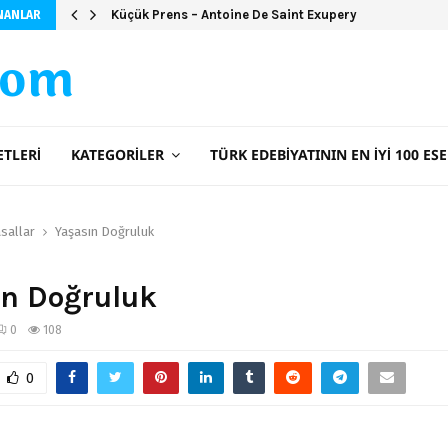
Küçük Prens – Antoine De Saint Exupery
NANLAR
com
ETLERI
KATEGORILER
TÜRK EDEBIYATININ EN İYI 100 ESE
sallar
Yaşasın Doğruluk
ın Doğruluk
0
108
0