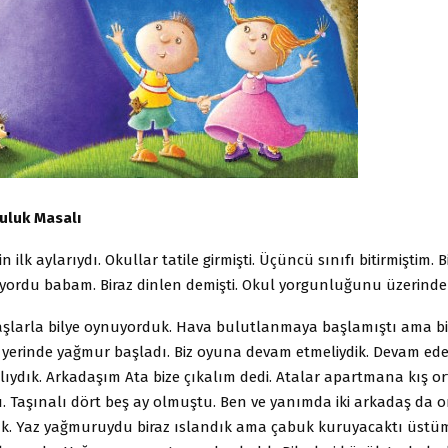
uluk Masalı
 ilk aylarıydı. Okullar tatile girmişti. Üçüncü sınıfı bitirmiştim. B
iyordu babam. Biraz dinlen demişti. Okul yorgunluğunu üzerinde
şlarla bilye oynuyorduk. Hava bulutlanmaya başlamıştı ama b
 yerinde yağmur başladı. Biz oyuna devam etmeliydik. Devam ed
lıydık. Arkadaşım Ata bize çıkalım dedi. Atalar apartmana kış o
. Taşınalı dört beş ay olmuştu. Ben ve yanımda iki arkadaş da 
ık. Yaz yağmuruydu biraz ıslandık ama çabuk kuruyacaktı üstü