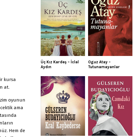
Üç Kız Kardeş – İclal
Oguz Atay –
Aydın
Tutunamayanlar
ir kursa
n at.
izim oyunun
ecektik ama
rtasında
onların
müz. Hem de