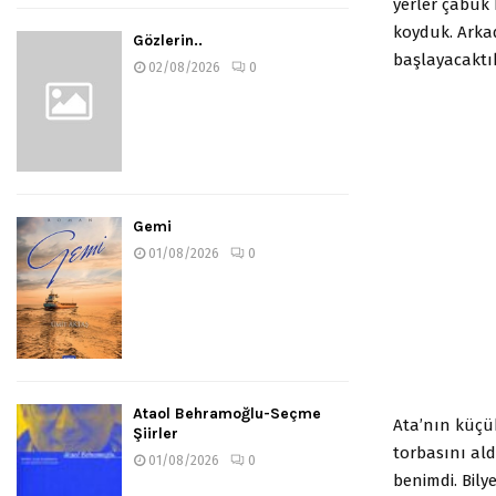
yerler çabuk
koyduk. Arkad
Gözlerin..
başlayacaktı
02/08/2026
0
Gemi
01/08/2026
0
Ataol Behramoğlu-Seçme
Ata’nın küçük
Şiirler
torbasını ald
01/08/2026
0
benimdi. Bily