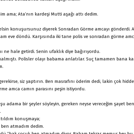
nim ama; Ata’nın kardeşi Mutti aşağı attı dedim.
gelsin konuşursunuz diyerek Sonradan Görme amcayı gönderdi.
am eve döndü. Karşısında iki tane polis ve sonradan görme am
 ne hale getirdi. Senin ufaklık diye bağırıyordu.
almıştı. Polisler olayı babama anlatılar. Suç tamamen bana ka
m.
rekirse, siz yaptırın. Ben masrafını öderim dedi, lakin çok hidde
me amca camın parasını peşin istiyordu.
şu adama bir şeyler söyleyin, gereken neyse vereceğim şayet b
.
atıldım konuşmaya;
r ben atmadım dedim.
dü “bak çocuk ben atmadım diyor. Babam tekrar memur bey bu