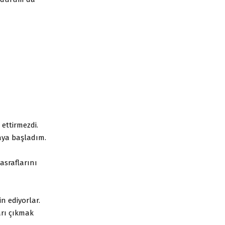
ettirmezdi.
aya başladım.
asraflarını
n ediyorlar.
arı çıkmak