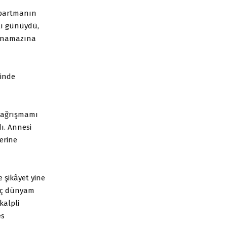
Apartmanın
lı günüydü,
a namazına
linde
a bağrışmamı
ı. Annesi
erine
 şikâyet yine
iç dünyam
kalpli
es