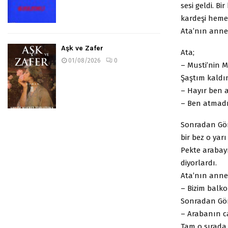
sesi geldi. 
kardeşi hemen
Ata’nın annes
Aşk ve Zafer
Ata;
01/08/2026
0
– Musti’nin Mu
Şaştım kaldı
– Hayır ben 
– Ben atmad
Sonradan Gör
bir bez o yar
Pekte arabay
diyorlardı.
Ata’nın annes
– Bizim balko
Sonradan Gör
– Arabanın c
Tam o sırada