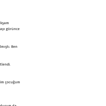
 Akşam
cayı görünce
lmıştı. Ben
tlendi.
enim çocuğum
 durum da