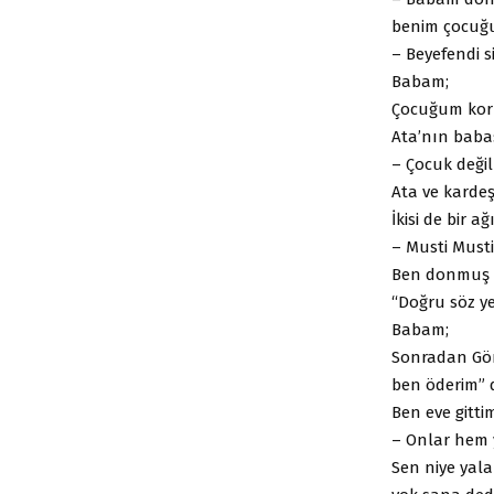
benim çocuğum
– Beyefendi 
Babam;
Çocuğum kork
Ata’nın babas
– Çocuk değil
Ata ve kardeş
İkisi de bir a
– Musti Musti 
Ben donmuş k
“Doğru söz y
Babam;
Sonradan Gör
ben öderim” d
Ben eve gitti
– Onlar hem y
Sen niye yala