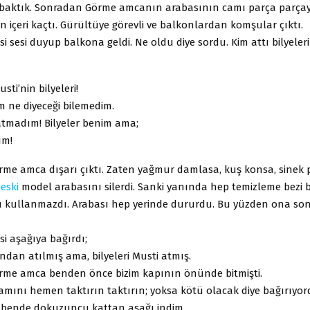
Bir baktık. Sonradan Görme amcanın arabasının camı parça parçay
 içeri kaçtı. Gürültüye görevli ve balkonlardan komşular çıktı.
i sesi duyup balkona geldi. Ne oldu diye sordu. Kim attı bilyeleri
sti’nin bilyeleri!
m ne diyeceği bilemedim.
atmadım! Bilyeler benim ama;
ım!
me amca dışarı çıktı. Zaten yağmur damlasa, kuş konsa, sinek p
ı
eski
model arabasını silerdi. Sanki yanında hep temizleme bezi
ı kullanmazdı. Arabası hep yerinde dururdu. Bu yüzden ona s
i aşağıya bağırdı;
ndan atılmış ama, bilyeleri Musti atmış.
me amca benden önce bizim kapının önünde bitmişti.
amını hemen taktırın taktırın; yoksa kötü olacak diye bağırıyor
 bende dokuzuncu kattan aşağı indim.