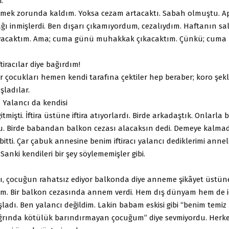
.
mek zorunda kaldım. Yoksa cezam artacaktı. Sabah olmuştu. 
ğı inmişlerdi. Ben dışarı çıkamıyordum, cezalıydım. Haftanın sa
ayacaktım. Ama; cuma günü muhakkak çıkacaktım. Çünkü; cum
tiracılar diye bağırdım!
r çocukları hemen kendi tarafına çektiler hep beraber; koro şek
şladılar.
/ Yalancı da kendisi
tmişti. İftira üstüne iftira atıyorlardı. Birde arkadaştık. Onlarl
 Birde babandan balkon cezası alacaksın dedi. Demeye kalmad
bitti. Çar çabuk annesine benim iftiracı yalancı dediklerimi annel
Sanki kendileri bir şey söylememişler gibi.
ı, çocuğun rahatsız ediyor balkonda diye anneme şikâyet üstüne
m. Bir balkon cezasında annem verdi. Hem dış dünyam hem de 
ladı. Ben yalancı değildim. Lakin babam eskisi gibi “benim temiz 
rında kötülük barındırmayan çocuğum” diye sevmiyordu. Herk