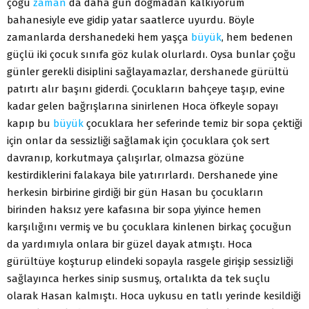
çoğu
zaman
da daha gün doğmadan kalkıyorum
bahanesiyle eve gidip yatar saatlerce uyurdu. Böyle
zamanlarda dershanedeki hem yaşça
büyük
, hem bedenen
güçlü iki çocuk sınıfa göz kulak olurlardı. Oysa bunlar çoğu
günler gerekli disiplini sağlayamazlar, dershanede gürültü
patırtı alır başını giderdi. Çocukların bahçeye taşıp, evine
kadar gelen bağrışlarına sinirlenen Hoca öfkeyle sopayı
kapıp bu
büyük
çocuklara her seferinde temiz bir sopa çektiği
için onlar da sessizliği sağlamak için çocuklara çok sert
davranıp, korkutmaya çalışırlar, olmazsa gözüne
kestirdiklerini falakaya bile yatırırlardı. Dershanede yine
herkesin birbirine girdiği bir gün Hasan bu çocukların
birinden haksız yere kafasına bir sopa yiyince hemen
karşılığını vermiş ve bu çocuklara kinlenen birkaç çocuğun
da yardımıyla onlara bir güzel dayak atmıştı. Hoca
gürültüye koşturup elindeki sopayla rasgele girişip sessizliği
sağlayınca herkes sinip susmuş, ortalıkta da tek suçlu
olarak Hasan kalmıştı. Hoca uykusu en tatlı yerinde kesildiği