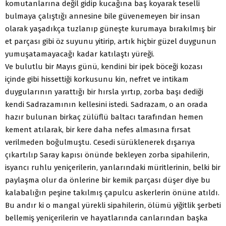
komutanlarına değil gidip kucağına baş koyarak teselli
bulmaya çalıştığı annesine bile güvenemeyen bir insan
olarak yaşadıkça tuzlanıp güneşte kurumaya bırakılmış bir
et parçası gibi öz suyunu yitirip, artık hiçbir güzel duygunun
yumuşatamayacağı kadar katılaştı yüreği.
Ve bulutlu bir Mayıs günü, kendini bir ipek böceği kozası
içinde gibi hissettiği korkusunu kin, nefret ve intikam
duygularının yarattığı bir hırsla yırtıp, zorba başı dediği
kendi Sadrazamının kellesini istedi. Sadrazam, o an orada
hazır bulunan birkaç zülüflü baltacı tarafından hemen
kement atılarak, bir kere daha nefes almasına fırsat
verilmeden boğulmuştu. Cesedi sürüklenerek dışarıya
çıkartılıp Saray kapısı önünde bekleyen zorba sipahilerin,
isyancı ruhlu yeniçerilerin, yanlarındaki müritlerinin, belki bir
paylaşma olur da önlerine bir kemik parçası düşer diye bu
kalabalığın peşine takılmış çapulcu askerlerin önüne atıldı.
Bu andır ki o mangal yürekli sipahilerin, ölümü yiğitlik şerbeti
bellemiş yeniçerilerin ve hayatlarında canlarından başka