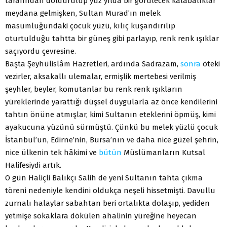
tarafından doldurulup yüz yılda bir görülecek kalabalıklar
meydana gelmişken, Sultan Murad’ın melek
masumluğundaki çocuk yüzü, kılıç kuşandırılıp
oturtulduğu tahtta bir güneş gibi parlayıp, renk renk ışıklar
saçıyordu çevresine.
Başta Şeyhülislâm Hazretleri, ardında Sadrazam,
sonra
öteki
vezirler, aksakallı ulemalar, ermişlik mertebesi verilmiş
şeyhler, beyler, komutanlar bu renk renk ışıkların
yüreklerinde yarattığı düşsel duygularla az önce kendilerini
tahtın önüne atmışlar, kimi Sultanın eteklerini öpmüş, kimi
ayakucuna yüzünü sürmüştü. Çünkü bu melek yüzlü çocuk
İstanbul’un, Edirne’nin, Bursa’nın ve daha nice güzel şehrin,
nice ülkenin tek hâkimi ve
bütün
Müslümanların Kutsal
Halifesiydi artık.
O gün Haliçli Balıkçı Salih de yeni Sultanın tahta çıkma
töreni nedeniyle kendini oldukça neşeli hissetmişti. Davullu
zurnalı halaylar sabahtan beri ortalıkta dolaşıp, yediden
yetmişe sokaklara dökülen ahalinin yüreğine heyecan