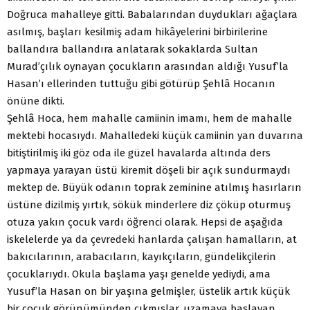
Doğruca mahalleye gitti. Babalarından duydukları ağaçlara
asılmış, başları kesilmiş adam hikâyelerini birbirilerine
ballandıra ballandıra anlatarak sokaklarda Sultan
Murad’çılık oynayan çocukların arasından aldığı Yusuf’la
Hasan’ı ellerinden tuttuğu gibi götürüp Şehlâ Hocanın
önüne dikti.
Şehlâ Hoca, hem mahalle camiinin imamı, hem de mahalle
mektebi hocasıydı. Mahalledeki küçük camiinin yan duvarına
bitiştirilmiş iki göz oda ile güzel havalarda altında ders
yapmaya yarayan üstü kiremit döşeli bir açık sundurmaydı
mektep de. Büyük odanın toprak zeminine atılmış hasırların
üstüne dizilmiş yırtık, sökük minderlere diz çöküp oturmuş
otuza yakın çocuk vardı öğrenci olarak. Hepsi de aşağıda
iskelelerde ya da çevredeki hanlarda çalışan hamalların, at
bakıcılarının, arabacıların, kayıkçıların, gündelikçilerin
çocuklarıydı. Okula başlama yaşı genelde yediydi, ama
Yusuf’la Hasan on bir yaşına gelmişler, üstelik artık küçük
bir çocuk görünümünden çıkmışlar, uzamaya başlayan