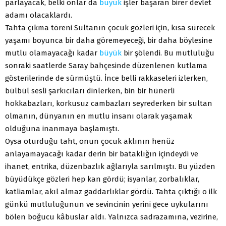
parlayacak, belki onlar da
büyük
işler başaran birer devlet
adamı olacaklardı.
Tahta çıkma töreni Sultanın çocuk gözleri için, kısa sürecek
yaşamı boyunca bir daha göremeyeceği, bir daha böylesine
mutlu olamayacağı kadar
büyük
bir şölendi. Bu mutluluğu
sonraki saatlerde Saray bahçesinde düzenlenen kutlama
gösterilerinde de sürmüştü. İnce belli rakkaseleri izlerken,
bülbül sesli şarkıcıları dinlerken, bin bir hünerli
hokkabazları, korkusuz cambazları seyrederken bir sultan
olmanın, dünyanın en mutlu insanı olarak yaşamak
olduğuna inanmaya başlamıştı.
Oysa oturduğu taht, onun çocuk aklının henüz
anlayamayacağı kadar derin bir bataklığın içindeydi ve
ihanet, entrika, düzenbazlık ağlarıyla sarılmıştı. Bu yüzden
büyüdükçe gözleri hep kan gördü; isyanlar, zorbalıklar,
katliamlar, akıl almaz gaddarlıklar gördü. Tahta çıktığı o ilk
günkü mutluluğunun ve sevincinin yerini gece uykularını
bölen boğucu kâbuslar aldı. Yalnızca sadrazamına, vezirine,