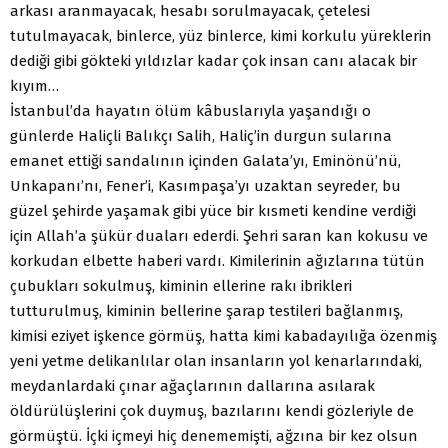
arkası aranmayacak, hesabı sorulmayacak, çetelesi
tutulmayacak, binlerce, yüz binlerce, kimi korkulu yüreklerin
dediği gibi gökteki yıldızlar kadar çok insan canı alacak bir
kıyım…
İstanbul’da hayatın ölüm kâbuslarıyla yaşandığı o
günlerde Haliçli Balıkçı Salih, Haliç’in durgun sularına
emanet ettiği sandalının içinden Galata’yı, Eminönü’nü,
Unkapanı’nı, Fener’i, Kasımpaşa’yı uzaktan seyreder, bu
güzel şehirde yaşamak gibi yüce bir kısmeti kendine verdiği
için Allah’a şükür duaları ederdi. Şehri saran kan kokusu ve
korkudan elbette haberi vardı. Kimilerinin ağızlarına tütün
çubukları sokulmuş, kiminin ellerine rakı ibrikleri
tutturulmuş, kiminin bellerine şarap testileri bağlanmış,
kimisi eziyet işkence görmüş, hatta kimi kabadayılığa özenmiş
yeni yetme delikanlılar olan insanların yol kenarlarındaki,
meydanlardaki çınar ağaçlarının dallarına asılarak
öldürülüşlerini çok duymuş, bazılarını kendi gözleriyle de
görmüştü. İçki içmeyi hiç denememişti, ağzına bir kez olsun