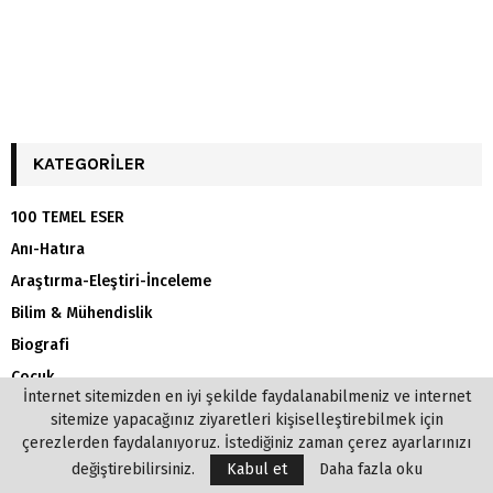
KATEGORILER
100 TEMEL ESER
Anı-Hatıra
Araştırma-Eleştiri-İnceleme
Bilim & Mühendislik
Biografi
Çocuk
İnternet sitemizden en iyi şekilde faydalanabilmeniz ve internet
Deneme
sitemize yapacağınız ziyaretleri kişiselleştirebilmek için
Diğer
çerezlerden faydalanıyoruz. İstediğiniz zaman çerez ayarlarınızı
değiştirebilirsiniz.
Kabul et
Daha fazla oku
Dini