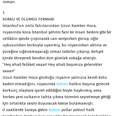
roman.
1.
KORKU VE ÖLÜMDÜ FERMANI
İstanbul’un ünlü falcılarından Uzun Kamber Hoca,
rüyasında koca İstanbul şehrini fani bir insan bedeni gibi bir
cellâdın ipinde çırpınarak can veriyorken görüp, öğle
uykusundan korkuyla uyanmış, bu rüyasından aklına ve
yüreğine sığdıramayacağı olmaz tabirler çıkarıp, dehşet
içinde titreyerek kendini don gömlek sokağa atmıştı.
“Hey ahali felâket vaaar! Hey ahali başımıza gelecekler
vaaar!”
Uzun Kamber Hoca gördüğü rüyanın yalnızca kendi kötü
kaderi olmadığını, rüyasında
bütün
halkın başına gelecek
korkunç olaylara işaret edildiğini böyle haykırmış, ama
herkes yeni sultanın tahta çıkma törenini seyretmeye gittiği
için ortalıkta sesini duyuracak kimse bulamamıştı.
O saatlerde Saraya giden
bütün
yollar yoksul halk