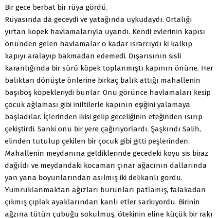
Bir gece berbat bir rüya gördü.
Rüyasında da geceydi ve yatağında uykudaydı. Ortalığı
yırtan köpek havlamalarıyla uyandı. Kendi evlerinin kapısı
önünden gelen havlamalar o kadar ısrarcıydı ki kalkıp
kapıyı aralayıp bakmadan edemedi. Dışarısının sisli
karanlığında bir sürü köpek toplanmıştı kapının önüne. Her
balıktan dönüşte önlerine birkaç balık attığı mahallenin
başıboş köpekleriydi bunlar. Onu görünce havlamaları kesip
çocuk ağlaması gibi iniltilerle kapının eşiğini yalamaya
başladılar. İçlerinden ikisi gelip geceliğinin eteğinden ısırıp
çekiştirdi. Sanki onu bir yere çağırıyorlardı. Şaşkındı Salih,
elinden tutulup çekilen bir çocuk gibi gitti peşlerinden.
Mahallenin meydanına geldiklerinde gecedeki koyu sis biraz
dağıldı ve meydandaki kocaman çınar ağacının dallarında
yan yana boyunlarından asılmış iki delikanlı gördü.
Yumruklanmaktan ağızları burunları patlamış, falakadan
çıkmış çıplak ayaklarından kanlı etler sarkıyordu. Birinin
ağzına tütün çubuğu sokulmuş, ötekinin eline küçük bir rakı