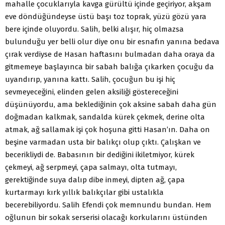
mahalle çocuklarıyla kavga gürültü içinde geçiriyor, akşam
eve döndüğündeyse üstü başı toz toprak, yüzü gözü yara
bere içinde oluyordu. Salih, belki alışır, hiç olmazsa
bulunduğu yer belli olur diye onu bir esnafın yanına bedava
çırak verdiyse de Hasan haftasını bulmadan daha oraya da
gitmemeye başlayınca bir sabah balığa çıkarken çocuğu da
uyandırıp, yanına kattı. Salih, çocuğun bu işi hiç
sevmeyeceğini, elinden gelen aksiliği göstereceğini
düşünüyordu, ama beklediğinin çok aksine sabah daha gün
doğmadan kalkmak, sandalda kürek çekmek, derine olta
atmak, ağ sallamak işi çok hoşuna gitti Hasan’ın. Daha on
beşine varmadan usta bir balıkçı olup çıktı. Çalışkan ve
becerikliydi de. Babasının bir dediğini ikiletmiyor, kürek
çekmeyi, ağ serpmeyi, çapa salmayı, olta tutmayı,
gerektiğinde suya dalıp dibe inmeyi, dipten ağ, çapa
kurtarmayı kırk yıllık balıkçılar gibi ustalıkla
becerebiliyordu. Salih Efendi çok memnundu bundan. Hem
oğlunun bir sokak serserisi olacağı korkularını üstünden