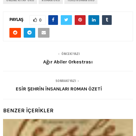
ONLINE KITAP OKU
ROMAN OKU
YERLI ROMAN OKU
PAYLAŞ
0
ÖNCEKI YAZI
Ağır Abiler Orkestrası
SONRAKI YAZI
ESİR ŞEHRİN İNSANLARI ROMAN ÖZETİ
BENZER İÇERİKLER