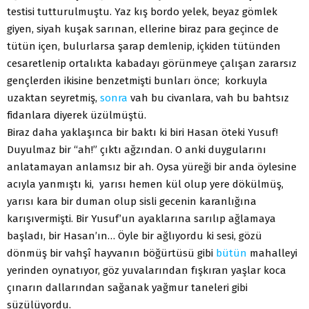
testisi tutturulmuştu. Yaz kış bordo yelek, beyaz gömlek
giyen, siyah kuşak sarınan, ellerine biraz para geçince de
tütün içen, bulurlarsa şarap demlenip, içkiden tütünden
cesaretlenip ortalıkta kabadayı görünmeye çalışan zararsız
gençlerden ikisine benzetmişti bunları önce; korkuyla
uzaktan seyretmiş,
sonra
vah bu civanlara, vah bu bahtsız
fidanlara diyerek üzülmüştü.
Biraz daha yaklaşınca bir baktı ki biri Hasan öteki Yusuf!
Duyulmaz bir “ah!” çıktı ağzından. O anki duygularını
anlatamayan anlamsız bir ah. Oysa yüreği bir anda öylesine
acıyla yanmıştı ki, yarısı hemen kül olup yere dökülmüş,
yarısı kara bir duman olup sisli gecenin karanlığına
karışıvermişti. Bir Yusuf’un ayaklarına sarılıp ağlamaya
başladı, bir Hasan’ın… Öyle bir ağlıyordu ki sesi, gözü
dönmüş bir vahşî hayvanın böğürtüsü gibi
bütün
mahalleyi
yerinden oynatıyor, göz yuvalarından fışkıran yaşlar koca
çınarın dallarından sağanak yağmur taneleri gibi
süzülüyordu.