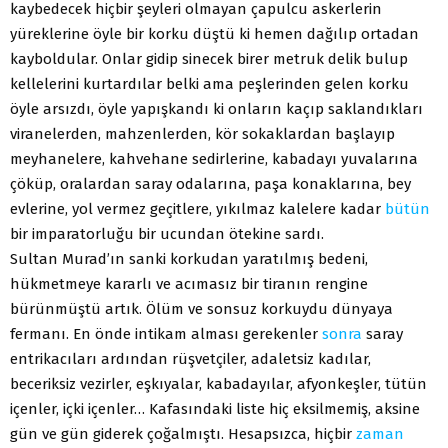
kaybedecek hiçbir şeyleri olmayan çapulcu askerlerin
yüreklerine öyle bir korku düştü ki hemen dağılıp ortadan
kayboldular. Onlar gidip sinecek birer metruk delik bulup
kellelerini kurtardılar belki ama peşlerinden gelen korku
öyle arsızdı, öyle yapışkandı ki onların kaçıp saklandıkları
viranelerden, mahzenlerden, kör sokaklardan başlayıp
meyhanelere, kahvehane sedirlerine, kabadayı yuvalarına
çöküp, oralardan saray odalarına, paşa konaklarına, bey
evlerine, yol vermez geçitlere, yıkılmaz kalelere kadar
bütün
bir imparatorluğu bir ucundan ötekine sardı.
Sultan Murad’ın sanki korkudan yaratılmış bedeni,
hükmetmeye kararlı ve acımasız bir tiranın rengine
bürünmüştü artık. Ölüm ve sonsuz korkuydu dünyaya
fermanı. En önde intikam alması gerekenler
sonra
saray
entrikacıları ardından rüşvetçiler, adaletsiz kadılar,
beceriksiz vezirler, eşkıyalar, kabadayılar, afyonkeşler, tütün
içenler, içki içenler… Kafasındaki liste hiç eksilmemiş, aksine
gün ve gün giderek çoğalmıştı. Hesapsızca, hiçbir
zaman