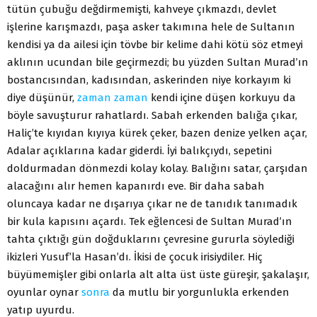
tütün çubuğu değdirmemişti, kahveye çıkmazdı, devlet
işlerine karışmazdı, paşa asker takımına hele de Sultanın
kendisi ya da ailesi için tövbe bir kelime dahi kötü söz etmeyi
aklının ucundan bile geçirmezdi; bu yüzden Sultan Murad’ın
bostancısından, kadısından, askerinden niye korkayım ki
diye düşünür,
zaman
zaman
kendi içine düşen korkuyu da
böyle savuşturur rahatlardı. Sabah erkenden balığa çıkar,
Haliç’te kıyıdan kıyıya kürek çeker, bazen denize yelken açar,
Adalar açıklarına kadar giderdi. İyi balıkçıydı, sepetini
doldurmadan dönmezdi kolay kolay. Balığını satar, çarşıdan
alacağını alır hemen kapanırdı eve. Bir daha sabah
oluncaya kadar ne dışarıya çıkar ne de tanıdık tanımadık
bir kula kapısını açardı. Tek eğlencesi de Sultan Murad’ın
tahta çıktığı gün doğduklarını çevresine gururla söylediği
ikizleri Yusuf’la Hasan’dı. İkisi de çocuk irisiydiler. Hiç
büyümemişler gibi onlarla alt alta üst üste güreşir, şakalaşır,
oyunlar oynar
sonra
da mutlu bir yorgunlukla erkenden
yatıp uyurdu.