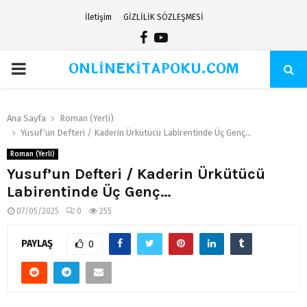
İletişim
GİZLİLİK SÖZLEŞMESİ
Facebook
Youtube
ONLİNEKİTAPOKU.COM
PRIMARY
MENU
Ana Sayfa
Roman (Yerli)
Yusuf’un Defteri / Kaderin Ürkütücü Labirentinde Üç Genç…
Roman (Yerli)
Yusuf’un Defteri / Kaderin Ürkütücü
Labirentinde Üç Genç…
07/05/2025
0
255
PAYLAŞ
0