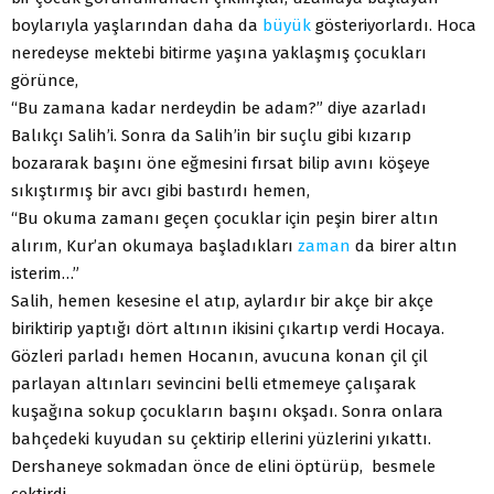
boylarıyla yaşlarından daha da
büyük
gösteriyorlardı. Hoca
neredeyse mektebi bitirme yaşına yaklaşmış çocukları
görünce,
“Bu zamana kadar nerdeydin be adam?” diye azarladı
Balıkçı Salih’i. Sonra da Salih’in bir suçlu gibi kızarıp
bozararak başını öne eğmesini fırsat bilip avını köşeye
sıkıştırmış bir avcı gibi bastırdı hemen,
“Bu okuma zamanı geçen çocuklar için peşin birer altın
alırım, Kur’an okumaya başladıkları
zaman
da birer altın
isterim…”
Salih, hemen kesesine el atıp, aylardır bir akçe bir akçe
biriktirip yaptığı dört altının ikisini çıkartıp verdi Hocaya.
Gözleri parladı hemen Hocanın, avucuna konan çil çil
parlayan altınları sevincini belli etmemeye çalışarak
kuşağına sokup çocukların başını okşadı. Sonra onlara
bahçedeki kuyudan su çektirip ellerini yüzlerini yıkattı.
Dershaneye sokmadan önce de elini öptürüp, besmele
çektirdi.