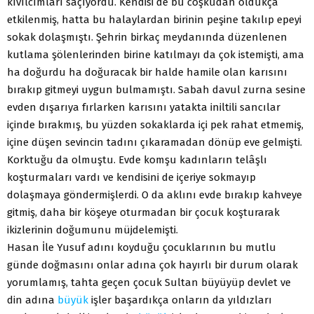
kıvılcımları saçıyordu. Kendisi de bu coşkudan oldukça
etkilenmiş, hatta bu halaylardan birinin peşine takılıp epeyi
sokak dolaşmıştı. Şehrin birkaç meydanında düzenlenen
kutlama şölenlerinden birine katılmayı da çok istemişti, ama
ha doğurdu ha doğuracak bir halde hamile olan karısını
bırakıp gitmeyi uygun bulmamıştı. Sabah davul zurna sesine
evden dışarıya fırlarken karısını yatakta iniltili sancılar
içinde bırakmış, bu yüzden sokaklarda içi pek rahat etmemiş,
içine düşen sevincin tadını çıkaramadan dönüp eve gelmişti.
Korktuğu da olmuştu. Evde komşu kadınların telâşlı
koşturmaları vardı ve kendisini de içeriye sokmayıp
dolaşmaya göndermişlerdi. O da aklını evde bırakıp kahveye
gitmiş, daha bir köşeye oturmadan bir çocuk koşturarak
ikizlerinin doğumunu müjdelemişti.
Hasan İle Yusuf adını koyduğu çocuklarının bu mutlu
günde doğmasını onlar adına çok hayırlı bir durum olarak
yorumlamış, tahta geçen çocuk Sultan büyüyüp devlet ve
din adına
büyük
işler başardıkça onların da yıldızları