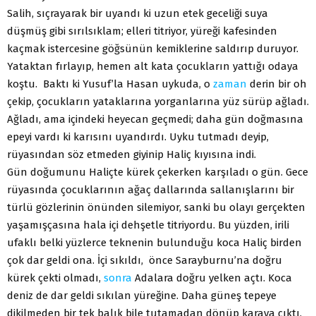
Salih, sıçrayarak bir uyandı ki uzun etek geceliği suya
düşmüş gibi sırılsıklam; elleri titriyor, yüreği kafesinden
kaçmak istercesine göğsünün kemiklerine saldırıp duruyor.
Yataktan fırlayıp, hemen alt kata çocukların yattığı odaya
koştu. Baktı ki Yusuf’la Hasan uykuda, o
zaman
derin bir oh
çekip, çocukların yataklarına yorganlarına yüz sürüp ağladı.
Ağladı, ama içindeki heyecan geçmedi; daha gün doğmasına
epeyi vardı ki karısını uyandırdı. Uyku tutmadı deyip,
rüyasından söz etmeden giyinip Haliç kıyısına indi.
Gün doğumunu Haliçte kürek çekerken karşıladı o gün. Gece
rüyasında çocuklarının ağaç dallarında sallanışlarını bir
türlü gözlerinin önünden silemiyor, sanki bu olayı gerçekten
yaşamışçasına hala içi dehşetle titriyordu. Bu yüzden, irili
ufaklı belki yüzlerce teknenin bulunduğu koca Haliç birden
çok dar geldi ona. İçi sıkıldı, önce Sarayburnu’na doğru
kürek çekti olmadı,
sonra
Adalara doğru yelken açtı. Koca
deniz de dar geldi sıkılan yüreğine. Daha güneş tepeye
dikilmeden bir tek balık bile tutamadan dönüp karaya çıktı.