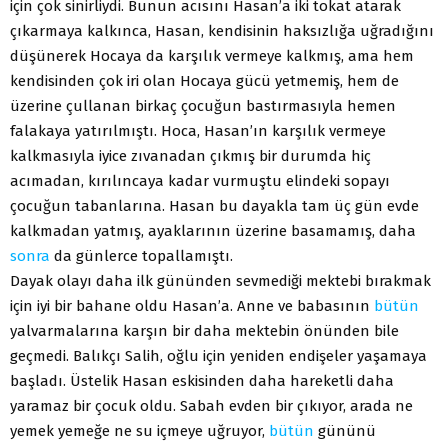
için çok sinirliydi. Bunun acısını Hasan’a iki tokat atarak
çıkarmaya kalkınca, Hasan, kendisinin haksızlığa uğradığını
düşünerek Hocaya da karşılık vermeye kalkmış, ama hem
kendisinden çok iri olan Hocaya gücü yetmemiş, hem de
üzerine çullanan birkaç çocuğun bastırmasıyla hemen
falakaya yatırılmıştı. Hoca, Hasan’ın karşılık vermeye
kalkmasıyla iyice zıvanadan çıkmış bir durumda hiç
acımadan, kırılıncaya kadar vurmuştu elindeki sopayı
çocuğun tabanlarına. Hasan bu dayakla tam üç gün evde
kalkmadan yatmış, ayaklarının üzerine basamamış, daha
sonra
da günlerce topallamıştı.
Dayak olayı daha ilk gününden sevmediği mektebi bırakmak
için iyi bir bahane oldu Hasan’a. Anne ve babasının
bütün
yalvarmalarına karşın bir daha mektebin önünden bile
geçmedi. Balıkçı Salih, oğlu için yeniden endişeler yaşamaya
başladı. Üstelik Hasan eskisinden daha hareketli daha
yaramaz bir çocuk oldu. Sabah evden bir çıkıyor, arada ne
yemek yemeğe ne su içmeye uğruyor,
bütün
gününü