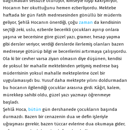
dağıtmadan sessizce oturuyor, kimseyle itişip kakışmıyor,
Hocanın her okuttuğunu hemen ezberliyordu. Mektebe
haftada bir gün Fatih medresesinden gönüllü bir müderris
geliyor, Şehlâ Hocanın önerdiği, çoğu
zaman
da kendisinin
seçtiği zeki, uslu, ezberde becerikli çocukları ayırıp onlara
yaşına ve becerisine göre güzel yazı, gramer, hesap yapma
gibi dersler veriyor, verdiği derslerde ilerlemiş olanları bazen
medreseye götürüp bilgi ve becerilerini artırmaya çalışıyordu.
Ola ki bir cevher varsa ziyan olmasın diye düşünen, kendisi
de yoksul bir mahalle mektebinden yetişmiş medrese baş
müderrisinin yoksul mahalle mekteplerine özel bir
uygulamasıydı bu. Yusuf daha mektepte yılını doldurmadan
bu hocanın ilgilendiği çocuklar arasına girdi. Kâğıt, kalem,
mürekkep sahibi oldu, güzel yazı yazmayı öğrenmeye
başladı.
Şehlâ Hoca,
bütün
gün dershanede çocukların başında
durmazdı. Bazen bir cenazenin dua ve defin işleriyle
uğraşması gerekir, bazen tüccar evlerine dua okumaya gider,