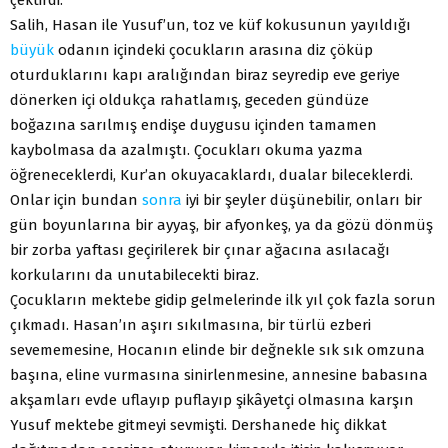
Salih, Hasan ile Yusuf’un, toz ve küf kokusunun yayıldığı
büyük
odanın içindeki çocukların arasına diz çöküp
oturduklarını kapı aralığından biraz seyredip eve geriye
dönerken içi oldukça rahatlamış, geceden gündüze
boğazına sarılmış endişe duygusu içinden tamamen
kaybolmasa da azalmıştı. Çocukları okuma yazma
öğreneceklerdi, Kur’an okuyacaklardı, dualar bileceklerdi.
Onlar için bundan
sonra
iyi bir şeyler düşünebilir, onları bir
gün boyunlarına bir ayyaş, bir afyonkeş, ya da gözü dönmüş
bir zorba yaftası geçirilerek bir çınar ağacına asılacağı
korkularını da unutabilecekti biraz.
Çocukların mektebe gidip gelmelerinde ilk yıl çok fazla sorun
çıkmadı. Hasan’ın aşırı sıkılmasına, bir türlü ezberi
sevememesine, Hocanın elinde bir değnekle sık sık omzuna
başına, eline vurmasına sinirlenmesine, annesine babasına
akşamları evde uflayıp puflayıp şikâyetçi olmasına karşın
Yusuf mektebe gitmeyi sevmişti. Dershanede hiç dikkat