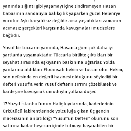
yanında sığıntı gibi yaşamayı içine sindiremeyen Hasan
babasının sandalıyla balıkçılık yaparken güzel Heleni’ye
vurulur. Aşkı karşılıksız değildir ama yaşadıkları zamanın
acımasız gerçekleri karşısında kavuşmaları mucizelere
bağlıdır.
Yusuf bir tüccarın yanında, Hasan’a göre çok daha iyi
şartlarda yaşamaktadır. Tüccarla birlikte çıktıkları bir
seyahat sırasında eşkıyanın baskınına uğrarlar. Yolda
yanlarına aldıkları Floransalı hekim ve tüccar ölür. Hekim,
son nefesinde en değerli hazinesi olduğunu söylediği bir
defteri Yusuf’a verir. Yusuf defterin sırrını çözebilmek ve
kardeşine kavuşmak umuduyla yollara düşer.
17.Yüzyıl İstanbul’unun Haliç kıyılarında, kaderlerinin
ürkütücü labirentlerinde yolculuğa çıkan üç gencin
macerasının anlatıldığı “Yusuf’un Defteri” okurunu son
satırına kadar heyecan içinde tutmayı başarabilen bir