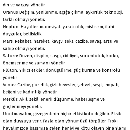
din ve yargıyı yönetir.
Uranüs Değişim, yenilenme, açığa çıkma, aykırılık, teknoloji,
farklı olmayı yönetir.
Neptün: Hayaller, maneviyat, yaratıcılık, mistisizm, ilahi
duygular, bellisizlik.
Mars: Rekabet, hareket, kavg3, seks, cazibe, savaş, arzu ve
sahip olmayı yönetir.
Satürn: Düzen, disiplin, saygı, ciddiyet, sorumluluk, korku,
önemsenme ve zamanı yönelir.
Plüton: Yıkıcı etkiler, dönüştürme, güç kurma ve kontrolü
yönetir
Venüs: Cazibe, güzellik, gizli hevesler, şehvet, sevgi, empati,
beğeni ve kadınlığı yönetir.
Merkür: Akıl, zekâ, enerji, düşünme, haberleşme ve
güçlenmeyi yönetir.
Unutmayalım, gezegenlerin hiçbir etkisi kötü değildir. Eksik
olan duyguyu verir. Fazla olan yönümüzü törpüler. Tıpkı
hayalımızda başımıza gelen her iyi ve kötü olayın bir anlamı