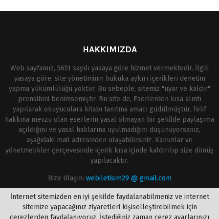
HAKKIMIZDA
Web sayfamız, 5651 sayılı yasaya göre hizmet vermektedir. İlgili
yasaya göre, site yönetiminin hukuka aykırı içerikleri denetim
yapma yükümlülüğü yoktur. Bu sebeple, sitemiz "uyar ve kaldır"
prensibini benimsemiştir. Bu site de, Eserlerden kısa alıntı
yapılarak okuyuculara kitabı tanıtma amacı güdülmüştür. Telif
hakkına mevzu olan eserlerin yasal olmayan bir şekilde paylaşıma
açıldığını ve yasal haklarına uyulmadığını düşünüyorsanız,
aşağıdaki mail adresinden ulaşabilirsiniz. Kanunlar ve
yönetmelikler çerçevesinde içerik kısa içinde kaldırılıp size dönüş
yapılacaktır.
Bize Ulaşın:
webiletisim29 @ gmail.com
İnternet sitemizden en iyi şekilde faydalanabilmeniz ve internet
sitemize yapacağınız ziyaretleri kişiselleştirebilmek için
çerezlerden faydalanıyoruz. İstediğiniz zaman çerez ayarlarınızı