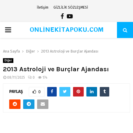
İletişim
GİZLİLİK SÖZLEŞMESİ
Facebook
Youtube
ONLİNEKİTAPOKU.COM
PRIMARY
MENU
Ana Sayfa
Diğer
2013 Astroloji ve Burçlar Ajandası
Diğer
2013 Astroloji ve Burçlar Ajandası
08/11/2025
0
174
PAYLAŞ
0