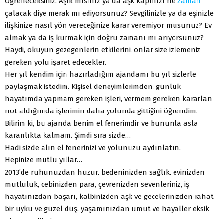
Öğreneceksiniz. Aşık mısınız ya da aşk kapınızı ne
zaman
çalacak diye merak mı ediyorsunuz? Sevgilinizle ya da eşinizle
ilişkinize nasıl yön vereceğinize karar veremiyor musunuz? Ev
almak ya da iş kurmak için doğru zamanı mı arıyorsunuz?
Haydi, okuyun gezegenlerin etkilerini, onlar size izlemeniz
gereken yolu işaret edecekler.
Her yıl kendim için hazırladığım ajandamı bu yıl sizlerle
paylaşmak istedim. Kişisel deneyimlerimden, günlük
hayatımda yapmam gereken işleri, vermem gereken kararlan
not aldığımda işlerimin daha yolunda gittiğini öğrendim.
Bilirim ki, bu ajanda benim el fenerimdir ve bununla asla
karanlıkta kalmam. Şimdi sıra sizde…
Hadi sizde alın el fenerinizi ve yolunuzu aydınlatın.
Hepinize mutlu yıllar…
2013’de ruhunuzdan huzur, bedeninizden sağlık, evinizden
mutluluk, cebinizden para, çevrenizden sevenleriniz, iş
hayatınızdan başarı, kalbinizden aşk ve gecelerinizden rahat
bir uyku ve güzel düş. yaşamınızdan umut ve hayaller eksik