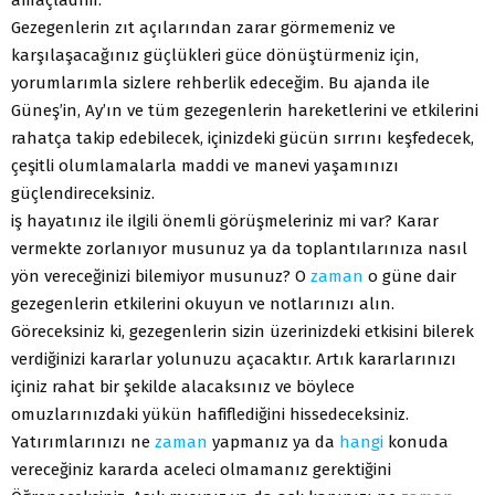
Gezegenlerin zıt açılarından zarar görmemeniz ve
karşılaşacağınız güçlükleri güce dönüştürmeniz için,
yorumlarımla sizlere rehberlik edeceğim. Bu ajanda ile
Güneş’in, Ay’ın ve tüm gezegenlerin hareketlerini ve etkilerini
rahatça takip edebilecek, içinizdeki gücün sırrını keşfedecek,
çeşitli olumlamalarla maddi ve manevi yaşamınızı
güçlendireceksiniz.
iş hayatınız ile ilgili önemli görüşmeleriniz mi var? Karar
vermekte zorlanıyor musunuz ya da toplantılarınıza nasıl
yön vereceğinizi bilemiyor musunuz? O
zaman
o güne dair
gezegenlerin etkilerini okuyun ve notlarınızı alın.
Göreceksiniz ki, gezegenlerin sizin üzerinizdeki etkisini bilerek
verdiğinizi kararlar yolunuzu açacaktır. Artık kararlarınızı
içiniz rahat bir şekilde alacaksınız ve böylece
omuzlarınızdaki yükün hafiflediğini hissedeceksiniz.
Yatırımlarınızı ne
zaman
yapmanız ya da
hangi
konuda
vereceğiniz kararda aceleci olmamanız gerektiğini