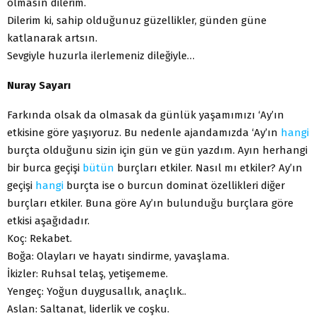
olmasın dilerim.
Dilerim ki, sahip olduğunuz güzellikler, günden güne
katlanarak artsın.
Sevgiyle huzurla ilerlemeniz dileğiyle…
Nuray Sayarı
Farkında olsak da olmasak da günlük yaşamımızı ‘Ay’ın
etkisine göre yaşıyoruz. Bu nedenle ajandamızda ‘Ay’ın
hangi
burçta olduğunu sizin için gün ve gün yazdım. Ayın herhangi
bir burca geçişi
bütün
burçları etkiler. Nasıl mı etkiler? Ay’ın
geçişi
hangi
burçta ise o burcun dominat özellikleri diğer
burçları etkiler. Buna göre Ay’ın bulunduğu burçlara göre
etkisi aşağıdadır.
Koç: Rekabet.
Boğa: Olayları ve hayatı sindirme, yavaşlama.
İkizler: Ruhsal telaş, yetişememe.
Yengeç: Yoğun duygusallık, anaçlık..
Aslan: Saltanat, liderlik ve coşku.