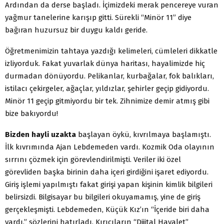
Ardından da derse başladı. İçimizdeki merak pencereye vuran
yağmur tanelerine karışıp gitti. Sürekli “Minör 11” diye
bağıran huzursuz bir duygu kaldı geride.
Öğretmenimizin tahtaya yazdığı kelimeleri, cümleleri dikkatle
izliyorduk. Fakat yuvarlak dünya haritası, hayalimizde hiç
durmadan dönüyordu. Pelikanlar, kurbağalar, fok balıkları,
istilacı çekirgeler, ağaçlar, yıldızlar, şehirler geçip gidiyordu.
Minör 11 geçip gitmiyordu bir tek. Zihnimize demir atmış gibi
bize bakıyordu!
Bizden hayli uzakta
başlayan öykü, kıvrılmaya başlamıştı.
İlk kıvrımında Ajan Lebdemeden vardı. Kozmik Oda olayının
sırrını çözmek için görevlendirilmişti. Veriler iki özel
görevliden başka birinin daha içeri girdiğini işaret ediyordu.
Giriş işlemi yapılmıştı fakat girişi yapan kişinin kimlik bilgileri
belirsizdi. Bilgisayar bu bilgileri okuyamamış, yine de giriş
gerçekleşmişti. Lebdemeden, Küçük Kız’ın “İçeride biri daha
vardı.” sözlerini hatırladı. Kırıcıların “Dijital Hayalet”