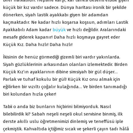
küçük bir kız vardır sadece. Dünya haritası ironik bir şekilde
dönerken, siyah lastik ayakkabı giyen bir adamdan
kaçmaktadır. Ne kadar hızlı koşarsa koşsun, adımları Lastik
Ayakkabılı Adam kadar
büyük
ve hızlı değildir. Aralarındaki
mesafe giderek kapanır! Daha hızlı koşmaya gayret eder
Küçük Kız. Daha hızlı! Daha hızlı!
İkisinin de henüz görmediği gizemli biri vardır yakınlarda.
Siyah gözlüklerinin arkasından olanları izlemektedir. Birden
Küçük Kız’ın ayaklarının dibine simsiyah bir gül düşer…
Parlak ve tuhaf kokulu bir gül! Küçük Kız onu almak için
eğilirken bir vızıltı çoğalır kulağında… Ve birden tanımadığı
biri kolundan hızla çeker!
Tabii o anda biz bunların hiçbirini bilmiyorduk. Nasıl
bilebilirdik ki? Sabah neşeli neşeli okul servisine binmiş, ilk
derste akıllı uslu öğretmenimizi dinlemiş ve teneffüsü iple
çekmiştik. Kahvaltıda içtiğimiz sıcak ve şekerli çayın tadı hâlâ