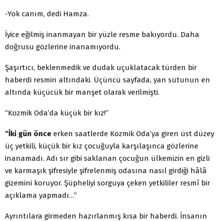
-Yok canım, dedi Hamza.
İyice eğilmiş inanmayan bir yüzle resme bakıyordu. Daha
doğrusu gözlerine inanamıyordu.
Şaşırtıcı, beklenmedik ve dudak uçuklatacak türden bir
haberdi resmin altındaki. Üçüncü sayfada, yan sütunun en
altında küçücük bir manşet olarak verilmişti.
‘‘Kozmik Oda’da küçük bir kız!’’
“İki gün önce
erken saatlerde Kozmik Oda’ya giren üst düzey
üç yetkili, küçük bir kız çocuğuyla karşılaşınca gözlerine
inanamadı. Adı sır gibi saklanan çocuğun ülkemizin en gizli
ve karmaşık şifresiyle şifrelenmiş odasına nasıl girdiği hâlâ
gizemini koruyor. Şüpheliyi sorguya çeken yetkililer resmî bir
açıklama yapmadı…”
Ayrıntılara girmeden hazırlanmış kısa bir haberdi. İnsanın