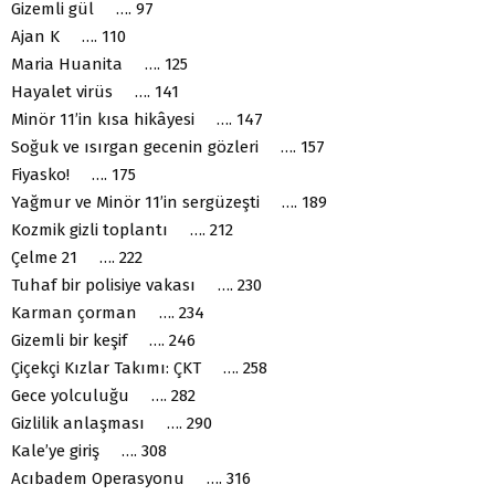
Gizemli gül …. 97
Ajan K …. 110
Maria Huanita …. 125
Hayalet virüs …. 141
Minör 11’in kısa hikâyesi …. 147
Soğuk ve ısırgan gecenin gözleri …. 157
Fiyasko! …. 175
Yağmur ve Minör 11’in sergüzeşti …. 189
Kozmik gizli toplantı …. 212
Çelme 21 …. 222
Tuhaf bir polisiye vakası …. 230
Karman çorman …. 234
Gizemli bir keşif …. 246
Çiçekçi Kızlar Takımı: ÇKT …. 258
Gece yolculuğu …. 282
Gizlilik anlaşması …. 290
Kale’ye giriş …. 308
Acıbadem Operasyonu …. 316