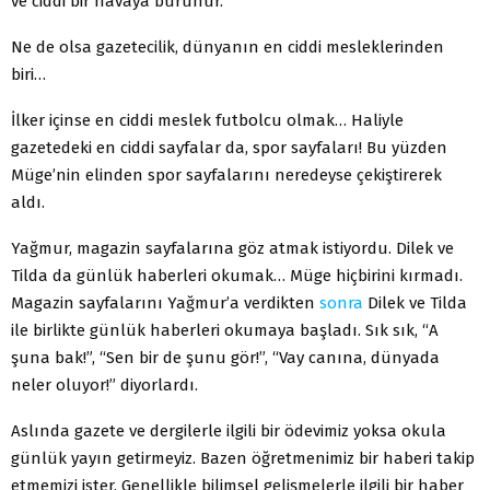
ve ciddi bir havaya bürünür.
Ne de olsa gazetecilik, dünyanın en ciddi mesleklerinden
biri…
İlker içinse en ciddi meslek futbolcu olmak… Haliyle
gazetedeki en ciddi sayfalar da, spor sayfaları! Bu yüzden
Müge’nin elinden spor sayfalarını neredeyse çekiştirerek
aldı.
Yağmur, magazin sayfalarına göz atmak istiyordu. Dilek ve
Tilda da günlük haberleri okumak… Müge hiçbirini kırmadı.
Magazin sayfalarını Yağmur’a verdikten
sonra
Dilek ve Tilda
ile birlikte günlük haberleri okumaya başladı. Sık sık, “A
şuna bak!”, “Sen bir de şunu gör!”, “Vay canına, dünyada
neler oluyor!” diyorlardı.
Aslında gazete ve dergilerle ilgili bir ödevimiz yoksa okula
günlük yayın getirmeyiz. Bazen öğretmenimiz bir haberi takip
etmemizi ister. Genellikle bilimsel gelişmelerle ilgili bir haber