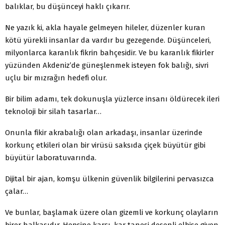
balıklar, bu düşünceyi haklı çıkarır.
Ne yazık ki, akla hayale gelmeyen hileler, düzenler kuran
kötü yürekli insanlar da vardır bu gezegende. Düşünceleri,
milyonlarca karanlık fikrin bahçesidir. Ve bu karanlık fikirler
yüzünden Akdeniz’de güneşlenmek isteyen fok balığı, sivri
uçlu bir mızrağın hedefi olur.
Bir bilim adamı, tek dokunuşla yüzlerce insanı öldürecek ileri
teknoloji bir silah tasarlar…
Onunla fikir akrabalığı olan arkadaşı, insanlar üzerinde
korkunç etkileri olan bir virüsü saksıda çiçek büyütür gibi
büyütür laboratuvarında.
Dijital bir ajan, komşu ülkenin güvenlik bilgilerini pervasızca
çalar…
Ve bunlar, başlamak üzere olan gizemli ve korkunç olayların
birer halkasıdır. Hepsine karşı, kar tanesi desenli elbise giyen