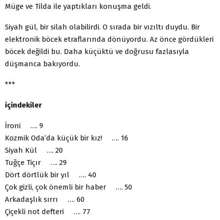
Müge ve Tilda ile yaptıkları konuşma geldi.
Siyah gül, bir silah olabilirdi. O sırada bir vızıltı duydu. Bir
elektronik böcek etraflarında dönüyordu. Az önce gördükleri
böcek değildi bu. Daha küçüktü ve doğrusu fazlasıyla
düşmanca bakıyordu.
***
içindekiler
İroni …. 9
Kozmik Oda’da küçük bir kız! …. 16
Siyah Kül …. 20
Tuğçe Tiçır …. 29
Dört dörtlük bir yıl …. 40
Çok gizli, çok önemli bir haber …. 50
Arkadaşlık sırrı …. 60
Çiçekli not defteri …. 77