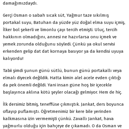
damağımızdaydı.
Gerçi Osman o sabah sıcak süt, Yağmur taze sıkılmış
portakal suyu, Batuhan da yüzde yüz doğal elma suyu içmiş,
İlker bol şekerli ve limonlu çayı tercih etmişti. Uluç, tercih
hakkının olmadığını, annesi ne hazırlarsa onu içmek ve
yemek zorunda olduğunu söyledi. Çünkü ya okul servisi
erkenden gelip dat dat kornaya basıyor ya da kendisi uyuya
kalıyordu!
Tabii şimdi şunun günü sütlü, bunun günü portakallı veya
elmalı diyecek değildik. Hatta kimin alel acele evden çıktığı
da pek önemli değildi. Yani insan güne hoş bir içecekle
başlayınca aklına kötü şeyler olacağı gelmiyor. Hem de hiç.
İlk dersimiz bitmiş, teneffüse çıkmıştık. Jankat, ders boyunca
oflayıp puflamıştı. Öğretmenimiz bir kere bile yerinden
kalkmasına izin vermemişti çünkü. Zavallı Jankat, hava
yağmurlu olduğu için bahçeye de çıkamadı. O da Osman ve