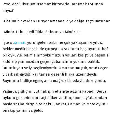
-Yoo, dedi İlker umursamaz bir tavırla. Tanımak zorunda
mıyız?
-Gözüm bir yerden ısırıyor amaaaa, diye dalga geçti Batuhan.
-Minör 11 bu, dedi Tilda. Baksanıza Minör 11!
İşte o
zaman
, yörüngeleri birbirine çok yaklaşan iki yıldız
beklenmedik bir şekilde çarpıştı. Uzaklarda başlayan tuhaf
bir öyküyle, bizim sınıf öykümüzün yolları kesişti ve başımızı
kaldırıp yanımızdan geçen yabancının yüzüne baktık.
Bulutluydu ve iyi seçilemiyordu. Ama tanımıştık, onu! Geçen
yıl sık sık giydiği, kar tanesi desenli hırka üzerindeydi.
Boynunu hafifçe eğmiş ama mağrur bir edayla duruyordu.
Yağmur, çığlığını yutmak için elleriyle ağzını kapadı! Derya
uykulu gözlerini dört açtı! İlker ve Uluç spor sayfalarından
başlarını kaldırıp bize baktı. Jankat, Osman ve Mete oyunu
bırakıp yanımıza geldi.