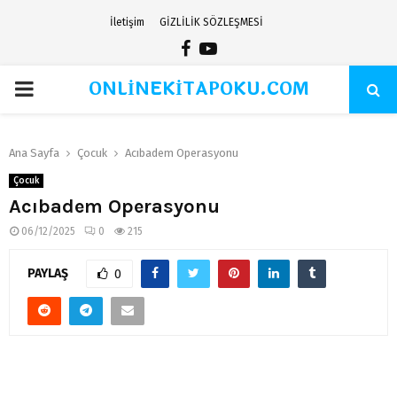
İletişim
GİZLİLİK SÖZLEŞMESİ
Facebook
Youtube
ONLİNEKİTAPOKU.COM
PRIMARY
MENU
Ana Sayfa
Çocuk
Acıbadem Operasyonu
Çocuk
Acıbadem Operasyonu
06/12/2025
0
215
PAYLAŞ
0