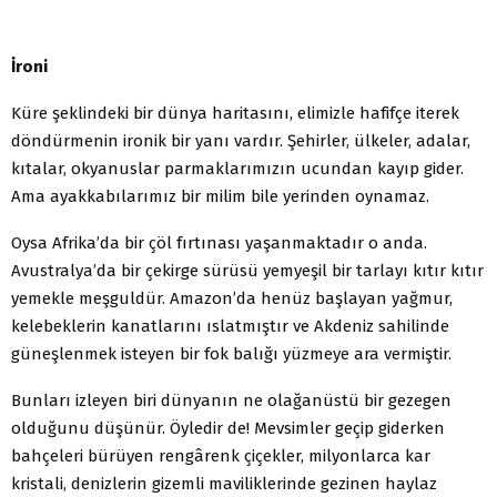
İroni
Küre şeklindeki bir dünya haritasını, elimizle hafifçe iterek
döndürmenin ironik bir yanı vardır. Şehirler, ülkeler, adalar,
kıtalar, okyanuslar parmaklarımızın ucundan kayıp gider.
Ama ayakkabılarımız bir milim bile yerinden oynamaz.
Oysa Afrika’da bir çöl fırtınası yaşanmaktadır o anda.
Avustralya’da bir çekirge sürüsü yemyeşil bir tarlayı kıtır kıtır
yemekle meşguldür. Amazon’da henüz başlayan yağmur,
kelebeklerin kanatlarını ıslatmıştır ve Akdeniz sahilinde
güneşlenmek isteyen bir fok balığı yüzmeye ara vermiştir.
Bunları izleyen biri dünyanın ne olağanüstü bir gezegen
olduğunu düşünür. Öyledir de! Mevsimler geçip giderken
bahçeleri bürüyen rengârenk çiçekler, milyonlarca kar
kristali, denizlerin gizemli maviliklerinde gezinen haylaz