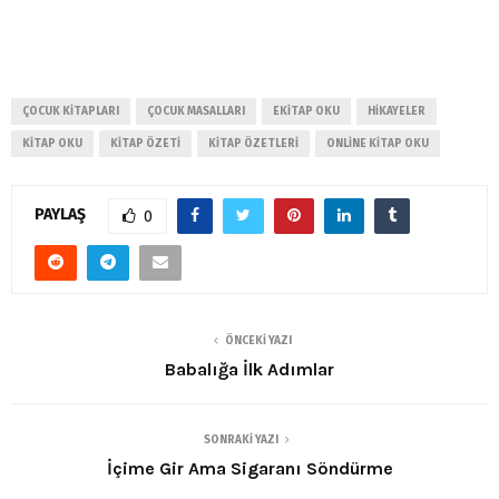
ÇOCUK KITAPLARI
ÇOCUK MASALLARI
EKITAP OKU
HIKAYELER
KITAP OKU
KITAP ÖZETI
KITAP ÖZETLERI
ONLINE KITAP OKU
PAYLAŞ
0
ÖNCEKI YAZI
Babalığa İlk Adımlar
SONRAKI YAZI
İçime Gir Ama Sigaranı Söndürme