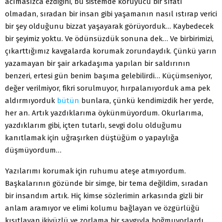
acımasızca ezdiğini, bu sistemde koruyucu bir sıfatı
olmadan, sıradan bir insan gibi yaşamanın nasıl ıstırap verici
bir şey olduğunu bizzat yaşayarak görüyorduk… Kaybedecek
bir şeyimiz yoktu. Ve ödünsüzdük sonuna dek… Ve birbirimizi,
çıkarttığımız kavgalarda korumak zorundaydık. Çünkü yarın
yazamayan bir şair arkadaşıma yapılan bir saldırının
benzeri, ertesi gün benim başıma gelebilirdi… Küçümseniyor,
değer verilmiyor, fikri sorulmuyor, hırpalanıyorduk ama pek
aldırmıyorduk
bütün
bunlara, çünkü kendimizdik her yerde,
her an. Artık yazdıklarıma öykünmüyordum. Okurlarıma,
yazdıklarım gibi, içten tutarlı, sevgi dolu olduğumu
kanıtlamak için uğraşırken düştüğüm o yapaylığa
düşmüyordum…
Yazılarımı korumak için ruhumu ateşe atmıyordum.
Başkalarının gözünde bir simge, bir tema değildim, sıradan
bir insandım artık. Hiç kimse sözlerimin arkasında gizli bir
anlam aramıyor ve elimi kolumu bağlayan ve özgürlüğü
kısıtlayan ikiyüzlü ve zorlama bir saygıyla boğmuyorlardı