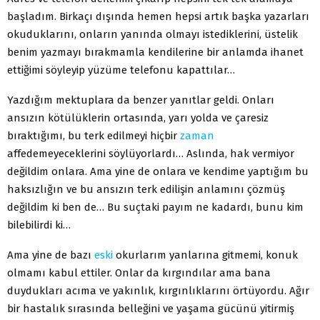
başladım. Birkaçı dışında hemen hepsi artık başka yazarları
okuduklarını, onların yanında olmayı istediklerini, üstelik
benim yazmayı bırakmamla kendilerine bir anlamda ihanet
ettiğimi söyleyip yüzüme telefonu kapattılar…
Yazdığım mektuplara da benzer yanıtlar geldi. Onları
ansızın kötülüklerin ortasında, yarı yolda ve çaresiz
bıraktığımı, bu terk edilmeyi hiçbir
zaman
affedemeyeceklerini söylüyorlardı… Aslında, hak vermiyor
değildim onlara. Ama yine de onlara ve kendime yaptığım bu
haksızlığın ve bu ansızın terk edilişin anlamını çözmüş
değildim ki ben de… Bu suçtaki payım ne kadardı, bunu kim
bilebilirdi ki…
Ama yine de bazı
eski
okurlarım yanlarına gitmemi, konuk
olmamı kabul ettiler. Onlar da kırgındılar ama bana
duydukları acıma ve yakınlık, kırgınlıklarını örtüyordu. Ağır
bir hastalık sırasında belleğini ve yaşama gücünü yitirmiş