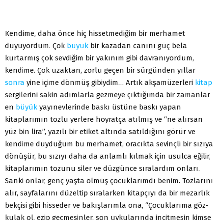
Kendime, daha önce hiç hissetmediğim bir merhamet
duyuyordum. Çok
büyük
bir kazadan canını güç bela
kurtarmış çok sevdiğim bir yakınım gibi davranıyordum,
kendime. Çok uzaktan, zorlu geçen bir sürgünden yıllar
sonra
yine içime dönmüş gibiydim… Artık akşamüzerleri
kitap
sergilerini sakin adımlarla gezmeye çıktığımda bir zamanlar
en
büyük
yayınevlerinde baskı üstüne baskı yapan
kitaplarımın tozlu yerlere hoyratça atılmış ve “ne alırsan
yüz bin lira”, yazılı bir etiket altında satıldığını görür ve
kendime duyduğum bu merhamet, oracıkta sevinçli bir sızıya
dönüşür, bu sızıyı daha da anlamlı kılmak için usulca eğilir,
kitaplarımın tozunu siler ve düzgünce sıralardım onları.
Sanki onlar, genç yaşta ölmüş çocuklarımdı benim. Tozlarını
alır, sayfalarını düzeltip sıralarken kitapçıyı da bir mezarlık
bekçisi gibi hisseder ve bakışlarımla ona, “Çocuklarıma göz-
kulak ol, ezip geçmesinler, son uykularında incitmesin kimse