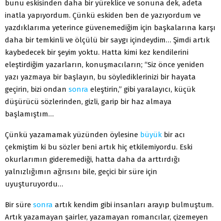
bunu eskisinden daha bir yüreklice ve sonuna dek, adeta
inatla yapıyordum. Çünkü eskiden ben de yazıyordum ve
yazdıklarıma yeterince güvenemediğim için başkalarına karşı
daha bir temkinli ve ölçülü bir saygı içindeydim… Şimdi artık
kaybedecek bir şeyim yoktu. Hatta kimi kez kendilerini
eleştirdiğim yazarların, konuşmacıların; “Siz önce yeniden
yazı yazmaya bir başlayın, bu söylediklerinizi bir hayata
geçirin, bizi ondan
sonra
eleştirin,” gibi yaralayıcı, küçük
düşürücü sözlerinden, gizli, garip bir haz almaya
başlamıştım…
Çünkü yazamamak yüzünden öylesine
büyük
bir acı
çekmiştim ki bu sözler beni artık hiç etkilemiyordu. Eski
okurlarımın gideremediği, hatta daha da arttırdığı
yalnızlığımın ağrısını bile, geçici bir süre için
uyuşturuyordu…
Bir süre
sonra
artık kendim gibi insanları arayıp bulmuştum.
Artık yazamayan şairler, yazamayan romancılar, çizemeyen