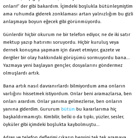
onları!” der gibi bakardım. İçimdeki boşlukla bütünleşmiştim
ama ruhumda giderek zonklaması artan yalnızlığım bu gizli
anlaşmaya boyun eğecek gibi görünmüyordu.
Günlerdir hiçbir okurum ne bir telefon ediyor, ne de iki satır
mektup yazıp hatırımı soruyordu. Hiçbir kuruluş veya
dernek konuşma yapmam için davet etmiyor, gazete ve
dergiler bir olay hakkındaki görüşümü sormuyordu bana…
Yazmaya yeni başlayan gençler, dosyalarını göndermez
olmuşlardı artık.
Bana artık nasıl davranırlardı bilmiyordum ama onların
varlığını hissetmek istiyordum. Onlar beni aramazlarsa, ben
onları arardım. Onlar yanıma gelmezlerse, ben onların
yanına giderdim. Gururum
bütün
bu kararlarıma hiç
başkaldırmamıştı. Kimbilir, belki o da tıpkı, yüzler, sesler,
öyküler gibi içimdeki boşlukta kaybolmuştu…
Adres ve telefon deflerimi çıkarıp hepsini tek tek aramaya