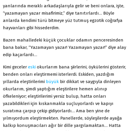
yanlarında meraklı arkadaşlarıyla gelir ve beni onlara, işte,
“yazamayan yazar misafirimiz,” diye tanıtırlardı… Böyle
anlarda kendimi türü bitmeye yüz tutmuş egzotik coğrafya
hayvanları gibi hissederdim.
Bazen mahalledeki küçük çocuklar odamın penceresinden
bana bakar, “Yazamayan yazar! Yazamayan yazar!” diye alay
edip kaçarlardı…
Kimi geceler
eski
okurlarım bana şiirlerini, öykülerini gösterir,
benden onları eleştirmemi isterlerdi. Eskiden, yazdığım
yıllarda eleştirilerimi
büyük
bir dikkat ve saygıyla dinleyen
okurlarım, şimdi yaptığım eleştirilere hemen alınıp
öfkeleniyor; eleştirilerimi yersiz bulup, hatta onları
yazabildikleri için kıskanmakla suçluyorlardı ve kapıyı
suratıma çarpıp çekip gidiyorlardı… Ama ben yine de
yılmıyordum eleştirmekten. Panellerde, söyleşilerde ayağa
kalkıp konuşmacıları ağır bir dille yargılamaktan… Hatta