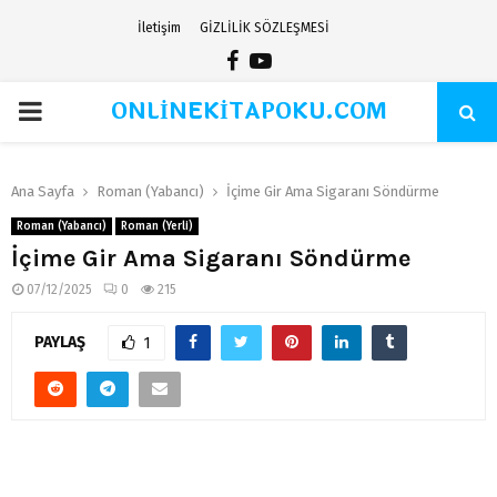
İletişim
GİZLİLİK SÖZLEŞMESİ
Facebook
Youtube
ONLİNEKİTAPOKU.COM
PRIMARY
MENU
Ana Sayfa
Roman (Yabancı)
İçime Gir Ama Sigaranı Söndürme
Roman (Yabancı)
Roman (Yerli)
İçime Gir Ama Sigaranı Söndürme
07/12/2025
0
215
PAYLAŞ
1