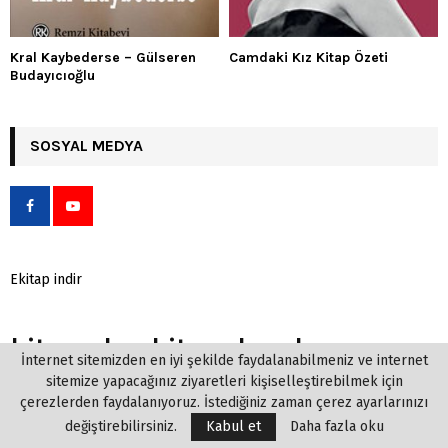
Kral Kaybederse – Gülseren
Camdaki Kız Kitap Özeti
Budayıcıoğlu
SOSYAL MEDYA
Ekitap indir
kitap oku, kitapoku okuma
İnternet sitemizden en iyi şekilde faydalanabilmeniz ve internet
kitapları, online kitap oku,
sitemize yapacağınız ziyaretleri kişiselleştirebilmek için
çerezlerden faydalanıyoruz. İstediğiniz zaman çerez ayarlarınızı
roman oku, sanal kitap oku,
değiştirebilirsiniz.
Kabul et
Daha fazla oku