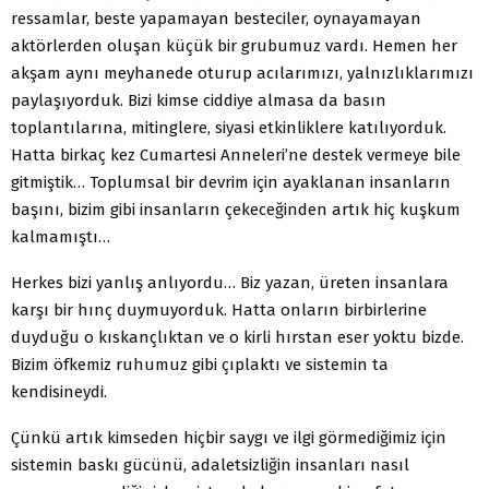
ressamlar, beste yapamayan besteciler, oynayamayan
aktörlerden oluşan küçük bir grubumuz vardı. Hemen her
akşam aynı meyhanede oturup acılarımızı, yalnızlıklarımızı
paylaşıyorduk. Bizi kimse ciddiye almasa da basın
toplantılarına, mitinglere, siyasi etkinliklere katılıyorduk.
Hatta birkaç kez Cumartesi Anneleri’ne destek vermeye bile
gitmiştik… Toplumsal bir devrim için ayaklanan insanların
başını, bizim gibi insanların çekeceğinden artık hiç kuşkum
kalmamıştı…
Herkes bizi yanlış anlıyordu… Biz yazan, üreten insanlara
karşı bir hınç duymuyorduk. Hatta onların birbirlerine
duyduğu o kıskançlıktan ve o kirli hırstan eser yoktu bizde.
Bizim öfkemiz ruhumuz gibi çıplaktı ve sistemin ta
kendisineydi.
Çünkü artık kimseden hiçbir saygı ve ilgi görmediğimiz için
sistemin baskı gücünü, adaletsizliğin insanları nasıl