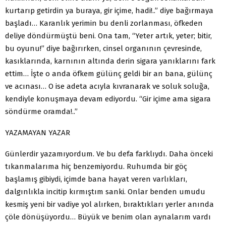
kurtarıp getirdin ya buraya, gir içime, hadi!..” diye bağırmaya
başladı… Karanlık yerimin bu denli zorlanması, öfkeden
deliye döndürmüştü beni. Ona tam, “Yeter artık, yeter; bitir,
bu oyunu!” diye bağırırken, cinsel organının çevresinde,
kasıklarında, karnının altında derin sigara yanıklarını fark
ettim… İşte o anda öfkem gülünç geldi bir an bana, gülünç
ve acınası… O ise adeta acıyla kıvranarak ve soluk soluğa,
kendiyle konuşmaya devam ediyordu. “Gir içime ama sigara
söndürme oramda!..”
YAZAMAYAN YAZAR
Günlerdir yazamıyordum. Ve bu defa farklıydı. Daha önceki
tıkanmalarıma hiç benzemiyordu. Ruhumda bir göç
başlamış gibiydi, içimde bana hayat veren varlıkları,
dalgınlıkla incitip kırmıştım sanki. Onlar benden umudu
kesmiş yeni bir vadiye yol alırken, bıraktıkları yerler anında
çöle dönüşüyordu… Büyük ve benim olan aynalarım vardı