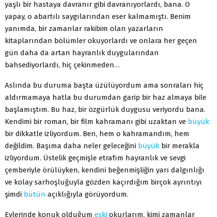
yaşlı bir hastaya davranır gibi davranıyorlardı, bana. O
yapay, o abartılı saygılarından eser kalmamıştı. Benim
yanımda, bir zamanlar rakibim olan yazarların
kitaplarından bölümler okuyorlardı ve onlara her geçen
gün daha da artan hayranlık duygularından
bahsediyorlardı, hiç çekinmeden…
Aslında bu duruma başta üzülüyordum ama sonraları hiç
aldırmamaya hatla bu durumdan garip bir haz almaya bile
başlamıştım. Bu haz, bir özgürlük duygusu veriyordu bana.
Kendimi bir roman, bir film kahramanı gibi uzaktan ve
büyük
bir dikkatle izliyordum. Ben, hem o kahramandım, hem
değildim. Başıma daha neler geleceğini
büyük
bir merakla
izliyordum. Üstelik geçmişle etrafım hayranlık ve sevgi
çemberiyle örülüyken, kendini beğenmişliğin yarı dalgınlığı
ve kolay sarhoşluğuyla gözden kaçırdığım birçok ayrıntıyı
şimdi
bütün
açıklığıyla görüyordum.
Evlerinde konuk olduğum
eski
okurlarım, kimi zamanlar