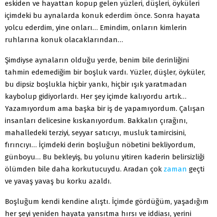
eskiden ve hayattan kopup gelen yüzleri, düşleri, öyküleri
içimdeki bu aynalarda konuk ederdim önce. Sonra hayata
yolcu ederdim, yine onları… Emindim, onların kimlerin
ruhlarına konuk olacaklarından…
Şimdiyse aynaların olduğu yerde, benim bile derinliğini
tahmin edemediğim bir boşluk vardı. Yüzler, düşler, öyküler,
bu dipsiz boşlukla hiçbir yankı, hiçbir ışık yaratmadan
kaybolup gidiyorlardı. Her şey içimde kalıyordu artık…
Yazamıyordum ama başka bir iş de yapamıyordum. Çalışan
insanları delicesine kıskanıyordum. Bakkalın çırağını,
mahalledeki terziyi, seyyar satıcıyı, musluk tamircisini,
fırıncıyı… İçimdeki derin boşluğun nöbetini bekliyordum,
günboyu… Bu bekleyiş, bu yolunu yitiren kaderin belirsizliği
ölümden bile daha korkutucuydu. Aradan çok
zaman
geçti
ve yavaş yavaş bu korku azaldı.
Boşluğum kendi kendine alıştı. İçimde gördüğüm, yaşadığım
her şeyi yeniden hayata yansıtma hırsı ve iddiası, yerini