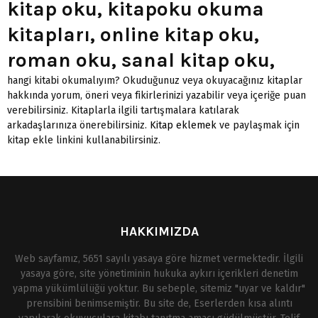
kitap oku, kitapoku okuma
kitapları, online kitap oku,
roman oku, sanal kitap oku,
hangi kitabi okumalıyım? Okuduğunuz veya okuyacağınız kitaplar
hakkında yorum, öneri veya fikirlerinizi yazabilir veya içeriğe puan
verebilirsiniz. Kitaplarla ilgili tartışmalara katılarak
arkadaşlarınıza önerebilirsiniz.
Kitap eklemek
ve paylaşmak için
kitap ekle linkini kullanabilirsiniz.
HAKKIMIZDA
Web sayfamız, 5651 sayılı yasaya göre hizmet vermektedir. İlgili
yasaya göre, site yönetiminin hukuka aykırı içerikleri denetim
yapma yükümlülüğü yoktur. Bu sebeple, sitemiz "uyar ve kaldır"
prensibini benimsemiştir. Bu site de, Eserlerden kısa alıntı