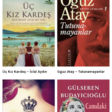
Üç Kız Kardeş – İclal Aydın
Oguz Atay – Tutunamayanlar