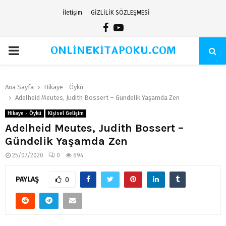
İletişim
GİZLİLİK SÖZLEŞMESİ
Facebook
Youtube
ONLİNEKİTAPOKU.COM
PRIMARY
MENU
Ana Sayfa
Hikaye - Öykü
Adelheid Meutes, Judith Bossert – Gündelik Yaşamda Zen
Hikaye - Öykü
Kişisel Gelişim
Adelheid Meutes, Judith Bossert –
Gündelik Yaşamda Zen
25/07/2020
0
694
PAYLAŞ
0