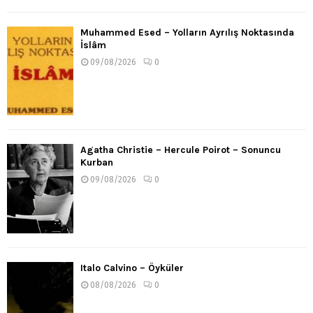
Muhammed Esed – Yolların Ayrılış Noktasında
İslâm
09/08/2026
0
Agatha Christie – Hercule Poirot – Sonuncu
Kurban
09/08/2026
0
Italo Calvino – Öyküler
08/08/2026
0