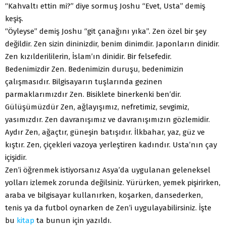
“Kahvaltı ettin mi?” diye sormuş Joshu “Evet, Usta” demiş
keşiş.
“Öyleyse” demiş Joshu “git çanağını yıka”. Zen özel bir şey
değildir. Zen sizin dininizdir, benim dinimdir. Japonların dinidir.
Zen kızılderililerin, İslam’ın dinidir. Bir felsefedir.
Bedenimizdir Zen. Bedenimizin duruşu, bedenimizin
çalışmasıdır. Bilgisayarın tuşlarında gezinen
parmaklarımızdır Zen. Bisiklete binerkenki ben’dir.
Gülüşümüzdür Zen, ağlayışımız, nefretimiz, sevgimiz,
yasımızdır. Zen davranışımız ve davranışımızın gözlemidir.
Aydır Zen, ağaçtır, güneşin batışıdır. İlkbahar, yaz, güz ve
kıştır. Zen, çiçekleri vazoya yerleştiren kadındır. Usta’nın çay
içişidir.
Zen’i öğrenmek istiyorsanız Asya’da uygulanan geleneksel
yolları izlemek zorunda değilsiniz. Yürürken, yemek pişirirken,
araba ve bilgisayar kullanırken, koşarken, dansederken,
tenis ya da futbol oynarken de Zen’i uygulayabilirsiniz. İşte
bu
kitap
ta bunun için yazıldı.