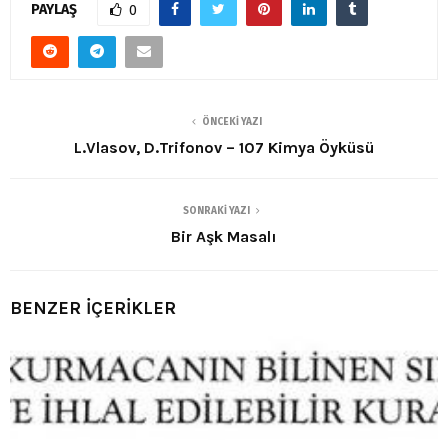
PAYLAŞ
0
ÖNCEKI YAZI
L.Vlasov, D.Trifonov – 107 Kimya Öyküsü
SONRAKI YAZI
Bir Aşk Masalı
BENZER İÇERİKLER