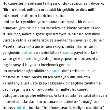
Hükümetler meselesini tartışan ondokuzuncu asır diyor ki:
“Bir hükümet, milletin müstakil bir şeklidir ve dini, millî
hükümet usulünün haricînde kalır.”
Eski icatları yeniden yorumlamaktan başka bir etiketi
olmayan yirminci asır, bu meseleyi açıklayıp yorumlarken:
“Hükümet, milletin gözle görülmeyen ruhunun temsilidir.
Burada yalnız karakteristik gelenekler, temayüller bulunur.
Mesela İngiliz milletini anlamak için, ingiliz ırkının tarihi
gelişiminin
bütün
evrelerini bilmek,
sonra
gayet kılı kırk
yaran gözlemlerle ingiliz düşünce yapısının bünyesini ve
İngiliz sosyal hayatını incelemek gerekir.
Bu meseleler Öğrenildikten
sonra
“din” tetkik edilir. Bir
manevi istiladan başka birşey olmayan din, milletin
karakteriyle üst üste gelip çakışarak bir seçilme zayıflama
devri geçirmiş ise, o hükümetin bir millet hükümeti
olduğundan şüphe edilemez. Askeri istilalar ve tabii olmayan
manevi istilalardan kurtulamamak daimi bir “düşüş” tür.
Hülasa,
bütün
bunlar, “hükümet usulü, milliyet usulüdür”