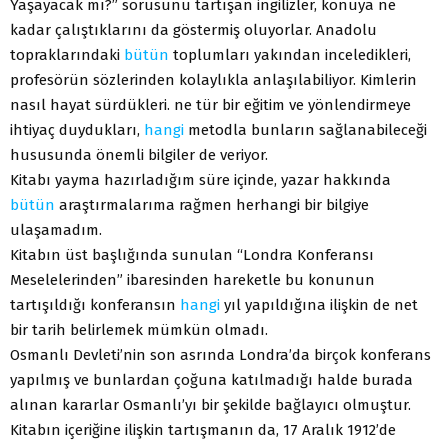
Yaşayacak mı?” sorusunu tartışan ingilizler, konuya ne
kadar çalıştıklarını da göstermiş oluyorlar. Anadolu
topraklarındaki
bütün
toplumları yakından inceledikleri,
profesörün sözlerinden kolaylıkla anlaşılabiliyor. Kimlerin
nasıl hayat sürdükleri. ne tür bir eğitim ve yönlendirmeye
ihtiyaç duydukları,
hangi
metodla bunların sağlanabileceği
hususunda önemli bilgiler de veriyor.
Kitabı yayma hazırladığım süre içinde, yazar hakkında
bütün
araştırmalarıma rağmen herhangi bir bilgiye
ulaşamadım.
Kitabın üst başlığında sunulan “Londra Konferansı
Meselelerinden” ibaresinden hareketle bu konunun
tartışıldığı konferansın
hangi
yıl yapıldığına ilişkin de net
bir tarih belirlemek mümkün olmadı.
Osmanlı Devleti’nin son asrında Londra’da birçok konferans
yapılmış ve bunlardan çoğuna katılmadığı halde burada
alınan kararlar Osmanlı’yı bir şekilde bağlayıcı olmuştur.
Kitabın içeriğine ilişkin tartışmanın da, 17 Aralık 1912’de