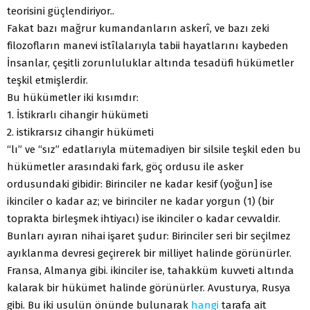
teorisini güçlendiriyor..
Fakat bazı mağrur kumandanların askerî, ve bazı zeki
filozofların manevi istîlalarıyla tabii hayatlarını kaybeden
İnsanlar, çeşitli zorunluluklar altında tesadüfi hükümetler
teşkil etmişlerdir.
Bu hükümetler iki kısımdır:
1. İstikrarlı cihangir hükümeti
2. istikrarsız cihangir hükümeti
“lı” ve “sız” edatlarıyla mütemadiyen bir silsile teşkil eden bu
hükümetler arasındaki fark, göç ordusu ile asker
ordusundaki gibidir: Birinciler ne kadar kesif (yoğun] ise
ikinciler o kadar az; ve birinciler ne kadar yorgun (1) (bir
toprakta birleşmek ihtiyacı) ise ikinciler o kadar cevvaldir.
Bunları ayıran nihai işaret şudur: Birinciler seri bir seçilmez
ayıklanma devresi geçirerek bir milliyet halinde görünürler.
Fransa, Almanya gibi. ikinciler ise, tahakküm kuvveti altında
kalarak bir hükümet halinde görünürler. Avusturya, Rusya
gibi. Bu iki usulün önünde bulunarak
hangi
tarafa ait