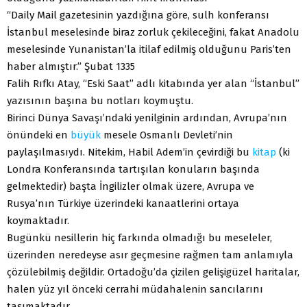
“Daily Mail gazetesinin yazdığına göre, sulh konferansı
İstanbul meselesinde biraz zorluk çekileceğini, fakat Anadolu
meselesinde Yunanistan’la itilaf edilmiş olduğunu Paris’ten
haber almıştır.” Şubat 1335
Falih Rıfkı Atay, “Eski Saat” adlı kitabında yer alan “İstanbul”
yazısının başına bu notları koymuştu.
Birinci Dünya Savaşı’ndaki yenilginin ardından, Avrupa’nın
önündeki en
büyük
mesele Osmanlı Devleti’nin
paylaşılmasıydı. Nitekim, Habil Adem’in çevirdiği bu
kitap
(ki
Londra Konferansında tartışılan konuların başında
gelmektedir) başta İngilizler olmak üzere, Avrupa ve
Rusya’nın Türkiye üzerindeki kanaatlerini ortaya
koymaktadır.
Bugünkü nesillerin hiç farkında olmadığı bu meseleler,
üzerinden neredeyse asır geçmesine rağmen tam anlamıyla
çözülebilmiş değildir. Ortadoğu’da çizilen gelişigüzel haritalar,
halen yüz yıl önceki cerrahi müdahalenin sancılarını
taşımaktadır.