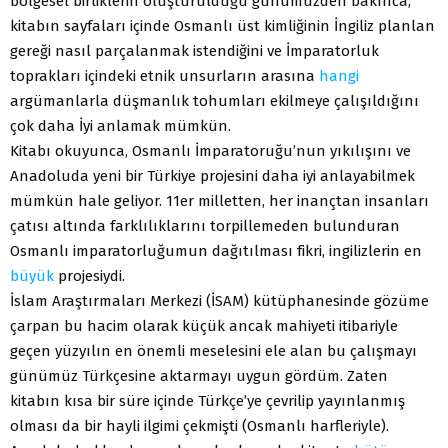
bölgesel birliklerin oluşturulduğu günümüzden bakınca,
kitabın sayfaları içinde Osmanlı üst kimliğinin İngiliz planlan
gereği nasıl parçalanmak istendiğini ve İmparatorluk
toprakları içindeki etnik unsurların arasına
hangi
argümanlarla düşmanlık tohumları ekilmeye çalışıldığını
çok daha İyi anlamak mümkün.
Kitabı okuyunca, Osmanlı İmparatoruğu’nun yıkılışını ve
Anadoluda yeni bir Türkiye projesini daha iyi anlayabilmek
mümkün hale geliyor. 11er milletten, her inançtan insanları
çatısı altında farklılıklarını torpillemeden bulunduran
Osmanlı imparatorluğumun dağıtılması fikri, ingilizlerin en
büyük
projesiydi.
İslam Araştırmaları Merkezi (İSAM) kütüphanesinde gözüme
çarpan bu hacim olarak küçük ancak mahiyeti itibariyle
geçen yüzyılın en önemli meselesini ele alan bu çalışmayı
günümüz Türkçesine aktarmayı uygun gördüm. Zaten
kitabın kısa bir süre içinde Türkçe’ye çevrilip yayınlanmış
olması da bir hayli ilgimi çekmişti (Osmanlı harfleriyle).