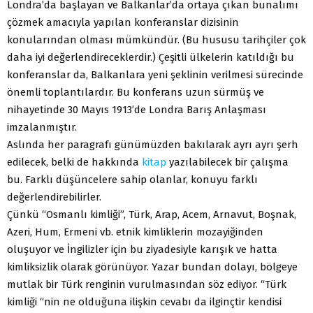
Londra’da başlayan ve Balkanlar’da ortaya çıkan bunalımı
çözmek amacıyla yapılan konferanslar dizisinin
konularından olması mümkündür. (Bu hususu tarihçiler çok
daha iyi değerlendireceklerdir.) Çeşitli ülkelerin katıldığı bu
konferanslar da, Balkanlara yeni şeklinin verilmesi sürecinde
önemli toplantılardır. Bu konferans uzun sürmüş ve
nihayetinde 30 Mayıs 1913’de Londra Barış Anlaşması
imzalanmıştır.
Aslında her paragrafı günümüzden bakılarak ayrı ayrı şerh
edilecek, belki de hakkında
kitap
yazılabilecek bir çalışma
bu. Farklı düşüncelere sahip olanlar, konuyu farklı
değerlendirebilirler.
Çünkü “Osmanlı kimliği”, Türk, Arap, Acem, Arnavut, Boşnak,
Azeri, Hum, Ermeni vb. etnik kimliklerin mozayiğinden
oluşuyor ve İngilizler için bu ziyadesiyle karışık ve hatta
kimliksizlik olarak görünüyor. Yazar bundan dolayı, bölgeye
mutlak bir Türk renginin vurulmasından söz ediyor. “Türk
kimliği “nin ne olduğuna ilişkin cevabı da ilginçtir kendisi