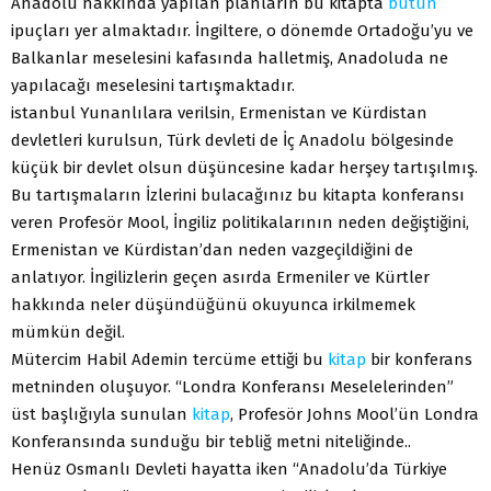
Anadolu hakkında yapılan planların bu kitapta
bütün
ipuçları yer almaktadır. İngiltere, o dönemde Ortadoğu’yu ve
Balkanlar meselesini kafasında halletmiş, Anadoluda ne
yapılacağı meselesini tartışmaktadır.
istanbul Yunanlılara verilsin, Ermenistan ve Kürdistan
devletleri kurulsun, Türk devleti de İç Anadolu bölgesinde
küçük bir devlet olsun düşüncesine kadar herşey tartışılmış.
Bu tartışmaların İzlerini bulacağınız bu kitapta konferansı
veren Profesör Mool, İngiliz politikalarının neden değiştiğini,
Ermenistan ve Kürdistan’dan neden vazgeçildiğini de
anlatıyor. İngilizlerin geçen asırda Ermeniler ve Kürtler
hakkında neler düşündüğünü okuyunca irkilmemek
mümkün değil.
Mütercim Habil Ademin tercüme ettiği bu
kitap
bir konferans
metninden oluşuyor. “Londra Konferansı Meselelerinden”
üst başlığıyla sunulan
kitap
, Profesör Johns Mool’ün Londra
Konferansında sunduğu bir tebliğ metni niteliğinde..
Henüz Osmanlı Devleti hayatta iken “Anadolu’da Türkiye