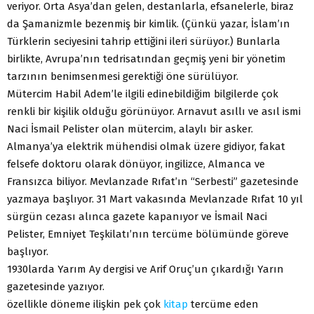
veriyor. Orta Asya’dan gelen, destanlarla, efsanelerle, biraz
da Şamanizmle bezenmiş bir kimlik. (Çünkü yazar, İslam’ın
Türklerin seciyesini tahrip ettiğini ileri sürüyor.) Bunlarla
birlikte, Avrupa’nın tedrisatından geçmiş yeni bir yönetim
tarzının benimsenmesi gerektiği öne sürülüyor.
Mütercim Habil Adem’le ilgili edinebildiğim bilgilerde çok
renkli bir kişilik olduğu görünüyor. Arnavut asıllı ve asıl ismi
Naci İsmail Pelister olan mütercim, alaylı bir asker.
Almanya’ya elektrik mühendisi olmak üzere gidiyor, fakat
felsefe doktoru olarak dönüyor, ingilizce, Almanca ve
Fransızca biliyor. Mevlanzade Rıfat’ın “Serbesti” gazetesinde
yazmaya başlıyor. 31 Mart vakasında Mevlanzade Rıfat 10 yıl
sürgün cezası alınca gazete kapanıyor ve İsmail Naci
Pelister, Emniyet Teşkilatı’nın tercüme bölümünde göreve
başlıyor.
1930larda Yarım Ay dergisi ve Arif Oruç’un çıkardığı Yarın
gazetesinde yazıyor.
özellikle döneme ilişkin pek çok
kitap
tercüme eden