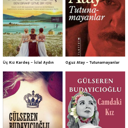
Üç Kız Kardeş – İclal Aydın
Oguz Atay – Tutunamayanlar