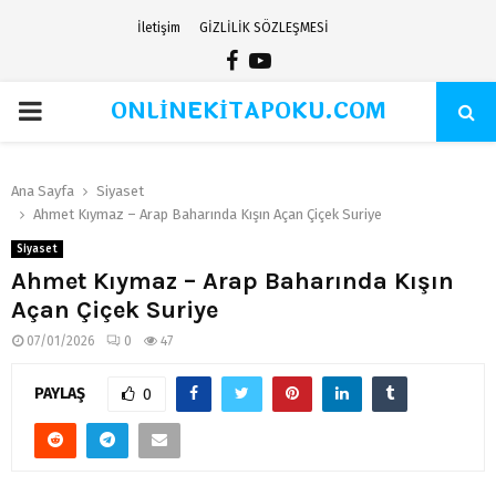
İletişim
GİZLİLİK SÖZLEŞMESİ
Facebook
Youtube
ONLİNEKİTAPOKU.COM
PRIMARY
MENU
Ana Sayfa
Siyaset
Ahmet Kıymaz – Arap Baharında Kışın Açan Çiçek Suriye
Siyaset
Ahmet Kıymaz – Arap Baharında Kışın
Açan Çiçek Suriye
07/01/2026
0
47
PAYLAŞ
0