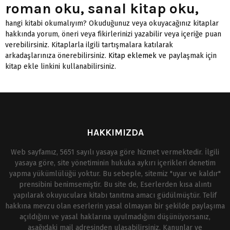
roman oku, sanal kitap oku,
hangi kitabi okumalıyım? Okuduğunuz veya okuyacağınız kitaplar
hakkında yorum, öneri veya fikirlerinizi yazabilir veya içeriğe puan
verebilirsiniz. Kitaplarla ilgili tartışmalara katılarak
arkadaşlarınıza önerebilirsiniz.
Kitap eklemek
ve paylaşmak için
kitap ekle linkini kullanabilirsiniz.
HAKKIMIZDA
Web sayfamız, 5651 sayılı yasaya göre hizmet vermektedir. İlgili
yasaya göre, site yönetiminin hukuka aykırı içerikleri denetim
yapma yükümlülüğü yoktur. Bu sebeple, sitemiz "uyar ve kaldır"
prensibini benimsemiştir. Bu site de, Eserlerden kısa alıntı
yapılarak okuyuculara kitabı tanıtma amacı güdülmüştür. Telif
hakkına mevzu olan eserlerin yasal olmayan bir şekilde paylaşıma
açıldığını ve yasal haklarına uyulmadığını düşünüyorsanız,
aşağıdaki mail adresinden ulaşabilirsiniz. Kanunlar ve