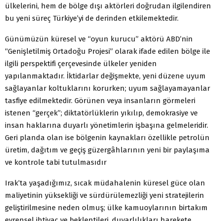
ülkelerini, hem de bölge dışı aktörleri doğrudan ilgilendiren
bu yeni süreç Türkiye’yi de derinden etkilemektedir.
Günümüzün küresel ve “oyun kurucu” aktörü ABD’nin
“Genişletilmiş Ortadoğu Projesi” olarak ifade edilen bölge ile
ilgili perspektifi çerçevesinde ülkeler yeniden
yapılanmaktadır. İktidarlar değişmekte, yeni düzene uyum
sağlayanlar koltuklarını korurken; uyum sağlayamayanlar
tasfiye edilmektedir. Görünen veya insanların görmeleri
istenen “gerçek”; diktatörlüklerin yıkılıp, demokrasiye ve
insan haklarına duyarlı yönetimlerin işbaşına gelmeleridir.
Geri planda olan ise bölgenin kaynakları özellikle petrolün
üretim, dağıtım ve geçiş güzergâhlarının yeni bir paylaşıma
ve kontrole tabi tutulmasıdır
Irak’ta yaşadığımız, sıcak müdahalenin küresel güce olan
maliyetinin yüksekliği ve sürdürülemezliği yeni stratejilerin
geliştirilmesine neden olmuş; ülke kamuoylarının birtakım
evrensel ihtiyaç ve beklentileri, duyarlılıkları harekete