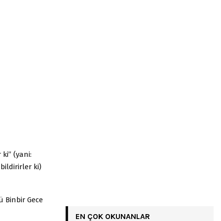
ki” (yani:
ldirirler ki)
ü Binbir Gece
EN ÇOK OKUNANLAR