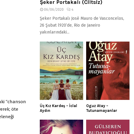
Şeker Portakalı (Ciltsiz)
06/06/2020
4
Şeker Portakalı José Mauro de Vasconcelos,
26 Şubat l920’de, Rio de Janeiro
yakınlarındaki...
daki “chanson
Üç Kız Kardeş – İclal
Oguz Atay –
yerek; öte
Aydın
Tutunamayanlar
eleneği