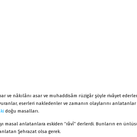
ar ve nâkılânı asar ve muhaddisâm rüzigâr şöyle rivâyet ederler 
uranlar, eserleri nakledenler ve zamanın olaylarını anlatanlar bi
ki
doğu masalları.
ı masal anlatanlara eskiden “râvî” derlerdi. Bunların en ünlüs
anlatan Şehrazat olsa gerek.