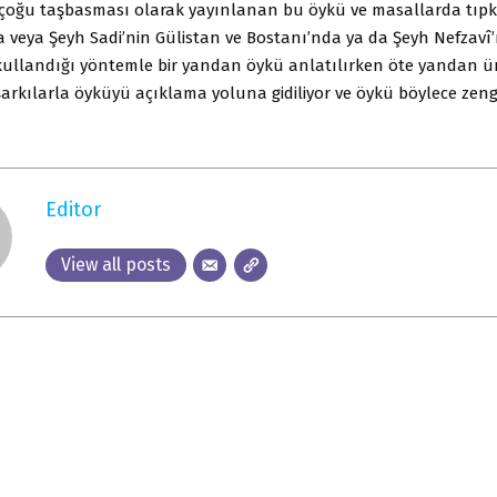
çoğu taşbasması olarak yayınlanan bu öykü ve masallarda tıpkı
a veya Şeyh Sadi’nin Gülistan ve Bostanı’nda ya da Şeyh Nefzavî
kullandığı yöntemle bir yandan öykü anlatılırken öte yandan ün
a şarkılarla öyküyü açıklama yoluna gidiliyor ve öykü böylece zeng
Editor
View all posts