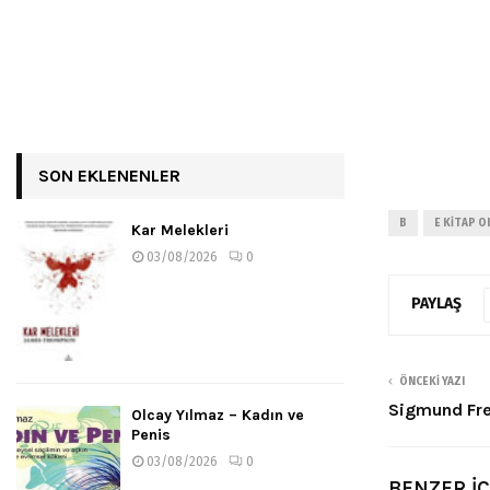
SON EKLENENLER
B
E KITAP O
Kar Melekleri
03/08/2026
0
PAYLAŞ
ÖNCEKI YAZI
Sigmund Fre
Olcay Yılmaz – Kadın ve
Penis
03/08/2026
0
BENZER İ