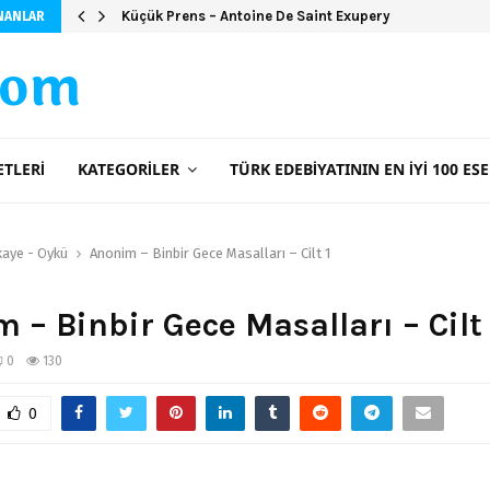
Küçük Prens – Antoine De Saint Exupery
NANLAR
com
ETLERI
KATEGORILER
TÜRK EDEBIYATININ EN İYI 100 ESE
kaye - Öykü
Anonim – Binbir Gece Masalları – Cilt 1
 – Binbir Gece Masalları – Cilt 
0
130
0