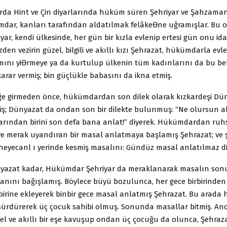
rda Hint ve Çin diyarlarında hüküm süren Şehriyar ve Şahzaman 
dar, kanları tarafından aldatılmak felâkeƟne uğramışlar. Bu o
riyar, kendi ülkesinde, her gün bir kızla evlenip ertesi gün onu ida
den vezirin güzel, bilgili ve akıllı kızı Şehrazat, hükümdarla evl
ını yiƟrmeye ya da kurtulup ülkenin tüm kadınlarını da bu b
rar vermiş; bin güçlükle babasını da ikna etmiş.
ğe girmeden önce, hükümdardan son dilek olarak kızkardeşi Dün
iş; Dünyazat da ondan son bir dilekte bulunmuş: “Ne olursun a
arından birini son defa bana anlat!” diyerek. Hükümdardan ruh
ç ve merak uyandıran bir masal anlatmaya başlamış Şehrazat; ve 
heyecanl ı yerinde kesmiş masalını: Gündüz masal anlatılmaz d
nyazat kadar, Hükümdar Şehriyar da meraklanarak masalın so
anını bağışlamış. Böylece büyü bozulunca, her gece birbirinden
rbirine ekleyerek binbir gece masal anlatmış Şehrazat. Bu arad
sürdürerek üç çocuk sahibi olmuş. Sonunda masallar bitmiş. Anc
el ve akıllı bir eşe kavuşup ondan üç çocuğu da olunca, Şehraza