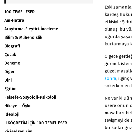
Eski zamanla
100 TEMEL ESER
kardeş hüküm
Anı-Hatıra
etkisiyle Şeh
olmuş; bu yüz
Araştırma-Eleştiri-İnceleme
uğurda yaşam
Bilim & Mühendislik
kurtarmaya ka
Biografi
Çocuk
O gece gerde
Deneme
görmek istem
güzel masall
Diğer
sonra
, ilgin
Dini
sökerken en 
Eğitim
Felsefe-Sosyoloji-Psikoloji
Ne var ki Dü
üzere onun c
Hikaye – Öykü
masalları bi
İdeoloji
sevişmeyi de 
İLKÖĞRETİM İÇİN 100 TEMEL ESER
bu kadar güz
Kişisel Gelişim