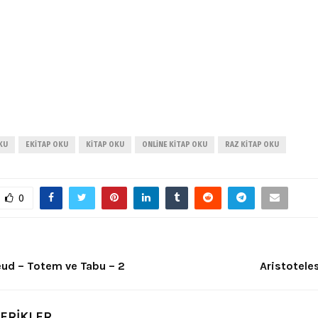
KU
EKITAP OKU
KITAP OKU
ONLINE KITAP OKU
RAZ KITAP OKU
0
ud – Totem ve Tabu – 2
Aristotele
ÇERİKLER