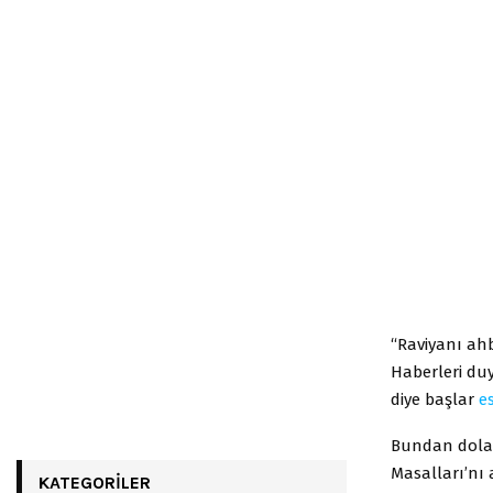
“Raviyanı ahb
Haberleri duy
diye başlar
es
Bundan dolay
Masalları’nı 
KATEGORILER