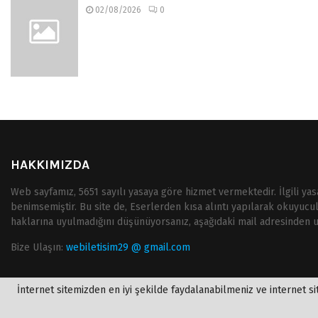
02/08/2026
0
HAKKIMIZDA
Web sayfamız, 5651 sayılı yasaya göre hizmet vermektedir. İlgili ya
benimsemiştir. Bu site de, Eserlerden kısa alıntı yapılarak okuyucu
haklarına uyulmadığını düşünüyorsanız, aşağıdaki mail adresinden ula
Bize Ulaşın:
webiletisim29 @ gmail.com
İnternet sitemizden en iyi şekilde faydalanabilmeniz ve internet sit