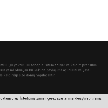
ümlülüğü yoktur. Bu sebeple, sitemiz "uyar ve kaldır" prensibini
rin yasal olmayan bir şekilde paylaşıma açıldığını ve yasal
e kaldırılıp size dönüş yapılacaktır.
alanıyoruz. İstediğiniz zaman çerez ayarlarınızı değiştirebilirsiniz.