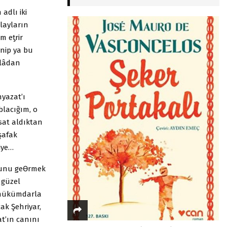
adlı iki
layların
m eƫrir
enip ya bu
elâdan
yazat’ı
blacığım, o
sat aldıktan
şafak
iye…
nunu geƟrmek
 güzel
a hükümdarla
ak Şehriyar,
t’ın canını