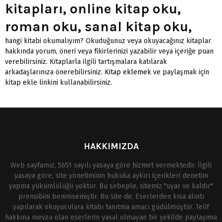
kitapları, online kitap oku,
roman oku, sanal kitap oku,
hangi kitabi okumalıyım? Okuduğunuz veya okuyacağınız kitaplar
hakkında yorum, öneri veya fikirlerinizi yazabilir veya içeriğe puan
verebilirsiniz. Kitaplarla ilgili tartışmalara katılarak
arkadaşlarınıza önerebilirsiniz.
Kitap eklemek
ve paylaşmak için
kitap ekle linkini kullanabilirsiniz.
HAKKIMIZDA
Web sayfamız, 5651 sayılı yasaya göre hizmet vermektedir. İlgili
yasaya göre, site yönetiminin hukuka aykırı içerikleri denetim
yapma yükümlülüğü yoktur. Bu sebeple, sitemiz "uyar ve kaldır"
prensibini benimsemiştir. Bu site de, Eserlerden kısa alıntı
yapılarak okuyuculara kitabı tanıtma amacı güdülmüştür. Telif
hakkına mevzu olan eserlerin yasal olmayan bir şekilde paylaşıma