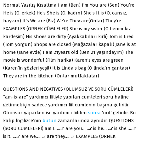
Normal Yazılış Kısaltma I am (Ben) I’m You are (Sen) You’re
He is (O, erkek) He’s She is (O, kadın) She’s It is (O, cansız,
hayvan) It’s We are (Biz) We’re They are(Onlar) They’re
EXAMPLES (ÖRNEK CÜMLELER) She is my sister (O benim kız
kardeşim) His shoes are dirty (Ayakkabıları kirli) Tom is tired
(Tom yorgun) Shops are closed (Mağazalar kapalı) Jane is at
home (Jane evde) I am 21years old (Ben 21 yaşındayım) The
movie is wonderful (Film harika) Karen’s eyes are green
(Karen’in gözleri yeşil) It is Linda’s bag (O linda’ın çantası)
They are in the kitchen (Onlar mutfaktalar)
QUESTIONS AND NEGATIVES (OLUMSUZ VE SORU CÜMLELERİ)
“am-is-are” yardımcı fiiliyle yapılan cümleleri soru haline
getirmek için sadece yardımcı fiil cümlenin başına getirilir.
Olumsuz yaparken ise yardımcı fiilden
sonra
‘not’ getirilir. Bu
kalıp İngilizce’nin
bütün
zamanlarında aynıdır. QUESTIONS
(SORU CÜMLELERİ) am I…….? are you…….? is he…….? is she…….?
is it…….? are we…….? are they…….? EXAMPLES (ÖRNEK