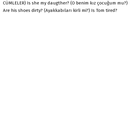
CÜMLELER) Is she my daugther? (O benim kız çocuğum mu?)
Are his shoes dirty? (Ayakkabıları kirli mi?) Is Tom tired?