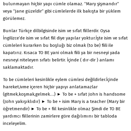
bulunmayan hiçbir yapı cümle olamaz. “Mary şişmandır”
veya “Jane güzeldir” gibi cümlelerde ilk bakışta bir yüklem
görülemez.
Bunlar Türkçe dilbilgisinde isim ve sıfat fiillerdir. Oysa
İngilizce’de isim ve sıfat fiil diye yapılar yoktur.İşte isim ve sıfat
cümleleri kurarken bu boşluğı biz olmak (to be) fiili ile
kapatırız. Kısaca TO BE yani olmak fiili ya bir nesneyi yada
nesneyi niteleyen sıfatı belirtir. İçinde ( dır-dir ) anlamı
saklamaktadır.
To be cümleleri kesinlikle eylem cümlesi değildirler.İçinde
hareket,ivme içeren hiçbir yapıyı anlatamazlar
(gitmek,koşmak,gelmek….) ► To be + sıfat John is handsome
(John yakışıklıdır) ► To be + isim Mary is a teacher (Mary bir
öğretmendir) ► To be + fiil kesinlikle olmaz Şimdi de TO BE
yardımcı fiillerinin zamirlere göre dağılımını bir tabloda
inceleyelim.