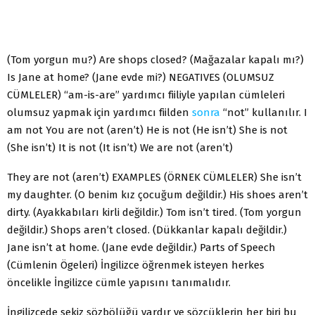
(Tom yorgun mu?) Are shops closed? (Mağazalar kapalı mı?)
Is Jane at home? (Jane evde mi?) NEGATIVES (OLUMSUZ
CÜMLELER) “am-is-are” yardımcı fiiliyle yapılan cümleleri
olumsuz yapmak için yardımcı fiilden
sonra
“not” kullanılır. I
am not You are not (aren’t) He is not (He isn’t) She is not
(She isn’t) It is not (It isn’t) We are not (aren’t)
They are not (aren’t) EXAMPLES (ÖRNEK CÜMLELER) She isn’t
my daughter. (O benim kız çocuğum değildir.) His shoes aren’t
dirty. (Ayakkabıları kirli değildir.) Tom isn’t tired. (Tom yorgun
değildir.) Shops aren’t closed. (Dükkanlar kapalı değildir.)
Jane isn’t at home. (Jane evde değildir.) Parts of Speech
(Cümlenin Ögeleri) İngilizce öğrenmek isteyen herkes
öncelikle İngilizce cümle yapısını tanımalıdır.
İngilizcede sekiz sözbölüğü vardır ve sözcüklerin her biri bu