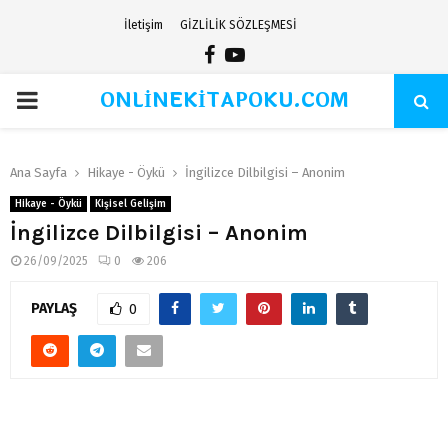
İletişim
GİZLİLİK SÖZLEŞMESİ
Facebook
Youtube
ONLİNEKİTAPOKU.COM
PRIMARY
MENU
Ana Sayfa
Hikaye - Öykü
İngilizce Dilbilgisi – Anonim
Hikaye - Öykü
Kişisel Gelişim
İngilizce Dilbilgisi – Anonim
26/09/2025
0
206
PAYLAŞ
0