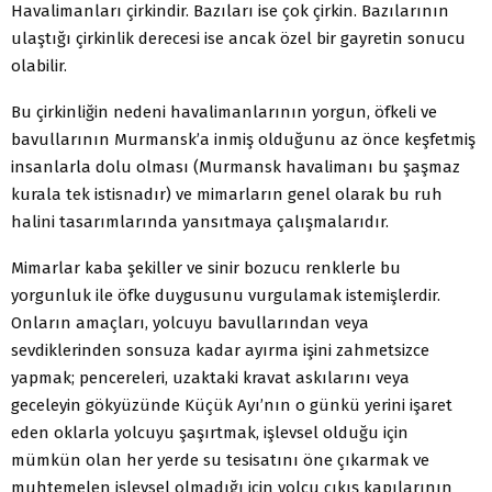
Havalimanları çirkindir. Bazıları ise çok çirkin. Bazılarının
ulaştığı çirkinlik derecesi ise ancak özel bir gayretin sonucu
olabilir.
Bu çirkinliğin nedeni havalimanlarının yorgun, öfkeli ve
bavullarının Murmansk’a inmiş olduğunu az önce keşfetmiş
insanlarla dolu olması (Murmansk havalimanı bu şaşmaz
kurala tek istisnadır) ve mimarların genel olarak bu ruh
halini tasarımlarında yansıtmaya çalışmalarıdır.
Mimarlar kaba şekiller ve sinir bozucu renklerle bu
yorgunluk ile öfke duygusunu vurgulamak istemişlerdir.
Onların amaçları, yolcuyu bavullarından veya
sevdiklerinden sonsuza kadar ayırma işini zahmetsizce
yapmak; pencereleri, uzaktaki kravat askılarını veya
geceleyin gökyüzünde Küçük Ayı’nın o günkü yerini işaret
eden oklarla yolcuyu şaşırtmak, işlevsel olduğu için
mümkün olan her yerde su tesisatını öne çıkarmak ve
muhtemelen işlevsel olmadığı için yolcu çıkış kapılarının