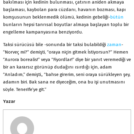
bakılması için kedinin bulunması, çatının aniden akmaya
başlaması, kaybolan para cüzdanı, havanın bozması, kapı
komşusunun beklenmedik ölümü, kedinin gebeliği-
bütün
bunların hepsi tanrısal boyutlar almaya başlayan toplu bir
engelleme kampanyasına benziyordu.
Taksi sürücüsü bile -sonunda bir taksi bulabildiği
zaman
-
“Norveç mi?” demişti, “oraya niçin gitmek İstiyorsun?” Hemen
“Aurora borealis!” veya “Fiyordlar!” diye bir yanıt veremediği ve
bir an kararsız görünüp dudağını ısırdığı için, adam
“Anladım,” demişti„ “bahse girerim, seni oraya sürükleyen şey,
adamın biri. Bak sana ne diyeceğim, ona bu işi unutmasını
söyle. Tenerife’ye git.”
Yazar