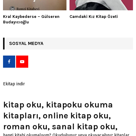
Kral Kaybederse – Gülseren
Camdaki Kız Kitap Özeti
Budayıcıoğlu
SOSYAL MEDYA
Ekitap indir
kitap oku, kitapoku okuma
kitapları, online kitap oku,
roman oku, sanal kitap oku,
hangi kitabi okumalıyım? Okuduğunuz veya okuyacağınız kitaplar