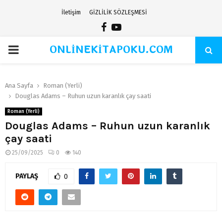
İletişim
GİZLİLİK SÖZLEŞMESİ
Facebook
Youtube
ONLİNEKİTAPOKU.COM
PRIMARY
MENU
Ana Sayfa
Roman (Yerli)
Douglas Adams – Ruhun uzun karanlık çay saati
Roman (Yerli)
Douglas Adams – Ruhun uzun karanlık
çay saati
25/09/2025
0
140
PAYLAŞ
0