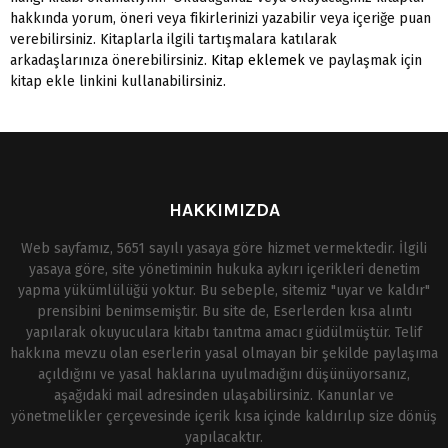
hakkında yorum, öneri veya fikirlerinizi yazabilir veya içeriğe puan
verebilirsiniz. Kitaplarla ilgili tartışmalara katılarak
arkadaşlarınıza önerebilirsiniz.
Kitap eklemek
ve paylaşmak için
kitap ekle linkini kullanabilirsiniz.
HAKKIMIZDA
Web sayfamız, 5651 sayılı yasaya göre hizmet vermektedir. İlgili
yasaya göre, site yönetiminin hukuka aykırı içerikleri denetim
yapma yükümlülüğü yoktur. Bu sebeple, sitemiz "uyar ve kaldır"
prensibini benimsemiştir. Bu site de, Eserlerden kısa alıntı
yapılarak okuyuculara kitabı tanıtma amacı güdülmüştür. Telif
hakkına mevzu olan eserlerin yasal olmayan bir şekilde paylaşıma
açıldığını ve yasal haklarına uyulmadığını düşünüyorsanız,
aşağıdaki mail adresinden ulaşabilirsiniz. Kanunlar ve
yönetmelikler çerçevesinde içerik kısa içinde kaldırılıp size dönüş
yapılacaktır.