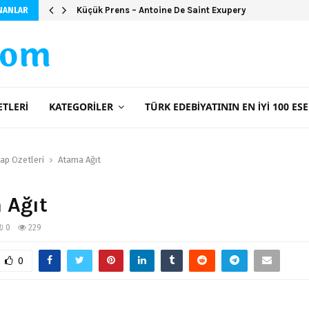
Küçük Prens – Antoine De Saint Exupery
NANLAR
com
ETLERI
KATEGORILER
TÜRK EDEBIYATININ EN İYI 100 ESE
tap Özetleri
Atama Ağıt
 Ağıt
0
229
0