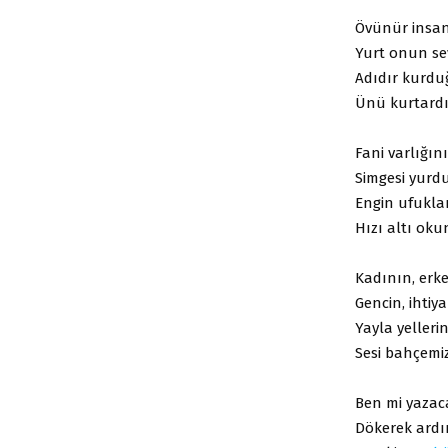
Övünür insanl
Yurt onun se
Adıdır kurdu
Ünü kurtardığ
Fani varlığın
Simgesi yurd
Engin ufukla
Hızı altı oku
Kadının, erke
Gencin, ihtiya
Yayla yellerin
Sesi bahçemiz
Ben mi yaza
Dökerek ardı