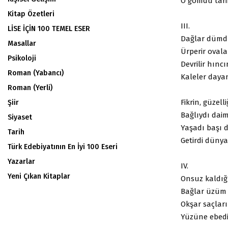
O gömdü tarih
Kitap Özetleri
III.
LİSE İÇİN 100 TEMEL ESER
Dağlar dümdüz
Masallar
Ürperir ovala
Psikoloji
Devrilir hınc
Roman (Yabancı)
Kaleler daya
Roman (Yerli)
Fikrin, güzell
Şiir
Bağlıydı daim
Siyaset
Yaşadı başı d
Tarih
Getirdi dünya
Türk Edebiyatının En İyi 100 Eseri
Yazarlar
IV.
Yeni Çıkan Kitaplar
Onsuz kaldığı
Bağlar üzüm 
Okşar saçların
Yüzüne ebedin