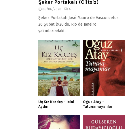
Şeker Portakalı (Ciltsiz)
06/06/2020
4
Şeker Portakalı José Mauro de Vasconcelos,
26 Şubat l920’de, Rio de Janeiro
yakınlarındaki...
Üç Kız Kardeş – İclal
Oguz Atay –
Aydın
Tutunamayanlar