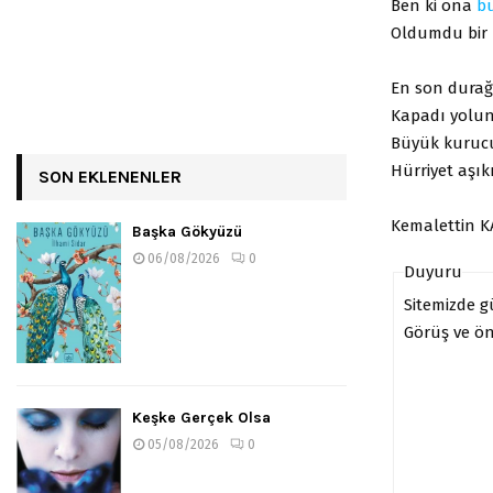
Ben ki ona
b
Oldumdu bir 
En son dura
Kapadı yolun
Büyük kurucu
Hürriyet aşıkı
SON EKLENENLER
Kemalettin 
Başka Gökyüzü
06/08/2026
0
Duyuru
Sitemizde 
Görüş ve öne
Keşke Gerçek Olsa
05/08/2026
0