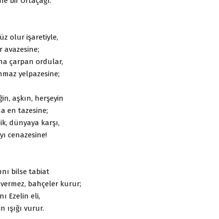
e bir Ortaçağı.
 olur işaretiyle,
r avazesine;
ına çarpan ordular,
nmaz yelpazesine;
iğin, aşkın, herşeyin
a en tazesine;
ik, dünyaya karşı,
yı cenazesine!
nı bilse tabiat
vermez, bahçeler kurur;
ı Ezelin eli,
 ışığı vurur.