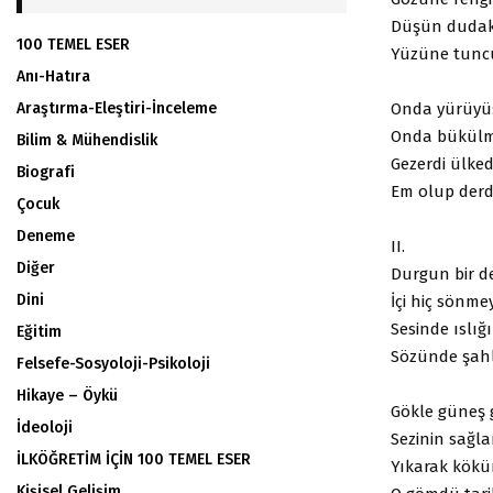
Düşün dudakl
100 TEMEL ESER
Yüzüne tuncu
Anı-Hatıra
Onda yürüyüşü
Araştırma-Eleştiri-İnceleme
Onda bükülmez
Bilim & Mühendislik
Gezerdi ülkede
Biografi
Em olup derdi
Çocuk
Deneme
II.
Diğer
Durgun bir de
Dini
İçi hiç sönme
Sesinde ıslığı
Eğitim
Sözünde şahl
Felsefe-Sosyoloji-Psikoloji
Hikaye – Öykü
Gökle güneş 
İdeoloji
Sezinin sağl
İLKÖĞRETİM İÇİN 100 TEMEL ESER
Yıkarak kökü
Kişisel Gelişim