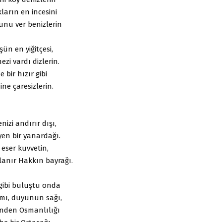
arın en incesini
nu ver benizlerin
n en yiğitçesi,
i vardı dizlerin.
 bir hızır gibi
ne çaresizlerin.
nizi andırır dışı,
yen bir yanardağı.
 eser kuvvetin,
anır Hakkın bayrağı.
gibi buluştu onda
amı, duyunun sağı,
nden Osmanlılığı