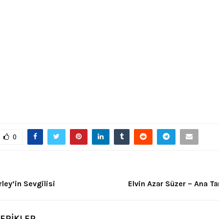
0
ley’in Sevgilisi
Elvin Azar Süzer – Ana T
ÇERİKLER