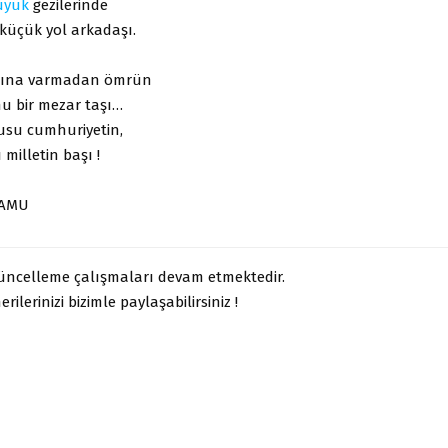
üyük
gezilerinde
küçük yol arkadaşı.
ğına varmadan ömrün
u bir mezar taşı…
su cumhuriyetin,
 milletin başı !
KAMU
güncelleme çalışmaları devam etmektedir.
rilerinizi bizimle paylaşabilirsiniz !