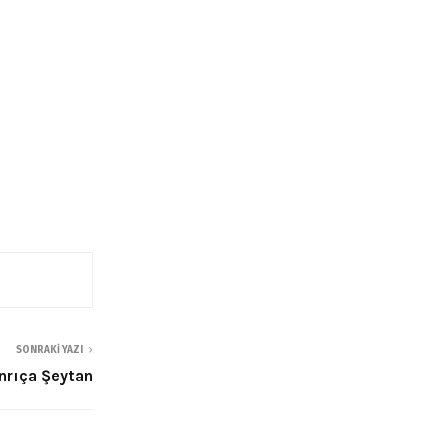
SONRAKI YAZI
anrıça Şeytan