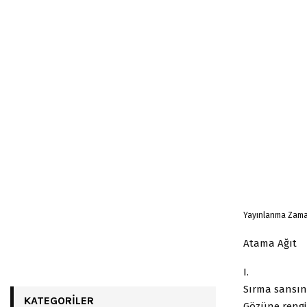
Yayınlanma Zaman
Atama Ağıt
I.
Sırma sansın
KATEGORILER
Gözüne rengin