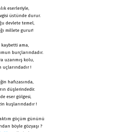
ık eserleriyle,
vgisi üstünde durur.
ğu devlete temel,
ı millete gurur!
ı kaybetti ama,
umun burçlarındadır.
ra uzanmış kolu,
n uçlarındadır !
ğin hafızasında,
rın düşlerindedir.
de eser gölgesi,
in kuşlarındadır !
caktım göçüm gününü
ndan böyle gözyaşı ?