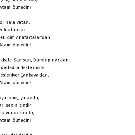
Atam, ölmedin!
yor hala vatan,
r kartalısın.
etirdim Anafartalar’dan
Atam, ölmedin!
akkale, Samsun, Dumlupınar’dan,
 derledim deste deste.
sesleniver Çankaya’dan,
Atam, ölmedin!
ıya inmiş, yalandır,
rı senin içindir.
a vuran kandır,
Atam, ölmedin!