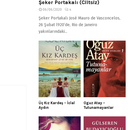
Şeker Portakalı (Ciltsiz)
06/06/2020
4
Şeker Portakalı José Mauro de Vasconcelos,
26 Şubat l920’de, Rio de Janeiro
yakınlarındaki...
Üç Kız Kardeş – İclal
Oguz Atay –
Aydın
Tutunamayanlar