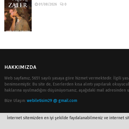
01/08/2026
0
HAKKIMIZDA
Web sayfamız, 5651 sayılı yasaya göre hizmet vermektedir. İlgili ya
benimsemiştir. Bu site de, Eserlerden kısa alıntı yapılarak okuyucu
haklarına uyulmadığını düşünüyorsanız, aşağıdaki mail adresinden ula
Bize Ulaşın:
webiletisim29 @ gmail.com
İnternet sitemizden en iyi şekilde faydalanabilmeniz ve internet sit