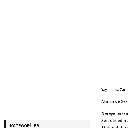
Yayınlanma Zaman
Atatürk’e Ses
Nereye baksa
Sen ölmedin 
KATEGORILER
Bizden daha g