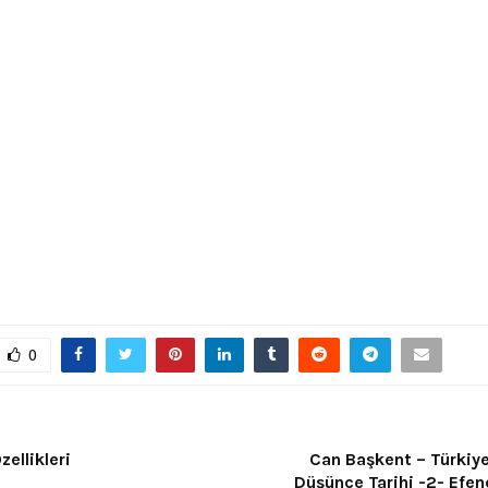
0
zellikleri
Can Başkent – Türkiye
Düşünce Tarihi -2- Efen