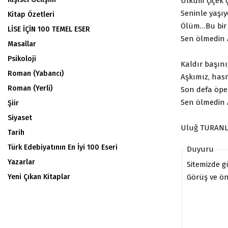
Ülküm çiçek ç
Seninle yaşıy
Kitap Özetleri
Ölüm…Bu bir r
LİSE İÇİN 100 TEMEL ESER
Sen ölmedin 
Masallar
Psikoloji
Kaldır başını
Roman (Yabancı)
Aşkımız, hasr
Roman (Yerli)
Son defa öpel
Sen ölmedin 
Şiir
Siyaset
Uluğ TURAN
Tarih
Türk Edebiyatının En İyi 100 Eseri
Duyuru
Yazarlar
Sitemizde 
Görüş ve öne
Yeni Çıkan Kitaplar