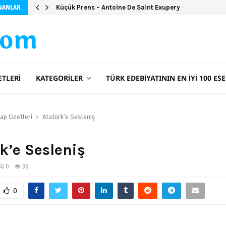
Küçük Prens – Antoine De Saint Exupery
NANLAR
com
ETLERI
KATEGORILER
TÜRK EDEBIYATININ EN İYI 100 ESE
tap Özetleri
Atatürk’e Sesleniş
k’e Sesleniş
0
36
0