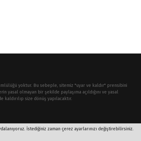
ümlülüğü yoktur. Bu sebeple, sitemiz "uyar ve kaldır" prensibini
rin yasal olmayan bir şekilde paylaşıma açıldığını ve yasal
e kaldırılıp size dönüş yapılacaktır.
alanıyoruz. İstediğiniz zaman çerez ayarlarınızı değiştirebilirsiniz.