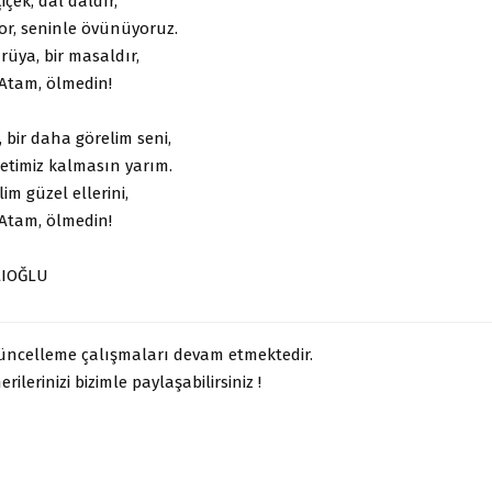
içek, dal daldır,
or, seninle övünüyoruz.
üya, bir masaldır,
Atam, ölmedin!
, bir daha görelim seni,
etimiz kalmasın yarım.
im güzel ellerini,
Atam, ölmedin!
LIOĞLU
güncelleme çalışmaları devam etmektedir.
rilerinizi bizimle paylaşabilirsiniz !