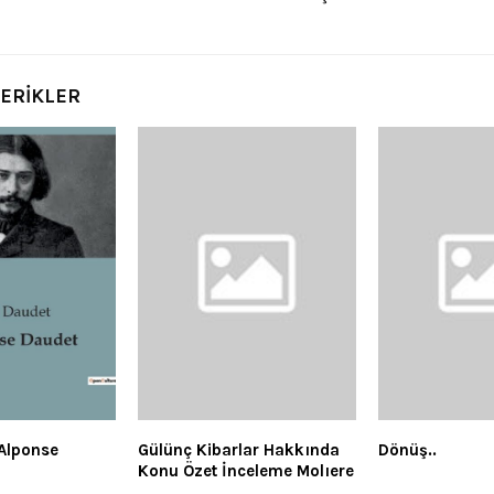
ÇERİKLER
-Alponse
Gülünç Kibarlar Hakkında
Dönüş..
Konu Özet İnceleme Molıere