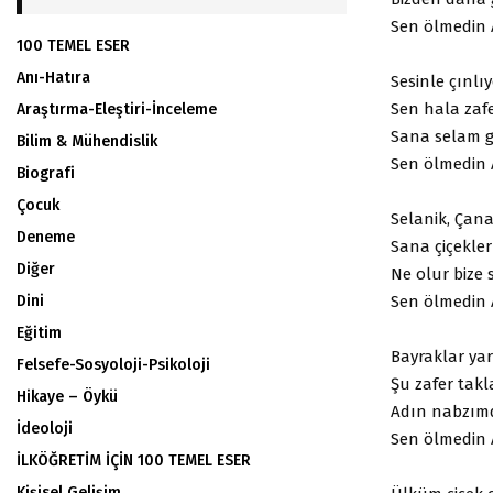
Sen ölmedin 
100 TEMEL ESER
Anı-Hatıra
Sesinle çınlı
Sen hala zafe
Araştırma-Eleştiri-İnceleme
Sana selam g
Bilim & Mühendislik
Sen ölmedin 
Biografi
Çocuk
Selanik, Çan
Deneme
Sana çiçekler
Diğer
Ne olur bize 
Sen ölmedin 
Dini
Eğitim
Bayraklar yar
Felsefe-Sosyoloji-Psikoloji
Şu zafer takla
Hikaye – Öykü
Adın nabzımd
İdeoloji
Sen ölmedin 
İLKÖĞRETİM İÇİN 100 TEMEL ESER
Kişisel Gelişim