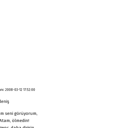
ı: 2008-03-12 17:52:00
leniş
m seni görüyorum,
Atam, ölmedin!
enç, daha dirisin,