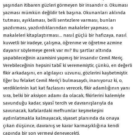
yaşından itibaren güzleri görmeyen bir insandır o. Okuması
yazması mümkün değildir tek başına. Okunanları aklında
tutması, ayıklaması, belli sentezlere varması, bunları
yazdırması, yazdırdıklarından makaleler yapması, o
makaleleri kitaplaştırması… nasıl güçlü bir hafızaya, nasıl
kuvvetli bir iradeye, çalışma, öğrenme ve öğretme azmine
dayanır söylemeye gerek var mı? Bu şartlar altında
yapabileceğinin azamisini yapmış bir insandır Cemil Meriç.
Verebileceğinin hepsini tabiî ki verememiştir, çünkü, en değerli
fikir arkadaşını, en algılayıcı uzvunu, gözlerini kaybetmiştir.
Eğer bu felaket Cemil Meriç’i bulmasaydı, inanıyoruz ki, o,
verdiklerinin kat kat fazlasını verecek, fikir adamlığının yanı
sıra, belki bir aksiyon adamı da olacak, fikirlerini kalemiyle
savunduğu kadar, siyasî tercih ve davranışlarıyla da
savunacak, kafalardaki mefhumlar keşmekeşini
aydınlatmakla kalmayacak, siyaset planında da onaya
çıkan düşünce, davranış ve karar karmaşıklığına kendi
çapında bir son vermeyi deneyecekti.