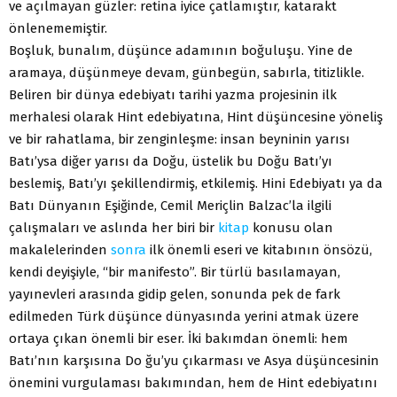
ve açılmayan güzler: retina iyice çatlamıştır, katarakt
önlenememiştir.
Boşluk, bunalım, düşünce adamının boğuluşu. Yine de
aramaya, düşünmeye devam, günbegün, sabırla, titizlikle.
Beliren bir dünya edebiyatı tarihi yazma projesinin ilk
merhalesi olarak Hint edebiyatına, Hint düşüncesine yöneliş
ve bir rahatlama, bir zenginleşme: insan beyninin yarısı
Batı’ysa diğer yarısı da Doğu, üstelik bu Doğu Batı’yı
beslemiş, Batı’yı şekillendirmiş, etkilemiş. Hini Edebiyatı ya da
Batı Dünyanın Eşiğinde, Cemil Meriçlin Balzac’la ilgili
çalışmaları ve aslında her biri bir
kitap
konusu olan
makalelerinden
sonra
ilk önemli eseri ve kitabının önsözü,
kendi deyişiyle, “bir manifesto”. Bir türlü basılamayan,
yayınevleri arasında gidip gelen, sonunda pek de fark
edilmeden Türk düşünce dünyasında yerini atmak üzere
ortaya çıkan önemli bir eser. İki bakımdan önemli: hem
Batı’nın karşısına Do ğu’yu çıkarması ve Asya düşüncesinin
önemini vurgulaması bakımından, hem de Hint edebiyatını