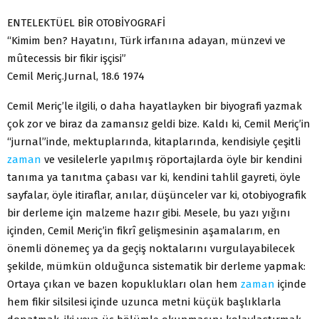
ENTELEKTÜEL BİR OTOBİYOGRAFİ
“Kimim ben? Hayatını, Türk irfanına adayan, münzevi ve
mûtecessis bir fikir işçisi”
Cemil Meriç.Jurnal, 18.6 1974
Cemil Meriç’le ilgili, o daha hayatlayken bir biyografi yazmak
çok zor ve biraz da zamansız geldi bize. Kaldı ki, Cemil Meriç’in
“jurnal”inde, mektuplarında, kitaplarında, kendisiyle çeşitli
zaman
ve vesilelerle yapılmış röportajlarda öyle bir kendini
tanıma ya tanıtma çabası var ki, kendini tahlil gayreti, öyle
sayfalar, öyle itiraflar, anılar, düşünceler var ki, otobiyografik
bir derleme için malzeme hazır gibi. Mesele, bu yazı yığını
içinden, Cemil Meriç’in fikrî gelişmesinin aşamalarım, en
önemli dönemeç ya da geçiş noktalarını vurgulayabilecek
şekilde, mümkün olduğunca sistematik bir derleme yapmak:
Ortaya çıkan ve bazen kopuklukları olan hem
zaman
içinde
hem fikir silsilesi içinde uzunca metni küçük başlıklarla