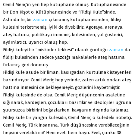
Cemil Meriç’in yeri hep kütüphane olmuş. Kütüphanesinde
bir Don Kişot o. Kütüphanesinde ve “Fildişi Kule”sinde.
Aslında hiçbir
zaman
çıkmamış kütüphanesinden, fildişi
kulesini terketmemiş. İyi ki de diyebiliriz. Agoraya, arenaya,
ateş hatuna, politikaya inmemiş kulesinden; yol gösterici,
aydınlatıcı, uyarıcı olmuş hep.
Fildişi kuleyi bir “miskinler tekkesi” olarak gördüğü
zaman
da
fildişi kulesinden sadece yazdığı makalelerle ateş hattına
fırlamış, geri dönmüş
Fildişi kule asude bir liman, kasırgadan kurtulmak isteyenleri
barındırıyor. Cemil Meriç hep yerinde, zaten artık ondan ateş
hattına inmesini de bekleyemeyiz: gözlerini kaybetmiştir.
Fildişi kulesinde de olsa, Cemil Meriç düşüncenin asaletine
sığınarak, kardeşleri, çocukları bazı fikir ve ideolojiler uğruna
şuursuzca birbirini boğazlarken, kavganın dışında kalamaz.
Fildişi kule bir yangın kulesidir, Cemil Meriç o kuledeki nöbetçi.
Cemil Meriç, Türk insanına, Türk düşüncesine verebileceğinin
hepsini verebildi mi? Hem evet, hem hayır. Evet, çünkü 38