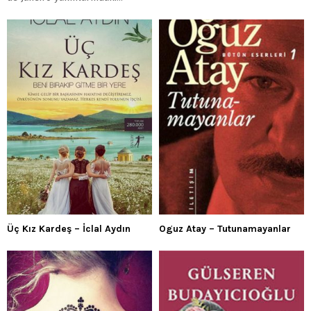
Üç Kız Kardeş – İclal Aydın
Oguz Atay – Tutunamayanlar