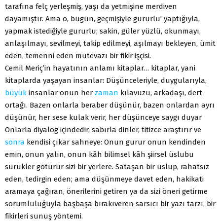
tarafına felç yerleşmiş, yaşı da yetmişine merdiven
dayamıştır. Ama o, bugün, geçmişiyle gururlu’ yaptığıyla,
yapmak istediğiyle gururlu; sakin, güler yüzlü, okunmayı,
anlaşılmayı, sevilmeyi, takip edilmeyi, aşılmayı bekleyen, ümit
eden, temenni eden mütevazı bir fikir işçisi.
Cemil Meriç’in hayatının anlamı kitaplar… kitaplar, yani
kitaplarda yaşayan insanlar: Düşünceleriyle, duygularıyla,
büyük
insanlar onun her
zaman
kılavuzu, arkadaşı, dert
ortağı. Bazen onlarla beraber düşünür, bazen onlardan ayrı
düşünür, her sese kulak verir, her düşünceye saygı duyar
Onlarla diyalog içindedir, sabırla dinler, titizce araştırır ve
sonra
kendisi çıkar sahneye: Onun gurur onun kendinden
emin, onun yalın, onun kâh bilimsel kâh şiirsel üslubu
sürükler götürür sizi bir yerlere. Sataşan bir üslup, rahatsız
eden, tedirgin eden; ama düşünmeye davet eden, hakikati
aramaya çağıran, önerilerini getiren ya da sizi öneri getirme
sorumluluğuyla başbaşa bırakıveren sarsıcı bir yazı tarzı, bir
fikirleri sunuş yöntemi.