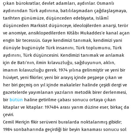
çıkan bürokratlar, devlet adamları, aydınlar. Osmanlı
aydınından Türk aydınına, batılılaşmadan çağdaşlaşmaya,
tarihten günümüze, düşünceden edebiyata, Islâmî
düşünceden Marksist düşünceye, ideolojilerden anarşi, terör
ve anomiye, ansiklopedilerden Kitâbı Mukaddes’e kanal açan
engin bir tecessüs. Gaye kendimizi tanımak, kendimizi yani
dünüyle bugünüyle Türk insanını, Türk toplumunu, Türk
aydınını, Türk düşüncesini. Kendimizi tanımak ve anlamak
için de Batı’nın, ilmin kılavuzluğu, sağduyunun, aklın,
imanın kılavuzluğu gerek. 1974 yılına gelinmiştir ve yeni bir
hüviyet, yeni fikirler, yeni bir arayış içinde peşpeşe çıkan ve
her biri geçmiş on yıl içinde makaleler halinde çeşidi dergi ve
gazetelerde yayımlanan yazıların metodik birer derlenmesi,
bir
bütün
haline getirilme çabası sonucu ortaya çıkan
kitaplar ve kitaplar: 197484 arası yarım düzine eser, birkaç da
çeviri.
Cemil Meriçin fikir serüveni buralarda noktalanmış gibidir;
1984 sonbaharında geçirdiği bir beyin kanaması sonucu sol