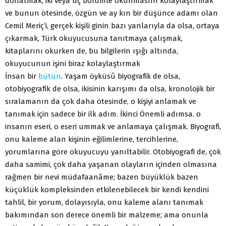
donatmak, iki veya üç bölümle okunmasını kolaylaştırmak
ve bunun ötesinde, özgün ve ay kın bir düşünce adamı olan
Cemil Meriç’i, gerçek kişili ginin bazı yanlarıyla da olsa, ortaya
çıkarmak, Türk okuyucusuna tanıtmaya çalışmak,
kitaplarını okurken de, bu bilgilerin ışığı altında,
okuyucunun işini biraz kolaylaştırmak
İnsan bir
bütün
. Yaşam öyküsû biyografik de olsa,
otobiyografik de olsa, ikisinin karışımı da olsa, kronolojik bir
sıralamanın da çok daha ötesinde, o kişiyi anlamak ve
tanımak için sadece bir ilk adım. İkinci Önemli adımsa. o
insanın eseri, o eseri ummak ve anlamaya çalışmak. Biyografi,
onu kaleme alan kişinin eğilimlerine, tercihlerine,
yorumlarına göre okuyucuyu yanıltabilir. Otobiyografi de, çok
daha samimi, çok daha yaşanan olayların içinden olmasına
rağmen bir nevi müdafaanâme; bazen büyüklük bazen
küçüklük kompleksinden etkilenebilecek bir kendi kendini
tahlil, bir yorum, dolayısıyla, onu kaleme alanı tanımak
bakımından son derece önemli bir malzeme; ama onunla