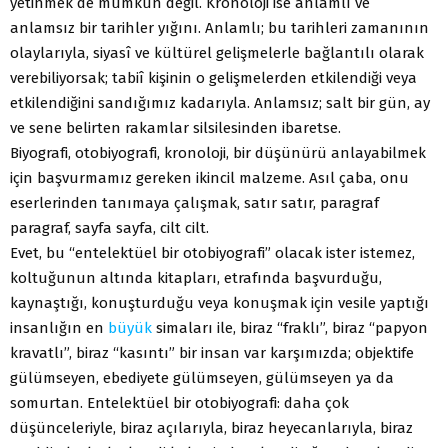
yetinmek de mümkün değil. Kronoloji ise anlamlı ve
anlamsız bir tarihler yığını. Anlamlı; bu tarihleri zamanının
olaylarıyla, siyasî ve kültürel gelişmelerle bağlantılı olarak
verebiliyorsak; tabiî kişinin o gelişmelerden etkilendiği veya
etkilendiğini sandığımız kadarıyla. Anlamsız; salt bir gün, ay
ve sene belirten rakamlar silsilesinden ibaretse.
Biyografi, otobiyografi, kronoloji, bir düşünürü anlayabilmek
için başvurmamız gereken ikincil malzeme. Asıl çaba, onu
eserlerinden tanımaya çalışmak, satır satır, paragraf
paragraf, sayfa sayfa, cilt cilt.
Evet, bu “entelektüel bir otobiyografi” olacak ister istemez,
koltuğunun altında kitapları, etrafında başvurduğu,
kaynaştığı, konuşturduğu veya konuşmak için vesile yaptığı
insanlığın en
büyük
simaları ile, biraz “fraklı”, biraz “papyon
kravatlı”, biraz “kasıntı” bir insan var karşımızda; objektife
gülümseyen, ebediyete gülümseyen, gülümseyen ya da
somurtan. Entelektüel bir otobiyografi: daha çok
düşünceleriyle, biraz açılarıyla, biraz heyecanlarıyla, biraz