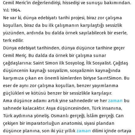
Cemil Meric’in değerlendirişi, hissedişi ve sunuşu bakımından.
Yıl: 1964.
Ne var ki, dünya edebiyatı tarihi projesi, biraz zor çalışma
koşullan, biraz da bu ilk çalışmanın karşılaştığı sessizlik
yüzünden, ardında bu dalda örnek sayılabilecek bir eserle,
terk edilir.
Dünya edebiyat tarihinden, dünya düşünce tarihine geçer
Cemil Meriç. Bu dalda da örnek bir çalışma sunar
çağdaşlarına: Saint Simon ilk Sosyolog, İlk Sosyalist. Çağdaş
düşüncenin kaynağı sosyalizm, sosyalizmin kaynağında
karşımıza çıkan en önemli isimlerden biriyse SaıntSimon. Bu
eser de aynı zor çalışma koşullan, benzer yayımlanma
güçlükleri ve kötüsü benzer bir sessizlikle karşılaşır.
Ama düşünce adamı artık yine sahnededir ve her
zaman
bu
sahnede kalacaktır. Asya düşüncesinden, Türk insanına,
Türk aydınına yöneliş. Osmanlı gerçeği, İslâm gerçeği. Can
çekişen bir imparatorluğun anatomisi, siyasi plandan
düşünce planına, son iki yüz yıllık
zaman
dilimi içinde ortaya