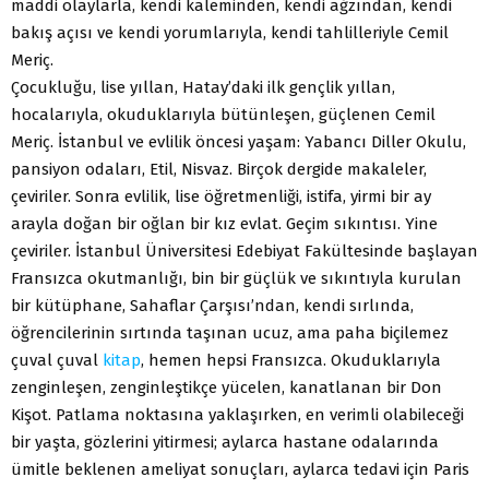
maddi olaylarla, kendi kaleminden, kendi ağzından, kendi
bakış açısı ve kendi yorumlarıyla, kendi tahlilleriyle Cemil
Meriç.
Çocukluğu, lise yıllan, Hatay’daki ilk gençlik yıllan,
hocalarıyla, okuduklarıyla bütünleşen, güçlenen Cemil
Meriç. İstanbul ve evlilik öncesi yaşam: Yabancı Diller Okulu,
pansiyon odaları, Etil, Nisvaz. Birçok dergide makaleler,
çeviriler. Sonra evlilik, lise öğretmenliği, istifa, yirmi bir ay
arayla doğan bir oğlan bir kız evlat. Geçim sıkıntısı. Yine
çeviriler. İstanbul Üniversitesi Edebiyat Fakültesinde başlayan
Fransızca okutmanlığı, bin bir güçlük ve sıkıntıyla kurulan
bir kütüphane, Sahaflar Çarşısı’ndan, kendi sırlında,
öğrencilerinin sırtında taşınan ucuz, ama paha biçilemez
çuval çuval
kitap
, hemen hepsi Fransızca. Okuduklarıyla
zenginleşen, zenginleştikçe yücelen, kanatlanan bir Don
Kişot. Patlama noktasına yaklaşırken, en verimli olabileceği
bir yaşta, gözlerini yitirmesi; aylarca hastane odalarında
ümitle beklenen ameliyat sonuçları, aylarca tedavi için Paris