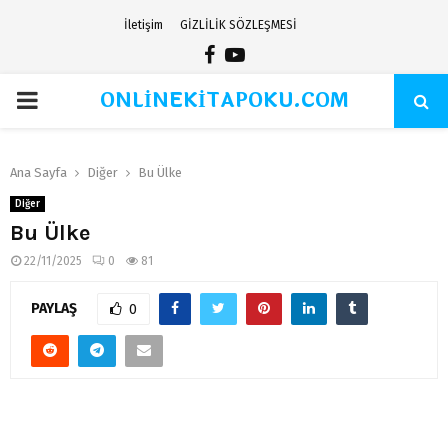
İletişim
GİZLİLİK SÖZLEŞMESİ
Facebook
Youtube
ONLİNEKİTAPOKU.COM
PRIMARY
MENU
Ana Sayfa
Diğer
Bu Ülke
Diğer
Bu Ülke
22/11/2025
0
81
PAYLAŞ
0