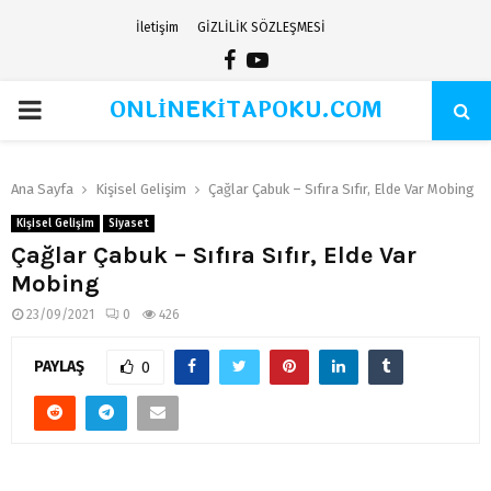
İletişim
GİZLİLİK SÖZLEŞMESİ
Facebook
Youtube
ONLİNEKİTAPOKU.COM
PRIMARY
MENU
Ana Sayfa
Kişisel Gelişim
Çağlar Çabuk – Sıfıra Sıfır, Elde Var Mobing
Kişisel Gelişim
Siyaset
Çağlar Çabuk – Sıfıra Sıfır, Elde Var
Mobing
23/09/2021
0
426
PAYLAŞ
0