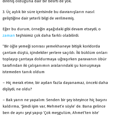
direniş olduğuna dair bir belirti de yok.
3. Üç aylık bir süre içerisinde bu davranışların nasıl
geliştiğine dair yeterli bilgi de verilmemiş.
Eğer bu durum, örneğin aşağıdaki gibi devam etseydi, o
zaman
teşhisimiz çok daha farklı olabilirdi.
“Bir öğle yemeği sonrası yemekhaneye bitişik koridorda
çantam düştü, içindekiler yerlere saçıldı. İki büklüm onları
toplayıp çantaya doldurmaya uğraşırken paravanın öbür
tarafından iki çalışanımın aralarındaki şu konuşmaya
istemeden tanık oldum
– Hiç merak etme, bir aydan fazla dayanamaz, önceki daha
dişliydi, ne oldu?
– Bak yarın ne yapalım: Senden bir şey isteyince hiç başını
kaldırma, ‘Şimdi işim var, Mehmet’e söyle’ de. Bana gelince
ben de aynı şeyi yapıp ‘Çok meşgulüm, Ahmet’ten iste’