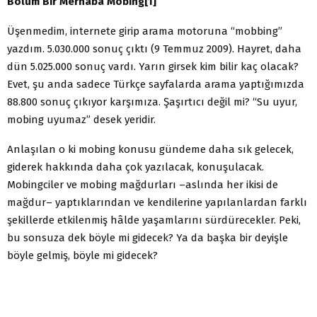
Bölüm Bir Merhaba Mobing[1]
Üşenmedim, internete girip arama motoruna “mobbing”
yazdım. 5.030.000 sonuç çıktı (9 Temmuz 2009). Hayret, daha
dün 5.025.000 sonuç vardı. Yarın girsek kim bilir kaç olacak?
Evet, şu anda sadece Türkçe sayfalarda arama yaptığımızda
88.800 sonuç çıkıyor karşımıza. Şaşırtıcı değil mi? “Su uyur,
mobing uyumaz” desek yeridir.
Anlaşılan o ki mobing konusu gündeme daha sık gelecek,
giderek hakkında daha çok yazılacak, konuşulacak.
Mobingciler ve mobing mağdurları –aslında her ikisi de
mağdur– yaptıklarından ve kendilerine yapılanlardan farklı
şekillerde etkilenmiş hâlde yaşamlarını sürdürecekler. Peki,
bu sonsuza dek böyle mi gidecek? Ya da başka bir deyişle
böyle gelmiş, böyle mi gidecek?