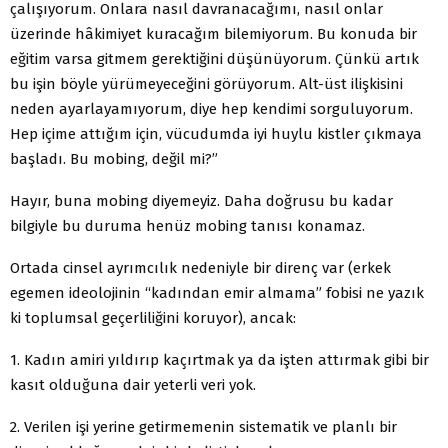
çalışıyorum. Onlara nasıl davranacağımı, nasıl onlar
üzerinde hâkimiyet kuracağım bilemiyorum. Bu konuda bir
eğitim varsa gitmem gerektiğini düşünüyorum. Çünkü artık
bu işin böyle yürümeyeceğini görüyorum. Alt-üst ilişkisini
neden ayarlayamıyorum, diye hep kendimi sorguluyorum.
Hep içime attığım için, vücudumda iyi huylu kistler çıkmaya
başladı. Bu mobing, değil mi?”
Hayır, buna mobing diyemeyiz. Daha doğrusu bu kadar
bilgiyle bu duruma henüz mobing tanısı konamaz.
Ortada cinsel ayrımcılık nedeniyle bir direnç var (erkek
egemen ideolojinin “kadından emir almama” fobisi ne yazık
ki toplumsal geçerliliğini koruyor), ancak:
1. Kadın amiri yıldırıp kaçırtmak ya da işten attırmak gibi bir
kasıt olduğuna dair yeterli veri yok.
2. Verilen işi yerine getirmemenin sistematik ve planlı bir