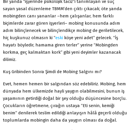
Bir yanda “işyerinde psikolojik taciz”i tanımlayan ve suç
sayan yasal düzenleme TBMM’den çıktı çıkacak; öte yanda
mobingden canı yananlar –hem çalışanlar, hem farklı
biçimlerde zarar gören işyerleri– mobing konusunda adım
adım bilinçlenecek ve bilinçlendikçe mobing de geriletilecek,
hiç kuşkunuz olmasın ki “
eski
köye yeni adet” gelecek. “İş
hayatı böyledir, hamama giren terler” yerine “Mobingden
korkma, geç kalmaktan kork” gibi yeni deyimler kazanacak
dilimiz.
Kuş Gribinden Sonra Şimdi de Mobing Salgını mı?
Evet, hemen hemen bir salgından söz edebiliriz. Mobing, hem
dünyada hem ülkemizde hayli yaygın olabilmesini, bunun iş
yaşamının getirdiği doğal bir şey olduğu düşüncesine borçlu.
Çocukların öğretmene, çırağın ustaya “Eti senin, kemiği
benim” denilerek teslim edildiği anlayışın hâlâ geçerli olduğu
toplumlarda mobingin daha da yaygın olması da doğal.