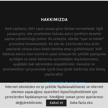
HAKKIMIZDA
Web sayfamız, 5651 sayılı yasaya göre hizmet vermektedir. İlgili
yasaya göre, site yönetiminin hukuka aykırı içerikleri denetim
yapma yükümlülüğü yoktur. Bu sebeple, sitemiz "uyar ve kaldır"
prensibini benimsemiştir. Bu site de, Eserlerden kısa alıntı
yapılarak okuyuculara kitabı tanıtma amacı güdülmüştür. Telif
hakkına mevzu olan eserlerin yasal olmayan bir şekilde paylaşıma
açıldığını ve yasal haklarına uyulmadığını düşünüyorsanız,
aşağıdaki mail adresinden ulaşabilirsiniz. Kanunlar ve
yönetmelikler çerçevesinde içerik kısa içinde kaldırılıp size dönüş
yapılacaktır.
Bize Ulaşın:
webiletisim29 @ gmail.com
İnternet sitemizden en iyi şekilde faydalanabilmeniz ve internet
sitemize yapacağınız ziyaretleri kişiselleştirebilmek için
çerezlerden faydalanıyoruz. İstediğiniz zaman çerez ayarlarınızı
değiştirebilirsiniz.
Kabul et
Daha fazla oku