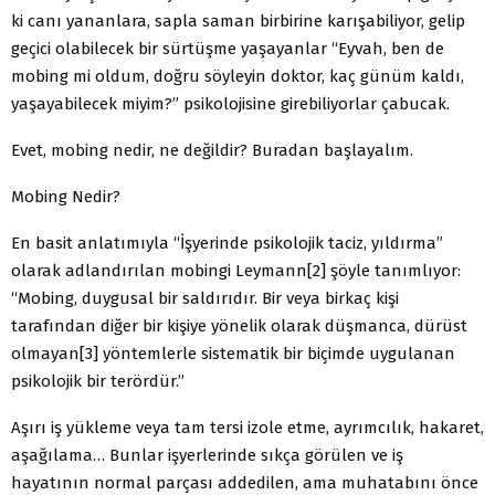
ki canı yananlara, sapla saman birbirine karışabiliyor, gelip
geçici olabilecek bir sürtüşme yaşayanlar “Eyvah, ben de
mobing mi oldum, doğru söyleyin doktor, kaç günüm kaldı,
yaşayabilecek miyim?” psikolojisine girebiliyorlar çabucak.
Evet, mobing nedir, ne değildir? Buradan başlayalım.
Mobing Nedir?
En basit anlatımıyla “İşyerinde psikolojik taciz, yıldırma”
olarak adlandırılan mobingi Leymann[2] şöyle tanımlıyor:
“Mobing, duygusal bir saldırıdır. Bir veya birkaç kişi
tarafından diğer bir kişiye yönelik olarak düşmanca, dürüst
olmayan[3] yöntemlerle sistematik bir biçimde uygulanan
psikolojik bir terördür.”
Aşırı iş yükleme veya tam tersi izole etme, ayrımcılık, hakaret,
aşağılama… Bunlar işyerlerinde sıkça görülen ve iş
hayatının normal parçası addedilen, ama muhatabını önce