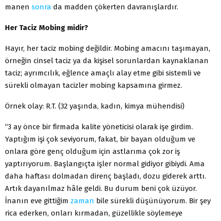
manen
sonra
da madden çökerten davranışlardır.
Her Taciz Mobing midir?
Hayır, her taciz mobing değildir. Mobing amacını taşımayan,
örneğin cinsel taciz ya da kişisel sorunlardan kaynaklanan
taciz; ayrımcılık, eğlence amaçlı alay etme gibi sistemli ve
sürekli olmayan tacizler mobing kapsamına girmez.
Örnek olay: R.T. (32 yaşında, kadın, kimya mühendisi)
“3 ay önce bir firmada kalite yöneticisi olarak işe girdim.
Yaptığım işi çok seviyorum, fakat, bir bayan olduğum ve
onlara göre genç olduğum için astlarıma çok zor iş
yaptırıyorum. Başlangıçta işler normal gidiyor gibiydi. Ama
daha haftası dolmadan direnç başladı, dozu giderek arttı.
Artık dayanılmaz hâle geldi. Bu durum beni çok üzüyor.
İnanın eve gittiğim
zaman
bile sürekli düşünüyorum. Bir şey
rica ederken, onları kırmadan, güzellikle söylemeye