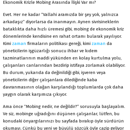
Ekonomik Krizle Mobing Arasında İlişki Var mı?
Evet. Her ne kadar “Vallahi aramızda bir şey yok, yalnızca
arkadaşız” diyorlarsa da inanmayın. Aynen sivrisineklerin
bataklıkta daha hızlı üremesi gibi, mobing de ekonomik kriz
dönemlerinde kendisine en rahat ortamı bularak yayılıyor.
Kimi
zaman
firmaların politikası gereği, kimi
zaman
da
yöneticilerin işgüzarlığı sonucu ihbar ve kıdem
tazminatlarının maddi yükünden en kolay kurtulma yolu,
çalışanları canlarından bezdirip istifaya zorlamak olabiliyor.
Bu durum, yukarıda da değinildiği gibi, işveren veya
yöneticilerin diğer çalışanlara dilediğinde kaba
davranmasının olağan karşılandığı toplumlarda çok daha
yaygın olarak karşımıza çıkıyor.
Ama önce “Mobing nedir, ne değildir?” sorusuyla başlayalım.
Ve siz, mobinge uğradığını düşünen çalışanlar, lütfen, bu
konudaki önyargılarınızı bu sayfada bırakıp öyle sürdürün
okumayı. Çünkü bu yeni ve büyülü sözcük öyle cazip geliyor