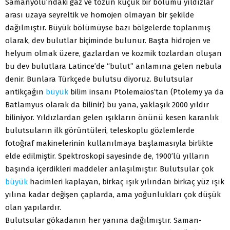
Samanyolu’ndaki gaz ve tozun küçük bir bölümü yıldızlar
arası uzaya seyreltik ve homojen olmayan bir şekilde
dağılmıştır. Büyük bölümüyse bazı bölgelerde toplanmış
olarak, dev bulutlar biçiminde bulunur. Başta hidrojen ve
helyum olmak üzere, gazlardan ve kozmik tozlardan oluşan
bu dev bulutlara Latince’de “bulut” anlamına gelen nebula
denir. Bunlara Türkçede bulutsu diyoruz. Bulutsular
antikçağın
büyük
bilim insanı Ptolemaios’tan (Ptolemy ya da
Batlamyus olarak da bilinir) bu yana, yaklaşık 2000 yıldır
biliniyor. Yıldızlardan gelen ışıkların önünü kesen karanlık
bulutsuların ilk görüntüleri, teleskoplu gözlemlerde
fotoğraf makinelerinin kullanılmaya başlamasıyla birlikte
elde edilmiştir. Spektroskopi sayesinde de, 1900’lü yılların
başında içerdikleri maddeler anlaşılmıştır. Bulutsular çok
büyük
hacimleri kaplayan, birkaç ışık yılından birkaç yüz ışık
yılına kadar değişen çaplarda, ama yoğunlukları çok düşük
olan yapılardır.
Bulutsular gökadanın her yanına dağılmıştır. Saman-