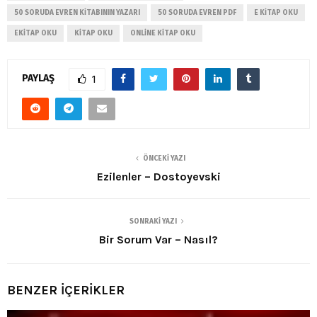
50 SORUDA EVREN KITABININ YAZARI
50 SORUDA EVREN PDF
E KITAP OKU
EKITAP OKU
KITAP OKU
ONLINE KITAP OKU
PAYLAŞ
1
ÖNCEKI YAZI
Ezilenler – Dostoyevski
SONRAKI YAZI
Bir Sorum Var – Nasıl?
BENZER İÇERİKLER