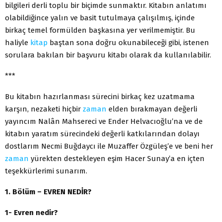
bilgileri derli toplu bir biçimde sunmaktır. Kitabın anlatımı
olabildiğince yalın ve basit tutulmaya çalışılmış, içinde
birkaç temel formülden başkasına yer verilmemiştir. Bu
haliyle
kitap
baştan sona doğru okunabileceği gibi, istenen
sorulara bakılan bir başvuru kitabı olarak da kullanılabilir.
***
Bu kitabın hazırlanması sürecini birkaç kez uzatmama
karşın, nezaketi hiçbir
zaman
elden bırakmayan değerli
yayıncım Nalân Mahsereci ve Ender Helvacıoğlu’na ve de
kitabın yaratım sürecindeki değerli katkılarından dolayı
dostlarım Necmi Buğdaycı ile Muzaffer Özgüleş’e ve beni her
zaman
yürekten destekleyen eşim Hacer Sunay’a en içten
teşekkürlerimi sunarım.
1. Bölüm – EVREN NEDİR?
1- Evren nedir?