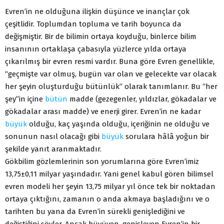
Evren’in ne olduğuna ilişkin düşünce ve inançlar çok
çeşitlidir. Toplumdan topluma ve tarih boyunca da
değişmiştir. Bir de bilimin ortaya koyduğu, binlerce bilim
insanının ortaklaşa çabasıyla yüzlerce yılda ortaya
çıkarılmış bir evren resmi vardır. Buna göre Evren genellikle,
“geçmişte var olmuş, bugün var olan ve gelecekte var olacak
her şeyin oluşturduğu bütünlük” olarak tanımlanır. Bu “her
şey”in içine
bütün
madde (gezegenler, yıldızlar, gökadalar ve
gökadalar arası madde) ve enerji girer. Evren’in ne kadar
büyük
olduğu, kaç yaşında olduğu, içeriğinin ne olduğu ve
sonunun nasıl olacağı gibi
büyük
sorulara hâlâ yoğun bir
şekilde yanıt aranmaktadır.
Gökbilim gözlemlerinin son yorumlarına göre Evren’imiz
13,75±0,11 milyar yaşındadır. Yani genel kabul gören bilimsel
evren modeli her şeyin 13,75 milyar yıl önce tek bir noktadan
ortaya çıktığını, zamanın o anda akmaya başladığını ve o
tarihten bu yana da Evren’in sürekli genişlediğini ve
değiştiğini söyler. Ancak büyüyen, genişleyen Evren’in bir