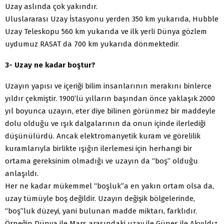
Uzay aslında çok yakındır.
Uluslararası Uzay İstasyonu yerden 350 km yukarıda, Hubble
Uzay Teleskopu 560 km yukarıda ve ilk yerli Dünya gözlem
uydumuz RASAT da 700 km yukarıda dönmektedir.
3- Uzay ne kadar boştur?
Uzayın yapısı ve içeriği bilim insanlarının merakını binlerce
yıldır çekmiştir. 1900’lü yılların başından önce yaklaşık 2000
yıl boyunca uzayın, eter diye bilinen görünmez bir maddeyle
dolu olduğu ve ışık dalgalarının da onun içinde ilerlediği
düşünülürdü. Ancak elektromanyetik kuram ve görelilik
kuramlarıyla birlikte ışığın ilerlemesi için herhangi bir
ortama gereksinim olmadığı ve uzayın da “boş” olduğu
anlaşıldı.
Her ne kadar mükemmel “boşluk”a en yakın ortam olsa da,
uzay tümüyle boş değildir. Uzayın değişik bölgelerinde,
“boş”luk düzeyi, yani bulunan madde miktarı, farklıdır.
Örneğin Dünya ile Mars arasındaki uzay ile Güneş ile Akyıldız