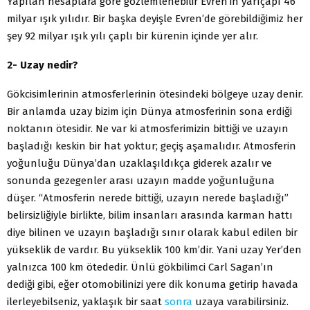
Yapılan hesaplara göre gözlemlenebilir Evren’in yarıçapı 46
milyar ışık yılıdır. Bir başka deyişle Evren’de görebildiğimiz her
şey 92 milyar ışık yılı çaplı bir kürenin içinde yer alır.
2- Uzay nedir?
Gökcisimlerinin atmosferlerinin ötesindeki bölgeye uzay denir.
Bir anlamda uzay bizim için Dünya atmosferinin sona erdiği
noktanın ötesidir. Ne var ki atmosferimizin bittiği ve uzayın
başladığı keskin bir hat yoktur; geçiş aşamalıdır. Atmosferin
yoğunluğu Dünya’dan uzaklaşıldıkça giderek azalır ve
sonunda gezegenler arası uzayın madde yoğunluğuna
düşer. “Atmosferin nerede bittiği, uzayın nerede başladığı”
belirsizliğiyle birlikte, bilim insanları arasında karman hattı
diye bilinen ve uzayın başladığı sınır olarak kabul edilen bir
yükseklik de vardır. Bu yükseklik 100 km’dir. Yani uzay Yer’den
yalnızca 100 km ötededir. Ünlü gökbilimci Carl Sagan’ın
dediği gibi, eğer otomobilinizi yere dik konuma getirip havada
ilerleyebilseniz, yaklaşık bir saat
sonra
uzaya varabilirsiniz.