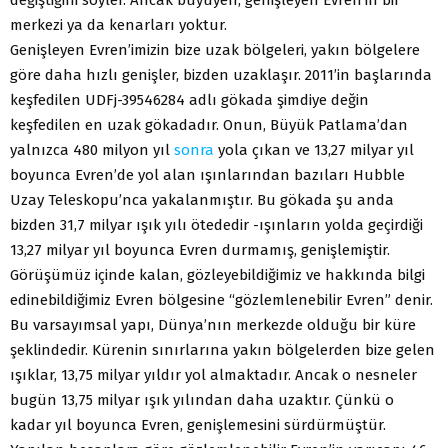
merkezi ya da kenarları yoktur.
Genişleyen Evren’imizin bize uzak bölgeleri, yakın bölgelere
göre daha hızlı genişler, bizden uzaklaşır. 2011’in başlarında
keşfedilen UDFj-39546284 adlı gökada şimdiye değin
keşfedilen en uzak gökadadır. Onun, Büyük Patlama’dan
yalnızca 480 milyon yıl
sonra
yola çıkan ve 13,27 milyar yıl
boyunca Evren’de yol alan ışınlarından bazıları Hubble
Uzay Teleskopu’nca yakalanmıştır. Bu gökada şu anda
bizden 31,7 milyar ışık yılı ötededir -ışınların yolda geçirdiği
13,27 milyar yıl boyunca Evren durmamış, genişlemiştir.
Görüşümüz içinde kalan, gözleyebildiğimiz ve hakkında bilgi
edinebildiğimiz Evren bölgesine “gözlemlenebilir Evren” denir.
Bu varsayımsal yapı, Dünya’nın merkezde olduğu bir küre
şeklindedir. Kürenin sınırlarına yakın bölgelerden bize gelen
ışıklar, 13,75 milyar yıldır yol almaktadır. Ancak o nesneler
bugün 13,75 milyar ışık yılından daha uzaktır. Çünkü o
kadar yıl boyunca Evren, genişlemesini sürdürmüştür.