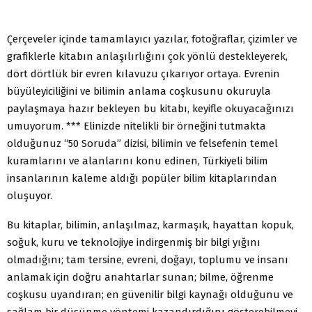
Çerçeveler içinde tamamlayıcı yazılar, fotoğraflar, çizimler ve
grafiklerle kitabın anlaşılırlığını çok yönlü destekleyerek,
dört dörtlük bir evren kılavuzu çıkarıyor ortaya. Evrenin
büyüleyiciliğini ve bilimin anlama coşkusunu okuruyla
paylaşmaya hazır bekleyen bu kitabı, keyifle okuyacağınızı
umuyorum. *** Elinizde nitelikli bir örneğini tutmakta
olduğunuz “50 Soruda” dizisi, bilimin ve felsefenin temel
kuramlarını ve alanlarını konu edinen, Türkiyeli bilim
insanlarının kaleme aldığı popüler bilim kitaplarından
oluşuyor.
Bu kitaplar, bilimin, anlaşılmaz, karmaşık, hayattan kopuk,
soğuk, kuru ve teknolojiye indirgenmiş bir bilgi yığını
olmadığını; tam tersine, evreni, doğayı, toplumu ve insanı
anlamak için doğru anahtarlar sunan; bilme, öğrenme
coşkusu uyandıran; en güvenilir bilgi kaynağı olduğunu ve
sağlam bir düşünme yöntemi kazandırdığını gösterebilmeyi