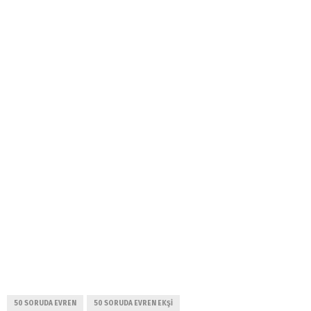
50 SORUDA EVREN
50 SORUDA EVREN EKŞI