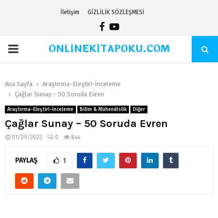
İletişim
GİZLİLİK SÖZLEŞMESİ
Facebook
Youtube
ONLİNEKİTAPOKU.COM
PRIMARY
MENU
Ana Sayfa
Araştırma-Eleştiri-İnceleme
Çağlar Sunay – 50 Soruda Evren
Araştırma-Eleştiri-İnceleme
Bilim & Mühendislik
Diğer
Çağlar Sunay – 50 Soruda Evren
01/09/2022
0
844
PAYLAŞ
1