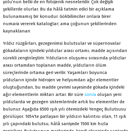
yolu’nun belki de en fotojenik nesneleridir. Çok değişik
şekillerde olurlar. Bu da hâlâ tatmin edici bir açıklama
bulunamamış bir konudur. Gökbilimciler onlara birer
numara vererek kataloglar; ama çoğunun şekillerinden
kaynaklanan
Yıldız rüzgârları, gezegenimsi bulutsular ve süpernovalar
gökadaların içindeki yıldızlar arası ortamı, madde açısından
sürekli zenginleştirir. Yıldızların oluşumu sırasında yıldızlar
arası ortamdan toplanan madde, yıldızların ölüm
süreçlerinde ortama geri verilir. Yaşamları boyunca
yıldızların içinde hidrojen ve helyumdan ağır elementler
oluştuğundan, bu madde çevrimi sayesinde gökada içindeki
ağır elementlerin miktarı artar. Bir süre
sonra
oluşan yeni
yıldızlarda ve gezegen sistemlerinde artık bu elementler de
bulunur. Aşağıda 6500 ışık yılı ötemizdeki Yengeç Bulutsusu
görülüyor. 1054’te patlayan bir yıldızın kalıntısı olan, 11 ışık
yılı çapındaki bulutsu, hâlâ saniyede 1500 km hızla
genişliyor. Bulutsunun merkezinde, kendi ekseninde saniyede