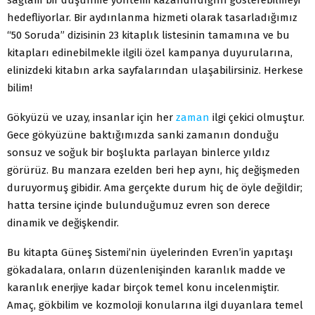
hedefliyorlar. Bir aydınlanma hizmeti olarak tasarladığımız
“50 Soruda” dizisinin 23 kitaplık listesinin tamamına ve bu
kitapları edinebilmekle ilgili özel kampanya duyurularına,
elinizdeki kitabın arka sayfalarından ulaşabilirsiniz. Herkese
bilim!
Gökyüzü ve uzay, insanlar için her
zaman
ilgi çekici olmuştur.
Gece gökyüzüne baktığımızda sanki zamanın donduğu
sonsuz ve soğuk bir boşlukta parlayan binlerce yıldız
görürüz. Bu manzara ezelden beri hep aynı, hiç değişmeden
duruyormuş gibidir. Ama gerçekte durum hiç de öyle değildir;
hatta tersine içinde bulunduğumuz evren son derece
dinamik ve değişkendir.
Bu kitapta Güneş Sistemi’nin üyelerinden Evren’in yapıtaşı
gökadalara, onların düzenlenişinden karanlık madde ve
karanlık enerjiye kadar birçok temel konu incelenmiştir.
Amaç, gökbilim ve kozmoloji konularına ilgi duyanlara temel