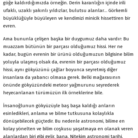
göğe kaldırdığımızda örneğin. Derin karanlığın içinde irili
ufaklı, uzaklı yakınlı yıldızlar, bulutsu alanlar… Görkemli
büyüklüğüyle büyüleyen ve kendimizi minicik hissettiren bir
evren.
Ama bununla çelişen başka bir duygumuz daha vardır: Bu
muazzam bütünün bir parçası olduğumuz hissi. Her ne
kadar, bugün evrenin bir ürünü olduğumuzun bilgisine bilim
yoluyla ulaşmış olsak da, evrenin bir parçası olduğumuz
hissi, aynı gökyüzünü çağlar boyunca seyretmiş diğer
insanlara da yabancı olmasa gerek. Belki mağarasının
önünde gökyüzündeki meteor yağmurunu seyrederek
heyecanlanan türümüzün ilk örneklerine bile.
İnsanoğlunun gökyüzüyle baş başa kaldığı anların
esinledikleri, anlama ve bilme tutkusuna kolaylıkla
dönüşebilecek güçtedir. Bu nedenle astronomi, bilime en
kolay yönelten ve bilim coşkusu yaşatmaya en olanak veren
alanlardan biri gibi gelir, bana. Nitekim astronomi tarihi,