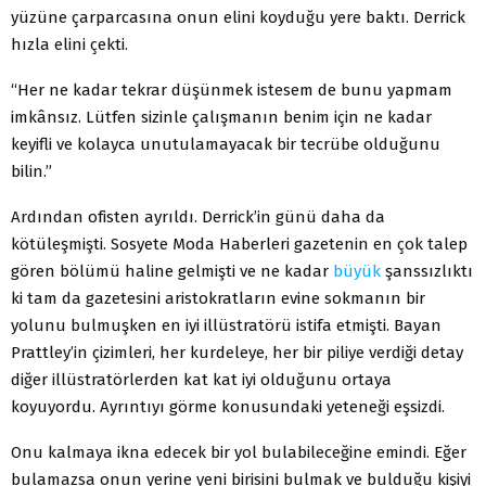
yüzüne çarparcasına onun elini koyduğu yere baktı. Derrick
hızla elini çekti.
“Her ne kadar tekrar düşünmek istesem de bunu yapmam
imkânsız. Lütfen sizinle çalışmanın benim için ne kadar
keyifli ve kolayca unutulamayacak bir tecrübe olduğunu
bilin.”
Ardından ofisten ayrıldı. Derrick’in günü daha da
kötüleşmişti. Sosyete Moda Haberleri gazetenin en çok talep
gören bölümü haline gelmişti ve ne kadar
büyük
şanssızlıktı
ki tam da gazetesini aristokratların evine sokmanın bir
yolunu bulmuşken en iyi illüstratörü istifa etmişti. Bayan
Prattley’in çizimleri, her kurdeleye, her bir piliye verdiği detay
diğer illüstratörlerden kat kat iyi olduğunu ortaya
koyuyordu. Ayrıntıyı görme konusundaki yeteneği eşsizdi.
Onu kalmaya ikna edecek bir yol bulabileceğine emindi. Eğer
bulamazsa onun yerine yeni birisini bulmak ve bulduğu kişiyi