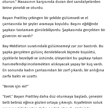
oturun.” Masasının karşısında duran deri sandalyelerden
birine yöneldi ve oturdu.
Bayan Prattley çekingen bir şekilde gülümsedi ve el
çantasında bir şeyler aramaya koyuldu. Başını eğdiğinde
şapkası tastamam görülebiliyordu. Şapkasında gerçekten bir
güvercin mi vardı?
Bay Middleton suratındaki gülümsemeyi zar zor bastırdı. Bu
şapka gerçekten gülünç denilebilecek biçimde büyüktü,
çiçeklerle bezeliydi ve üstünde, izleyenleri bu şapkayı takan
hanımefendiyi incelemekten alıkoyacak yapay bir kuş vardı.
En sonunda kadın çantasından bir zarf çıkardı, bir anlığına
zarfa baktı ve uzattı.
“Benim için mi?”
“Evet.” Bayan Prattley daha düz oturmaya başladı, çenesini
belli belirsiz eğince gözleri ortaya çıkmıştı. Kıyafetinin soluk