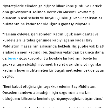
Ziyaretçilerle elinden geldiğince kibar konuşurdu ve Derrick
ona güveniyordu. Aslında Derrick’in Mason’ı kovmamış
olmasının asıl sebebi de buydu. Çünkü güvenilir çalışanlar
bulmanın ne kadar zor olduğunu gayet iyi biliyordu.
“Tamam öyleyse, içeri gönder.” Kadın uçuk mavi dantel ve
kurdeleleri ile telaş içerisinde kapıyı açana kadar Bay
Middleton masasının arkasında bekledi. Hiç şüphe yok ki atlı
arabadan inen kadındı bu. Şapkası yakından bakınca daha
da
büyük
gözüküyordu. Bu boydaki bir kadının böyle bir
şapkayı taşıyabildiğini görmek hayret uyandırıcıydı, çünkü
kadının boyu muhtemelen bir buçuk metreden pek de uzun
değildi.
“Beni kabul ettiğiniz için teşekkür ederim Bay Middleton.
Önceden randevu almadığım için üzgünüm ama kim
olduğumu bilirseniz benimle görüşmeyeceğinizi düşündüm.”