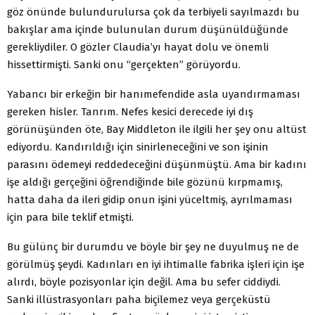
göz önünde bulundurulursa çok da terbiyeli sayılmazdı bu
bakışlar ama içinde bulunulan durum düşünüldüğünde
gerekliydiler. O gözler Claudia’yı hayat dolu ve önemli
hissettirmişti. Sanki onu “gerçekten” görüyordu.
Yabancı bir erkeğin bir hanımefendide asla uyandırmaması
gereken hisler. Tanrım. Nefes kesici derecede iyi dış
görünüşünden öte, Bay Middleton ile ilgili her şey onu altüst
ediyordu. Kandırıldığı için sinirleneceğini ve son işinin
parasını ödemeyi reddedeceğini düşünmüştü. Ama bir kadını
işe aldığı gerçeğini öğrendiğinde bile gözünü kırpmamış,
hatta daha da ileri gidip onun işini yüceltmiş, ayrılmaması
için para bile teklif etmişti.
Bu gülünç bir durumdu ve böyle bir şey ne duyulmuş ne de
görülmüş şeydi. Kadınları en iyi ihtimalle fabrika işleri için işe
alırdı, böyle pozisyonlar için değil. Ama bu sefer ciddiydi.
Sanki illüstrasyonları paha biçilemez veya gerçeküstü