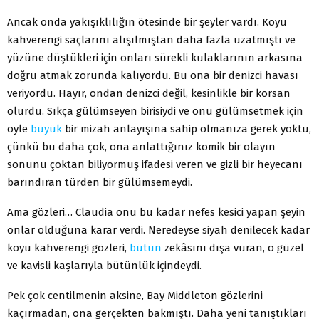
Ancak onda yakışıklılığın ötesinde bir şeyler vardı. Koyu
kahverengi saçlarını alışılmıştan daha fazla uzatmıştı ve
yüzüne düştükleri için onları sürekli kulaklarının arkasına
doğru atmak zorunda kalıyordu. Bu ona bir denizci havası
veriyordu. Hayır, ondan denizci değil, kesinlikle bir korsan
olurdu. Sıkça gülümseyen birisiydi ve onu gülümsetmek için
öyle
büyük
bir mizah anlayışına sahip olmanıza gerek yoktu,
çünkü bu daha çok, ona anlattığınız komik bir olayın
sonunu çoktan biliyormuş ifadesi veren ve gizli bir heyecanı
barındıran türden bir gülümsemeydi.
Ama gözleri… Claudia onu bu kadar nefes kesici yapan şeyin
onlar olduğuna karar verdi. Neredeyse siyah denilecek kadar
koyu kahverengi gözleri,
bütün
zekâsını dışa vuran, o güzel
ve kavisli kaşlarıyla bütünlük içindeydi.
Pek çok centilmenin aksine, Bay Middleton gözlerini
kaçırmadan, ona gerçekten bakmıştı. Daha yeni tanıştıkları