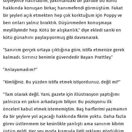
söyleyince hatırladım, yakınlardaki bir partide bu konu
hakkında konuşan birkaç hanımefendi görmüştüm. Fakat
bir şeyleri açık etmekten hep çok korktuğum için Poppy ve
ben onları yalnız bıraktık. Düşünmeden konuşmaya
meyilliyimdir hep. Kötü bir alışkanlık,” diye ekledi sanki en
kötü günahını paylaşıyormuş gibi davranarak.
“Sanırım gerçek ortaya çıktığına göre, istifa etmenize gerek
kalmadı. Sırrınız benimle güvendedir Bayan Prattley.”
“Anlayamadım?”
“Kimliğiniz. Bu yüzden istifa etmek istiyordunuz, değil mi?”
“Tam olarak değil. Yani, gazete için illüstrasyon yaptığımı
yalnızca en yakın arkadaşım biliyor. Bu pozisyonu ilk
önceleri kabul etmek istememiştim. Baş harflerimi yazmamın
da bir şeylere yol açacağı hakkında fikrim yoktu. Daha fazla
görev üstlenmem ise kesinlikle yanlıştı ama sanırım kibrim
üstün geldi. Her şey moda kısmıyla ilgili reklamı gördüğüm