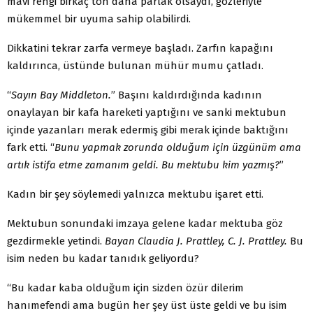
mavi rengi birkaç ton daha parlak olsaydı, gözleriyle
mükemmel bir uyuma sahip olabilirdi.
Dikkatini tekrar zarfa vermeye başladı. Zarfın kapağını
kaldırınca, üstünde bulunan mühür mumu çatladı.
“
Sayın Bay Middleton.
” Başını kaldırdığında kadının
onaylayan bir kafa hareketi yaptığını ve sanki mektubun
içinde yazanları merak edermiş gibi merak içinde baktığını
fark etti. “
Bunu yapmak zorunda olduğum için üzgünüm ama
artık istifa etme zamanım geldi. Bu mektubu kim yazmış?
”
Kadın bir şey söylemedi yalnızca mektubu işaret etti.
Mektubun sonundaki imzaya gelene kadar mektuba göz
gezdirmekle yetindi.
Bayan Claudia J. Prattley, C. J. Prattley.
Bu
isim neden bu kadar tanıdık geliyordu?
“Bu kadar kaba olduğum için sizden özür dilerim
hanımefendi ama bugün her şey üst üste geldi ve bu isim