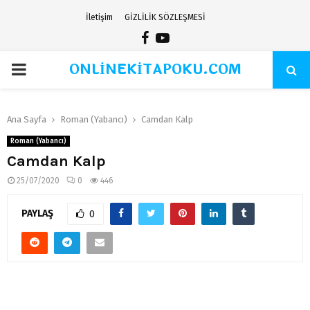
İletişim
GİZLİLİK SÖZLEŞMESİ
Facebook
Youtube
ONLİNEKİTAPOKU.COM
PRIMARY
MENU
Ana Sayfa
Roman (Yabancı)
Camdan Kalp
Roman (Yabancı)
Camdan Kalp
25/07/2020
0
446
PAYLAŞ
0