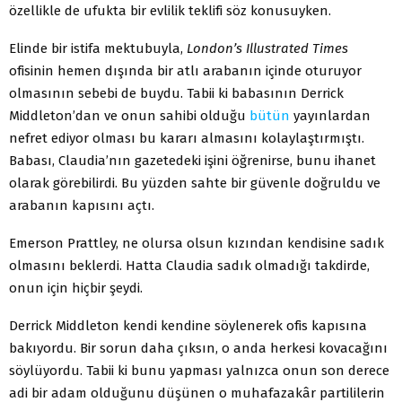
özellikle de ufukta bir evlilik teklifi söz konusuyken.
Elinde bir istifa mektubuyla,
London’s Illustrated Times
ofisinin hemen dışında bir atlı arabanın içinde oturuyor
olmasının sebebi de buydu. Tabii ki babasının Derrick
Middleton’dan ve onun sahibi olduğu
bütün
yayınlardan
nefret ediyor olması bu kararı almasını kolaylaştırmıştı.
Babası, Claudia’nın gazetedeki işini öğrenirse, bunu ihanet
olarak görebilirdi. Bu yüzden sahte bir güvenle doğruldu ve
arabanın kapısını açtı.
Emerson Prattley, ne olursa olsun kızından kendisine sadık
olmasını beklerdi. Hatta Claudia sadık olmadığı takdirde,
onun için hiçbir şeydi.
Derrick Middleton kendi kendine söylenerek ofis kapısına
bakıyordu. Bir sorun daha çıksın, o anda herkesi kovacağını
söylüyordu. Tabii ki bunu yapması yalnızca onun son derece
adi bir adam olduğunu düşünen o muhafazakâr partililerin