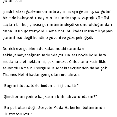
gülümsedi.
Şimdi halası gözlerini onunla aynı hizaya getirmiş, sorgular
biçimde bakıyordu. Başının üstünde topuz yaptığı gümüşi
saçları bir kuş yuvası görünümündeydi ve onu olduğundan
daha uzun gösteriyordu. Ama onu bu kadar ihtişamlı yapan,
görüntüsü değil kendine güveni ve gözüpekliğiydi.
Derrick eve gelirken de kafasındaki sorunları
saklayamayacağının farkındaydı. Halası böyle konulara
müdahale etmekten hiç çekinmezdi. Chloe onu kesinlikle
seviyordu ama bu sorgunun sebebi sevgisinden daha çok,
Thames Nehri kadar geniş olan merakıydı.
“Bugün illüstratörlerimden biri işi bıraktı.”
“Şimdi onun yerine başkasını bulmak zorundasın?”
“Bu pek olası değil. Sosyete Moda Haberleri bölümünün
illüstratörüydü.”