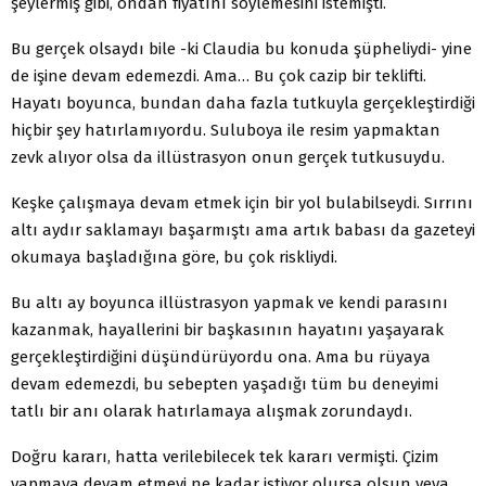
şeylermiş gibi, ondan fiyatını söylemesini istemişti.
Bu gerçek olsaydı bile -ki Claudia bu konuda şüpheliydi- yine
de işine devam edemezdi. Ama… Bu çok cazip bir teklifti.
Hayatı boyunca, bundan daha fazla tutkuyla gerçekleştirdiği
hiçbir şey hatırlamıyordu. Suluboya ile resim yapmaktan
zevk alıyor olsa da illüstrasyon onun gerçek tutkusuydu.
Keşke çalışmaya devam etmek için bir yol bulabilseydi. Sırrını
altı aydır saklamayı başarmıştı ama artık babası da gazeteyi
okumaya başladığına göre, bu çok riskliydi.
Bu altı ay boyunca illüstrasyon yapmak ve kendi parasını
kazanmak, hayallerini bir başkasının hayatını yaşayarak
gerçekleştirdiğini düşündürüyordu ona. Ama bu rüyaya
devam edemezdi, bu sebepten yaşadığı tüm bu deneyimi
tatlı bir anı olarak hatırlamaya alışmak zorundaydı.
Doğru kararı, hatta verilebilecek tek kararı vermişti. Çizim
yapmaya devam etmeyi ne kadar istiyor olursa olsun veya