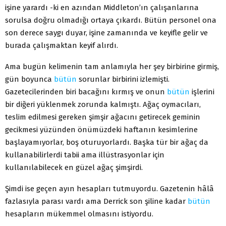
işine yarardı -ki en azından Middleton’ın çalışanlarına
sorulsa doğru olmadığı ortaya çıkardı. Bütün personel ona
son derece saygı duyar, işine zamanında ve keyifle gelir ve
burada çalışmaktan keyif alırdı.
Ama bugün kelimenin tam anlamıyla her şey birbirine girmiş,
gün boyunca
bütün
sorunlar birbirini izlemişti.
Gazetecilerinden biri bacağını kırmış ve onun
bütün
işlerini
bir diğeri yüklenmek zorunda kalmıştı. Ağaç oymacıları,
teslim edilmesi gereken şimşir ağacını getirecek geminin
gecikmesi yüzünden önümüzdeki haftanın kesimlerine
başlayamıyorlar, boş oturuyorlardı. Başka tür bir ağaç da
kullanabilirlerdi tabii ama illüstrasyonlar için
kullanılabilecek en güzel ağaç şimşirdi.
Şimdi ise geçen ayın hesapları tutmuyordu. Gazetenin hâlâ
fazlasıyla parası vardı ama Derrick son şiline kadar
bütün
hesapların mükemmel olmasını istiyordu.