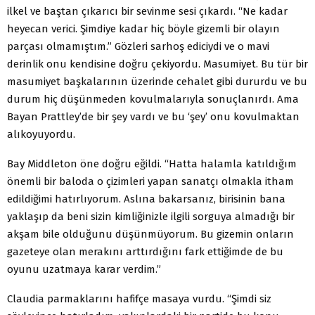
ilkel ve baştan çıkarıcı bir sevinme sesi çıkardı. “Ne kadar
heyecan verici. Şimdiye kadar hiç böyle gizemli bir olayın
parçası olmamıştım.” Gözleri sarhoş ediciydi ve o mavi
derinlik onu kendisine doğru çekiyordu. Masumiyet. Bu tür bir
masumiyet başkalarının üzerinde cehalet gibi dururdu ve bu
durum hiç düşünmeden kovulmalarıyla sonuçlanırdı. Ama
Bayan Prattley’de bir şey vardı ve bu ‘şey’ onu kovulmaktan
alıkoyuyordu.
Bay Middleton öne doğru eğildi. “Hatta halamla katıldığım
önemli bir baloda o çizimleri yapan sanatçı olmakla itham
edildiğimi hatırlıyorum. Aslına bakarsanız, birisinin bana
yaklaşıp da beni sizin kimliğinizle ilgili sorguya almadığı bir
akşam bile olduğunu düşünmüyorum. Bu gizemin onların
gazeteye olan merakını arttırdığını fark ettiğimde de bu
oyunu uzatmaya karar verdim.”
Claudia parmaklarını hafifçe masaya vurdu. “Şimdi siz