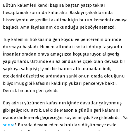
Bütün kalemleri kendi başına baştan yazıp tekrar
hesaplamak zorunda kalacaktı. Baskıyı şakaklarında
hissediyordu ve gerilimi azaltmak için burun kemerini ovmaya
başladı. Ama faydasının dokunduğu pek söylenemezdi.
Tüy kalemini hokkasına geri koydu ve pencerenin önünde
durmaya başladı. Hemen altındaki sokak dolup taşıyordu.
İnsanlar oradan oraya amaçsızca koşuşturuyor, alışveriş
yapıyorlardı. Üstünde en az bir düzine çiçek olan devasa bir
şapkaya sahip iyi giyimli bir hanım atlı arabadan indi,
eteklerini düzeltti ve ardından sanki onun orada olduğunu
biliyormuş gibi kafasını kaldırıp yukarı pencereye baktı.
Derrick bir adım geri çekildi.
Baş ağrısı yüzünden kafasının içinde davullar çalıyormuş
gibi geliyordu artık. Belki de Mason’a günün geri kalanını
evinde dinlenerek geçireceğini söylemeliydi. Eve gidebilirdi… Ya
sonra
? Burada devam eden sıkıntıları düşünmeye evde