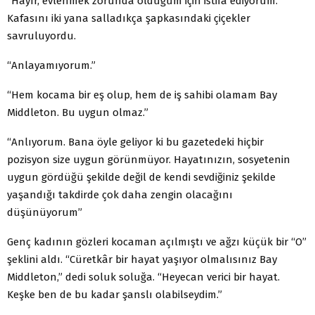
“Hayır, evlenmek zorunda olduğum için istifa ediyorum.”
Kafasını iki yana salladıkça şapkasındaki çiçekler
savruluyordu.
“Anlayamıyorum.”
“Hem kocama bir eş olup, hem de iş sahibi olamam Bay
Middleton. Bu uygun olmaz.”
“Anlıyorum. Bana öyle geliyor ki bu gazetedeki hiçbir
pozisyon size uygun görünmüyor. Hayatınızın, sosyetenin
uygun gördüğü şekilde değil de kendi sevdiğiniz şekilde
yaşandığı takdirde çok daha zengin olacağını
düşünüyorum”
Genç kadının gözleri kocaman açılmıştı ve ağzı küçük bir “O”
şeklini aldı. “Cüretkâr bir hayat yaşıyor olmalısınız Bay
Middleton,” dedi soluk soluğa. “Heyecan verici bir hayat.
Keşke ben de bu kadar şanslı olabilseydim.”