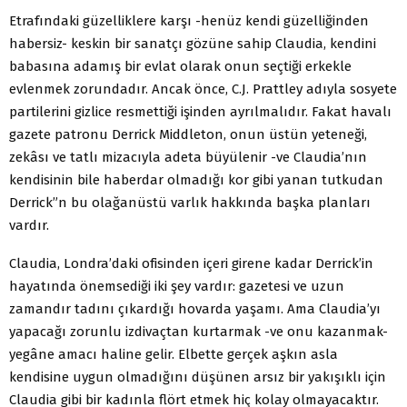
Etrafındaki güzelliklere karşı -henüz kendi güzelliğinden
habersiz- keskin bir sanatçı gözüne sahip Claudia, kendini
babasına adamış bir evlat olarak onun seçtiği erkekle
evlenmek zorundadır. Ancak önce, C.J. Prattley adıyla sosyete
partilerini gizlice resmettiği işinden ayrılmalıdır. Fakat havalı
gazete patronu Derrick Middleton, onun üstün yeteneği,
zekâsı ve tatlı mizacıyla adeta büyülenir -ve Claudia’nın
kendisinin bile haberdar olmadığı kor gibi yanan tutkudan
Derrick”n bu olağanüstü varlık hakkında başka planları
vardır.
Claudia, Londra’daki ofisinden içeri girene kadar Derrick’in
hayatında önemsediği iki şey vardır: gazetesi ve uzun
zamandır tadını çıkardığı hovarda yaşamı. Ama Claudia’yı
yapacağı zorunlu izdivaçtan kurtarmak -ve onu kazanmak-
yegâne amacı haline gelir. Elbette gerçek aşkın asla
kendisine uygun olmadığını düşünen arsız bir yakışıklı için
Claudia gibi bir kadınla flört etmek hiç kolay olmayacaktır.