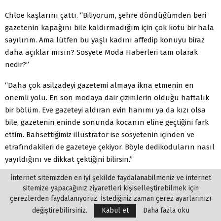
Chloe kaşlarını çattı. “Biliyorum, şehre döndüğümden beri
gazetenin kapağını bile kaldırmadığım için çok kötü bir hala
sayılırım. Ama lütfen bu yaşlı kadını affedip konuyu biraz
daha açıklar mısın? Sosyete Moda Haberleri tam olarak
nedir?”
“Daha çok asilzadeyi gazetemi almaya ikna etmenin en
önemli yolu. En son modaya dair çizimlerin olduğu haftalık
bir bölüm. Eve gazeteyi aldıran evin hanımı ya da kızı olsa
bile, gazetenin eninde sonunda kocanın eline geçtiğini fark
ettim. Bahsettiğimiz illüstratör ise sosyetenin içinden ve
etrafındakileri de gazeteye çekiyor. Böyle dedikoduların nasıl
yayıldığını ve dikkat çektiğini bilirsin.”
İnternet sitemizden en iyi şekilde faydalanabilmeniz ve internet
“Çok zekice bir planmış tatlım. Ve bu çizimleri ben de görmek
sitemize yapacağınız ziyaretleri kişiselleştirebilmek için
isterim. Ama sen de gazetenin hâlihazırda başarılı
çerezlerden faydalanıyoruz. İstediğiniz zaman çerez ayarlarınızı
değiştirebilirsiniz.
Kabul et
Daha fazla oku
Yazar