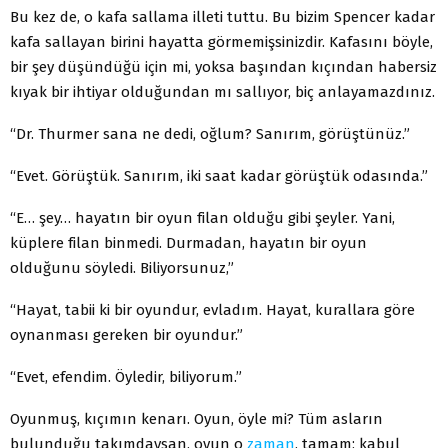
Bu kez de, o kafa sallama illeti tuttu. Bu bizim Spencer kadar
kafa sallayan birini hayatta görmemişsinizdir. Kafasını böyle,
bir şey düşündüğü için mi, yoksa başından kıçından habersiz
kıyak bir ihtiyar olduğundan mı sallıyor, biç anlayamazdınız.
“Dr. Thurmer sana ne dedi, oğlum? Sanırım, görüştünüz.”
“Evet. Görüştük. Sanırım, iki saat kadar görüştük odasında.”
“E… şey… hayatın bir oyun filan olduğu gibi şeyler. Yani,
küplere filan binmedi. Durmadan, hayatın bir oyun
olduğunu söyledi. Biliyorsunuz,”
“Hayat, tabii ki bir oyundur, evladım. Hayat, kurallara göre
oynanması gereken bir oyundur.”
“Evet, efendim. Öyledir, biliyorum.”
Oyunmuş, kıçımın kenarı. Oyun, öyle mi? Tüm asların
bulunduğu takımdaysan, oyun o
zaman
, tamam; kabul