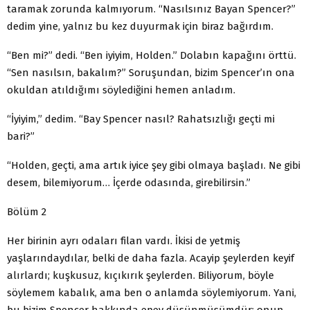
taramak zorunda kalmıyorum. “Nasılsınız Bayan Spencer?”
dedim yine, yalnız bu kez duyurmak için biraz bağırdım.
“Ben mi?” dedi. “Ben iyiyim, Holden.” Dolabın kapağını örttü.
“Sen nasılsın, bakalım?” Soruşundan, bizim Spencer’ın ona
okuldan atıldığımı söylediğini hemen anladım.
“İyiyim,” dedim. “Bay Spencer nasıl? Rahatsızlığı geçti mi
bari?”
“Holden, geçti, ama artık iyice şey gibi olmaya başladı. Ne gibi
desem, bilemiyorum… İçerde odasında, girebilirsin.”
Bölüm 2
Her birinin ayrı odaları filan vardı. İkisi de yetmiş
yaşlarındaydılar, belki de daha fazla. Acayip şeylerden keyif
alırlardı; kuşkusuz, kıçıkırık şeylerden. Biliyorum, böyle
söylemem kabalık, ama ben o anlamda söylemiyorum. Yani,
bu bizim Spencer hakkında epey düşünmüşümdür; onun