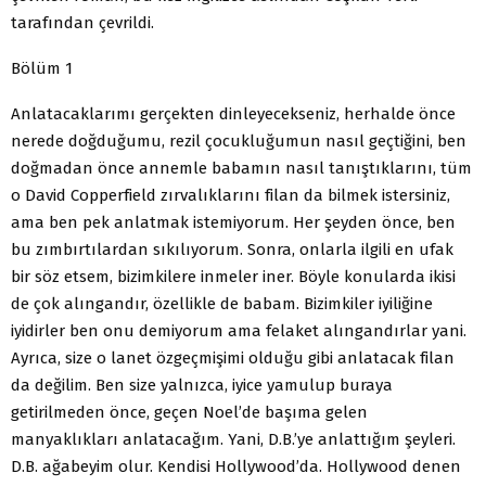
tarafından çevrildi.
Bölüm 1
Anlatacaklarımı gerçekten dinleyecekseniz, herhalde önce
nerede doğduğumu, rezil çocukluğumun nasıl geçtiğini, ben
doğmadan önce annemle babamın nasıl tanıştıklarını, tüm
o David Copperfield zırvalıklarını filan da bilmek istersiniz,
ama ben pek anlatmak istemiyorum. Her şeyden önce, ben
bu zımbırtılardan sıkılıyorum. Sonra, onlarla ilgili en ufak
bir söz etsem, bizimkilere inmeler iner. Böyle konularda ikisi
de çok alıngandır, özellikle de babam. Bizimkiler iyiliğine
iyidirler ben onu demiyorum ama felaket alıngandırlar yani.
Ayrıca, size o lanet özgeçmişimi olduğu gibi anlatacak filan
da değilim. Ben size yalnızca, iyice yamulup buraya
getirilmeden önce, geçen Noel’de başıma gelen
manyaklıkları anlatacağım. Yani, D.B.’ye anlattığım şeyleri.
D.B. ağabeyim olur. Kendisi Hollywood’da. Hollywood denen