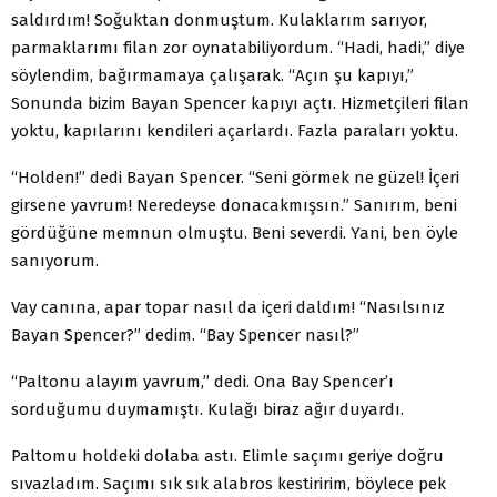
saldırdım! Soğuktan donmuştum. Kulaklarım sarıyor,
parmaklarımı filan zor oynatabiliyordum. “Hadi, hadi,” diye
söylendim, bağırmamaya çalışarak. “Açın şu kapıyı,”
Sonunda bizim Bayan Spencer kapıyı açtı. Hizmetçileri filan
yoktu, kapılarını kendileri açarlardı. Fazla paraları yoktu.
“Holden!” dedi Bayan Spencer. “Seni görmek ne güzel! İçeri
girsene yavrum! Neredeyse donacakmışsın.” Sanırım, beni
gördüğüne memnun olmuştu. Beni severdi. Yani, ben öyle
sanıyorum.
Vay canına, apar topar nasıl da içeri daldım! “Nasılsınız
Bayan Spencer?” dedim. “Bay Spencer nasıl?”
“Paltonu alayım yavrum,” dedi. Ona Bay Spencer’ı
sorduğumu duymamıştı. Kulağı biraz ağır duyardı.
Paltomu holdeki dolaba astı. Elimle saçımı geriye doğru
sıvazladım. Saçımı sık sık alabros kestiririm, böylece pek