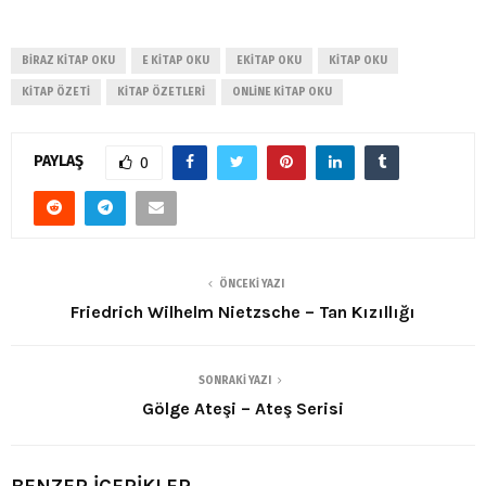
BIRAZ KITAP OKU
E KITAP OKU
EKITAP OKU
KITAP OKU
KITAP ÖZETI
KITAP ÖZETLERI
ONLINE KITAP OKU
PAYLAŞ
0
ÖNCEKI YAZI
Friedrich Wilhelm Nietzsche – Tan Kızıllığı
SONRAKI YAZI
Gölge Ateşi – Ateş Serisi
BENZER İÇERİKLER