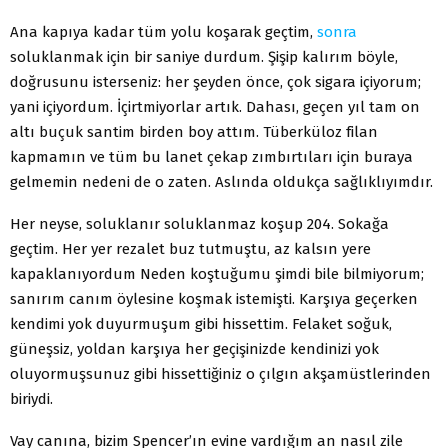
Ana kapıya kadar tüm yolu koşarak geçtim,
sonra
soluklanmak için bir saniye durdum. Şişip kalırım böyle,
doğrusunu isterseniz: her şeyden önce, çok sigara içiyorum;
yani içiyordum. İçirtmiyorlar artık. Dahası, geçen yıl tam on
altı buçuk santim birden boy attım. Tüberküloz filan
kapmamın ve tüm bu lanet çekap zımbırtıları için buraya
gelmemin nedeni de o zaten. Aslında oldukça sağlıklıyımdır.
Her neyse, soluklanır soluklanmaz koşup 204. Sokağa
geçtim. Her yer rezalet buz tutmuştu, az kalsın yere
kapaklanıyordum Neden koştuğumu şimdi bile bilmiyorum;
sanırım canım öylesine koşmak istemişti. Karşıya geçerken
kendimi yok duyurmuşum gibi hissettim. Felaket soğuk,
güneşsiz, yoldan karşıya her geçişinizde kendinizi yok
oluyormuşsunuz gibi hissettiğiniz o çılgın akşamüstlerinden
biriydi.
Vay canına, bizim Spencer’ın evine vardığım an nasıl zile