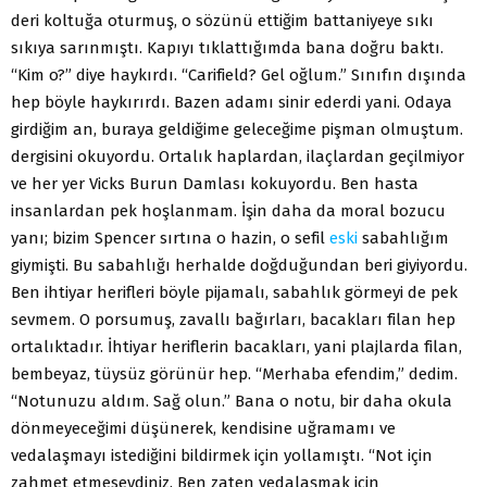
deri koltuğa oturmuş, o sözünü ettiğim battaniyeye sıkı
sıkıya sarınmıştı. Kapıyı tıklattığımda bana doğru baktı.
“Kim o?” diye haykırdı. “Carifield? Gel oğlum.” Sınıfın dışında
hep böyle haykırırdı. Bazen adamı sinir ederdi yani. Odaya
girdiğim an, buraya geldiğime geleceğime pişman olmuştum.
dergisini okuyordu. Ortalık haplardan, ilaçlardan geçilmiyor
ve her yer Vicks Burun Damlası kokuyordu. Ben hasta
insanlardan pek hoşlanmam. İşin daha da moral bozucu
yanı; bizim Spencer sırtına o hazin, o sefil
eski
sabahlığım
giymişti. Bu sabahlığı herhalde doğduğundan beri giyiyordu.
Ben ihtiyar herifleri böyle pijamalı, sabahlık görmeyi de pek
sevmem. O porsumuş, zavallı bağırları, bacakları filan hep
ortalıktadır. İhtiyar heriflerin bacakları, yani plajlarda filan,
bembeyaz, tüysüz görünür hep. “Merhaba efendim,” dedim.
“Notunuzu aldım. Sağ olun.” Bana o notu, bir daha okula
dönmeyeceğimi düşünerek, kendisine uğramamı ve
vedalaşmayı istediğini bildirmek için yollamıştı. “Not için
zahmet etmeseydiniz. Ben zaten vedalaşmak için