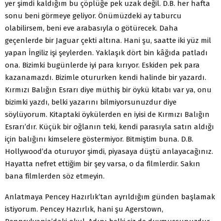
yer şimdi kaldığım bu çöplüğe pek uzak değil. D.B. her hafta
sonu beni görmeye geliyor. Önümüzdeki ay taburcu
olabilirsem, beni eve arabasıyla o götürecek. Daha
geçenlerde bir Jaguar çekti altına. Hani şu, saatte iki yüz mil
yapan İngiliz işi şeylerden. Yaklaşık dört bin kâğıda patladı
ona. Bizimki bugünlerde iyi para kırıyor. Eskiden pek para
kazanamazdı. Bizimle otururken kendi halinde bir yazardı.
Kırmızı Balığın Esrarı diye müthiş bir öykü kitabı var ya, onu
bizimki yazdı, belki yazarını bilmiyorsunuzdur diye
söylüyorum. Kitaptaki öykülerden en iyisi de Kırmızı Balığın
Esrarı’dır. Küçük bir oğlanın teki, kendi parasıyla satın aldığı
için balığını kimselere göstermiyor. Bitmiştim buna. D.B.
Hollywood’da oturuyor şimdi, piyasaya düştü anlayacağınız.
Hayatta nefret ettiğim bir şey varsa, o da filmlerdir. Sakın
bana filmlerden söz etmeyin.
Anlatmaya Pencey Hazırlık’tan ayrıldığım günden başlamak
istiyorum. Pencey Hazırlık, hani şu Agerstown,