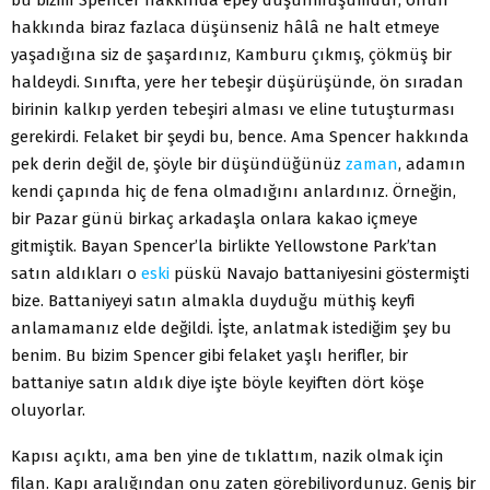
hakkında biraz fazlaca düşünseniz hâlâ ne halt etmeye
yaşadığına siz de şaşardınız, Kamburu çıkmış, çökmüş bir
haldeydi. Sınıfta, yere her tebeşir düşürüşünde, ön sıradan
birinin kalkıp yerden tebeşiri alması ve eline tutuşturması
gerekirdi. Felaket bir şeydi bu, bence. Ama Spencer hakkında
pek derin değil de, şöyle bir düşündüğünüz
zaman
, adamın
kendi çapında hiç de fena olmadığını anlardınız. Örneğin,
bir Pazar günü birkaç arkadaşla onlara kakao içmeye
gitmiştik. Bayan Spencer’la birlikte Yellowstone Park’tan
satın aldıkları o
eski
püskü Navajo battaniyesini göstermişti
bize. Battaniyeyi satın almakla duyduğu müthiş keyfi
anlamamanız elde değildi. İşte, anlatmak istediğim şey bu
benim. Bu bizim Spencer gibi felaket yaşlı herifler, bir
battaniye satın aldık diye işte böyle keyiften dört köşe
oluyorlar.
Kapısı açıktı, ama ben yine de tıklattım, nazik olmak için
filan. Kapı aralığından onu zaten görebiliyordunuz. Geniş bir