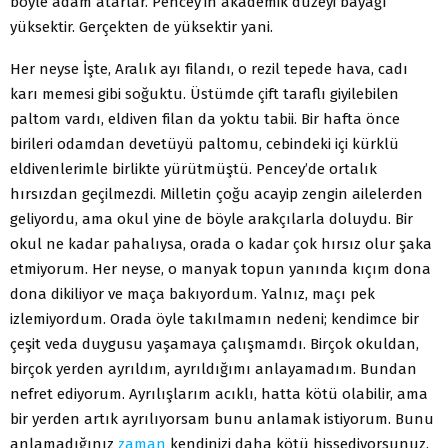
böyle adam atarlar. Pencey’in akademik düzeyi bayağı
yüksektir. Gerçekten de yüksektir yani.
Her neyse İşte, Aralık ayı filandı, o rezil tepede hava, cadı
karı memesi gibi soğuktu. Üstümde çift taraflı giyilebilen
paltom vardı, eldiven filan da yoktu tabii. Bir hafta önce
birileri odamdan devetüyü paltomu, cebindeki içi kürklü
eldivenlerimle birlikte yürütmüştü. Pencey’de ortalık
hırsızdan geçilmezdi. Milletin çoğu acayip zengin ailelerden
geliyordu, ama okul yine de böyle arakçılarla doluydu. Bir
okul ne kadar pahalıysa, orada o kadar çok hırsız olur şaka
etmiyorum. Her neyse, o manyak topun yanında kıçım dona
dona dikiliyor ve maça bakıyordum. Yalnız, maçı pek
izlemiyordum. Orada öyle takılmamın nedeni; kendimce bir
çeşit veda duygusu yaşamaya çalışmamdı. Birçok okuldan,
birçok yerden ayrıldım, ayrıldığımı anlayamadım. Bundan
nefret ediyorum. Ayrılışlarım acıklı, hatta kötü olabilir, ama
bir yerden artık ayrılıyorsam bunu anlamak istiyorum. Bunu
anlamadığınız
zaman
kendinizi daha kötü hissediyorsunuz.