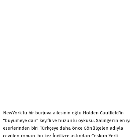
NewYork’lu bir burjuva ailesinin oğlu Holden Caulfield’in
“büyümeye dair” keyifli ve hüzünlü öyküsü. Salinger’in en iyi
eserlerinden biri. Türkçeye daha önce Gönülçelen adıyla
çevrilen roman, bu kez İngilizce aslından Coşkun Yerli