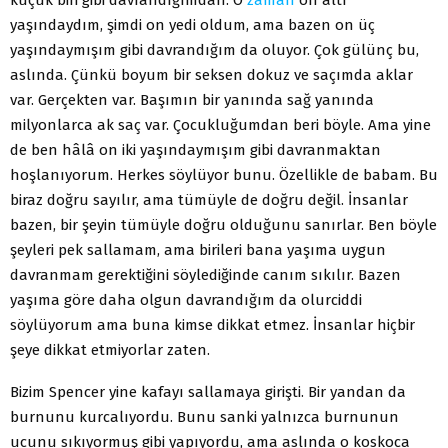
yaşındaydım, şimdi on yedi oldum, ama bazen on üç
yaşındaymışım gibi davrandığım da oluyor. Çok gülünç bu,
aslında. Çünkü boyum bir seksen dokuz ve saçımda aklar
var. Gerçekten var. Başımın bir yanında sağ yanında
milyonlarca ak saç var. Çocukluğumdan beri böyle. Ama yine
de ben hâlâ on iki yaşındaymışım gibi davranmaktan
hoşlanıyorum. Herkes söylüyor bunu. Özellikle de babam. Bu
biraz doğru sayılır, ama tümüyle de doğru değil. İnsanlar
bazen, bir şeyin tümüyle doğru olduğunu sanırlar. Ben böyle
şeyleri pek sallamam, ama birileri bana yaşıma uygun
davranmam gerektiğini söylediğinde canım sıkılır. Bazen
yaşıma göre daha olgun davrandığım da olurciddi
söylüyorum ama buna kimse dikkat etmez. İnsanlar hiçbir
şeye dikkat etmiyorlar zaten.
Bizim Spencer yine kafayı sallamaya girişti. Bir yandan da
burnunu kurcalıyordu. Bunu sanki yalnızca burnunun
ucunu sıkıyormuş gibi yapıyordu, ama aslında o koskoca