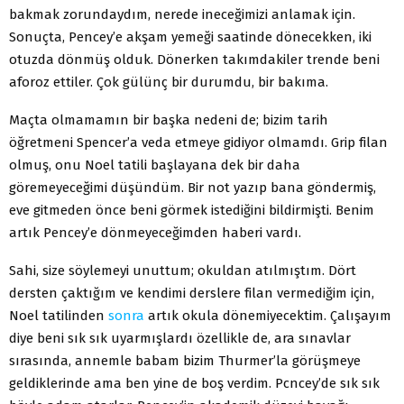
bakmak zorundaydım, nerede ineceğimizi anlamak için.
Sonuçta, Pencey’e akşam yemeği saatinde dönecekken, iki
otuzda dönmüş olduk. Dönerken takımdakiler trende beni
aforoz ettiler. Çok gülünç bir durumdu, bir bakıma.
Maçta olmamamın bir başka nedeni de; bizim tarih
öğretmeni Spencer’a veda etmeye gidiyor olmamdı. Grip filan
olmuş, onu Noel tatili başlayana dek bir daha
göremeyeceğimi düşündüm. Bir not yazıp bana göndermiş,
eve gitmeden önce beni görmek istediğini bildirmişti. Benim
artık Pencey’e dönmeyeceğimden haberi vardı.
Sahi, size söylemeyi unuttum; okuldan atılmıştım. Dört
dersten çaktığım ve kendimi derslere filan vermediğim için,
Noel tatilinden
sonra
artık okula dönemiyecektim. Çalışayım
diye beni sık sık uyarmışlardı özellikle de, ara sınavlar
sırasında, annemle babam bizim Thurmer’la görüşmeye
geldiklerinde ama ben yine de boş verdim. Pcncey’de sık sık