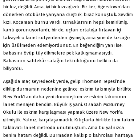
bir kız, değildi. Ama, iyi bir kızcağızdı. Bir kez, Agerstown’dan
dönerken otobüste yanyana düştük, biraz konuştuk. Sevdim
kızı. Kocaman burnu vardı, tırnaklarının hepsi kemirilmiş,
kanlı görünüyorlardı, bir de, uçları ortalığa fırlayan içi
takviyeli o lanet sutyenlerden giymişti, ama yine de kızcağız
için üzülmeden edemiyordunuz. En beğendiğim yanı ise,
babasını övüp tüy dikmelere pek kalkışmamasıydı.
Babasının sahtekâr salağın teki olduğunu belki o da
biliyordu.
Aşağıda maç seyredecek yerde, gelip Thomsen Tepesi’nde
dikilip durmamın nedenine gelince; eskrim takımıyla birlikte
New York’tan daha yeni dönmüştüm ve eskrim takımının
lanet menajeri bendim. Büyük iş yani. O sabah McBurney
Okulu ile eskrim karşılaşması yapmak üzere New York’a
gitmiştik. Yalnız, karşılaşamadık. Kılıçlarla birlikte tüm takım
taklavatı lanet metroda unutmuştum. Ama bu yalnızca
benim hatam değildi. Durmadan kalkıp o kahrolası haritaya