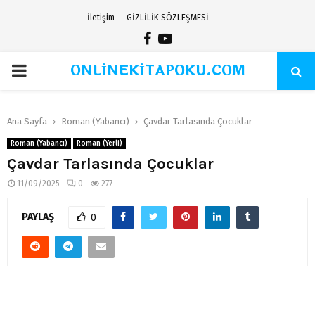
İletişim
GİZLİLİK SÖZLEŞMESİ
Facebook
Youtube
ONLİNEKİTAPOKU.COM
PRIMARY
MENU
Ana Sayfa
Roman (Yabancı)
Çavdar Tarlasında Çocuklar
Roman (Yabancı)
Roman (Yerli)
Çavdar Tarlasında Çocuklar
11/09/2025
0
277
PAYLAŞ
0