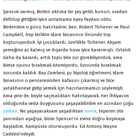
Şansım varmış. Birden aklıma bir şey geldi, bunun, oradan
defolup gittiğimi iyice anlamama epey faydası oldu.
Birdenbire o günü hatırladım; ben, Robert Tichener ve Paul
Campbell, hep birlikte idare binasının Önünde top
koşturuyorduk. İyi çocuklardı, özellikle Tichener. Akşam
yemeğine az kalmış ve dışarda hava iyice kararmıştı. Ortalık
daha da karardı, artık topu bile zor görebiliyorduk, ama
kimse oyunu bırakmak istemiyordu. Sonunda bırakmak
zorunda kaldık. Bay Zambesi, şu biyoloji öğretmeni, idare
binasının o penceresinden kafasını çıkarmış ve bize
yatakhaneye gidip yemek için hazırlanmamızı söylemişti.
Ama yine de, böyle saçmalıkları hatırlayarak, her İhtiyacım
olduğunda veda duygusunu yaşayabilirdim en azından çoğu
zaman
. Ne yaşayacaksam yaşadıktan
sonra
, tepenin öte
yanından aşağıya, bizim Spencer’ın evine doğru koşmaya
başladım. Kampüste oturmuyordu. Evi Antony Wayne
Caddesi’ndeydi.