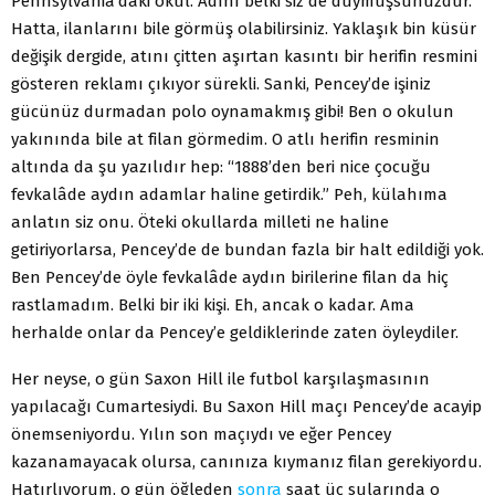
Pennsylvania’daki okul. Adını belki siz de duymuşsunuzdur.
Hatta, ilanlarını bile görmüş olabilirsiniz. Yaklaşık bin küsür
değişik dergide, atını çitten aşırtan kasıntı bir herifin resmini
gösteren reklamı çıkıyor sürekli. Sanki, Pencey’de işiniz
gücünüz durmadan polo oynamakmış gibi! Ben o okulun
yakınında bile at filan görmedim. O atlı herifin resminin
altında da şu yazılıdır hep: “1888’den beri nice çocuğu
fevkalâde aydın adamlar haline getirdik.” Peh, külahıma
anlatın siz onu. Öteki okullarda milleti ne haline
getiriyorlarsa, Pencey’de de bundan fazla bir halt edildiği yok.
Ben Pencey’de öyle fevkalâde aydın birilerine filan da hiç
rastlamadım. Belki bir iki kişi. Eh, ancak o kadar. Ama
herhalde onlar da Pencey’e geldiklerinde zaten öyleydiler.
Her neyse, o gün Saxon Hill ile futbol karşılaşmasının
yapılacağı Cumartesiydi. Bu Saxon Hill maçı Pencey’de acayip
önemseniyordu. Yılın son maçıydı ve eğer Pencey
kazanamayacak olursa, canınıza kıymanız filan gerekiyordu.
Hatırlıyorum, o gün öğleden
sonra
saat üç sularında o