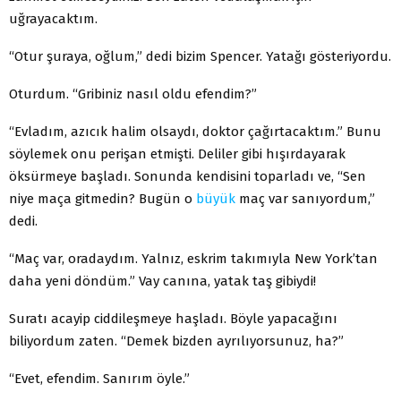
uğrayacaktım.
“Otur şuraya, oğlum,” dedi bizim Spencer. Yatağı gösteriyordu.
Oturdum. “Gribiniz nasıl oldu efendim?”
“Evladım, azıcık halim olsaydı, doktor çağırtacaktım.” Bunu
söylemek onu perişan etmişti. Deliler gibi hışırdayarak
öksürmeye başladı. Sonunda kendisini toparladı ve, “Sen
niye maça gitmedin? Bugün o
büyük
maç var sanıyordum,”
dedi.
“Maç var, oradaydım. Yalnız, eskrim takımıyla New York’tan
daha yeni döndüm.” Vay canına, yatak taş gibiydi!
Suratı acayip ciddileşmeye haşladı. Böyle yapacağını
biliyordum zaten. “Demek bizden ayrılıyorsunuz, ha?”
“Evet, efendim. Sanırım öyle.”