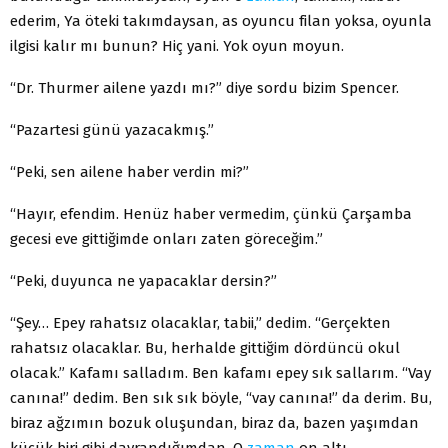
ederim, Ya öteki takımdaysan, as oyuncu filan yoksa, oyunla
ilgisi kalır mı bunun? Hiç yani. Yok oyun moyun.
“Dr. Thurmer ailene yazdı mı?” diye sordu bizim Spencer.
“Pazartesi günü yazacakmış.”
“Peki, sen ailene haber verdin mi?”
“Hayır, efendim. Henüz haber vermedim, çünkü Çarşamba
gecesi eve gittiğimde onları zaten göreceğim.”
“Peki, duyunca ne yapacaklar dersin?”
“Şey… Epey rahatsız olacaklar, tabii,” dedim. “Gerçekten
rahatsız olacaklar. Bu, herhalde gittiğim dördüncü okul
olacak.” Kafamı salladım. Ben kafamı epey sık sallarım. “Vay
canına!” dedim. Ben sık sık böyle, “vay canına!” da derim. Bu,
biraz ağzımın bozuk oluşundan, biraz da, bazen yaşımdan
küçük biri gibi davrandığımdan. O
zaman
on altı