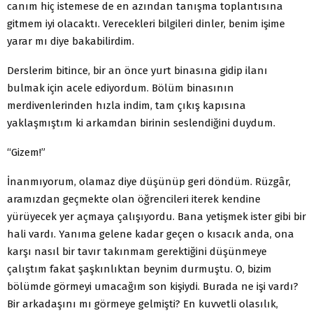
canım hiç istemese de en azından tanışma toplantısına
gitmem iyi olacaktı. Verecekleri bilgileri dinler, benim işime
yarar mı diye bakabilirdim.
Derslerim bitince, bir an önce yurt binasına gidip ilanı
bulmak için acele ediyordum. Bölüm binasının
merdivenlerinden hızla indim, tam çıkış kapısına
yaklaşmıştım ki arkamdan birinin seslendiğini duydum.
“Gizem!”
İnanmıyorum, olamaz diye düşünüp geri döndüm. Rüzgâr,
aramızdan geçmekte olan öğrencileri iterek kendine
yürüyecek yer açmaya çalışıyordu. Bana yetişmek ister gibi bir
hali vardı. Yanıma gelene kadar geçen o kısacık anda, ona
karşı nasıl bir tavır takınmam gerektiğini düşünmeye
çalıştım fakat şaşkınlıktan beynim durmuştu. O, bizim
bölümde görmeyi umacağım son kişiydi. Burada ne işi vardı?
Bir arkadaşını mı görmeye gelmişti? En kuvvetli olasılık,