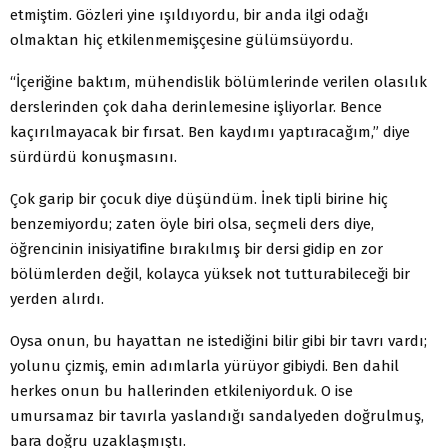
etmiştim. Gözleri yine ışıldıyordu, bir anda ilgi odağı
olmaktan hiç etkilenmemişçesine gülümsüyordu.
“İçeriğine baktım, mühendislik bölümlerinde verilen olasılık
derslerinden çok daha derinlemesine işliyorlar. Bence
kaçırılmayacak bir fırsat. Ben kaydımı yaptıracağım,” diye
sürdürdü konuşmasını.
Çok garip bir çocuk diye düşündüm. İnek tipli birine hiç
benzemiyordu; zaten öyle biri olsa, seçmeli ders diye,
öğrencinin inisiyatifine bırakılmış bir dersi gidip en zor
bölümlerden değil, kolayca yüksek not tutturabileceği bir
yerden alırdı.
Oysa onun, bu hayattan ne istediğini bilir gibi bir tavrı vardı;
yolunu çizmiş, emin adımlarla yürüyor gibiydi. Ben dahil
herkes onun bu hallerinden etkileniyorduk. O ise
umursamaz bir tavırla yaslandığı sandalyeden doğrulmuş,
bara doğru uzaklaşmıştı.