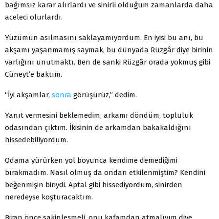
bağımsız karar alırlardı ve sinirli olduğum zamanlarda daha
aceleci olurlardı.
Yüzümün asılmasını saklayamıyordum. En iyisi bu anı, bu
akşamı yaşanmamış saymak, bu dünyada Rüzgâr diye birinin
varlığını unutmaktı. Ben de sanki Rüzgâr orada yokmuş gibi
Cüneyt’e baktım.
“İyi akşamlar,
sonra
görüşürüz,” dedim.
Yanıt vermesini beklemedim, arkamı döndüm, topluluk
odasından çıktım. İkisinin de arkamdan bakakaldığını
hissedebiliyordum.
Odama yürürken yol boyunca kendime demediğimi
bırakmadım. Nasıl olmuş da ondan etkilenmiştim? Kendini
beğenmişin biriydi. Aptal gibi hissediyordum, sinirden
neredeyse koşturacaktım.
Biran önce sakinleşmeli, onu kafamdan atmalıyım diye