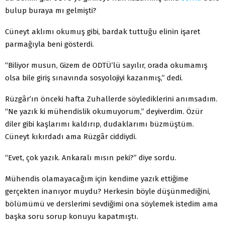
bulup buraya mı gelmişti?
Cüneyt aklımı okumuş gibi, bardak tuttuğu elinin işaret
parmağıyla beni gösterdi.
“Biliyor musun, Gizem de ODTÜ’lü sayılır, orada okumamış
olsa bile giriş sınavında sosyolojiyi kazanmış,” dedi.
Rüzgâr’ın önceki hafta Zuhallerde söylediklerini anımsadım.
“Ne yazık ki mühendislik okumuyorum,” deyiverdim. Özür
diler gibi kaşlarımı kaldırıp, dudaklarımı büzmüştüm.
Cüneyt kıkırdadı ama Rüzgâr ciddiydi.
“Evet, çok yazık. Ankaralı mısın peki?” diye sordu.
Mühendis olamayacağım için kendime yazık ettiğime
gerçekten inanıyor muydu? Herkesin böyle düşünmediğini,
bölümümü ve derslerimi sevdiğimi ona söylemek istedim ama
başka soru sorup konuyu kapatmıştı.