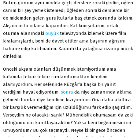
Bütün günüm aynı modda geçti, derslere zoraki girdim, öğlen
canım bir şey yemek istemedi, öğleden sonraki derslerde bir
de midemden gelen gurultularla baş etmek zorunda kaldım.
Akşam üstü odama kapandım. Kat komşularım, ortak
oturma alanındaki
büyük
televizyonda izlemek üzere film
kiralamışlardı, beni de davet ettiler ama başımın ağrısını
bahane edip katılmadım. Karanlıkta yatağıma uzanıp müzik
dinledim.
Önceki akşam olanları düşünmek istemiyordum ama
kafamda tekrar tekrar canlandırmaktan kendimi
alamıyordum. Her seferinde Rüzgâr’a başka bir yanıt
verdiğimi hayal ediyordum;
sonra
da niye zamanında aklıma
gelmedi bunlar diye kendime kızıyordum. Ona daha akıllıca
bir karşılık veremediğim için üzüldüğümü fark edip şaşırdım.
Verseydim ne olacaktı sanki? Mühendislik okumasam da zeki
olduğumu mu kanıtlayacaktım? Yoksa beni beğenmesini mi
umuyordum? Bu çok saçmaydı. Neyse ki bir gece önceden