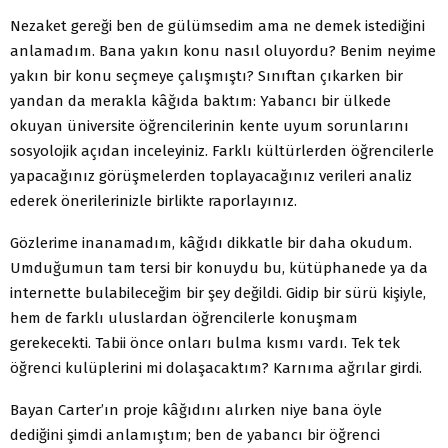
Nezaket gereği ben de gülümsedim ama ne demek istediğini
anlamadım. Bana yakın konu nasıl oluyordu? Benim neyime
yakın bir konu seçmeye çalışmıştı? Sınıftan çıkarken bir
yandan da merakla kâğıda baktım: Yabancı bir ülkede
okuyan üniversite öğrencilerinin kente uyum sorunlarını
sosyolojik açıdan inceleyiniz. Farklı kültürlerden öğrencilerle
yapacağınız görüşmelerden toplayacağınız verileri analiz
ederek önerilerinizle birlikte raporlayınız.
Gözlerime inanamadım, kâğıdı dikkatle bir daha okudum.
Umduğumun tam tersi bir konuydu bu, kütüphanede ya da
internette bulabileceğim bir şey değildi. Gidip bir sürü kişiyle,
hem de farklı uluslardan öğrencilerle konuşmam
gerekecekti. Tabii önce onları bulma kısmı vardı. Tek tek
öğrenci kulüplerini mi dolaşacaktım? Karnıma ağrılar girdi.
Bayan Carter’ın proje kâğıdını alırken niye bana öyle
dediğini şimdi anlamıştım; ben de yabancı bir öğrenci