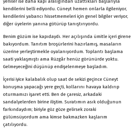
yeniler ise daha kapı aralığından uzattıkları başlarıyla
kendilerini belli ediyordu. Cüneyt hemen onlarla ilgileniyor,
kendilerini yabancı hissetmemeleri için genel bilgiler veriyor,
diğer üyelerin yanına götürüp tanıştırıyordu.
Benim gözüm ise kapıdaydı. Her açılışında ümitle içeri girene
bakıyordum. Tanıtım broşürlerini hazırlamış, masaların
üzerine yerleştirmekle oyalanıyordum. Toplantı başlama
saati yaklaşmıştı ama Rüzgâr henüz görünürde yoktu.
Gelmeyeceğini düşünüp endişelenmeye başladım.
İçerisi iyice kalabalık olup saat de sekizi geçince Cüneyt
konuşma yapacağı yere geçti, kollarını havaya kaldırıp
oturmamızı işaret etti. Ben de çaresiz, arkadaki
sandalyelerden birine iliştim. Suratımın asık olduğunun
farkındaydım; biriyle göz göze gelirsek zoraki
gülümsüyordum ama kimse bakmazken kaşlarım
çatılıyordu.