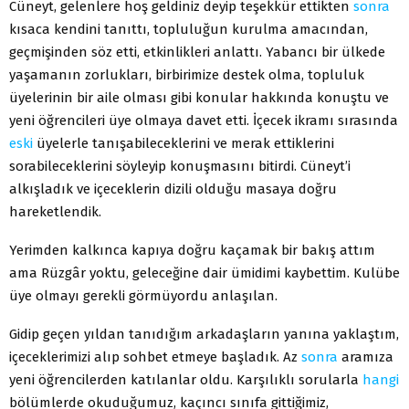
Cüneyt, gelenlere hoş geldiniz deyip teşekkür ettikten
sonra
kısaca kendini tanıttı, topluluğun kurulma amacından,
geçmişinden söz etti, etkinlikleri anlattı. Yabancı bir ülkede
yaşamanın zorlukları, birbirimize destek olma, topluluk
üyelerinin bir aile olması gibi konular hakkında konuştu ve
yeni öğrencileri üye olmaya davet etti. İçecek ikramı sırasında
eski
üyelerle tanışabileceklerini ve merak ettiklerini
sorabileceklerini söyleyip konuşmasını bitirdi. Cüneyt’i
alkışladık ve içeceklerin dizili olduğu masaya doğru
hareketlendik.
Yerimden kalkınca kapıya doğru kaçamak bir bakış attım
ama Rüzgâr yoktu, geleceğine dair ümidimi kaybettim. Kulübe
üye olmayı gerekli görmüyordu anlaşılan.
Gidip geçen yıldan tanıdığım arkadaşların yanına yaklaştım,
içeceklerimizi alıp sohbet etmeye başladık. Az
sonra
aramıza
yeni öğrencilerden katılanlar oldu. Karşılıklı sorularla
hangi
bölümlerde okuduğumuz, kaçıncı sınıfa gittiğimiz,