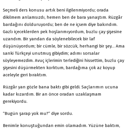
Seçmeli ders konusu artık beni ilgilenmiyordu; orada
dikilmem anlamsızdı, hemen ben de bara yanaştım. Rüzgâr
bardağını dolduruyordu; ben de ne içsem diye bakındım.
Gazlı içeceklerden pek hoşlanmıyordum, buzlu çay şişesine
uzandım. Bir yandan da söylenebilecek bir laf
düşünüyordum; bir cümle, bir sözcük, herhangi bir şey… Ama
sanki Türkçeyi unutmuş gibiydim; adımı sorsalar
söyleyemezdim. Avuç içlerimin terlediğini hissettim, buzlu çay
şişesini düşürmekten korktum, bardağıma çok az koyup
aceleyle geri bıraktım.
Rüzgâr yan gözle bana baktı gibi geldi. Saçlarımın ucuna
kadar kızardım. Bir an önce oradan uzaklaşmam
gerekiyordu.
“Bugün şarap yok mu?” diye sordu.
Benimle konuştuğundan emin olamadım. Yüzüne baktım,