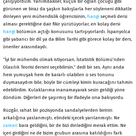
çalışıyordum. Yanımdakiler, küçük bir oğlan çocuğu gibi
görünen ve biraz da şaşkın bakışlarla her söyleneni dikkatle
dinleyen yeni mühendislik öğrencisinin,
hangi
seçmeli dersi
alması gerektiğine dair fikir yürütüyorlar, en kolay dersi
hangi
bölümün açtığı konusunu tartışıyorlardı. İspanyolca
gibi yabancı bir dil ya da Bilim Tarihi gibi görece kolay bir ders,
öneriler arasındaydı.
“İyi bir mühendis olmak istiyorsan, İstatistik Bölümü’nden
Olasılık Teorisi dersini seçebilirsin,” dedi bir ses. Aynı anda
hem yumuşak hem de kararlı olabilen o ses tonunu
duymasaydım bile, böyle bir cümleyi kimin kuracağını tahmin
edebilirdim. Kulaklarıma inanamayarak sesin geldiği yöne
döndüm. Diğerleri de şaşırmış bir ifadeyle ona bakıyordu.
Rüzgâr, rahat bir pozisyonda sandalyelerden birinin
arkalığına yaslanmıştı, elindeki içecek yarılanmıştı. Ne
zaman
bara geldiğini, bir de bizi dinlediğini merak ettim. Ne
içeri girdiğini ne de bizim grubun arasına katıldığını fark