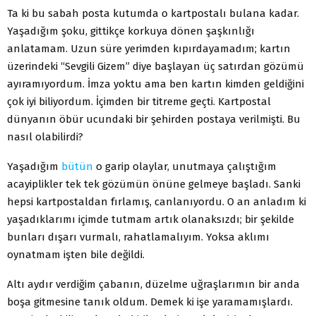
Ta ki bu sabah posta kutumda o kartpostalı bulana kadar.
Yaşadığım şoku, gittikçe korkuya dönen şaşkınlığı
anlatamam. Uzun süre yerimden kıpırdayamadım; kartın
üzerindeki “Sevgili Gizem” diye başlayan üç satırdan gözümü
ayıramıyordum. İmza yoktu ama ben kartın kimden geldiğini
çok iyi biliyordum. İçimden bir titreme geçti. Kartpostal
dünyanın öbür ucundaki bir şehirden postaya verilmişti. Bu
nasıl olabilirdi?
Yaşadığım
bütün
o garip olaylar, unutmaya çalıştığım
acayiplikler tek tek gözümün önüne gelmeye başladı. Sanki
hepsi kartpostaldan fırlamış, canlanıyordu. O an anladım ki
yaşadıklarımı içimde tutmam artık olanaksızdı; bir şekilde
bunları dışarı vurmalı, rahatlamalıyım. Yoksa aklımı
oynatmam işten bile değildi.
Altı aydır verdiğim çabanın, düzelme uğraşlarımın bir anda
boşa gitmesine tanık oldum. Demek ki işe yaramamışlardı.