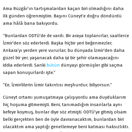
Ama Rüzgâr’ın tartışmalardan kaçan biri olmadığını daha
ilk günden öğrenmiştim. Başını Cüneyt’e doğru döndürdü
ama hâlâ bana bakıyordu.
“Bunlardan ODTÜ’de de vardı. Bir araya toplanırlar, saatlerce
İzmir’den söz ederlerdi. Başka hiçbir yeri beğenmezler,
Ankara’yı yerden yere vururlar, bu dünyada İzmir’den daha
güzel bir yer, yaşanacak daha iyi bir şehir olamayacağını
iddia ederlerdi. Sanki
bütün
dünyayı görmüşler gibi saçma
sapan konuşurlardı işte.”
“Ee, İzmirlilerin İzmir takıntısı meşhurdur, biliyorsun.”
Cüneyt ortamı yumuşatmaya çalışıyordu ama duyduklarım
hiç hoşuma gitmemişti. Beni, tanımadığım insanlarla aynı
kefeye koymuş, bunlar diye söz etmişti. ODTÜ’ye gitmiş olsam
belki gerçekten ben de öyle davranacaktım, bunlardan biri
olacaktım ama yaptığı genellemeye beni katması haksızlıktı.