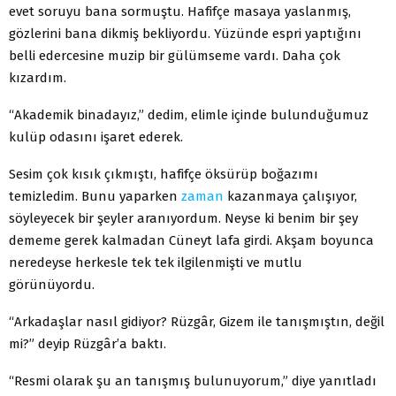
evet soruyu bana sormuştu. Hafifçe masaya yaslanmış,
gözlerini bana dikmiş bekliyordu. Yüzünde espri yaptığını
belli edercesine muzip bir gülümseme vardı. Daha çok
kızardım.
“Akademik binadayız,” dedim, elimle içinde bulunduğumuz
kulüp odasını işaret ederek.
Sesim çok kısık çıkmıştı, hafifçe öksürüp boğazımı
temizledim. Bunu yaparken
zaman
kazanmaya çalışıyor,
söyleyecek bir şeyler aranıyordum. Neyse ki benim bir şey
dememe gerek kalmadan Cüneyt lafa girdi. Akşam boyunca
neredeyse herkesle tek tek ilgilenmişti ve mutlu
görünüyordu.
“Arkadaşlar nasıl gidiyor? Rüzgâr, Gizem ile tanışmıştın, değil
mi?” deyip Rüzgâr’a baktı.
“Resmi olarak şu an tanışmış bulunuyorum,” diye yanıtladı