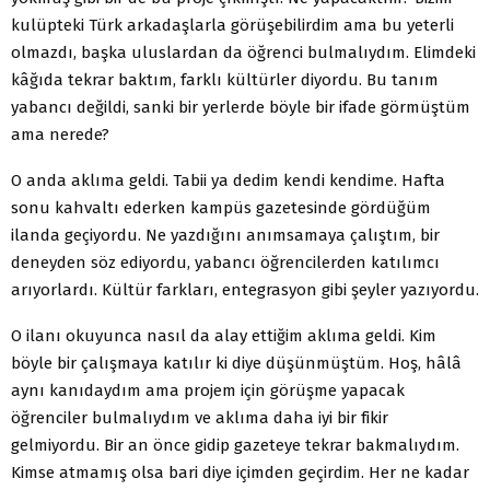
kulüpteki Türk arkadaşlarla görüşebilirdim ama bu yeterli
olmazdı, başka uluslardan da öğrenci bulmalıydım. Elimdeki
kâğıda tekrar baktım, farklı kültürler diyordu. Bu tanım
yabancı değildi, sanki bir yerlerde böyle bir ifade görmüştüm
ama nerede?
O anda aklıma geldi. Tabii ya dedim kendi kendime. Hafta
sonu kahvaltı ederken kampüs gazetesinde gördüğüm
ilanda geçiyordu. Ne yazdığını anımsamaya çalıştım, bir
deneyden söz ediyordu, yabancı öğrencilerden katılımcı
arıyorlardı. Kültür farkları, entegrasyon gibi şeyler yazıyordu.
O ilanı okuyunca nasıl da alay ettiğim aklıma geldi. Kim
böyle bir çalışmaya katılır ki diye düşünmüştüm. Hoş, hâlâ
aynı kanıdaydım ama projem için görüşme yapacak
öğrenciler bulmalıydım ve aklıma daha iyi bir fikir
gelmiyordu. Bir an önce gidip gazeteye tekrar bakmalıydım.
Kimse atmamış olsa bari diye içimden geçirdim. Her ne kadar