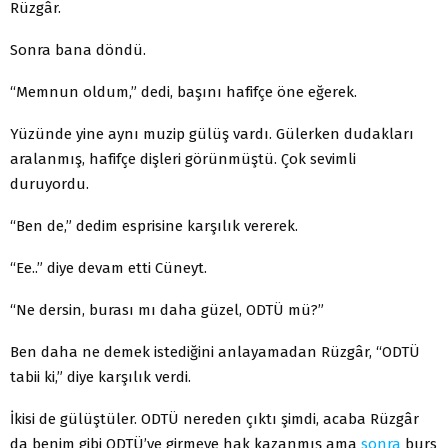
Rüzgâr.
Sonra bana döndü.
“Memnun oldum,” dedi, başını hafifçe öne eğerek.
Yüzünde yine aynı muzip gülüş vardı. Gülerken dudakları
aralanmış, hafifçe dişleri görünmüştü. Çok sevimli
duruyordu.
“Ben de,” dedim esprisine karşılık vererek.
“Ee..” diye devam etti Cüneyt.
“Ne dersin, burası mı daha güzel, ODTÜ mü?”
Ben daha ne demek istediğini anlayamadan Rüzgâr, “ODTÜ
tabii ki,” diye karşılık verdi.
İkisi de gülüştüler. ODTÜ nereden çıktı şimdi, acaba Rüzgâr
da benim gibi ODTÜ’ye girmeye hak kazanmış ama
sonra
burs