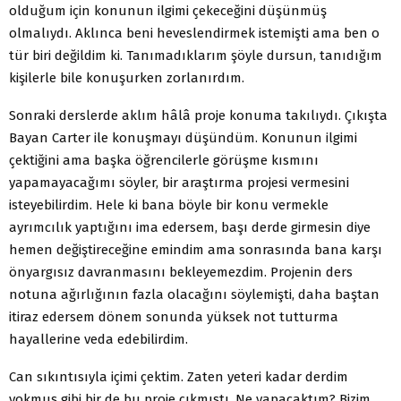
olduğum için konunun ilgimi çekeceğini düşünmüş
olmalıydı. Aklınca beni heveslendirmek istemişti ama ben o
tür biri değildim ki. Tanımadıklarım şöyle dursun, tanıdığım
kişilerle bile konuşurken zorlanırdım.
Sonraki derslerde aklım hâlâ proje konuma takılıydı. Çıkışta
Bayan Carter ile konuşmayı düşündüm. Konunun ilgimi
çektiğini ama başka öğrencilerle görüşme kısmını
yapamayacağımı söyler, bir araştırma projesi vermesini
isteyebilirdim. Hele ki bana böyle bir konu vermekle
ayrımcılık yaptığını ima edersem, başı derde girmesin diye
hemen değiştireceğine emindim ama sonrasında bana karşı
önyargısız davranmasını bekleyemezdim. Projenin ders
notuna ağırlığının fazla olacağını söylemişti, daha baştan
itiraz edersem dönem sonunda yüksek not tutturma
hayallerine veda edebilirdim.
Can sıkıntısıyla içimi çektim. Zaten yeteri kadar derdim
yokmuş gibi bir de bu proje çıkmıştı. Ne yapacaktım? Bizim