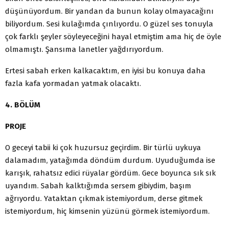
düşünüyordum. Bir yandan da bunun kolay olmayacağını
biliyordum. Sesi kulağımda çınlıyordu. O güzel ses tonuyla
çok farklı şeyler söyleyeceğini hayal etmiştim ama hiç de öyle
olmamıştı. Şansıma lanetler yağdırıyordum.
Ertesi sabah erken kalkacaktım, en iyisi bu konuya daha
fazla kafa yormadan yatmak olacaktı.
4. BÖLÜM
PROJE
O geceyi tabii ki çok huzursuz geçirdim. Bir türlü uykuya
dalamadım, yatağımda döndüm durdum. Uyuduğumda ise
karışık, rahatsız edici rüyalar gördüm. Gece boyunca sık sık
uyandım. Sabah kalktığımda sersem gibiydim, başım
ağrıyordu. Yataktan çıkmak istemiyordum, derse gitmek
istemiyordum, hiç kimsenin yüzünü görmek istemiyordum.