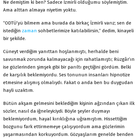
Ne demiştim ki ben? Sadece İzmirli olduğumu söylemiştim.
Ama alttan almaya niyetim yoktu.
“ODTÜ’yü bilmem ama burada da birkaç İzmirli varız; sen de
istediğin
zaman
sohbetlerimize katılabilirsin,” dedim, kinayeli
bir şekilde.
Cüneyt verdiğim yanıttan hoşlanmıştı, herhalde beni
savunmak zorunda kalmayacağı için rahatlamıştı; Rüzgâr’ın
ise gözlerinden şimşek gibi bir parıltı geçtiğini gördüm. Belki
de karşılık beklemiyordu. Ses tonunun insanları hipnotize
etmesine alışmış olmalıydı. Fakat o anda ben bu duygudan
hayli uzaktım.
Bütün akşam gelmesini beklediğim kişinin ağzından çıkan ilk
sözler, nasıl da iğneleyiciydi. Böyle şeyler duymayı
beklemiyordum, hayal kırıklığına uğramıştım. Hissettiğim
bozgunu fark ettirmemeye çalışıyordum ama gözlerimin
yaşarmasından korkuyordum. Gözyaşlarım genelde benden