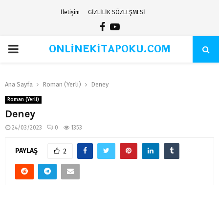
İletişim
GİZLİLİK SÖZLEŞMESİ
Facebook
Youtube
ONLİNEKİTAPOKU.COM
PRIMARY
MENU
Ana Sayfa
Roman (Yerli)
Deney
Roman (Yerli)
Deney
24/03/2023
0
1353
PAYLAŞ
2