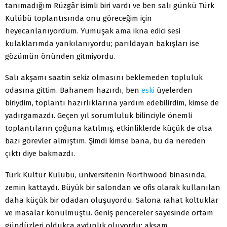
tanımadığım Rüzgâr isimli biri vardı ve ben salı günkü Türk
Kulübü toplantısında onu göreceğim için
heyecanlanıyordum. Yumuşak ama ikna edici sesi
kulaklarımda yankılanıyordu; parıldayan bakışları ise
gözümün önünden gitmiyordu.
Salı akşamı saatin sekiz olmasını beklemeden topluluk
odasına gittim. Bahanem hazırdı, ben
eski
üyelerden
biriydim, toplantı hazırlıklarına yardım edebilirdim, kimse de
yadırgamazdı. Geçen yıl sorumluluk bilinciyle önemli
toplantıların çoğuna katılmış, etkinliklerde küçük de olsa
bazı görevler almıştım. Şimdi kimse bana, bu da nereden
çıktı diye bakmazdı.
Türk Kültür Kulübü, üniversitenin Northwood binasında,
zemin kattaydı. Büyük bir salondan ve ofis olarak kullanılan
daha küçük bir odadan oluşuyordu. Salona rahat koltuklar
ve masalar konulmuştu. Geniş pencereler sayesinde ortam
gündüzleri oldukça aydınlık oluyordu; akşam