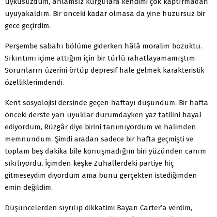
uykusuzdum, anlamsız kurgulara kendimi çok kaptırmadan
uyuyakaldım. Bir önceki kadar olmasa da yine huzursuz bir
gece geçirdim.
Perşembe sabahı bölüme giderken hâlâ moralim bozuktu.
Sıkıntımı içime attığım için bir türlü rahatlayamamıştım.
Sorunların üzerini örtüp depresif hale gelmek karakteristik
özelliklerimdendi.
Kent sosyolojisi dersinde geçen haftayı düşündüm. Bir hafta
önceki derste yarı uyuklar durumdayken yaz tatilini hayal
ediyordum, Rüzgâr diye birini tanımıyordum ve halimden
memnundum. Şimdi aradan sadece bir hafta geçmişti ve
toplam beş dakika bile konuşmadığım biri yüzünden canım
sıkılıyordu. İçimden keşke Zuhallerdeki partiye hiç
gitmeseydim diyordum ama bunu gerçekten istediğimden
emin değildim.
Düşüncelerden sıyrılıp dikkatimi Bayan Carter’a verdim,