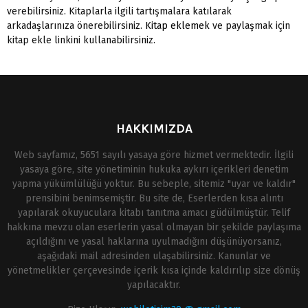
verebilirsiniz. Kitaplarla ilgili tartışmalara katılarak
arkadaşlarınıza önerebilirsiniz.
Kitap eklemek
ve paylaşmak için
kitap ekle linkini kullanabilirsiniz.
HAKKIMIZDA
Web sayfamız, 5651 sayılı yasaya göre hizmet vermektedir. İlgili
yasaya göre, site yönetiminin hukuka aykırı içerikleri denetim
yapma yükümlülüğü yoktur. Bu sebeple, sitemiz "uyar ve kaldır"
prensibini benimsemiştir. Bu site de, Eserlerden kısa alıntı
yapılarak okuyuculara kitabı tanıtma amacı güdülmüştür. Telif
hakkına mevzu olan eserlerin yasal olmayan bir şekilde paylaşıma
açıldığını ve yasal haklarına uyulmadığını düşünüyorsanız,
aşağıdaki mail adresinden ulaşabilirsiniz. Kanunlar ve
yönetmelikler çerçevesinde içerik kısa içinde kaldırılıp size dönüş
yapılacaktır.