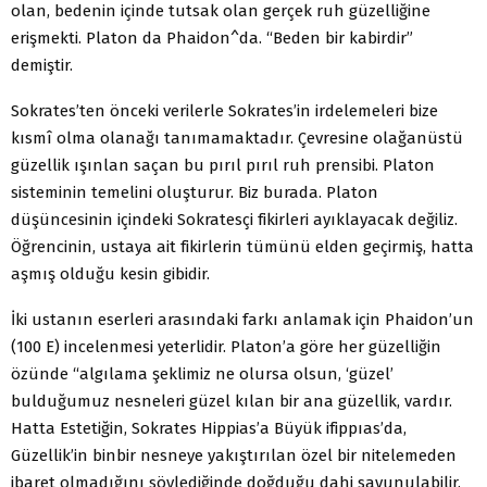
olan, bedenin içinde tutsak olan gerçek ruh güzelliğine
erişmekti. Platon da Phaidon^da. “Beden bir kabirdir”
demiştir.
Sokrates’ten önceki verilerle Sokrates’in irdelemeleri bize
kısmî olma olanağı tanımamaktadır. Çevresine olağanüstü
güzellik ışınlan saçan bu pırıl pırıl ruh prensibi. Platon
sisteminin temelini oluşturur. Biz burada. Platon
düşüncesinin içindeki Sokratesçi fikirleri ayıklayacak değiliz.
Öğrencinin, ustaya ait fikirlerin tümünü elden geçirmiş, hatta
aşmış olduğu kesin gibidir.
İki ustanın eserleri arasındaki farkı anlamak için Phaidon’un
(100 E) incelenmesi yeterlidir. Platon’a göre her güzelliğin
özünde “algılama şeklimiz ne olursa olsun, ‘güzel’
bulduğumuz nesneleri güzel kılan bir ana güzellik, vardır.
Hatta Estetiğin, Sokrates Hippias’a Büyük ifippıas’da,
Güzellik’in binbir nesneye yakıştırılan özel bir nitelemeden
ibaret olmadığını söylediğinde doğduğu dahi savunulabilir.