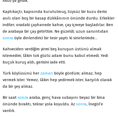
Aksu’ya girdik.
Kaptıkaçtı; kapısında kurutulmuş, tüysüz bir kuzu derisi
asılı olan boş bir kasap dükkânının önünde durdu. Erkekler
indiler; oradaki çayhanede kahve, çay içmeye başladılar. Ben
de arabaya bir çay getirttim. Ne güzeldi; uzun sarsıntıdan
sonra
öyle dinlendirici bir tesir yaptı ki sinirlerimde…
Kahveciden verdiğim yirmi beş kuruşun üstünü almak
istemedim; lâkin tok gözlü adam bunu kabul etmedi. Yedi
buçuk kuruş aldı, gerisini iade etti.
Türk köylüsünü her
zaman
böyle gördüm; almaz, hep
vermek ister. Yemez, lâkin hep yedirmek ister, karşılık olarak
da bir şey almaz.
Bir saat
sonra
araba, genç hava subayını beyaz bir bina
önünde bıraktı, tekrar yola koyuldu. Az
sonra
, İnegöl’e
vardık.