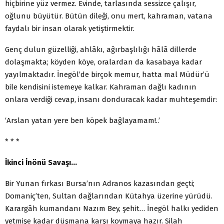
hiçbirine yüz vermez. Evinde, tarlasında sessizce çalışır,
oğlunu büyütür. Bütün dileği, onu mert, kahraman, vatana
faydalı bir insan olarak yetiştirmektir.
Genç dulun güzelliği, ahlâkı, ağırbaşlılığı hâlâ dillerde
dolaşmakta; köyden köye, oralardan da kasabaya kadar
yayılmaktadır. İnegöl’de birçok memur, hatta mal Müdür’ü
bile kendisini istemeye kalkar. Kahraman dağlı kadının
onlara verdiği cevap, insanı donduracak kadar muhteşemdir:
‘Arslan yatan yere ben köpek bağlayamam!..’
* * *
İkinci İnönü Savaşı…
Bir Yunan fırkası Bursa’nın Adranos kazasından geçti;
Domaniç’ten, Sultan dağlarından Kütahya üzerine yürüdü.
Karargâh kumandanı Nazım Bey, şehit… İnegöl halkı yediden
yetmişe kadar düşmana karşı koymaya hazır. Silah