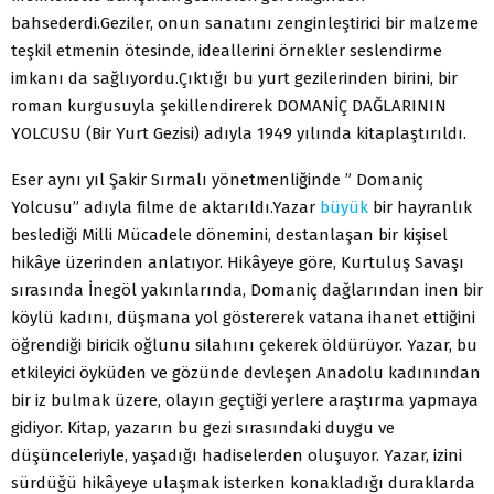
bahsederdi.Geziler, onun sanatını zenginleştirici bir malzeme
teşkil etmenin ötesinde, ideallerini örnekler seslendirme
imkanı da sağlıyordu.Çıktığı bu yurt gezilerinden birini, bir
roman kurgusuyla şekillendirerek DOMANİÇ DAĞLARININ
YOLCUSU (Bir Yurt Gezisi) adıyla 1949 yılında kitaplaştırıldı.
Eser aynı yıl Şakir Sırmalı yönetmenliğinde ” Domaniç
Yolcusu” adıyla filme de aktarıldı.Yazar
büyük
bir hayranlık
beslediği Milli Mücadele dönemini, destanlaşan bir kişisel
hikâye üzerinden anlatıyor. Hikâyeye göre, Kurtuluş Savaşı
sırasında İnegöl yakınlarında, Domaniç dağlarından inen bir
köylü kadını, düşmana yol göstererek vatana ihanet ettiğini
öğrendiği biricik oğlunu silahını çekerek öldürüyor. Yazar, bu
etkileyici öyküden ve gözünde devleşen Anadolu kadınından
bir iz bulmak üzere, olayın geçtiği yerlere araştırma yapmaya
gidiyor. Kitap, yazarın bu gezi sırasındaki duygu ve
düşünceleriyle, yaşadığı hadiselerden oluşuyor. Yazar, izini
sürdüğü hikâyeye ulaşmak isterken konakladığı duraklarda