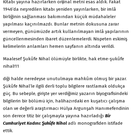
Kitabı yayına hazırlarken orijinal metni esas aldık. Fakat
1946’da neşredilen kitabı yeniden yayınlarken, bir imlâ
birliğinin sağlanması bakımından küçük müdahaleler
yapılması kaçınılmazdı. Bunlar metnin dokusuna zarar
vermeyen, günümüzde artık kullanılmayan imlâ yapılarının
güncellenmesinden ibaret düzenlemelerdi. Nispeten eskimiş
kelimelerin anlamları hemen sayfanın altında verildi.
Maalesef Şukûfe Nihal ölümüyle birlikte, hak etme-şukûfe
nihal!11
diği halde neredeyse unutulmaya mahkûm olmuş bir yazar.
Şükûfe Nihal’le ilgili derli toplu bilgilere rastlamak oldukça
güç. Bu sebeple, girişte yer verdiğimiz yazarın biyografisindeki
bilgilerin bir bölümü için, halihazırdaki en kuşatıcı çalışma
olan ve değerli araştırmacı Hülya Argunşah Hanımefendinin
son derece titiz bir çalışmayla yayına hazırladığı
Bir
Cumhuriyet Kadını: Şukûfe Nihal
adlı monografiden istifade
ettik.