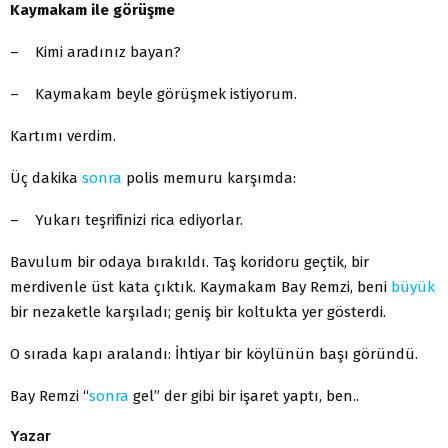
Kaymakam ile görüşme
– Kimi aradınız bayan?
– Kaymakam beyle görüşmek istiyorum.
Kartımı verdim.
Üç dakika
sonra
polis memuru karşımda:
– Yukarı teşrifinizi rica ediyorlar.
Bavulum bir odaya bırakıldı. Taş koridoru geçtik, bir
merdivenle üst kata çıktık. Kaymakam Bay Remzi, beni
büyük
bir nezaketle karşıladı; geniş bir koltukta yer gösterdi.
O sırada kapı aralandı: İhtiyar bir köylünün başı göründü.
Bay Remzi “
sonra
gel” der gibi bir işaret yaptı, ben..
Yazar