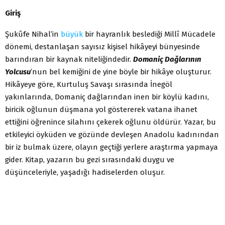
Giriş
Şukûfe Nihal’in
büyük
bir hayranlık beslediği Millî Mücadele
dönemi, destanlaşan sayısız kişisel hikâyeyi bünyesinde
barındıran bir kaynak niteliğindedir.
Domaniç Dağlarının
Yolcusu
’nun bel kemiğini de yine böyle bir hikâye oluşturur.
Hikâyeye göre, Kurtuluş Savaşı sırasında İnegöl
yakınlarında, Domaniç dağlarından inen bir köylü kadını,
biricik oğlunun düşmana yol göstererek vatana ihanet
ettiğini öğrenince silahını çekerek oğlunu öldürür. Yazar, bu
etkileyici öyküden ve gözünde devleşen Anadolu kadınından
bir iz bulmak üzere, olayın geçtiği yerlere araştırma yapmaya
gider. Kitap, yazarın bu gezi sırasındaki duygu ve
düşünceleriyle, yaşadığı hadiselerden oluşur.