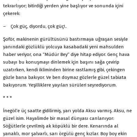
tekrarlıyor; bitirdiği yerden yine başlıyor ve sonunda içini
çekerek:
– Çok güç, diyordu, çok güç!..
Şoför, makinenin gürültüsünü bastırmaya uğraşan sesiyle
yanındaki gözlüklü yolcuya kasabadaki yeni mahsulden
haber veriyor, ona “Müdür Bey” diye hitap ediyor. Genç hava
subayı bu konuşmayı dinlemek için başını sağa çevirip
uzatırken, kendi ikliminden birine rastlamış gibi, çekingen
gözle bana bakıyor. Ve ben doymaz gözlerle güzel tabiata
bakıyorum. Yeşilliklere yayılan sürüleri seyrediyorum.
* * *
İnegöl’e üç saatte gidilirmiş, yarı yolda Aksu varmış. Aksu, ne
güzel isim. Hayalimde bir masal dünyası canlanıyor:
Söğütlerle çevrilmiş ak köpüklü bir dere. Kenarında al
yanaklı, mor şalvarlı, sarı örgülü genç kızlar. Boy boy ekin