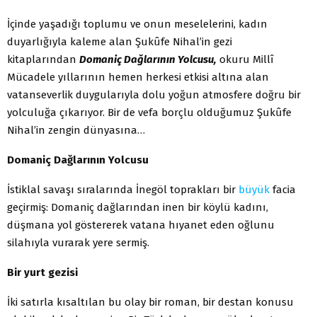
İçinde yaşadığı toplumu ve onun meselelerini, kadın
duyarlığıyla kaleme alan Şukûfe Nihal’in gezi
kitaplarından
Domaniç Dağlarının Yolcusu,
okuru Millî
Mücadele yıllarının hemen herkesi etkisi altına alan
vatanseverlik duygularıyla dolu yoğun atmosfere doğru bir
yolculuğa çıkarıyor. Bir de vefa borçlu olduğumuz Şukûfe
Nihal’in zengin dünyasına…
Domaniç Dağlarının Yolcusu
İstiklal savaşı sıralarında İnegöl toprakları bir
büyük
facia
geçirmiş: Domaniç dağlarından inen bir köylü kadını,
düşmana yol göstererek vatana hıyanet eden oğlunu
silahıyla vurarak yere sermiş.
Bir yurt gezisi
İki satırla kısaltılan bu olay bir roman, bir destan konusu