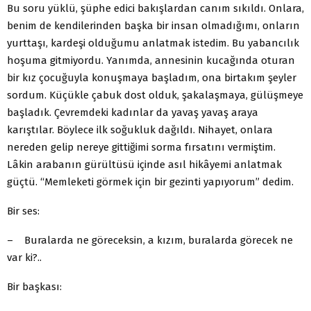
Bu soru yüklü, şüphe edici bakışlardan canım sıkıldı. Onlara,
benim de kendilerinden başka bir insan olmadığımı, onların
yurttaşı, kardeşi olduğumu anlatmak istedim. Bu yabancılık
hoşuma gitmiyordu. Yanımda, annesinin kucağında oturan
bir kız çocuğuyla konuşmaya başladım, ona birtakım şeyler
sordum. Küçükle çabuk dost olduk, şakalaşmaya, gülüşmeye
başladık. Çevremdeki kadınlar da yavaş yavaş araya
karıştılar. Böylece ilk soğukluk dağıldı. Nihayet, onlara
nereden gelip nereye gittiğimi sorma fırsatını vermiştim.
Lâkin arabanın gürültüsü içinde asıl hikâyemi anlatmak
güçtü. “Memleketi görmek için bir gezinti yapıyorum” dedim.
Bir ses:
– Buralarda ne göreceksin, a kızım, buralarda görecek ne
var ki?..
Bir başkası: