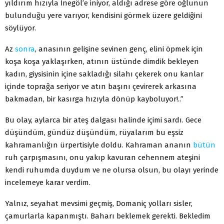
yıldırım hızıyla İnegöl’e iniyor, aldığı adrese göre oğlunun
bulunduğu yere varıyor, kendisini görmek üzere geldiğini
söylüyor.
Az
sonra
, anasının gelişine sevinen genç, elini öpmek için
koşa koşa yaklaşırken, atının üstünde dimdik bekleyen
kadın, giysisinin içine sakladığı silahı çekerek onu kanlar
içinde toprağa seriyor ve atın başını çevirerek arkasına
bakmadan, bir kasırga hızıyla dönüp kayboluyor!..”
Bu olay, aylarca bir ateş dalgası halinde içimi sardı. Gece
düşündüm, gündüz düşündüm, rüyalarım bu eşsiz
kahramanlığın ürpertisiyle doldu. Kahraman ananın
bütün
ruh çarpışmasını, onu yakıp kavuran cehennem ateşini
kendi ruhumda duydum ve ne olursa olsun, bu olayı yerinde
incelemeye karar verdim.
Yalnız, seyahat mevsimi geçmiş, Domaniç yolları sisler,
çamurlarla kapanmıştı. Baharı beklemek gerekti. Bekledim