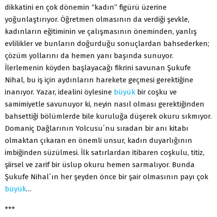
dikkatini en çok dönemin “kadın” figürü üzerine
yoğunlaştırıyor. Öğretmen olmasının da verdiği şevkle,
kadınların eğitiminin ve çalışmasının öneminden, yanlış
evlilikler ve bunların doğurduğu sonuçlardan bahsederken;
çözüm yollarını da hemen yanı başında sunuyor.
İlerlemenin köyden başlayacağı fikrini savunan Şukufe
Nihal, bu iş için aydınların harekete geçmesi gerektiğine
inanıyor. Yazar, idealini öylesine
büyük
bir coşku ve
samimiyetle savunuyor ki, neyin nasıl olması gerektiğinden
bahsettiği bölümlerde bile kuruluğa düşerek okuru sıkmıyor.
Domaniç Dağlarının Yolcusu´nu sıradan bir anı kitabı
olmaktan çıkaran en önemli unsur, kadın duyarlığının
imbiğinden süzülmesi. İlk satırlardan itibaren coşkulu, titiz,
şiirsel ve zarif bir üslup okuru hemen sarmalıyor. Bunda
Şukufe Nihal´ın her şeyden önce bir şair olmasının payı çok
büyük
…
***