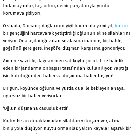
bulamayanlar, taş, odun, demir parçalarıyla yurdu
korumaya gidiyor!..
O sırada, Domaniç dağlarının yiğit kadını da yirmi yıl,
bütün
bir gençliğini harcayarak yetiştirdiği oğlunun eline silahlarını
veriyor: Ona aşıladığı vatan sevdasına inanmış bir halde,
göğsünü gere gere, İnegöl’e, düşman karşısına gönderiyor.
Ama ne yazık ki, dağdan inen saf köylü çocuk; bize hainlik
eden bir jandarma onbaşısı tarafından kullanılıyor. Yaptığı
işin kötülüğünden habersiz, düşmana haber taşıyor!
Bir gün, köyünde oğluna ve yurda dua ile bekleyen anaya,
uğursuz bir haber veriyorlar:
‘Oğlun düşmana casusluk etti!’
Kadın bir an duraklamadan silahlarını kuşanıyor, atına
binip yola düşüyor. Kuytu ormanlar, yalçın kayalar aşarak bir