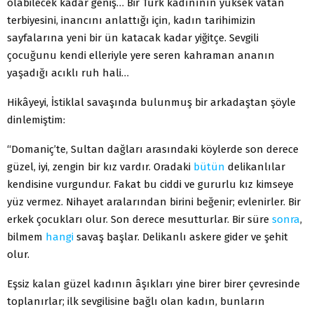
olabilecek kadar geniş… Bir Türk kadınının yüksek vatan
terbiyesini, inancını anlattığı için, kadın tarihimizin
sayfalarına yeni bir ün katacak kadar yiğitçe. Sevgili
çocuğunu kendi elleriyle yere seren kahraman ananın
yaşadığı acıklı ruh hali…
Hikâyeyi, İstiklal savaşında bulunmuş bir arkadaştan şöyle
dinlemiştim:
“Domaniç’te, Sultan dağları arasındaki köylerde son derece
güzel, iyi, zengin bir kız vardır. Oradaki
bütün
delikanlılar
kendisine vurgundur. Fakat bu ciddi ve gururlu kız kimseye
yüz vermez. Nihayet aralarından birini beğenir; evlenirler. Bir
erkek çocukları olur. Son derece mesutturlar. Bir süre
sonra
,
bilmem
hangi
savaş başlar. Delikanlı askere gider ve şehit
olur.
Eşsiz kalan güzel kadının âşıkları yine birer birer çevresinde
toplanırlar; ilk sevgilisine bağlı olan kadın, bunların