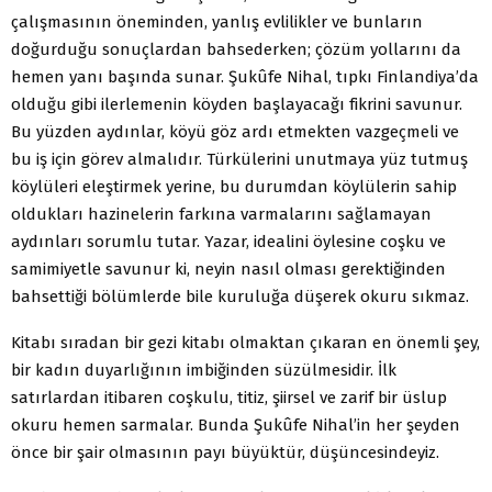
çalışmasının öneminden, yanlış ev
lilik
ler ve bunların
doğurduğu sonuçlardan bahsederken; çözüm yollarını da
hemen yanı başında sunar. Şukûfe Nihal, tıpkı Finlandiya’da
olduğu gibi ilerlemenin köyden başlayacağı fikrini savunur.
Bu yüzden aydınlar, köyü göz ardı etmekten vazgeçmeli ve
bu iş için görev almalıdır. Türkülerini unutmaya yüz tutmuş
köylüleri eleştirmek yerine, bu durumdan köylülerin sahip
oldukları hazinelerin farkına varmalarını sağlamayan
aydınları sorumlu tutar. Yazar, idealini öylesine coşku ve
samimiyetle savunur ki, neyin nasıl olması gerektiğinden
bahsettiği bölümlerde bile kuruluğa düşerek okuru sıkmaz.
Kitabı sıradan bir gezi kitabı olmaktan çıkaran en önemli şey,
bir kadın duyarlığının imbiğinden süzülmesidir. İlk
satırlardan itibaren coşkulu, titiz, şiirsel ve zarif bir üslup
okuru hemen sarmalar. Bunda Şukûfe Nihal’in her şeyden
önce bir şair olmasının payı büyüktür, düşüncesindeyiz.