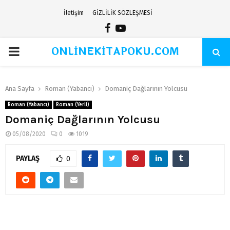
İletişim
GİZLİLİK SÖZLEŞMESİ
Facebook
Youtube
ONLİNEKİTAPOKU.COM
PRIMARY
MENU
Ana Sayfa
Roman (Yabancı)
Domaniç Dağlarının Yolcusu
Roman (Yabancı)
Roman (Yerli)
Domaniç Dağlarının Yolcusu
05/08/2020
0
1019
PAYLAŞ
0