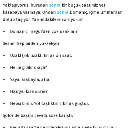
Yaklaşıyoruz, buradan
sonra
bir buçuk saatimiz var
kasabaya varmaya. Ondan
sonra
Domaniç. İçime ummanlar
dolup taşıyor. Yanımdakilere soruyorum:
– Domaniç, İnegöl’den çok uzak mı?
Sesler, hep birden yükseliyor:
– Uzak! Çok uzak!.. En az on saat.
– Ne ile gidilir oraya?
– Yaya, arabayla, atla.
– Hangisi kısa sürer?
– Hepsi birdir. Yol taşlıktır, çıkmak güçtür.
Şoför de başını çevirdi, söze karıştı:
– Beş altı saatte de gidebilirsiniz ama şöyle bir yüz lirayı