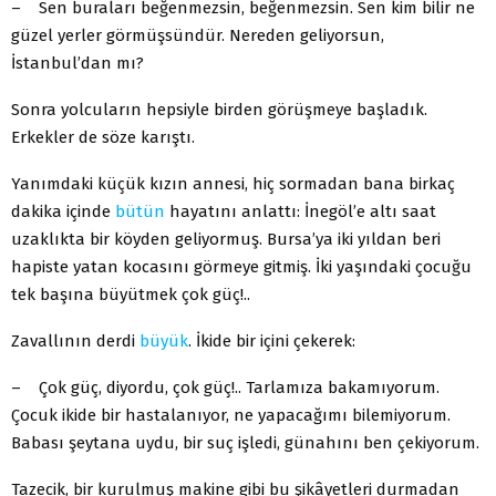
– Sen buraları beğenmezsin, beğenmezsin. Sen kim bilir ne
güzel yerler görmüşsündür. Nereden geliyorsun,
İstanbul’dan mı?
Sonra yolcuların hepsiyle birden görüşmeye başladık.
Erkekler de söze karıştı.
Yanımdaki küçük kızın annesi, hiç sormadan bana birkaç
dakika içinde
bütün
hayatını anlattı: İnegöl’e altı saat
uzaklıkta bir köyden geliyormuş. Bursa’ya iki yıldan beri
hapiste yatan kocasını görmeye gitmiş. İki yaşındaki çocuğu
tek başına büyütmek çok güç!..
Zava
llın
ın derdi
büyük
. İkide bir içini çekerek:
– Çok güç, diyordu, çok güç!.. Tarlamıza bakamıyorum.
Çocuk ikide bir hastalanıyor, ne yapacağımı bilemiyorum.
Babası şeytana uydu, bir suç işledi, günahını ben çekiyorum.
Tazecik, bir kurulmuş makine gibi bu şikâyetleri durmadan