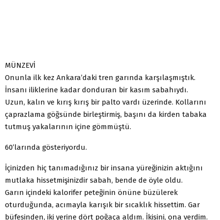
MÜNZEVİ
Onunla ilk kez Ankara’daki tren garında karşılaşmıştık.
İnsanı iliklerine kadar donduran bir kasım sabahıydı.
Uzun, kalın ve kırış kırış bir palto vardı üzerinde. Kollarını
çaprazlama göğsünde birleştirmiş, başını da kirden tabaka
tutmuş yakalarının içine gömmüştü.
60’larında gösteriyordu.
İçinizden hiç tanımadığınız bir insana yüreğinizin aktığını
mutlaka hissetmişinizdir sabah, bende de öyle oldu.
Garın içindeki kalorifer peteğinin önüne büzülerek
oturduğunda, acımayla karışık bir sıcaklık hissettim. Gar
büfesinden, iki yerine dört poğaça aldım. İkisini, ona verdim.