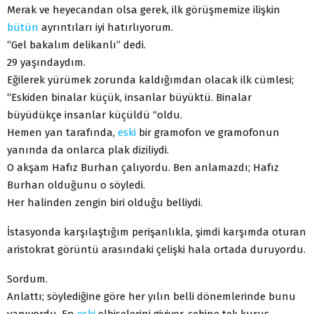
Merak ve heyecandan olsa gerek, ilk görüşmemize ilişkin
bütün
ayrıntıları iyi hatırlıyorum.
“Gel bakalım delikanlı” dedi.
29 yaşındaydım.
Eğilerek yürümek zorunda kaldığımdan olacak ilk cümlesi;
“Eskiden binalar küçük, insanlar büyüktü. Binalar
büyüdükçe insanlar küçüldü “oldu.
Hemen yan tarafında,
eski
bir gramofon ve gramofonun
yanında da onlarca plak diziliydi.
O akşam Hafız Burhan çalıyordu. Ben anlamazdı; Hafız
Burhan olduğunu o söyledi.
Her halinden zengin biri olduğu belliydi.
İstasyonda karşılaştığım perişanlıkla, şimdi karşımda oturan
aristokrat görüntü arasındaki çelişki hala ortada duruyordu.
Sordum.
Anlattı; söylediğine göre her yılın belli dönemlerinde bunu
yapıyordu. En
eski
elbiselerini giyiyor, cebine tek kuruş