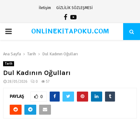
İletişim
GİZLİLİK SÖZLEŞMESİ
Facebook
Youtube
ONLİNEKİTAPOKU.COM
PRIMARY
MENU
Ana Sayfa
Tarih
Dul Kadının Oğulları
Tarih
Dul Kadının Oğulları
28/05/2026
0
57
PAYLAŞ
0