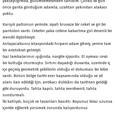
yaklaştığımda, gülümsemesinden tanıdım. Çünkü iki gün
önce garda gördüğüm adamla, uzaktan yakından alakası
yoktu.
Karışık paltonun yerinde, siyah kruvaze bir ceket ve gri bir
pantolon vardı. Ceketin yaka cebine kabartma gül desenli bir
mendil iliştirilmişti.
Anlayacaksınız istasyondaki hırpani adam gitmiş, yerine tam
bir aristokrat gelmişti.
Gaz lambalarının ışığında, nargile içiyordu. El oyması ceviz
bir koltuğa oturmuştu. Sırtını dayadığı duvarda, üzerinde iç
içe geçmiş geometrik şekillerin olduğu el dokuması bir kilim
vardı. Bütün bölge tarihi eser kapsamında olduğu ve sit
alanı ilan edildiği İçin, antikacı dükkânı da tarihten geldiği
gibi duruyordu. Tahta kapılı, tahta merdivenli, tahta
sundurmalı.
İki katlıydı, küçük ve tavanları basıktı. Boyunuz biraz uzunsa
içeride eğilerek yürümek zorunda kalıyordunuz.