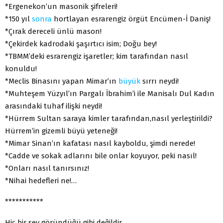
*Ergenekon’un masonik şifreleri!
*150 yıl
sonra
hortlayan esrarengiz örgüt Encümen-İ Daniş!
*Çırak dereceli ünlü mason!
*Çekirdek kadrodaki şaşırtıcı isim; Doğu bey!
*TBMM’deki esrarengiz işaretler; kim tarafından nasıl
konuldu!
*Meclis Binasını yapan Mimar’ın
büyük
sırrı neydi!
*Muhteşem Yüzyıl’ın Pargalı İbrahim’i ile Manisalı Dul Kadın
arasındaki tuhaf ilişki neydi!
*Hürrem Sultan saraya kimler tarafından,nasıl yerleştirildi?
Hürrem’in gizemli büyü yeteneği!
*Mimar Sinan’ın kafatası nasıl kayboldu, şimdi nerede!
*Cadde ve sokak adlarını bile onlar koyuyor, peki nasıl!
*Onları nasıl tanırsınız!
*Nihai hedefleri ne!…
***********
Hiç bir şey göründüğü gibi değildir.