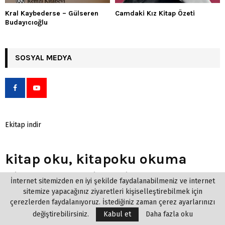
Kral Kaybederse – Gülseren
Camdaki Kız Kitap Özeti
Budayıcıoğlu
SOSYAL MEDYA
Ekitap indir
kitap oku, kitapoku okuma
kitapları, online kitap oku,
İnternet sitemizden en iyi şekilde faydalanabilmeniz ve internet
roman oku, sanal kitap oku,
sitemize yapacağınız ziyaretleri kişiselleştirebilmek için
çerezlerden faydalanıyoruz. İstediğiniz zaman çerez ayarlarınızı
hangi kitabi okumalıyım? Okuduğunuz veya okuyacağınız kitaplar
değiştirebilirsiniz.
Kabul et
Daha fazla oku
hakkında yorum, öneri veya fikirlerinizi yazabilir veya içeriğe puan