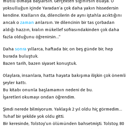
mutlu olmaya başlarsın. Gerçekten sığınırsın duaya. O
yoksulluğun içinde Yaradan’a çok daha yakın hissedersin
kendine. Kralların da, dilencilerin de aynı iştahla acıktığını
ancak o
zaman
anlarsın. Ve dilencinin bir tas çorbadan
aldığı hazzın, kralın mükellef sofrasındakinden çok daha
fazla olduğunu öğrenirsin…”
Daha
sonra
yıllarca, haftada bir, on beş günde bir, hep
burada buluştuk.
Bazen tarih, bazen siyaset konuştuk.
Olaylara, insanlara, hatta hayata bakışıma ilişkin çok önemli
şeyler kattı.
Bu kitabı onunla başlamamın nedeni de bu.
İşaretleri okumayı ondan öğrendim.
Şimdi nerede bilmiyorum. Yaklaşık 2 yıl oldu hiç görmedim…
Tuhaf bir şekilde yok oldu gitti.
Bir keresinde, Tolstoy’un ölümünden bahsetmişti. Tolstoy, 80