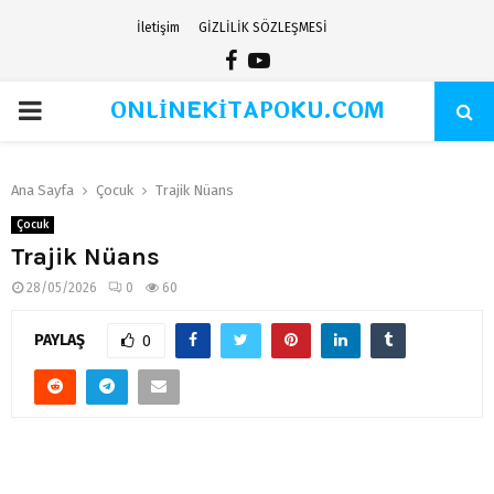
İletişim
GİZLİLİK SÖZLEŞMESİ
Facebook
Youtube
ONLİNEKİTAPOKU.COM
PRIMARY
MENU
Ana Sayfa
Çocuk
Trajik Nüans
Çocuk
Trajik Nüans
28/05/2026
0
60
PAYLAŞ
0