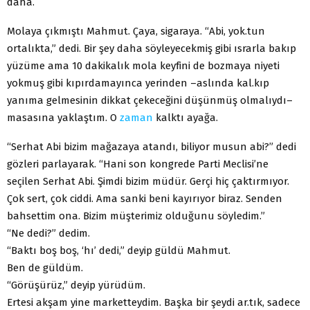
daha.
Molaya çıkmıştı Mahmut. Çaya, sigaraya. “Abi, yok.tun
ortalıkta,” dedi. Bir şey daha söyleyecekmiş gibi ısrarla bakıp
yüzüme ama 10 dakikalık mola keyfini de bozmaya niyeti
yokmuş gibi kıpırdamayınca yerinden –aslında kal.kıp
yanıma gelmesinin dikkat çekeceğini düşünmüş olmalıydı–
masasına yaklaştım. O
zaman
kalktı ayağa.
“Serhat Abi bizim mağazaya atandı, biliyor musun abi?” dedi
gözleri parlayarak. “Hani son kongrede Parti Meclisi’ne
seçilen Serhat Abi. Şimdi bizim müdür. Gerçi hiç çaktırmıyor.
Çok sert, çok ciddi. Ama sanki beni kayırıyor biraz. Senden
bahsettim ona. Bizim müşterimiz olduğunu söyledim.”
“Ne dedi?” dedim.
“Baktı boş boş, ‘hı’ dedi,” deyip güldü Mahmut.
Ben de güldüm.
“Görüşürüz,” deyip yürüdüm.
Ertesi akşam yine marketteydim. Başka bir şeydi ar.tık, sadece