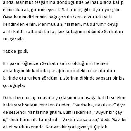
anda, Mahmut tezgâhına döndüğünde Serhat orada kalıp
elimi sıkacak, gülümseyecek. Sabahmış gibi. Uyanıyor gibi.
Oysa benim dizlerimin bağı çözülürken, o yürüdü gitti
kendinden emin. Mahmut’un, “Tamam, müdürüm,” deyişi
asılı kaldı, sallandı birkaç kez kulağımın dibinde Serhat’ın
rüzgârıyla.
Yaz da geldi.
Bir pazar öğleüzeri Serhat’ı karısı olduğunu hemen
anladığım bir kadınla pasajın önündeki o masalardan
bi.rinde otururken gördüm. Dizlerinin dibinde sapsarı bir kız
çocuğuyla.
Daha ben pasaj binasına yaklaşmadan ayağa kalktı ve elini
kaldırarak selam verirken öteden, “Merhaba, nasılsın?” diye
de seslendi. Yanlarına gittim. Elimi sıkarken, “Buyur bir çay
iç,” dedi. Karısı ile tanıştırdı. “Vaktin varsa otur,” dedi. Mavi bir
atlet vardı üzerinde. Kanvas bir şort giymişti. Çıplak