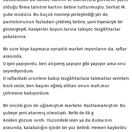
olduğu firma tanıtım kartını beline tutturmuştu. Serhat M.
şube müdürü. Bu küçük nesneyi yerleştirdiği yer de,
pantolonunun fazladan çekilmiş beline, yani hiyerarşik bir
göstergeydi. Kasiyerler boyun.larına takıyor, tezgâhtarlar
yakalarına.
Bir süre köşe kapmaca oynadık market reyonların-da, raflar
arasında.
O işini yapıyordu, ben alışveriş yapıyor gibi yapıyor ama onu
seyrediyordum.
O raflardaki ürünlere bakıp tezgâhtarlara talimatlar verirken
kısık sesle, ben başımı eğmiş alttan onun mah.mur
çehresine bakıyordum.
Bir önceki gün de uğramıştım markete. Rastlamamıştım. Bu
şubeye yeni atanmış olmalıydı. Belki de ilk g
Aniden gözüm ısırdı. Yüzündeki sisin ya da duma.nın
arasında, kalabalığın içinde bir yüz belirdi. Hemen kayboldu