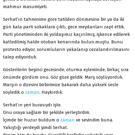
mahmur masumiyeti.
Serhat’ın tahminime göre tatilden dönmesine bir ya da iki
gün kala parti sokaklara çıktı, gece meydanları zapt ettik.
Parti yönetiminden iki yoldaşımız kaçırılmış, işkence edilerek
katledilmiş halde otoban kenarında bulun.muştu. Bunu
protesto ediyor, sorumluların yakalanıp cezalandırılmasını
talep ediyorduk.
Gösterilerin beşinci gecesinde, oturma eyleminde, birkaç sıra
önümde gördüm onu. Göz göze geldik. Marş söylüyorduk.
Marşın o dizesini birbirimize bakarak daha yüksek sesle
söyledik o
zaman
. Haykırdık.
Serhat’ın yeri burasıydı işte.
Onu oraya sağlam bir şekilde yerleştirdim.
İçimde bir huzur buldum o
zaman
ve sevindim buna.
Yakıştığı yerdeydi şimdi Serhat.
Benim işim de buydu. Güzelliği keşfedip yakıştığı yere