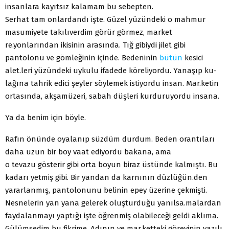
insanlara kayıtsız kalamam bu sebepten.
Serhat tam onlardandı işte. Güzel yüzündeki o mahmur
masumiyete takılıverdim görür görmez, market
re.yonlarından ikisinin arasında. Tığ gibiydi jilet gibi
pantolonu ve gömleğinin içinde. Bedeninin
bütün
kesici
alet.leri yüzündeki uykulu ifadede köreliyordu. Yanaşıp ku-
lağına tahrik edici şeyler söylemek istiyordu insan. Mar.ketin
ortasında, akşamüzeri, sabah düşleri kurduruyordu insana.
Ya da benim için böyle.
Rafın önünde oyalanıp süzdüm durdum. Beden orantıları
daha uzun bir boy vaat ediyordu bakana, ama
o tevazu gösterir gibi orta boyun biraz üstünde kalmıştı. Bu
kadarı yetmiş gibi. Bir yandan da karnının düzlüğün.den
yararlanmış, pantolonunu belinin epey üzerine çekmişti.
Nesnelerin yan yana gelerek oluşturduğu yanılsa.malardan
faydalanmayı yaptığı işte öğrenmiş olabileceği geldi aklıma.
Gülümsedim bu fikrime. Adının ve mar.ketteki görevinin yazılı