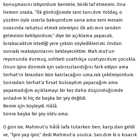
konuşmasını istiyordum benimle, bir.iki laf etmesini. Ona
hemen orada, “İlk gördüğümde seni tanı.dım Yoldaş, o
yüzden öyle ısrarla bakıyordum sana ama seni mesain
sırasında rahatsız etmek istemiyor, ilk adı.mın senden
gelmesini bekliyordum,” diye bir açıklama yapacak,
bırakacaktım istediği yere çeksin söyledikleri.mi. Ondan
sonraki reaksiyonlarını bekleyecektim. Mah.mut’un
reyonunda durmuş, sohbeti uzattıkça uzatıyor.dum çocukla.
Onun işine dönmek için sabırsızlandığını fark ediyor ama
Serhat’ın birazdan bize katılacağını uma.rak çekilmiyordum.
Sonradan Serhat’a fırsat bulsaydım yapacağım ama
yapamadığım açıklamayı bir kez daha düşündüğümde
anladım ki hiç de başka bir şey değildi.
Benim için böyleydi. Hâlâ.
Sonra başka bir şey oldu ama.
O gün ise, Mahmut’u hâlâ lafa tutarken ben, karşı.dan geldi
ve, “İşini yap işini,” dedi Mahmut’a usulca. San.dım ki o kısacık