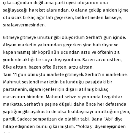
çıka.cağından değil ama parti üyesi oluşunun ona
sağlayacağı hareket alanından. O alana çekilip aniden içime
oturacak birkaç ağır lafı geçerken, belli etmeden kimseye,
sıralayıvermesinden.
Gitmeye gitmeye unutur gibi oluyordum Serhat’ı gün içinde.
Akşam marketin yakınından geçerken yine hatırlıyor ve
kapanmamış bir köprünün ucundan arzu ve öfkenin zıt
yönlerde aktığı bir suya düşüyordum. Bazen arzu üstten,
öfke alttan, bazen öfke üstten, arzu alttan.
Tam 11 gün olmuştu markete gitmeyeli. Serhat’ın marketine.
Mahmut seslendi marketin bulunduğu pasaj.daki bir
pastanenin, sigara içenler için dışarı atılmış bir.kaç
masasının birinden. Mahmut sebze reyonunda tezgâhtar
markette. Serhat’ın peşine düşeli, daha önce her defasında
yaptığım gibi ayaküstü de olsa fısıldaşmayı unuttuğum genç
partili. Sadece sempatizan da olabilir tabii. Bana “Abi” diye
hitap edişinden bunu çıkarmıştım. “Yoldaş” diyemeyişinden