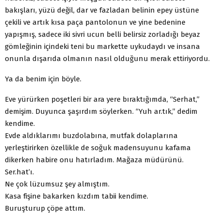
bakışları, yüzü değil, dar ve fazladan belinin epey üstüne
çekili ve artık kısa paça pantolonun ve yine bedenine
yapışmış, sadece iki sivri ucun belli belirsiz zorladığı beyaz
gömleğinin içindeki teni bu markette uykudaydı ve insana
onunla dışarıda olmanın nasıl olduğunu merak ettiriyordu.
Ya da benim için böyle.
Eve yürürken poşetleri bir ara yere bıraktığımda, “Serhat,”
demişim. Duyunca şaşırdım söylerken. “Yuh ar.tık,” dedim
kendime.
Evde aldıklarımı buzdolabına, mutfak dolaplarına
yerleştirirken özellikle de soğuk madensuyunu kafama
dikerken habire onu hatırladım. Mağaza müdürünü.
Ser.hat’ı.
Ne çok lüzumsuz şey almıştım.
Kasa fişine bakarken kızdım tabii kendime.
Buruşturup çöpe attım.