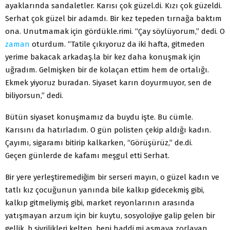
ayaklarında sandaletler. Karısı çok güzel.di. Kızı çok güzeldi.
Serhat çok güzel bir adamdı. Bir kez tepeden tırnağa baktım
ona. Unutmamak için gördükle.rimi. “Çay söylüyorum,” dedi. O
zaman
oturdum. “Tatile çıkıyoruz da iki hafta, gitmeden
yerime bakacak arkadaş.la bir kez daha konuşmak için
uğradım. Gelmişken bir de kolaçan ettim hem de ortalığı.
Ekmek yiyoruz buradan. Siyaset karın doyurmuyor, sen de
biliyorsun,” dedi.
Bütün siyaset konuşmamız da buydu işte. Bu cümle.
Karısını da hatırladım. O gün polisten çekip aldığı kadın.
Çayımı, sigaramı bitirip kalkarken, “Görüşürüz,” de.di.
Geçen günlerde de kafamı meşgul etti Serhat.
Bir yere yerleştiremediğim bir serseri mayın, o güzel kadın ve
tatlı kız çocuğunun yanında bile kalkıp gidecekmiş gibi,
kalkıp gitmeliymiş gibi, market reyonlarının arasında
yatışmayan arzum için bir kuytu, sosyolojiye galip gelen bir
gellik, b sivrilikleri kelten, beni haddi.mi aşmaya zorlayan