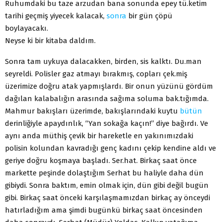
Ruhumdaki bu taze arzudan bana sonunda epey tü.ketim
tarihi geçmiş yiyecek kalacak,
sonra
bir gün çöpü
boylayacakı.
Neyse ki bir kitaba daldım.
Sonra tam uykuya dalacakken, birden, sis kalktı. Du.man
seyreldi. Polisler gaz atmayı bırakmış, copları çek.miş
üzerimize doğru atak yapmışlardı. Bir onun yüzünü gördüm
dağılan kalabalığın arasında sağıma soluma bak.tığımda.
Mahmur bakışları üzerimde, bakışlarındaki kuytu
bütün
derinliğiyle apaydınlık, “Yan sokağa kaçın!” diye bağırdı. Ve
aynı anda müthiş çevik bir hareketle en yakınımızdaki
polisin kolundan kavradığı genç kadını çekip kendine aldı ve
geriye doğru koşmaya başladı. Ser.hat. Birkaç saat önce
markette peşinde dolaştığım Serhat bu haliyle daha dün
gibiydi. Sonra baktım, emin olmak için, dün gibi değil bugün
gibi. Birkaç saat önceki karşılaşmamızdan birkaç ay önceydi
hatırladığım ama şimdi bugünkü birkaç saat öncesinden