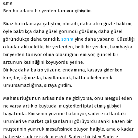
ama.
Ben bu adamı bir yerden tanıyor gibiydim.
Biraz hatırlamaya çalıştım, olmadı, daha alıcı gözle baktım,
öyle baktıkça daha güzel göründü gözüme, daha güzel
göründükçe daha tanıdık,
sonra
yine daha yabancı. Güzelliği
o kadar aktüeldi ki, bir yerlerden, belli bir yer.den, bambaşka
bir yerden tanıyor olma olasılığımı emi.yor, güncel bir
arzunun kesinliğini koyuyordu yerine.
Bir kez daha bakıp yüzüne, endamına, kasaya gider.ken
karşılaştığımızda, hayıflanarak, hatta öfkelenerek
umursamazlığına, sıraya girdim.
Mahmurluğunun arkasında ne gizliyorsa, onu meşgul eden
ne varsa artık o kuytuda, müşterileri iptal etmiş gi.biydi
hayatında. Kimsenin yüzüne bakmıyor, sadece raf.lardaki
ürünleri ve market çalışanlarını görüyordu sanki. Bazen bir
müşterinin yumruk mesafesinde oluyor, haliyle, ama o kadar
habersiz, sadece işiyle meşgul. Sadece bir işlev. Sadece