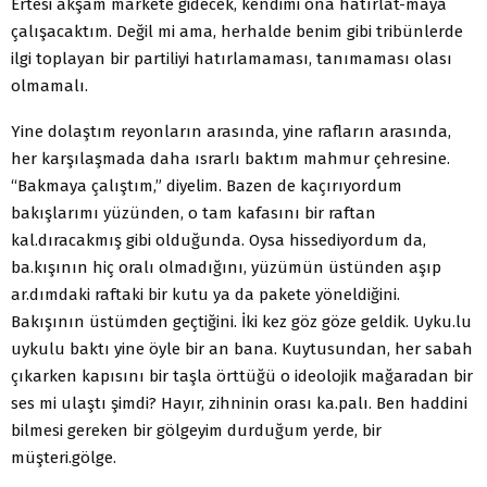
Ertesi akşam markete gidecek, kendimi ona hatırlat-maya
çalışacaktım. Değil mi ama, herhalde benim gibi tribünlerde
ilgi toplayan bir partiliyi hatırlamaması, tanımaması olası
olmamalı.
Yine dolaştım reyonların arasında, yine rafların arasında,
her karşılaşmada daha ısrarlı baktım mahmur çehresine.
“Bakmaya çalıştım,” diyelim. Bazen de kaçırıyordum
bakışlarımı yüzünden, o tam kafasını bir raftan
kal.dıracakmış gibi olduğunda. Oysa hissediyordum da,
ba.kışının hiç oralı olmadığını, yüzümün üstünden aşıp
ar.dımdaki raftaki bir kutu ya da pakete yöneldiğini.
Bakışının üstümden geçtiğini. İki kez göz göze geldik. Uyku.lu
uykulu baktı yine öyle bir an bana. Kuytusundan, her sabah
çıkarken kapısını bir taşla örttüğü o ideolojik mağaradan bir
ses mi ulaştı şimdi? Hayır, zihninin orası ka.palı. Ben haddini
bilmesi gereken bir gölgeyim durduğum yerde, bir
müşteri.gölge.