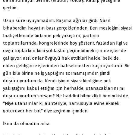
daha sonraydı. Serhat (Müdür) Yoldaş. Kalkıp yatağıma
geçtim.
Uzun süre uyuyamadım. Başıma ağrılar girdi. Nasıl
bihaberdim hayatın bazı gerçeklerinden. Ben mesleğimi siyasi
faaliyetlerimle birbirine pek yakıştırır, partinin
toplantılarında, kongrelerinde boy gösterir, fazladan ilgi ve
övgü toplarken kimi yoldaşlar geçinebilmek için ne işler-de
çalışıyor, asıl onlar övgüyü hak ettikleri halde, belki de,
elden geldiğince işlerinden bahsetmekten kaçınıyorlardı. Bir
gün bile birine ne iş yaptığını sormamışımdır, şimdi
düşünüyordum da. Kendi işimin siyasi kimliğime pek
yakıştığını kabul ettiğim için herhalde, utanacaklarını mı
düşünüyordum sorsam? Ne haddini bilmezlikti benimkisi de.
“Niye utansınlar ki, alınteriyle, namusuyla evine ekmek
götürüyor her biri,” diye geçirdim içimden.
İkna da olmadım ama.