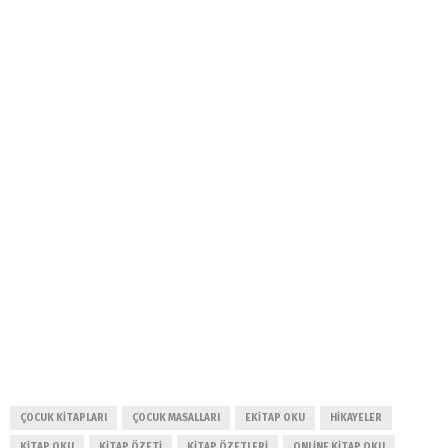
ÇOCUK KITAPLARI
ÇOCUK MASALLARI
EKITAP OKU
HIKAYELER
KITAP OKU
KITAP ÖZETI
KITAP ÖZETLERI
ONLINE KITAP OKU