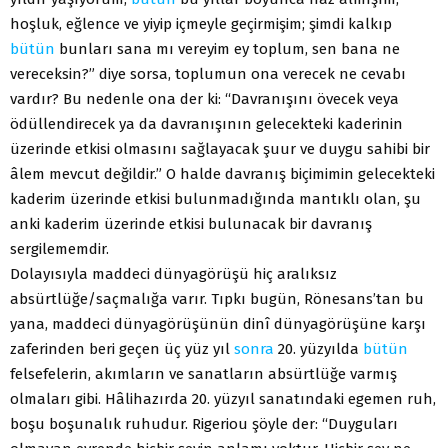
hoşluk, eğlence ve yiyip içmeyle geçirmişim; şimdi kalkıp
bütün
bunları sana mı vereyim ey toplum, sen bana ne
vereceksin?” diye sorsa, toplumun ona verecek ne cevabı
vardır? Bu nedenle ona der ki: “Davranışını övecek veya
ödüllendirecek ya da davranışının gelecekteki kaderinin
üzerinde etkisi olmasını sağlayacak şuur ve duygu sahibi bir
âlem mevcut değildir.” O halde davranış biçimimin gelecekteki
kaderim üzerinde etkisi bulunmadığında mantıklı olan, şu
anki kaderim üzerinde etkisi bulunacak bir davranış
sergilememdir.
Dolayısıyla maddeci dünyagörüşü hiç aralıksız
absürtlüğe/saçmalığa varır. Tıpkı bugün, Rönesans’tan bu
yana, maddeci dünyagörüşünün dinî dünyagörüşüne karşı
zaferinden beri geçen üç yüz yıl
sonra
20. yüzyılda
bütün
felsefelerin, akımların ve sanatların absürtlüğe varmış
olmaları gibi. Hâlihazırda 20. yüzyıl sanatındaki egemen ruh,
boşu boşunalık ruhudur. Rigeriou şöyle der: “Duyguları