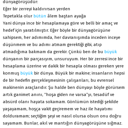
dünyagörüşüdür:
Eğer bir zerreyi kaldırırsan yerden
Tepetakla olur
bütün
âlem baştan ayağa
Yani dünya ince bir hesaplamaya göre ve belli bir amaç ve
hedef için yaratılmıştır. Eğer böyle bir dünyagörüşüne
sahipsem, her adımımda, her davranışımda inceden inceye
düşünmem ve bu adımı atmam gerektiği gibi, atıp
atmadığıma bakmam da gerekir. Çünkü ben de bu
büyük
dünyanın bir parçasıyım, unsuruyum. Her bir zerresi ince bir
hesaplama üzerine ve dakik bir hesapla olması gereken yere
konmuş
büyük
bir dünya. Büyük bir makine; insanların hepsi
de bir hedefin gerçekleşmesinin çalışanları, bu evrensel
makinenin araçlarıdır. Şu halde ben dünyayı böyle görürsem
artık ganimet anını, “hoşa giden ne varsa”yı, tesadüf ve
absürd olanı hayata sokamam. Gönlümün istediği şekilde
yaşayamam, hoşça vakit geçiremem ve haz ile hayatımı
dolduramam; seçtiğim şeyi ve nasıl olursa olsun onu doğru
sayamam. Bunlar, akıl ve mantığın dünyagörüşüne sığmaz.