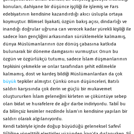
konuları, dahiyane bir düşünce işçiliği ile işlemiş ve Fars
edebiyatının kendisine kazandırdığı akıcı üslupla ortaya
koymuştur. Bilimsel liyakati, özgün bakış açısı, dindarlığı ve
inandığı doğrular uğruna can verecek kadar yürekli kişiliği ile
sadece İran gençliğini arkasından sürüklemekle kalmamış,
dünya Müslümanlarının öze dönüş çabasına katkıda
bulunarak bir döneme damgasını vurmuştur. Onun bu
özgün ve özgürlükçü tutumu, sadece İslam düşmanlarının
tepkisini çekmekle ve onlar tarafından şehit edilmekle
kalmamış, dost ve kardeş bildiği Müslümanlardan da çok
büyük
tepkiler almıştır. Çünkü onun düşünceleri, Batılı
saldırı karşısında çok derin ve güçlü bir mukavemet
oluştururken İslam geleneğini kirleten ve çöküntüye sebep
olan bidat ve hurafelere de ağır darbe indiriyordu. Tabiî bu
da bilinçsiz kesimler nezdinde İslam’ın kendisine yapılan bir
saldırı olarak algılanıyordu.
Kendi tabiriyle içinde doğup büyüdüğü geleneksel Safevî
Şiîliğine yönelttiği eleştiriler yüzünden İran’da dışlanırken, Şiî