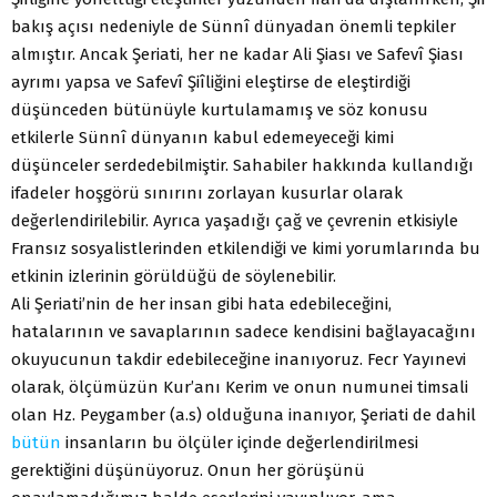
bakış açısı nedeniyle de Sünnî dünyadan önemli tepkiler
almıştır. Ancak Şeriati, her ne kadar Ali Şiası ve Safevî Şiası
ayrımı yapsa ve Safevî Şiîliğini eleştirse de eleştirdiği
düşünceden bütünüyle kurtulamamış ve söz konusu
etkilerle Sünnî dünyanın kabul edemeyeceği kimi
düşünceler serdedebilmiştir. Sahabiler hakkında kullandığı
ifadeler hoşgörü sınırını zorlayan kusurlar olarak
değerlendirilebilir. Ayrıca yaşadığı çağ ve çevrenin etkisiyle
Fransız sosyalistlerinden etkilendiği ve kimi yorumlarında bu
etkinin izlerinin görüldüğü de söylenebilir.
Ali Şeriati’nin de her insan gibi hata edebileceğini,
hatalarının ve savaplarının sadece kendisini bağlayacağını
okuyucunun takdir edebileceğine inanıyoruz. Fecr Yayınevi
olarak, ölçümüzün Kur’anı Kerim ve onun numunei timsali
olan Hz. Peygamber (a.s) olduğuna inanıyor, Şeriati de dahil
bütün
insanların bu ölçüler içinde değerlendirilmesi
gerektiğini düşünüyoruz. Onun her görüşünü