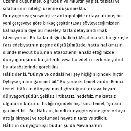
üzerine düşünmek, o grubun ve milletin yapısı, tabiatı ve
sıfatlarının niteliği üzerine düşünmektir.
Dünyagörüşü; sosyoloji ve antropolojide ortaya atılmış bu
yeni çerçeveye göre birkaç çeşittir (Esas söyleyeceğimizden
kalmayalım diye bu meseleyi fazla detaylandırmak
istemiyorum. Bu kadar değini kâfidir). Misal olarak, bu görüşle
Fars edebiyatının peşine düştüğümüzde, hatta halkımızın
dilinde mevcut bulunan atasözlerini analiz ettiğimizde
dünyagörüşünü bu şiirlerde veya bu edebî eserlerde yahut
bu atasözlerinde görebiliriz.
Hâfız der ki: “Dünya ve ondaki her şey hiçliğin içindeki hiçtir.
Öyleyse şu anı ganimet bil.” Bu şiirde iki temel vardır: Birinci
temel, Hâfız’ın dünyayı nasıl gördüğünü ortaya koyan
dünyagörüşüdür: Şekilsiz, irtibatsız, hedefsiz, maksatsız
olguların bütünü, hiçliğin içindeki hiç. İkinci temel, “şu anı
ganimet bil”. Bu, Hâfız’ın, kendi dünyagörüşüne göre ortaya
attığı bireysel ve toplumsal hayatın tarzı ve stilidir.
Hâfız’ın dünyagörüşü budur, şu da Mevlana’nın