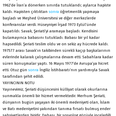
1962’de İran’a dönerken sınırda tutuklandı; aylarca hapiste
kaldı. Hapisten çıktıktan
sonra
öğretmenlik yapmaya
başladı ve Meşhed Üniversitesi ve diğer merkezlerde
konferanslar verdi. Hüseyniyei İrşad 1973 Eylül’ünde
kapatıldı. Savak, Şeriati’yi aramaya başladı. Kendisini
bulamayınca babasını tutukladı. Babası bir yıl kadar
hapsedildi. Şeriati teslim oldu ve on sekiz ay hücrede kaldı.
197577 arası Savak’ın takibinden sürekli kaçıp başkalarının
evlerinde kalarak çalışmalarına devam etti. Sabahlara kadar
süren konuşmalar yaptı. 16 Mayıs 1977’de Avrupa’ya hicret
etti. Otuz gün
sonra
İngiliz İstihbaratı’nın yardımıyla Savak
tarafından şehit edildi.
YAYINCININ NOTU
Yayınevimiz, Şeriati düşüncesini külliyat olarak okurlarına
sunmakla önemli bir hizmet vermektedir. Merhum Şeriati,
dünyanın bugün yaşayan iki önemli medeniyeti olan, İslam
ve Batı medeniyetini yakından tanıma fırsatı bulmuş ender
şahsiyetlerden biridir. Dahası, bir sosyolog gözüyle incelediği