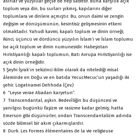
asırlar ve yüzyıllar geçse de hep sabittir. Buna karşılık açık
toplum veya din, bu surları yıkmış, kapılarını diğer
toplumlara ve dinlere açmıştır. Bu, onun daimi ve zengin
değişim ve dönüşümünün, kesintisiz gelişmesinin etkeni
olmaktadır. Yahudi kavmi, kapalı toplum ve dinin örneği;
ikinci, üçüncü ve dördüncü yüzyılın İslam’ı ve İslam toplumu
ise açık toplum ve dinin numunesidir. Habeşistan
Hıristiyanlığı kapalı toplumun, Batı Avrupa Hıristiyanlığı ise
açık dinin örneğidir.
5 Şeyhi İşrak’ın sekizinci iklim olarak da nitelediği misal
âleminde en Doğu ve en batıda YecucMecuc’un yaşadığı iki
şehir. Logatnamei Dehhoda (Çev.)
6 “Leyse verae Abadan karyetun”.
7 Transcendantal, aşkın. Bedevîliğin bu düşüncesi ve
yanılgısı bugünkü faşizm ve rasizme kadar gelmiş; hatta
Emerson gibi düşünürler, ondan Transcendantalizm adında
sözde bilimsel bir akım çıkarmışlardır.
8 Durk. Les Formes élémentaires de la vie religieuse