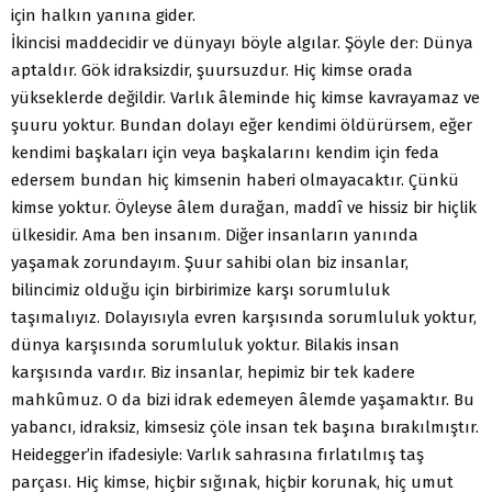
için halkın yanına gider.
İkincisi maddecidir ve dünyayı böyle algılar. Şöyle der: Dünya
aptaldır. Gök idraksizdir, şuursuzdur. Hiç kimse orada
yükseklerde değildir. Varlık âleminde hiç kimse kavrayamaz ve
şuuru yoktur. Bundan dolayı eğer kendimi öldürürsem, eğer
kendimi başkaları için veya başkalarını kendim için feda
edersem bundan hiç kimsenin haberi olmayacaktır. Çünkü
kimse yoktur. Öyleyse âlem durağan, maddî ve hissiz bir hiçlik
ülkesidir. Ama ben insanım. Diğer insanların yanında
yaşamak zorundayım. Şuur sahibi olan biz insanlar,
bilincimiz olduğu için birbirimize karşı sorumluluk
taşımalıyız. Dolayısıyla evren karşısında sorumluluk yoktur,
dünya karşısında sorumluluk yoktur. Bilakis insan
karşısında vardır. Biz insanlar, hepimiz bir tek kadere
mahkûmuz. O da bizi idrak edemeyen âlemde yaşamaktır. Bu
yabancı, idraksiz, kimsesiz çöle insan tek başına bırakılmıştır.
Heidegger’in ifadesiyle: Varlık sahrasına fırlatılmış taş
parçası. Hiç kimse, hiçbir sığınak, hiçbir korunak, hiç umut