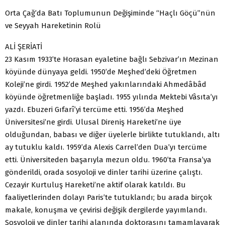
Orta Çağ’da Batı Toplumunun Değişiminde “Haçlı Göçü”nün
ve Seyyah Hareketinin Rolü
ALİ ŞERİATİ
23 Kasım 1933’te Horasan eyaletine bağlı Sebzivar’ın Mezinan
köyünde dünyaya geldi. 1950’de Meşhed’deki Öğretmen
Koleji’ne girdi. 1952’de Meşhed yakınlarındaki Ahmedâbâd
köyünde öğretmenliğe başladı. 1955 yılında Mektebi Vâsıta’yı
yazdı. Ebuzeri Gıfarî’yi tercüme etti. 1956’da Meşhed
Üniversitesi’ne girdi. Ulusal Direniş Hareketi’ne üye
olduğundan, babası ve diğer üyelerle birlikte tutuklandı, altı
ay tutuklu kaldı. 1959’da Alexis Carrel’den Dua’yı tercüme
etti. Üniversiteden başarıyla mezun oldu. 1960’ta Fransa’ya
gönderildi, orada sosyoloji ve dinler tarihi üzerine çalıştı.
Cezayir Kurtuluş Hareketi’ne aktif olarak katıldı. Bu
faaliyetlerinden dolayı Paris’te tutuklandı; bu arada birçok
makale, konuşma ve çevirisi değişik dergilerde yayımlandı.
Sosyoloji ve dinler tarihi alanında doktorasını tamamlayarak