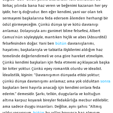
birkaç yılında bana haz veren ve beğenimi kazanan her şey
iyidir, her iş doğrudur. Ben eğer kendimi, yani var olan tek
sermayemi başkalarına feda edersem âlemden herhangi bir
ödül görmeyeceğim. Çünkü dünya iyi ve kötü davranışı
anlamaz. Dolayısıyla anı ganimet bilme felsefesi, Albert
Camus’nün söyleyişiyle, mantıken hiçlik ve abes (Absurdité)
felsefesinden doğar. Yani ben
bütün
davranışlarımı,
hayatımı, başkalarıyla ve tabiatla ilişkilerimi aldığım haz
temelinde değerlendirmeli ve ona göre hareket etmeliyim.
Çünkü kendimi başkaları için feda etmemi açıklayacak başka
bir kriter yoktur. Çünkü epey romantik olurdu ve idealist.
İdealistlik, kişinin: “Davranışımın dünyada etkisi yoktur;
çünkü dünya davranışımı anlamaz; ama yok olduktan
sonra
başkaları beni hayırla anacağı için kendimi onlara feda
ederim.” demesidir. Şarkı, telkin, duygularla ve koltuğun
altına karpuz koyarak bireyler fedakârlığa mecbur edilebilir;
ama sadece duygu insanları. Değilse, aynı şahıs: “Altmış
yıldır yaşıyorum,
bütün
bu yıllar boyunca haz almışım,