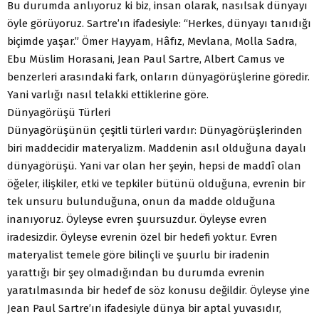
Bu durumda anlıyoruz ki biz, insan olarak, nasılsak dünyayı
öyle görüyoruz. Sartre’ın ifadesiyle: “Herkes, dünyayı tanıdığı
biçimde yaşar.” Ömer Hayyam, Hâfız, Mevlana, Molla Sadra,
Ebu Müslim Horasani, Jean Paul Sartre, Albert Camus ve
benzerleri arasındaki fark, onların dünyagörüşlerine göredir.
Yani varlığı nasıl telakki ettiklerine göre.
Dünyagörüşü Türleri
Dünyagörüşünün çeşitli türleri vardır: Dünyagörüşlerinden
biri maddecidir materyalizm. Maddenin asıl olduğuna dayalı
dünyagörüşü. Yani var olan her şeyin, hepsi de maddî olan
öğeler, ilişkiler, etki ve tepkiler bütünü olduğuna, evrenin bir
tek unsuru bulunduğuna, onun da madde olduğuna
inanıyoruz. Öyleyse evren şuursuzdur. Öyleyse evren
iradesizdir. Öyleyse evrenin özel bir hedefi yoktur. Evren
materyalist temele göre bilinçli ve şuurlu bir iradenin
yarattığı bir şey olmadığından bu durumda evrenin
yaratılmasında bir hedef de söz konusu değildir. Öyleyse yine
Jean Paul Sartre’ın ifadesiyle dünya bir aptal yuvasıdır,