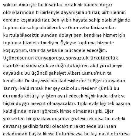
yoktur. Ama işte bu insanlar, ortak bir kadere duçar
olduklarından birbirleriyle dayanışmalıdırlar, birbirlerinin
derdine koşmalıdırlar. Ben iyi bir hayata sahip olabildiğimde
toplum da sahip olabilecek ve Oran veba faciasından
kurtulabilecektir. Bundan dolayı ben, kendime hizmet için
topluma hizmet etmeliyim. Öyleyse topluma hizmete
koşuyorum, Oran’da veba ile mücadele edeceğim.
Üçüncüsünün dünyagörüşü, sonsuzluk, ürkütücülük,
mantıksal sonsuzluk ve doğruluk içeren akıl yürütmeye
dayalıdır. Bu üçüncü şahsiyet Albert Camus’nün ta
kendisidir. Dostoyevski’nin ifadesiyle der ki: Eğer dünyadan
Tanrı’yı kaldırırsak her şey caiz olur. Neden? Çünkü bu
durumda kötü işi iyi işten ayırt edecek hiçbir irade, idrak ve
hiçbir duygu mevcut olmayacaktır. Tıpkı evde kişi tek başına
kaldığında insanı görecek kimse olmaması gibi. Eğer
yüksekten bir göz davranışınızı gözleyecek olsa bu evdeki
davranış şekliniz farklı olacaktır. Fakat evde bu insan
evladından başka kimse bulunmazsa bu kişi nasıl oturursa