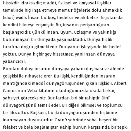
hissizdir, idraksizdir; maddî, fiziksel ve kimyasal ilişkiler
temelinde hiçi inşa etmeye memur öğelerle dolu ahmaklık
(idiot) evidir. İnsan bu boş, hedefsiz ve akıbetsiz ‘hiçistan’da
kendini bilmeye erişmiştir. Bu, insanın perişanlığının
başlangıcıdır. Çünkü insan, uyum, uzlaşma ve yakınlığı
bulunmayan bir dünyada yaşamaktadır. Dünya hiçlik
tarafına doğru gitmektedir. Dünyanın işleyişinde bir hedef
yoktur. Dünya hiçbir şey hissetmez, yani insan dünyaya
yabancıdır.
Bundan dolayı insanın dünyaya yabancılaşması ve âlemle
çelişkisi ile nihayete erer. Bu ilişki, kendiliğinden insanın
mantığındaki maddî dünyagörüşünden çıkan ilişkidir. Albert
Camus’nün Veba kitabını okuduğumuzda orada birkaç
şahsiyet göreceksiniz: Bunlardan biri bir rahiptir. Dinî
dünyagörüşünü temsil eder. Bir diğeri bilimsel ve toplumcu
bir filozoftur. Başkası, bu iki dünyagörüşünden hiçbirine
inanmayan düşünürdür. Oran9 şehrinde veba, beşerî bir
felaket ve bela başlamıştır. Rahip bunun karşısında bir tepki