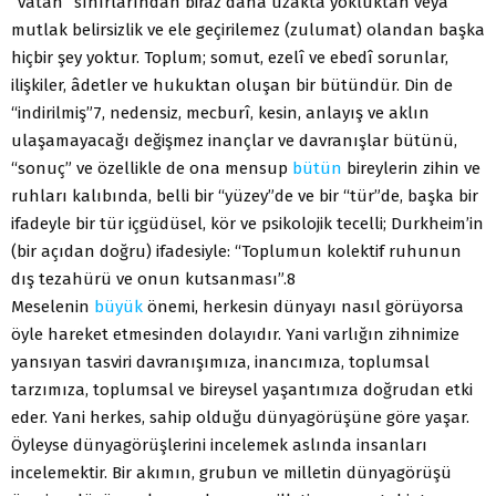
“vatan” sınırlarından biraz daha uzakta yokluktan veya
mutlak belirsizlik ve ele geçirilemez (zulumat) olandan başka
hiçbir şey yoktur. Toplum; somut, ezelî ve ebedî sorunlar,
ilişkiler, âdetler ve hukuktan oluşan bir bütündür. Din de
“indirilmiş”7, nedensiz, mecburî, kesin, anlayış ve aklın
ulaşamayacağı değişmez inançlar ve davranışlar bütünü,
“sonuç” ve özellikle de ona mensup
bütün
bireylerin zihin ve
ruhları kalıbında, belli bir “yüzey”de ve bir “tür”de, başka bir
ifadeyle bir tür içgüdüsel, kör ve psikolojik tecelli; Durkheim’in
(bir açıdan doğru) ifadesiyle: “Toplumun kolektif ruhunun
dış tezahürü ve onun kutsanması”.8
Meselenin
büyük
önemi, herkesin dünyayı nasıl görüyorsa
öyle hareket etmesinden dolayıdır. Yani varlığın zihnimize
yansıyan tasviri davranışımıza, inancımıza, toplumsal
tarzımıza, toplumsal ve bireysel yaşantımıza doğrudan etki
eder. Yani herkes, sahip olduğu dünyagörüşüne göre yaşar.
Öyleyse dünyagörüşlerini incelemek aslında insanları
incelemektir. Bir akımın, grubun ve milletin dünyagörüşü