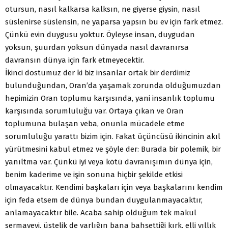
otursun, nasıl kalkarsa kalksın, ne giyerse giysin, nasıl
süslenirse süslensin, ne yaparsa yapsın bu ev için fark etmez.
Çünkü evin duygusu yoktur. Öyleyse insan, duygudan
yoksun, şuurdan yoksun dünyada nasıl davranırsa
davransın dünya için fark etmeyecektir.
İkinci dostumuz der ki biz insanlar ortak bir derdimiz
bulunduğundan, Oran’da yaşamak zorunda olduğumuzdan
hepimizin Oran toplumu karşısında, yani insanlık toplumu
karşısında sorumluluğu var. Ortaya çıkan ve Oran
toplumuna bulaşan veba, onunla mücadele etme
sorumluluğu yarattı bizim için. Fakat üçüncüsü ikincinin akıl
yürütmesini kabul etmez ve şöyle der: Burada bir polemik, bir
yanıltma var. Çünkü iyi veya kötü davranışımın dünya için,
benim kaderime ve işin sonuna hiçbir şekilde etkisi
olmayacaktır. Kendimi başkaları için veya başkalarını kendim
için feda etsem de dünya bundan duygulanmayacaktır,
anlamayacaktır bile. Acaba sahip olduğum tek makul
sermayeyi, üstelik de varlığın bana bahşettiği kırk, elli yıllık