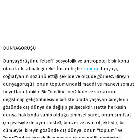
DÜNYAGÖRÜŞÜ
Dünyagörüşünü felsefî, sosyolojik ve antropolojik bir konu
olarak ele almak gerekir. İnsan hiçbir
zaman
dünyayı,
coğrafyanın sözünü ettiği şekilde ve ölçüde görmez. Bireyin
dünyagörüşü1, onun toplumundaki maddî ve manevî somut
boyutlara tabidir. Bir “medine”nin2 kale ve surlarının
değiştirilip geliştirilmesiyle birlikte orada yaşayan bireylerin
gözünde dış dünya da değişip gelişecektir. Hatta herkesin
dünya hakkında sahip olduğu zihinsel suret, onun sınıfsal
çerçevesiyle de aynı cinste3, benzer ve aynı ölçektedir; bir
cümleyle: bireyin gözünde dış dünya, onun “toplum” ve
“sınıf”ından gerçeklik aynasına ve nesnellik perdesine