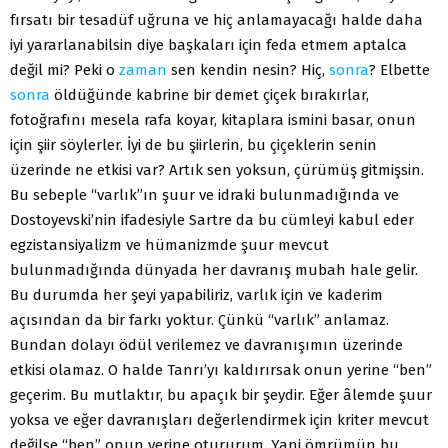
fırsatı bir tesadüf uğruna ve hiç anlamayacağı halde daha
iyi yararlanabilsin diye başkaları için feda etmem aptalca
değil mi? Peki o
zaman
sen kendin nesin? Hiç,
sonra
? Elbette
sonra
öldüğünde kabrine bir demet çiçek bırakırlar,
fotoğrafını mesela rafa koyar, kitaplara ismini basar, onun
için şiir söylerler. İyi de bu şiirlerin, bu çiçeklerin senin
üzerinde ne etkisi var? Artık sen yoksun, çürümüş gitmişsin.
Bu sebeple “varlık”ın şuur ve idraki bulunmadığında ve
Dostoyevski’nin ifadesiyle Sartre da bu cümleyi kabul eder
egzistansiyalizm ve hümanizmde şuur mevcut
bulunmadığında dünyada her davranış mubah hale gelir.
Bu durumda her şeyi yapabiliriz, varlık için ve kaderim
açısından da bir farkı yoktur. Çünkü “varlık” anlamaz.
Bundan dolayı ödül verilemez ve davranışımın üzerinde
etkisi olamaz. O halde Tanrı’yı kaldırırsak onun yerine “ben”
geçerim. Bu mutlaktır, bu apaçık bir şeydir. Eğer âlemde şuur
yoksa ve eğer davranışları değerlendirmek için kriter mevcut
değilse “ben” onun yerine otururum. Yani ömrümün bu