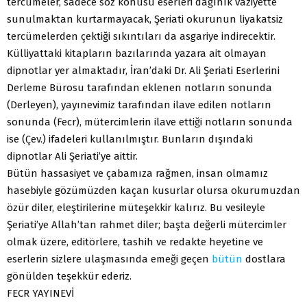
tercümeler, sadece söz konusu eserleri dağınık vaziyette
sunulmaktan kurtarmayacak, Şeriati okurunun liyakatsiz
tercümelerden çektiği sıkıntıları da asgariye indirecektir.
Külliyattaki kitapların bazılarında yazara ait olmayan
dipnotlar yer almaktadır, İran’daki Dr. Ali Şeriati Eserlerini
Derleme Bürosu tarafından eklenen notların sonunda
(Derleyen), yayınevimiz tarafından ilave edilen notların
sonunda (Fecr), mütercimlerin ilave ettiği notların sonunda
ise (Çev.) ifadeleri kullanılmıştır. Bunların dışındaki
dipnotlar Ali Şeriati’ye aittir.
Bütün hassasiyet ve çabamıza rağmen, insan olmamız
hasebiyle gözümüzden kaçan kusurlar olursa okurumuzdan
özür diler, eleştirilerine müteşekkir kalırız. Bu vesileyle
Şeriati’ye Allah’tan rahmet diler; başta değerli mütercimler
olmak üzere, editörlere, tashih ve redakte heyetine ve
eserlerin sizlere ulaşmasında emeği geçen
bütün
dostlara
gönülden teşekkür ederiz.
FECR YAYINEVİ