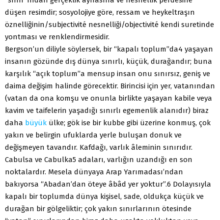
düşen resimdir; sosyolojiye göre, ressam ve heykeltraşın
öznelliğinin/subjectivité nesnelliği/objectivité kendi suretinde
yontması ve renklendirmesidir.
Bergson’un diliyle söylersek, bir “kapalı toplum”da4 yaşayan
insanın gözünde dış dünya sınırlı, küçük, durağandır; buna
karşılık “açık toplum”a mensup insan onu sınırsız, geniş ve
daima değişim halinde görecektir. Birincisi için yer, vatanından
(vatan da ona komşu ve onunla birlikte yaşayan kabile veya
kavim ve taifelerin yaşadığı sınırlı egemenlik alanıdır) biraz
daha
büyük
ülke; gök ise bir kubbe gibi üzerine konmuş, çok
yakın ve belirgin ufuklarda yerle buluşan donuk ve
değişmeyen tavandır. Kafdağı, varlık âleminin sınırıdır.
Cabulsa ve Cabulka5 adaları, varlığın uzandığı en son
noktalardır. Mesela dünyaya Arap Yarımadası’ndan
bakıyorsa “Abadan’dan öteye âbâd yer yoktur”.6 Dolayısıyla
kapalı bir toplumda dünya kişisel, sade, oldukça küçük ve
durağan bir gölgeliktir; çok yakın sınırlarının ötesinde