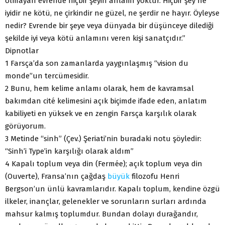
olmayan evrende hiçbir şeyin anlamı yoktur. Hiçbir şey ne
iyidir ne kötü, ne çirkindir ne güzel, ne şerdir ne hayır. Öyleyse
nedir? Evrende bir şeye veya dünyada bir düşünceye dilediği
şekilde iyi veya kötü anlamını veren kişi sanatçıdır.”
Dipnotlar
1 Farsça’da son zamanlarda yaygınlaşmış “vision du
monde”un tercümesidir.
2 Bunu, hem kelime anlamı olarak, hem de kavramsal
bakımdan cité kelimesini açık biçimde ifade eden, anlatım
kabiliyeti en yüksek ve en zengin Farsça karşılık olarak
görüyorum.
3 Metinde “sinh” (Çev.) Şeriati’nin buradaki notu şöyledir:
“Sinh’i Type’in karşılığı olarak aldım”
4 Kapalı toplum veya din (Fermée); açık toplum veya din
(Ouverte), Fransa’nın çağdaş
büyük
filozofu Henri
Bergson’un ünlü kavramlarıdır. Kapalı toplum, kendine özgü
ilkeler, inançlar, gelenekler ve sorunların surları ardında
mahsur kalmış toplumdur. Bundan dolayı durağandır,