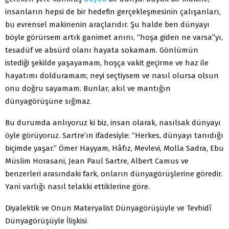
insanların hepsi de bir hedefin gerçekleşmesinin çalışanları,
bu evrensel makinenin araçlarıdır. Şu halde ben dünyayı
böyle görürsem artık ganimet anını, “hoşa giden ne varsa”yı,
tesadüf ve absürd olanı hayata sokamam. Gönlümün
istediği şekilde yaşayamam, hoşça vakit geçirme ve haz ile
hayatımı dolduramam; neyi seçtiysem ve nasıl olursa olsun
onu doğru sayamam. Bunlar, akıl ve mantığın
dünyagörüşüne sığmaz.
Bu durumda anlıyoruz ki biz, insan olarak, nasılsak dünyayı
öyle görüyoruz. Sartre’ın ifadesiyle: “Herkes, dünyayı tanıdığı
biçimde yaşar.” Ömer Hayyam, Hâfız, Mevlevi, Molla Sadra, Ebu
Müslim Horasani, Jean Paul Sartre, Albert Camus ve
benzerleri arasındaki fark, onların dünyagörüşlerine göredir.
Yani varlığı nasıl telakki ettiklerine göre.
Diyalektik ve Onun Materyalist Dünyagörüşüyle ve Tevhidî
Dünyagörüşüyle İlişkisi