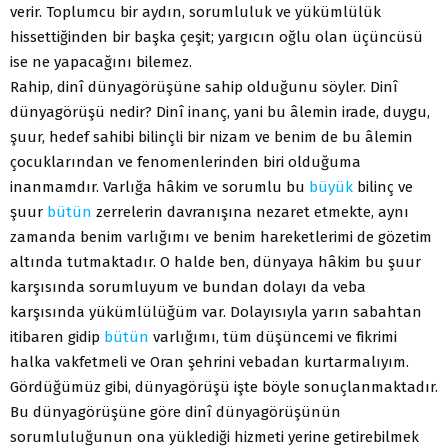
verir. Toplumcu bir aydın, sorumluluk ve yükümlülük
hissettiğinden bir başka çeşit; yargıcın oğlu olan üçüncüsü
ise ne yapacağını bilemez.
Rahip, dinî dünyagörüşüne sahip olduğunu söyler. Dinî
dünyagörüşü nedir? Dinî inanç, yani bu âlemin irade, duygu,
şuur, hedef sahibi bilinçli bir nizam ve benim de bu âlemin
çocuklarından ve fenomenlerinden biri olduğuma
inanmamdır. Varlığa hâkim ve sorumlu bu
büyük
bilinç ve
şuur
bütün
zerrelerin davranışına nezaret etmekte, aynı
zamanda benim varlığımı ve benim hareketlerimi de gözetim
altında tutmaktadır. O halde ben, dünyaya hâkim bu şuur
karşısında sorumluyum ve bundan dolayı da veba
karşısında yükümlülüğüm var. Dolayısıyla yarın sabahtan
itibaren gidip
bütün
varlığımı, tüm düşüncemi ve fikrimi
halka vakfetmeli ve Oran şehrini vebadan kurtarmalıyım.
Gördüğümüz gibi, dünyagörüşü işte böyle sonuçlanmaktadır.
Bu dünyagörüşüne göre dinî dünyagörüşünün
sorumluluğunun ona yüklediği hizmeti yerine getirebilmek