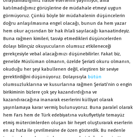
onaylamadığımız halde eserlerini yayınlıyor, ama
katılmadığımız görüşlerine de müdahale etmeyi uygun
görmüyoruz. Çünkü böyle bir müdahalenin düşüncelerin
doğru anlaşılmasına engel olacağı, bunun da hem yazar
hem okur açısından bir hak ihlali sayılacağı kanaatindeyiz.
Buna rağmen kimileri, tasvip etmedikleri düşüncelerden
dolayı bilinçsiz okuyucuların olumsuz etkileneceği
gerekçesiyle vebal alacağımızı düşünebilirler. Fakat biz,
genelde Müslüman olmanın, özelde Şeriati okuru olmanın,
okuduğu her şeyi kabullenen değil, eleştiren bir seviye
gerektirdiğini düşünüyoruz. Dolayısıyla
bütün
olumsuzluklarına ve kusurlarına rağmen Şeriati’nin o engin
birikiminin bizlere çok şey kazandırdığına ve
kazandıracağına inanarak eserlerini külliyat olarak
yayınlamaya karar vermiş bulunuyoruz. Buna paralel olarak
hem Fars hem de Türk edebiyatına vukufiyetiyle temayüz
etmiş mütercimlerden oluşan bir heyet oluşturarak eserlerin
en az hata ile çevrilmesine de özen gösterdik. Bu nedenle