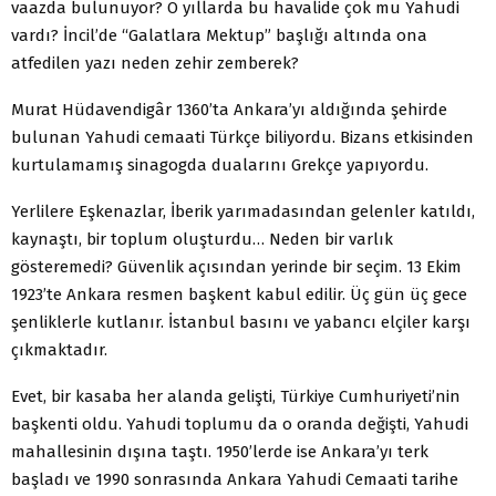
vaazda bulunuyor? O yıllarda bu havalide çok mu Yahudi
vardı? İncil’de “Galatlara Mektup” başlığı altında ona
atfedilen yazı neden zehir zemberek?
Murat Hüdavendigâr 1360’ta Ankara’yı aldığında şehirde
bulunan Yahudi cemaati Türkçe biliyordu. Bizans etkisinden
kurtulamamış sinagogda dualarını Grekçe yapıyordu.
Yerlilere Eşkenazlar, İberik yarımadasından gelenler katıldı,
kaynaştı, bir toplum oluşturdu… Neden bir varlık
gösteremedi? Güvenlik açısından yerinde bir seçim. 13 Ekim
1923’te Ankara resmen başkent kabul edilir. Üç gün üç gece
şenliklerle kutlanır. İstanbul basını ve yabancı elçiler karşı
çıkmaktadır.
Evet, bir kasaba her alanda gelişti, Türkiye Cumhuriyeti’nin
başkenti oldu. Yahudi toplumu da o oranda değişti, Yahudi
mahallesinin dışına taştı. 1950’lerde ise Ankara’yı terk
başladı ve 1990 sonrasında Ankara Yahudi Cemaati tarihe