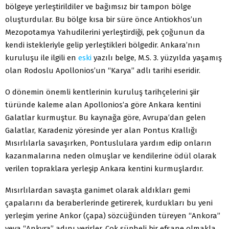
bölgeye yerleştirildiler ve bağımsız bir tampon bölge
oluşturdular. Bu bölge kısa bir süre önce Antiokhos’un
Mezopotamya Yahudilerini yerleştirdiği, pek çoğunun da
kendi istekleriyle gelip yerleştikleri bölgedir. Ankara’nın
kuruluşu ile ilgili en
eski
yazılı belge, M.S. 3. yüzyılda yaşamış
olan Rodoslu Apollonios’un “Karya” adlı tarihi eseridir.
O dönemin önemli kentlerinin kuruluş tarihçelerini şiir
türünde kaleme alan Apollonios’a göre Ankara kentini
Galatlar kurmuştur. Bu kaynağa göre, Avrupa’dan gelen
Galatlar, Karadeniz yöresinde yer alan Pontus Krallığı
Mısırlılarla savaşırken, Pontuslulara yardım edip onların
kazanmalarına neden olmuşlar ve kendilerine ödül olarak
verilen topraklara yerleşip Ankara kentini kurmuşlardır.
Mısırlılardan savaşta ganimet olarak aldıkları gemi
çapalarını da beraberlerinde getirerek, kurdukları bu yeni
yerleşim yerine Ankor (çapa) sözcüğünden türeyen “Ankora”
veya “Ankyra” adını verirler. Çok şüpheli bir efsane olmakla