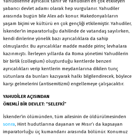
Yahudilerine ayrıcalık tanır ve Yahudileri en çok etkileyen
yabancı devlet adamı olarak hep vurgulanır. Yahudiler
arasında bugün bile Alex adı konur. Makedonyalıların
yaşam biçimi ve kültürü en çok gençliği etkilemiştir. Yahudiler,
İskender’in imparatorluğu dahilinde de vatandaş sayılırken,
kendi dinlerine yönelik bazı ayrıcalıklara da sahip
olmuşlardır. Bu ayrıcalıklar madde madde pirinç levhalara
kazınmıştı. İlerleyen yıllarda da Roma yönetimi Yahudilerin
bir birlik (collegium) oluşturduğu kentlerde benzeri
ayrıcalıkları verip kentlerin meydanlarına dikilen tunç
sütunlara da bunları kazıyarak halkı bilgilendirecek, böylece
karşı gelmelerini (antisemitizmi) engellemeye çalışacaktır.
YAHUDİLER AÇISINDAN
ÖNEMLİ BİR DEVLET: “SELEFKİ”
İskender’in ölümünden, tüm ailesinin de öldürülmesinden
sonra
, Hint hudutlarına dayanan ve Mısır’ı da kapsayan
imparatorluğu üç kumandanı arasında bölünür. Konumuz