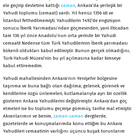
ele geçirip devletine kattığı
zaman
, Ankara’da yerleşik bir
Yahudi toplumu (cemaat) vardı. Yıl henüz 1356 idi ve
İstanbul fethedilmemişti. Yahudilerin 1492’de engizisyon
sonucu İberik Yarımadası’ndan göçmesinden, yani ilticadan
tam 136 yıl önce Anadolu’nun orta yerinde bir Yahudi
cemaati! Nedense tüm Türk Yahudilerinin İberik yarımadası
kökenli oldukları kabul edilmiştir. Bunun gerçek olmadığını,
Türk-Yahudi Müzesi’nin bu yıl açılmasına kadar kimseye
kabul ettiremedim.
Yahudi mahallesinden Ankara’nın Yenişehir bölgesine
taşınma ve buna bağlı olan dağılma; gelenek, görenek ve
kendilerine özgü ünlemeleri, kutlamalarıyla ayrı bir özellik
gösteren Ankara Yahudilerini değiştirmiştir. Ankara’dan göç
etmeleri ise bu toplumu geçmişe gömmüş, tarihe mal etmiştir.
Akranlarımın ve benim,
zaman
zaman
dergilerde,
gazetelerde ve konuşmalarımda konu ettiğim bu Ankara
Yahudileri cemaatinin varlığını üçüncü kuşak torunlarım