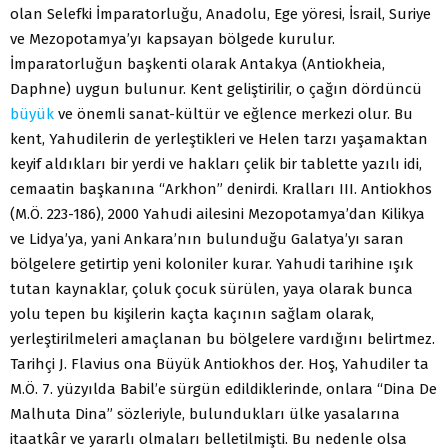
olan Selefki İmparatorluğu, Anadolu, Ege yöresi, İsrail, Suriye
ve Mezopotamya’yı kapsayan bölgede kurulur.
İmparatorluğun başkenti olarak Antakya (Antiokheia,
Daphne) uygun bulunur. Kent geliştirilir, o çağın dördüncü
büyük
ve önemli sanat-kültür ve eğlence merkezi olur. Bu
kent, Yahudilerin de yerleştikleri ve Helen tarzı yaşamaktan
keyif aldıkları bir yerdi ve hakları çelik bir tablette yazılı idi,
cemaatin başkanına “Arkhon” denirdi. Kralları III. Antiokhos
(M.Ö. 223-186), 2000 Yahudi ailesini Mezopotamya’dan Kilikya
ve Lidya’ya, yani Ankara’nın bulunduğu Galatya’yı saran
bölgelere getirtip yeni koloniler kurar. Yahudi tarihine ışık
tutan kaynaklar, çoluk çocuk sürülen, yaya olarak bunca
yolu tepen bu kişilerin kaçta kaçının sağlam olarak,
yerleştirilmeleri amaçlanan bu bölgelere vardığını belirtmez.
Tarihçi J. Flavius ona Büyük Antiokhos der. Hoş, Yahudiler ta
M.Ö. 7. yüzyılda Babil’e sürgün edildiklerinde, onlara “Dina De
Malhuta Dina” sözleriyle, bulundukları ülke yasalarına
itaatkâr ve yararlı olmaları belletilmişti. Bu nedenle olsa