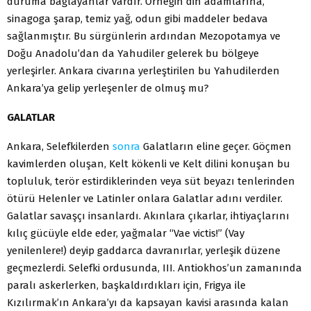
duruma bağlayanlar vardır. Örneğin din adamlarına,
sinagoga şarap, temiz yağ, odun gibi maddeler bedava
sağlanmıştır. Bu sürgünlerin ardından Mezopotamya ve
Doğu Anadolu’dan da Yahudiler gelerek bu bölgeye
yerleşirler. Ankara civarına yerleştirilen bu Yahudilerden
Ankara’ya gelip yerleşenler de olmuş mu?
GALATLAR
Ankara, Selefkilerden
sonra
Galatların eline geçer. Göçmen
kavimlerden oluşan, Kelt kökenli ve Kelt dilini konuşan bu
topluluk, terör estirdiklerinden veya süt beyazı tenlerinden
ötürü Helenler ve Latinler onlara Galatlar adını verdiler.
Galatlar savaşçı insanlardı. Akınlara çıkarlar, ihtiyaçlarını
kılıç gücüyle elde eder, yağmalar “Vae victis!” (Vay
yenilenlere!) deyip gaddarca davranırlar, yerleşik düzene
geçmezlerdi. Selefki ordusunda, III. Antiokhos’un zamanında
paralı askerlerken, başkaldırdıkları için, Frigya ile
Kızılırmak’ın Ankara’yı da kapsayan kavisi arasında kalan