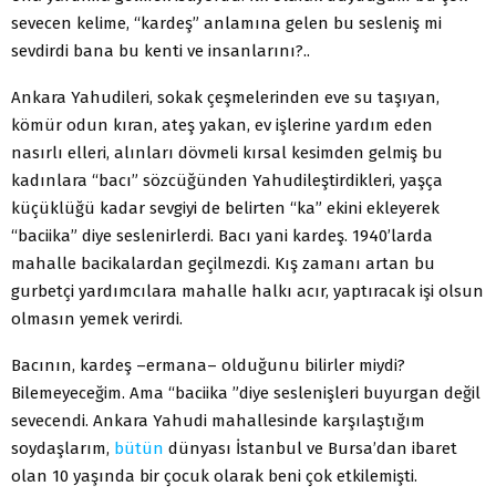
sevecen kelime, “kardeş” anlamına gelen bu sesleniş mi
sevdirdi bana bu kenti ve insanlarını?..
Ankara Yahudileri, sokak çeşmelerinden eve su taşıyan,
kömür odun kıran, ateş yakan, ev işlerine yardım eden
nasırlı elleri, alınları dövmeli kırsal kesimden gelmiş bu
kadınlara “bacı” sözcüğünden Yahudileştirdikleri, yaşça
küçüklüğü kadar sevgiyi de belirten “ka” ekini ekleyerek
“baciika” diye seslenirlerdi. Bacı yani kardeş. 1940’larda
mahalle bacikalardan geçilmezdi. Kış zamanı artan bu
gurbetçi yardımcılara mahalle halkı acır, yaptıracak işi olsun
olmasın yemek verirdi.
Bacının, kardeş –ermana– olduğunu bilirler miydi?
Bilemeyeceğim. Ama “baciika ”diye seslenişleri buyurgan değil
sevecendi. Ankara Yahudi mahallesinde karşılaştığım
soydaşlarım,
bütün
dünyası İstanbul ve Bursa’dan ibaret
olan 10 yaşında bir çocuk olarak beni çok etkilemişti.