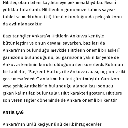
Hititler, olanı biteni kaydetmeye pek meraklıydılar. Resmî
yıllıklar tutarlardı. Hititlerden günümüze kalmış sayısız
tablet ve mektubun (kil) tümü okunduğunda pek çok konu
da aydınlanacaktır.
Bazı tarihçiler Ankara’yı Hititlerin Ankuvva kentiyle
bütünleştirir ve onun devamı sayarken, bazıları da
Ankara’nın bulunduğu mevkide Hititlerin önemli bir askerî
garnizonu bulunduğunu, bu garnizona yakın bir yerde de
Ankuvva kentinin kurulu olduğunu ileri sürerlerdi. Bulunan
bir tablette, “Başkent Hattuşa ile Ankuvva arası, üç gün ve iki
gece mesafededir” anlatımı bu tezi çürütmüştür. Garnizon
veya şehir, Anıtkabir’in bulunduğu alanda kazı sonucu
çıkan kalıntılar, buluntular, Hitit karakteri gösterir. Hititlere
son veren Frigler döneminde de Ankara önemli bir kenttir.
ANTİK ÇAĞ
Ankara’nın ünlü keçi yününü de ilk ihraç edenler