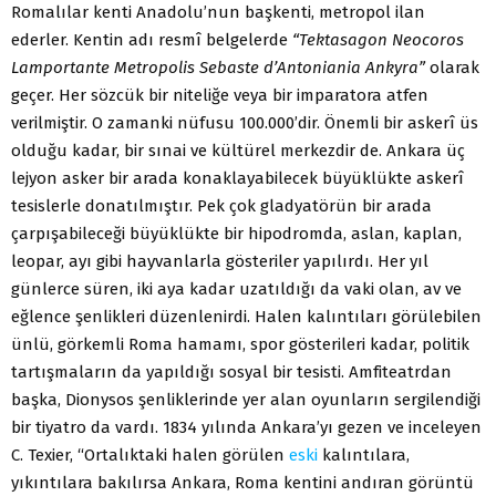
Romalılar kenti Anadolu’nun başkenti, metropol ilan
ederler. Kentin adı resmî belgelerde
“Tektasagon Neocoros
Lamportante Metropolis Sebaste d’Antoniania Ankyra”
olarak
geçer. Her sözcük bir niteliğe veya bir imparatora atfen
verilmiştir. O zamanki nüfusu 100.000’dir. Önemli bir askerî üs
olduğu kadar, bir sınai ve kültürel merkezdir de. Ankara üç
lejyon asker bir arada konaklayabilecek büyüklükte askerî
tesislerle donatılmıştır. Pek çok gladyatörün bir arada
çarpışabileceği büyüklükte bir hipodromda, aslan, kaplan,
leopar, ayı gibi hayvanlarla gösteriler yapılırdı. Her yıl
günlerce süren, iki aya kadar uzatıldığı da vaki olan, av ve
eğlence şenlikleri düzenlenirdi. Halen kalıntıları görülebilen
ünlü, görkemli Roma hamamı, spor gösterileri kadar, politik
tartışmaların da yapıldığı sosyal bir tesisti. Amfiteatrdan
başka, Dionysos şenliklerinde yer alan oyunların sergilendiği
bir tiyatro da vardı. 1834 yılında Ankara’yı gezen ve inceleyen
C. Texier, “Ortalıktaki halen görülen
eski
kalıntılara,
yıkıntılara bakılırsa Ankara, Roma kentini andıran görüntü