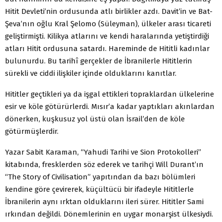
Hitit Devleti’nin ordusunda atlı birlikler azdı. Davit’in ve Bat-
Şeva’nın oğlu Kral Şelomo (Süleyman), ülkeler arası ticareti
geliştirmişti. Kilikya atlarını ve kendi haralarında yetiştirdiği
atları Hitit ordusuna satardı. Hareminde de Hititli kadınlar
bulunurdu. Bu tarihî gerçekler de İbranilerle Hititlerin
sürekli ve ciddi ilişkiler içinde olduklarını kanıtlar.
Hititler geçtikleri ya da işgal ettikleri topraklardan ülkelerine
esir ve köle götürürlerdi. Mısır’a kadar yaptıkları akınlardan
dönerken, kuşkusuz yol üstü olan İsrail’den de köle
götürmüşlerdir.
Yazar Sabit Karaman, “Yahudi Tarihi ve Sion Protokolleri”
kitabında, fresklerden söz ederek ve tarihçi Will Durant’ın
“The Story of Civilisation” yapıtından da bazı bölümleri
kendine göre çevirerek, küçültücü bir ifadeyle Hititlerle
İbranilerin aynı ırktan olduklarını ileri sürer. Hititler Sami
ırkından değildi. Dönemlerinin en uygar monarşist ülkesiydi.