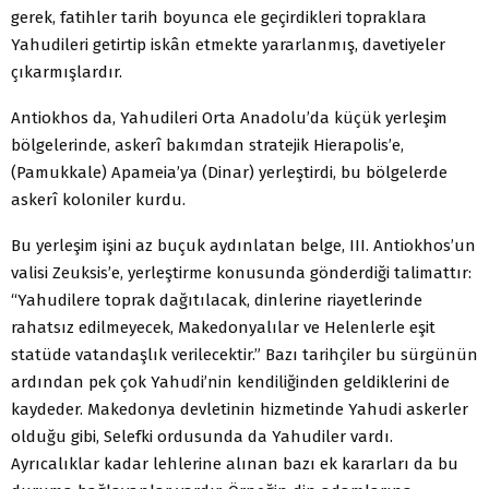
gerek, fatihler tarih boyunca ele geçirdikleri topraklara
Yahudileri getirtip iskân etmekte yararlanmış, davetiyeler
çıkarmışlardır.
Antiokhos da, Yahudileri Orta Anadolu’da küçük yerleşim
bölgelerinde, askerî bakımdan stratejik Hierapolis’e,
(Pamukkale) Apameia’ya (Dinar) yerleştirdi, bu bölgelerde
askerî koloniler kurdu.
Bu yerleşim işini az buçuk aydınlatan belge, III. Antiokhos’un
valisi Zeuksis’e, yerleştirme konusunda gönderdiği talimattır:
“Yahudilere toprak dağıtılacak, dinlerine riayetlerinde
rahatsız edilmeyecek, Makedonyalılar ve Helenlerle eşit
statüde vatandaşlık verilecektir.” Bazı tarihçiler bu sürgünün
ardından pek çok Yahudi’nin kendiliğinden geldiklerini de
kaydeder. Makedonya devletinin hizmetinde Yahudi askerler
olduğu gibi, Selefki ordusunda da Yahudiler vardı.
Ayrıcalıklar kadar lehlerine alınan bazı ek kararları da bu