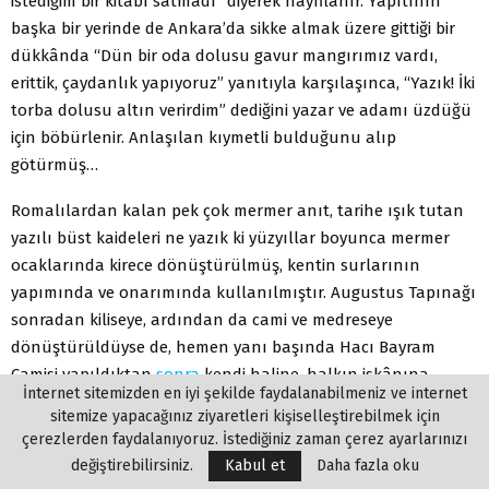
istediğim bir kitabı satmadı” diyerek hayıflanır. Yapıtının
başka bir yerinde de Ankara’da sikke almak üzere gittiği bir
dükkânda “Dün bir oda dolusu gavur mangırımız vardı,
erittik, çaydanlık yapıyoruz” yanıtıyla karşılaşınca, “Yazık! İki
torba dolusu altın verirdim” dediğini yazar ve adamı üzdüğü
için böbürlenir. Anlaşılan kıymetli bulduğunu alıp
götürmüş…
Romalılardan kalan pek çok mermer anıt, tarihe ışık tutan
yazılı büst kaideleri ne yazık ki yüzyıllar boyunca mermer
ocaklarında kirece dönüştürülmüş, kentin surlarının
yapımında ve onarımında kullanılmıştır. Augustus Tapınağı
sonradan kiliseye, ardından da cami ve medreseye
dönüştürüldüyse de, hemen yanı başında Hacı Bayram
Camisi yapıldıktan
sonra
kendi haline, halkın iskânına
İnternet sitemizden en iyi şekilde faydalanabilmeniz ve internet
bırakılmıştır. Bugün ayakta kalan duvar, bir istinat duvarı
sitemize yapacağınız ziyaretleri kişiselleştirebilmek için
gibi kullanılmış, ona dayanan evler inşa edilmiştir.
çerezlerden faydalanıyoruz. İstediğiniz zaman çerez ayarlarınızı
değiştirebilirsiniz.
Kabul et
Daha fazla oku
Busbeck’ten başka 16. yüzyıldan başlamak üzere bu yazıları