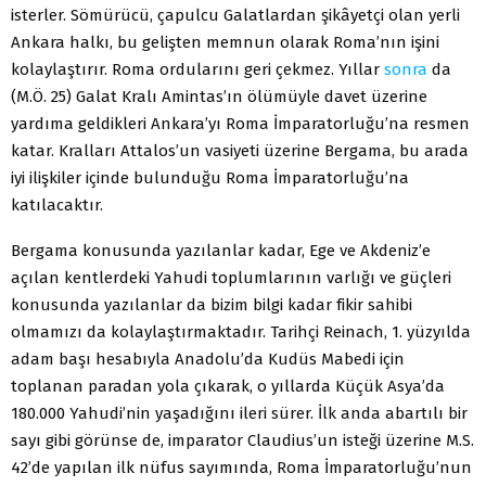
isterler. Sömürücü, çapulcu Galatlardan şikâyetçi olan yerli
Ankara halkı, bu gelişten memnun olarak Roma’nın işini
kolaylaştırır. Roma ordularını geri çekmez. Yıllar
sonra
da
(M.Ö. 25) Galat Kralı Amintas’ın ölümüyle davet üzerine
yardıma geldikleri Ankara’yı Roma İmparatorluğu’na resmen
katar. Kralları Attalos’un vasiyeti üzerine Bergama, bu arada
iyi ilişkiler içinde bulunduğu Roma İmparatorluğu’na
katılacaktır.
Bergama konusunda yazılanlar kadar, Ege ve Akdeniz’e
açılan kentlerdeki Yahudi toplumlarının varlığı ve güçleri
konusunda yazılanlar da bizim bilgi kadar fikir sahibi
olmamızı da kolaylaştırmaktadır. Tarihçi Reinach, 1. yüzyılda
adam başı hesabıyla Anadolu’da Kudüs Mabedi için
toplanan paradan yola çıkarak, o yıllarda Küçük Asya’da
180.000 Yahudi’nin yaşadığını ileri sürer. İlk anda abartılı bir
sayı gibi görünse de, imparator Claudius’un isteği üzerine M.S.
42’de yapılan ilk nüfus sayımında, Roma İmparatorluğu’nun