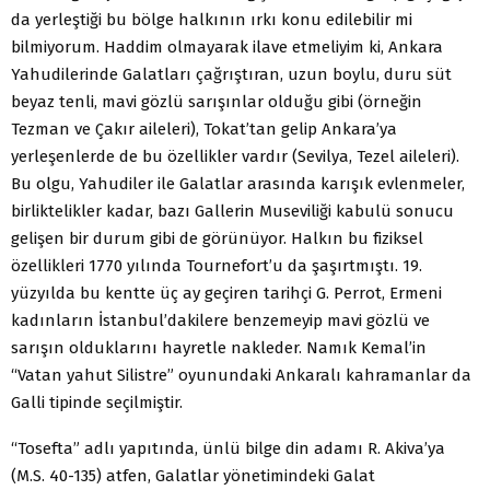
da yerleştiği bu bölge halkının ırkı konu edilebilir mi
bilmiyorum. Haddim olmayarak ilave etmeliyim ki, Ankara
Yahudilerinde Galatları çağrıştıran, uzun boylu, duru süt
beyaz tenli, mavi gözlü sarışınlar olduğu gibi (örneğin
Tezman ve Çakır aileleri), Tokat’tan gelip Ankara’ya
yerleşenlerde de bu özellikler vardır (Sevilya, Tezel aileleri).
Bu olgu, Yahudiler ile Galatlar arasında karışık evlenmeler,
birliktelikler kadar, bazı Gallerin Museviliği kabulü sonucu
gelişen bir durum gibi de görünüyor. Halkın bu fiziksel
özellikleri 1770 yılında Tournefort’u da şaşırtmıştı. 19.
yüzyılda bu kentte üç ay geçiren tarihçi G. Perrot, Ermeni
kadınların İstanbul’dakilere benzemeyip mavi gözlü ve
sarışın olduklarını hayretle nakleder. Namık Kemal’in
“Vatan yahut Silistre” oyunundaki Ankaralı kahramanlar da
Galli tipinde seçilmiştir.
“Tosefta” adlı yapıtında, ünlü bilge din adamı R. Akiva’ya
(M.S. 40-135) atfen, Galatlar yönetimindeki Galat