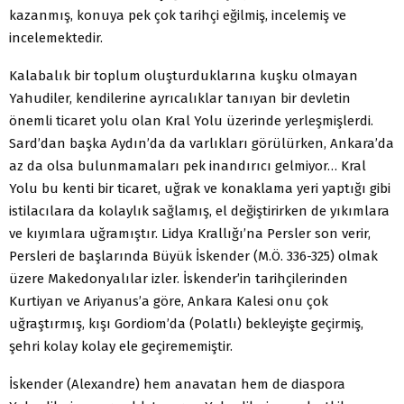
kazanmış, konuya pek çok tarihçi eğilmiş, incelemiş ve
incelemektedir.
Kalabalık bir toplum oluşturduklarına kuşku olmayan
Yahudiler, kendilerine ayrıcalıklar tanıyan bir devletin
önemli ticaret yolu olan Kral Yolu üzerinde yerleşmişlerdi.
Sard’dan başka Aydın’da da varlıkları görülürken, Ankara’da
az da olsa bulunmamaları pek inandırıcı gelmiyor… Kral
Yolu bu kenti bir ticaret, uğrak ve konaklama yeri yaptığı gibi
istilacılara da kolaylık sağlamış, el değiştirirken de yıkımlara
ve kıyımlara uğramıştır. Lidya Krallığı’na Persler son verir,
Persleri de başlarında Büyük İskender (M.Ö. 336-325) olmak
üzere Makedonyalılar izler. İskender’in tarihçilerinden
Kurtiyan ve Ariyanus’a göre, Ankara Kalesi onu çok
uğraştırmış, kışı Gordiom’da (Polatlı) bekleyişte geçirmiş,
şehri kolay kolay ele geçirememiştir.
İskender (Alexandre) hem anavatan hem de diaspora