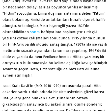
(Ahdi Atik) Tevrat’tır. Tevrat’ın harf yapısından kaynaklanan
bir nedenden dolayı asırlar boyunca yanlış anlaşılmış
“Hittim” sözcüğünü, kimisi düşman anlamına gelen “Kittim”
olarak okumuş, kimisi de anlatılanları hurafe diyerek hafife
almıştır. Arkeologlar, Mısır hiyeroglif yazısı 1822’de
okunabildikten
sonra
hafriyatlara başlamıştır. Hitit çivi
yazısını çözme çalışmaları sonucunda, 1915 yılında bunun
bir Hint-Avrupa dili olduğu anlaşılmıştır. 1930’larda ise yazılı
metinlerin sözcük açısından taranması yapılmış, 1947’de iki
dilde ve yazıda da hem Fenikece hem de Hititçe yazılmış bir
anıtyazıtın bulunmasıyla bu kelime açıklığa kavuşabilmiştir.
Tevrat’ta geçen Heth, Hitit sözcüğü de bazı Batı dillerine
aynen alınmıştır.
İsrail Kralı Davit’in (M.Ö. 1010- 970) ordusunda paralı Hitit
askerleri vardı. Uriah adında bir Hitit askerinin güzel karısı
Bat-Şeva’yı gebe bırakan Davit, günahının ortaya
çıkabileceğini anlayınca bu askerî sınıra, ölüme gönderir;
dul hanımını da kendisine eş yapar. Dağılmaya yüz tutmuş