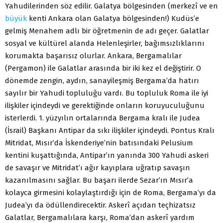
Yahudilerinden söz edilir. Galatya bölgesinden (merkezî ve en
büyük
kenti Ankara olan Galatya bölgesinden!) Kudüs’e
gelmiş Menahem adlı bir öğretmenin de adı geçer. Galatlar
sosyal ve kültürel alanda Helenleşirler, bağımsızlıklarını
korumakta başarısız olurlar. Ankara, Bergamalılar
(Pergamon) ile Galatlar arasında bir iki kez el değiştirir. O
dönemde zengin, aydın, sanayileşmiş Bergama’da hatırı
sayılır bir Yahudi topluluğu vardı. Bu topluluk Roma ile iyi
ilişkiler içindeydi ve gerektiğinde onların koruyuculuğunu
isterlerdi. 1. yüzyılın ortalarında Bergama kralı ile Judea
(İsrail) Başkanı Antipar da sıkı ilişkiler içindeydi. Pontus Kralı
Mitridat, Mısır’da İskenderiye’nin batısındaki Pelusium
kentini kuşattığında, Antipar’ın yanında 300 Yahudi askeri
de savaşır ve Mitridat’ı ağır kayıplara uğratıp savaşın
kazanılmasını sağlar. Bu başarı ilerde Sezar’ın Mısır’a
kolayca girmesini kolaylaştırdığı için de Roma, Bergama’yı da
Judea’yı da ödüllendirecektir. Askerî açıdan teçhizatsız
Galatlar, Bergamalılara karşı, Roma’dan askerî yardım