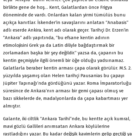
birlikte gene de hoş… Kent, Galatlardan önce Frigya
döneminde de vardı. Onlardan kalan yirmi tümülüs bunu
açıkça kanıtlar. İskender’in savaşlarını anlatan “Anabasis”
adlı eserde Ankira, kent adı olarak geçer. Tarihçi Dr. Erzen’in
“Ankara” adlı yapıtında, “bu efsane kentin adının
etimolojisini Grek ya da Latin diliyle bağdaştırmak bir
zorlamadan başka bir şey değildir.” yazsa da, çapanın bu
kentin geçmişiyle ilgili önemli bir öğe olduğu yadsınamaz.
Galatlarla beraber kentin arması çapa olarak görülür. M.S. 2.
yüzyılda yaşamış olan Helen tarihçi Pausanias bu çapayı
Jüpiter Tapınağı’nda gördüğünü yazar. Roma İmparatorluğu
süresince de Ankara’nın arması bir gemi çapası olmuş ve
bazı sikkelerde de, madalyonlarda da çapa kabartması yer
almıştır.
Galante, iki ciltlik “Ankara Tarihi”nde, bu kentte açık kumral,
mavi gözlü Gallileri anımsatan Ankara köylülerine
rastladığını yazar. Bu kadar değişik kavimlerin gelip geçtiği ya