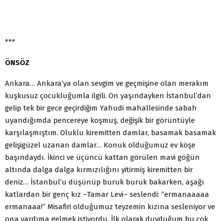
***
ÖNSÖZ
Ankara… Ankara’ya olan sevgim ve geçmişine olan merakım
kuşkusuz çocukluğumla ilgili. On yaşındayken İstanbul’dan
gelip tek bir gece geçirdiğim Yahudi mahallesinde sabah
uyandığımda pencereye koşmuş, değişik bir görüntüyle
karşılaşmıştım. Oluklu kiremitten damlar, basamak basamak
gelişigüzel uzanan damlar… Konuk olduğumuz ev köşe
başındaydı. İkinci ve üçüncü kattan görülen mavi göğün
altında dalga dalga kırmızılığını yitirmiş kiremitten bir
deniz… İstanbul’u düşünüp buruk buruk bakarken, aşağı
katlardan bir genç kız –Tamar Levi– seslendi: “ermanaaaaa
ermanaaa!” Misafiri olduğumuz teyzemin kızına sesleniyor ve
ona yardıma gelmek istiyordu. İlk olarak duyduğum bu çok