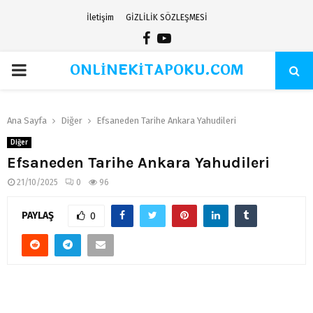
İletişim
GİZLİLİK SÖZLEŞMESİ
Facebook
Youtube
ONLİNEKİTAPOKU.COM
PRIMARY
MENU
Ana Sayfa
Diğer
Efsaneden Tarihe Ankara Yahudileri
Diğer
Efsaneden Tarihe Ankara Yahudileri
21/10/2025
0
96
PAYLAŞ
0