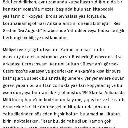
ödüllendirilirken, aynı zamanda kutsallaştırıldığının da bir
kanıtıdır. Roma’da mezarı başında bulunan kitabedeki
yazıların bir kopyası, bronz levhalara yazıldıysa da,
korunamamış olması Ankara anıtını önemli kılmıştır. “Res
Gestae Divi Augusti” kitabesinde Yahudiler veya Judea ile ilgili
herhangi bir bilgiye rastlamadım.
Milliyeti ve kişiliği tartışmalı –Yahudi olamaz– ünlü
Avusturyalı elçi-araştırmacı yazar Busbeck (Busbecquise) ve
arkadaşı Dernschwam, Kanuni Sultan Süleyman’ı görmek
üzere 1555’te Amasya’ya giderlerken Ankara’da kısa bir süre
kalmışlar; Busbeck bu anıtla ilgilenerek, yer yer evlere duvar
görevi yapan bu anıttan zorlukla yazıları kopyalamış ve bu
eseri dünyaya tanıtan ilk kişi olmuştur. 1960’larda, Ankara’da
Milli Kütüphane’nin bodrumunda yapış yapış toz ve bir canlı
örümcekle birlikte önüme gelen kitaplarında, Ankara
Yahudilerinden söz eden hiçbir bölüm bulamadım. Kitabın
birini noktalarken, “İstanbul’da Yahudi Dr. Hamon çok