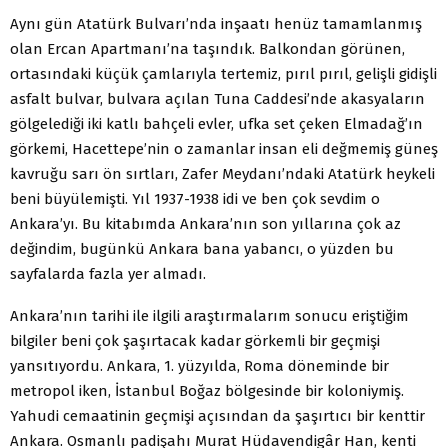
Aynı gün Atatürk Bulvarı’nda inşaatı henüz tamamlanmış
olan Ercan Apartmanı’na taşındık. Balkondan görünen,
ortasındaki küçük çamlarıyla tertemiz, pırıl pırıl, gelişli gidişli
asfalt bulvar, bulvara açılan Tuna Caddesi’nde akasyaların
gölgelediği iki katlı bahçeli evler, ufka set çeken Elmadağ’ın
görkemi, Hacettepe’nin o zamanlar insan eli değmemiş güneş
kavruğu sarı ön sırtları, Zafer Meydanı’ndaki Atatürk heykeli
beni büyülemişti. Yıl 1937-1938 idi ve ben çok sevdim o
Ankara’yı. Bu kitabımda Ankara’nın son yıllarına çok az
değindim, bugünkü Ankara bana yabancı, o yüzden bu
sayfalarda fazla yer almadı.
Ankara’nın tarihi ile ilgili araştırmalarım sonucu eriştiğim
bilgiler beni çok şaşırtacak kadar görkemli bir geçmişi
yansıtıyordu. Ankara, 1. yüzyılda, Roma döneminde bir
metropol iken, İstanbul Boğaz bölgesinde bir koloniymiş.
Yahudi cemaatinin geçmişi açısından da şaşırtıcı bir kenttir
Ankara. Osmanlı padişahı Murat Hüdavendigâr Han, kenti