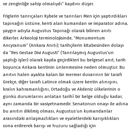
ve zenginliğe sahip olmalıydı” kaydını düşer.
Friglerin tanrıçaları Kybele ve tanrıları Men için yaptırdıkları
tapınağın üstüne, kenti alan kumandan ve imparator adına,
yaygın adıyla Augustus Tapınağı olarak bilinen anıtı
dikerler. Arkeoloji terminolojisinde, “Monumentum
Ancyranum” (Ankara Anıtı); tarihçilerin kitabesinden dolayı
da “Res Gestae Divi Augusti” (Tanrılaşmış Augustus’un
yaptığı işler) olarak kayda geçirdikleri bu belgesel anıt, tarih
boyunca Ankara kentinin ünlenmesine neden olmuştur. Bu
anıtın halen ayakta kalan bir mermer duvarının bir tarafı
Grekçe, diğer tarafı Latince olmak üzere kentin alınışını,
kralın kahramanlığını, Ortadoğu ve Akdeniz ülkelerinin o
günkü durumlarını anlatan tarihî bir belge olduğu kadar,
aynı zamanda bir vasiyetnamedir. Senatonun onayı ile adına
bu anıtın dikilmiş olması, Augustus’un kumandanlar
arasındaki anlaşmazlıkları ve eyaletlerdeki karışıklıkları
sona erdirerek barışı ve huzuru sağladığı için