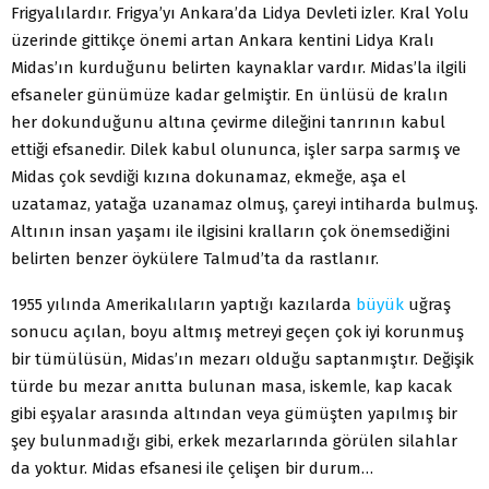
Frigyalılardır. Frigya’yı Ankara’da Lidya Devleti izler. Kral Yolu
üzerinde gittikçe önemi artan Ankara kentini Lidya Kralı
Midas’ın kurduğunu belirten kaynaklar vardır. Midas’la ilgili
efsaneler günümüze kadar gelmiştir. En ünlüsü de kralın
her dokunduğunu altına çevirme dileğini tanrının kabul
ettiği efsanedir. Dilek kabul olununca, işler sarpa sarmış ve
Midas çok sevdiği kızına dokunamaz, ekmeğe, aşa el
uzatamaz, yatağa uzanamaz olmuş, çareyi intiharda bulmuş.
Altının insan yaşamı ile ilgisini kralların çok önemsediğini
belirten benzer öykülere Talmud’ta da rastlanır.
1955 yılında Amerikalıların yaptığı kazılarda
büyük
uğraş
sonucu açılan, boyu altmış metreyi geçen çok iyi korunmuş
bir tümülüsün, Midas’ın mezarı olduğu saptanmıştır. Değişik
türde bu mezar anıtta bulunan masa, iskemle, kap kacak
gibi eşyalar arasında altından veya gümüşten yapılmış bir
şey bulunmadığı gibi, erkek mezarlarında görülen silahlar
da yoktur. Midas efsanesi ile çelişen bir durum…