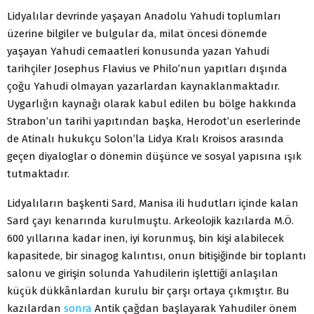
Lidyalılar devrinde yaşayan Anadolu Yahudi toplumları
üzerine bilgiler ve bulgular da, milat öncesi dönemde
yaşayan Yahudi cemaatleri konusunda yazan Yahudi
tarihçiler Josephus Flavius ve Philo’nun yapıtları dışında
çoğu Yahudi olmayan yazarlardan kaynaklanmaktadır.
Uygarlığın kaynağı olarak kabul edilen bu bölge hakkında
Strabon’un tarihi yapıtından başka, Herodot’un eserlerinde
de Atinalı hukukçu Solon’la Lidya Kralı Kroisos arasında
geçen diyaloglar o dönemin düşünce ve sosyal yapısına ışık
tutmaktadır.
Lidyalıların başkenti Sard, Manisa ili hudutları içinde kalan
Sard çayı kenarında kurulmuştu. Arkeolojik kazılarda M.Ö.
600 yıllarına kadar inen, iyi korunmuş, bin kişi alabilecek
kapasitede, bir sinagog kalıntısı, onun bitişiğinde bir toplantı
salonu ve girişin solunda Yahudilerin işlettiği anlaşılan
küçük dükkânlardan kurulu bir çarşı ortaya çıkmıştır. Bu
kazılardan
sonra
Antik çağdan başlayarak Yahudiler önem