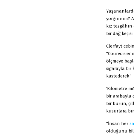
Yaşananlarda
yorgunum? Ama
kız tezgâhın
bir dağ keçis
Clerfayt cebi
“Courvoisier 
ölçmeye başlad
sigarayla bir
kastederek ’
’Kilometre mi?
bir arabayla 
bir burun, çi
kusurlara bır
“İnsan her
z
olduğunu bile