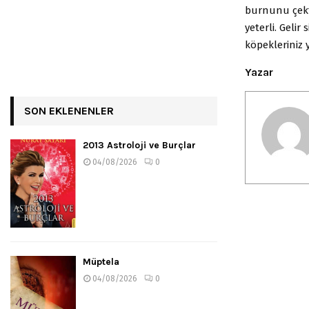
burnunu çekti
yeterli. Gelir
köpekleriniz 
Yazar
SON EKLENENLER
2013 Astroloji ve Burçlar
04/08/2026
0
Müptela
04/08/2026
0