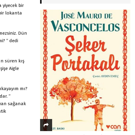
 yiyecek bir
bir lokanta
mezsiniz. Dün
i? ” dedi
un süren kış
şişe Aigle
yıkayayım mı?
dar. ”
yan sağanak
tik