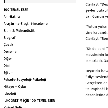
Clerfayt, “De
100 TEMEL ESER
şeyler bulabi
var. Günün ye
Anı-Hatıra
Araştırma-Eleştiri-İnceleme
“Yolun yukarı
Bilim & Mühendislik
yine kapandı.
Biografi
Clerfayt. “Be
Çocuk
“Siz de beni, 
Deneme
mevsiminin kok
Diğer
ısmarladı. Ga
Dini
Dışarıda hav
Eğitim
” diye seslen
Felsefe-Sosyoloji-Psikoloji
Gerçekten de
Hikaye – Öykü
St. Raphaël 
İdeoloji
desenlerine
İLKÖĞRETİM İÇİN 100 TEMEL ESER
Kişisel Gelişim