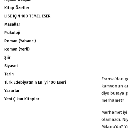
Kitap Özetleri
LİSE İÇİN 100 TEMEL ESER
Masallar
Psikoloji
Roman (Yabancı)
Roman (Yerli)
Şiir
Siyaset
Tarih
Fransa’dan ge
Türk Edebiyatının En İyi 100 Eseri
kamyonun ark
Yazarlar
diye buraya g
Yeni Çıkan Kitaplar
merhamet?
Merhamet iyi 
olamazdı. Ni
Milano’da? Y