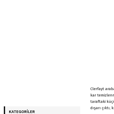
Clerfayt ara
kar temizlenm
taraftaki küç
dışarı çıktı, 
KATEGORILER