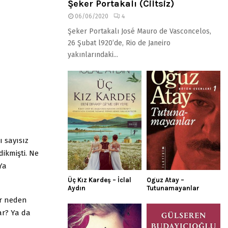
Şeker Portakalı (Ciltsiz)
06/06/2020
4
Şeker Portakalı José Mauro de Vasconcelos,
26 Şubat l920’de, Rio de Janeiro
yakınlarındaki...
ı sayısız
ikmişti. Ne
Ya
Üç Kız Kardeş – İclal
Oguz Atay –
Aydın
Tutunamayanlar
ir neden
ar? Ya da