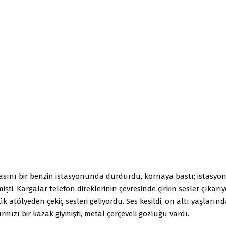
basını bir benzin istasyonunda durdurdu, kornaya bastı; istasy
işti. Kargalar telefon direklerinin çevresinde çirkin sesler çıkarıy
ük atölyeden çekiç sesleri geliyordu. Ses kesildi, on altı yaşların
kırmızı bir kazak giymişti, metal çerçeveli gözlüğü vardı.