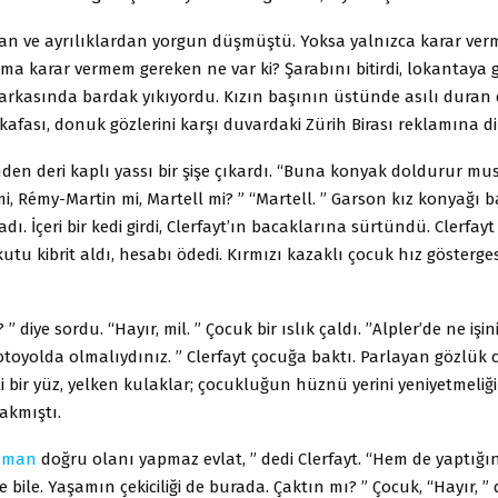
n ve ayrılıklardan yorgun düşmüştü. Yoksa yalnızca karar ver
 karar vermem gereken ne var ki? Şarabını bitirdi, lokantaya g
 arkasında bardak yıkıyordu. Kızın başının üstünde asılı dura
i kafası, donuk gözlerini karşı duvardaki Zürih Birası reklamına di
nden deri kaplı yassı bir şişe çıkardı. “Buna konyak doldurur mu
mi, Rémy-Martin mi, Martell mi? ” “Martell. ” Garson kız konyağı
ı. İçeri bir kedi girdi, Clerfayt’ın bacaklarına sürtündü. Clerfayt 
 kutu kibrit aldı, hesabı ödedi. Kırmızı kazaklı çocuk hız gösterges
 ” diye sordu. “Hayır, mil. ” Çocuk bir ıslık çaldı. ’’Alpler’de ne işi
otoyolda olmalıydınız. ” Clerfayt çocuğa baktı. Parlayan gözlük c
lli bir yüz, yelken kulaklar; çocukluğun hüznü yerini yeniyetmeliği
akmıştı.
aman
doğru olanı yapmaz evlat, ” dedi Clerfayt. “Hem de yaptığı
 bile. Yaşamın çekiciliği de burada. Çaktın mı? ” Çocuk, “Hayır, ” 