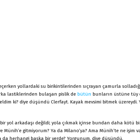
çerken yollardaki su birikintilerinden sıçrayan çamurla solladığ
a lastiklerinden bulaşan pislik de
bütün
bunların üstüne tüy d
eldim ki? diye düşündü Clerfayt. Kayak mevsimi bitmek üzereydi. 
bir yol arkadaşı değildi; yola çıkmak içinse bundan daha kötü b
ye Münih’e gitmiyorum? Ya da Milano’ya? Ama Münih’te ne işim v
a da herhangi başka bir yerde? Yorgunum, diye düşündü.