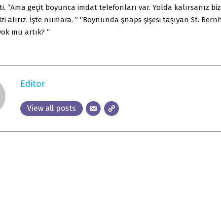
. “Ama geçit boyunca imdat telefonları var. Yolda kalırsanız bi
 sizi alırız. İşte numara. ” “Boynunda şnaps şişesi taşıyan St. Ber
yok mu artık? “
Editor
View all posts