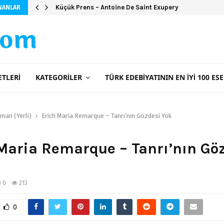
Küçük Prens – Antoine De Saint Exupery
NANLAR
com
ETLERI
KATEGORILER
TÜRK EDEBIYATININ EN İYI 100 ESE
man (Yerli)
Erich Maria Remarque – Tanrı’nın Gözdesi Yok
Maria Remarque – Tanrı’nın Gö
0
213
0