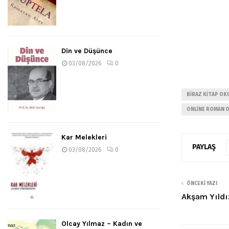
Din ve Düşünce
03/08/2026
0
BIRAZ KITAP OK
ONLINE ROMAN 
Kar Melekleri
PAYLAŞ
03/08/2026
0
ÖNCEKI YAZI
Akşam Yıldı
Olcay Yılmaz – Kadın ve