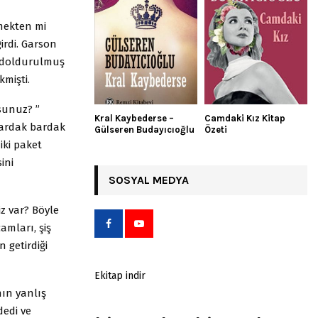
mekten mi
irdi. Garson
n doldurulmuş
kmişti.
sunuz? ”
Kral Kaybederse –
Camdaki Kız Kitap
 bardak bardak
Gülseren Budayıcıoğlu
Özeti
iki paket
ini
SOSYAL MEDYA
niz var? Böyle
amları, şiş
n getirdiği
Ekitap indir
nın yanlış
dedi ve