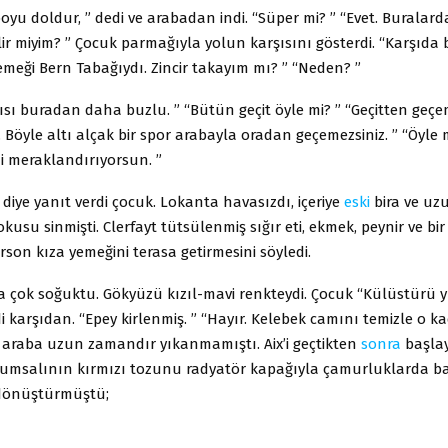
poyu doldur, ” dedi ve arabadan indi. “Süper mi? ” “Evet. Buralarda
lir miyim? ” Çocuk parmağıyla yolun karşısını gösterdi. “Karşıda 
meği Bern Tabağıydı. Zincir takayım mı? ” “Neden? ”
sı buradan daha buzlu. ” “Bütün geçit öyle mi? ” “Geçitten geçe
 Böyle altı alçak bir spor arabayla oradan geçemezsiniz. ” “Öyle m
ni meraklandırıyorsun. ”
” diye yanıt verdi çocuk. Lokanta havasızdı, içeriye
eski
bira ve uz
usu sinmişti. Clerfayt tütsülenmiş sığır eti, ekmek, peynir ve bir 
rson kıza yemeğini terasa getirmesini söyledi.
a çok soğuktu. Gökyüzü kızıl-mavi renkteydi. Çocuk “Külüstürü 
di karşıdan. “Epey kirlenmiş. ” “Hayır. Kelebek camını temizle o ka
 araba uzun zamandır yıkanmamıştı. Aix’i geçtikten
sonra
başla
kumsalının kırmızı tozunu radyatör kapağıyla çamurluklarda ba
 dönüştürmüştü;