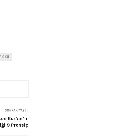
AP OKU
SONRAKI YAZI
ken Kur’an’ın
iği 9 Prensip