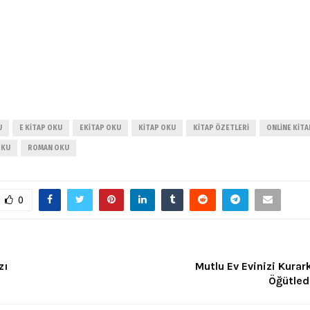
U
E KITAP OKU
EKITAP OKU
KITAP OKU
KITAP ÖZETLERI
ONLINE KIT
OKU
ROMAN OKU
0
zı
Mutlu Ev Evinizi Kurar
Öğütled