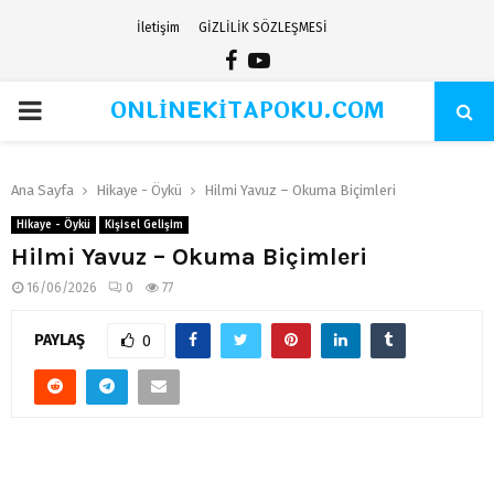
İletişim
GİZLİLİK SÖZLEŞMESİ
Facebook
Youtube
ONLİNEKİTAPOKU.COM
PRIMARY
MENU
Ana Sayfa
Hikaye - Öykü
Hilmi Yavuz – Okuma Biçimleri
Hikaye - Öykü
Kişisel Gelişim
Hilmi Yavuz – Okuma Biçimleri
16/06/2026
0
77
PAYLAŞ
0