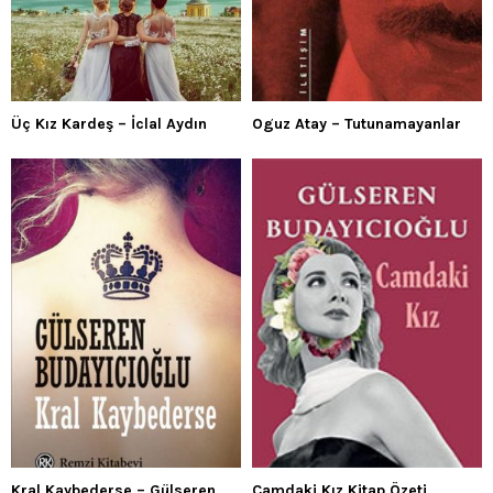
Üç Kız Kardeş – İclal Aydın
Oguz Atay – Tutunamayanlar
Kral Kaybederse – Gülseren
Camdaki Kız Kitap Özeti