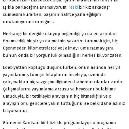
ışıkla parladığını anımsıyorum; “
eski
bir kız arkadaş”
cümlesini kurarken, başının hafifçe yana eğilişini
unutamıyorum örneğin…
Herhangi bir dergide okuyup beğendiği ya da en azından
önemsediği bir şiir ya da metnin yazarını tanımak için, hiç
üşenmeden kilometrelerce yol almayı umursamayışını,
bunun onda bir yorgunluk olmadığını herkes biliyor zaten.
Edebiyattan koptuğu düşünülürken, onun aslında her yıl
yayımlanmış tüm şiir kitaplarını inceleyip, üzerinde
çalışmaktan hiç vazgeçmediğinden haberdar olanlar vardır.
Çalışmalarını yayımlama arzusu ve heyecanı bulabilme
umuduyla, bir tetikleyici arayışının hiç bitmediğini ve o
arayışın onu gençlere yakın tuttuğunu ise belki daha azınız
biliyorsunuz.
Günlerini Kantvari bir titizlikle programlayıp, o programa