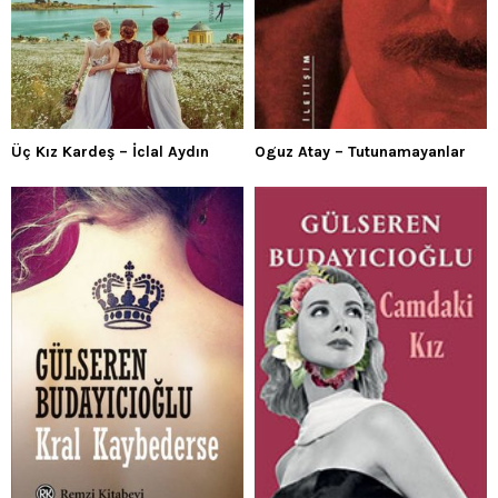
Üç Kız Kardeş – İclal Aydın
Oguz Atay – Tutunamayanlar