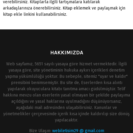
verebilirsiniz. Kitaplarla ilgili tartışmalara katılarak
arkadaşlarınıza önerebilirsiniz.
Kitap eklemek
ve paylaşmak için
kitap ekle linkini kullanabilirsiniz.
HAKKIMIZDA
Web sayfamız, 5651 sayılı yasaya göre hizmet vermektedir. İlgili
yasaya göre, site yönetiminin hukuka aykırı içerikleri denetim
yapma yükümlülüğü yoktur. Bu sebeple, sitemiz "uyar ve kaldır"
prensibini benimsemiştir. Bu site de, Eserlerden kısa alıntı
yapılarak okuyuculara kitabı tanıtma amacı güdülmüştür. Telif
hakkına mevzu olan eserlerin yasal olmayan bir şekilde paylaşıma
açıldığını ve yasal haklarına uyulmadığını düşünüyorsanız,
aşağıdaki mail adresinden ulaşabilirsiniz. Kanunlar ve
yönetmelikler çerçevesinde içerik kısa içinde kaldırılıp size dönüş
yapılacaktır.
Bize Ulaşın:
webiletisim29 @ gmail.com