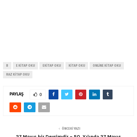
B
E KITAP OKU
EKITAP OKU
KITAP OKU
ONLINE KITAP OKU
RAZ KITAP OKU
PAYLAŞ
0
ÖNCEKI YAZI
27 Mayıs bir Devrimdir – 50. Yılında 27 Mayıs