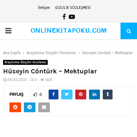
İletişim
GİZLİLİK SÖZLEŞMESİ
Facebook
Youtube
ONLİNEKİTAPOKU.COM
PRIMARY
MENU
Ana Sayfa
Araştırma-Eleştiri-İnceleme
Hüseyin Cöntürk – Mektuplar
Araştırma-Eleştiri-İnceleme
Hüseyin Cöntürk – Mektuplar
09/03/2023
0
1025
PAYLAŞ
0