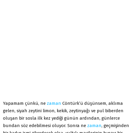
Yapamam çünkü, ne
zaman
Cöntürk’ü düşünsem, aklıma
gelen, siyah zeytini limon, kekik, zeytinyağı ve pul biberden
oluşan bir sosla ilk kez yediği günün ardından, günlerce
bundan söz edebilmesi oluyor. Sonra ne
zaman
, geçmişinden
bir kadın ismi zikredecek olsa, ışıltılı mavilerinin hınzır bir