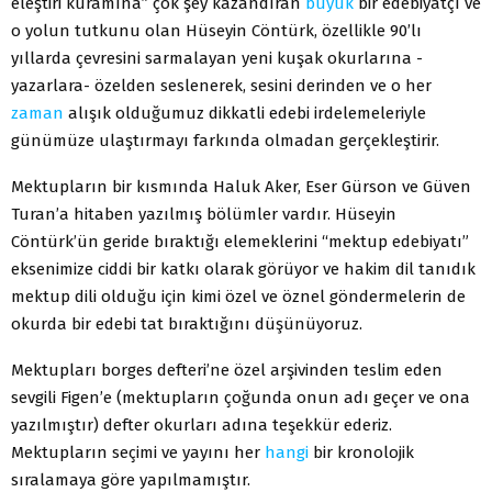
eleştiri kuramına” çok şey kazandıran
büyük
bir edebiyatçı ve
o yolun tutkunu olan Hüseyin Cöntürk, özellikle 90’lı
yıllarda çevresini sarmalayan yeni kuşak okurlarına -
yazarlara- özelden seslenerek, sesini derinden ve o her
zaman
alışık olduğumuz dikkatli edebi irdelemeleriyle
günümüze ulaştırmayı farkında olmadan gerçekleştirir.
Mektupların bir kısmında Haluk Aker, Eser Gürson ve Güven
Turan’a hitaben yazılmış bölümler vardır. Hüseyin
Cöntürk’ün geride bıraktığı elemeklerini “mektup edebiyatı”
eksenimize ciddi bir katkı olarak görüyor ve hakim dil tanıdık
mektup dili olduğu için kimi özel ve öznel göndermelerin de
okurda bir edebi tat bıraktığını düşünüyoruz.
Mektupları borges defteri’ne özel arşivinden teslim eden
sevgili Figen’e (mektupların çoğunda onun adı geçer ve ona
yazılmıştır) defter okurları adına teşekkür ederiz.
Mektupların seçimi ve yayını her
hangi
bir kronolojik
sıralamaya göre yapılmamıştır.