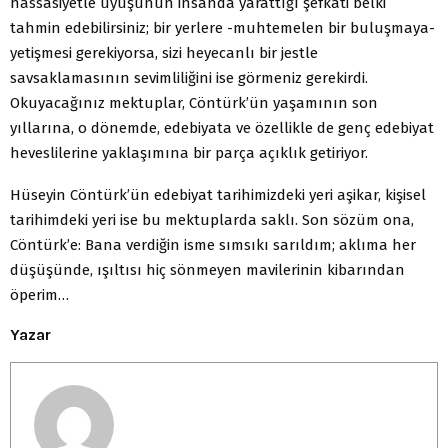
hassasiyetle uyuşunun insanda yarattığı şefkati belki
tahmin edebilirsiniz; bir yerlere -muhtemelen bir buluşmaya-
yetişmesi gerekiyorsa, sizi heyecanlı bir jestle
savsaklamasının sevimliliğini ise görmeniz gerekirdi.
Okuyacağınız mektuplar, Cöntürk’ün yaşamının son
yıllarına, o dönemde, edebiyata ve özellikle de genç edebiyat
heveslilerine yaklaşımına bir parça açıklık getiriyor.
Hüseyin Cöntürk’ün edebiyat tarihimizdeki yeri aşikar, kişisel
tarihimdeki yeri ise bu mektuplarda saklı. Son sözüm ona,
Cöntürk’e: Bana verdiğin isme sımsıkı sarıldım; aklıma her
düşüşünde, ışıltısı hiç sönmeyen mavilerinin kibarından
öperim…
Yazar