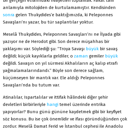
bir gerçeğin etrafındaki rivayetleri toplamak. Fakat tam
anlamıyla mitolojiden de kurtulamamıştır. Kendisinden
sonra
gelen Thukydides’e baktığımızda, ki Peleponnes
Savaşları’nı yazar, bu tür saplantılar yoktur.
Meselâ Thukydides, Peleponnes Savaşları’nı ne İlyada gibi
yazıyor ne de Herodot gibi. Son derece müşahhas bir
yaklaşımı var. Söylediği şu: “Troya Savaşı
büyük
bir savaş
değildi; küçük kayıklarla geldiler, o
zaman
gemiler
büyük
değildi. Savaşın on yıl sürmesi Akhalıların aç kalıp etrafı
yağmalamalarındandı.” Böyle son derece sağlam,
küçümseyen bir mantık var. Ele aldığı Peleponnes
Savaşları’nda bu tutum var.
Atinalılar, Ispartalılar ve ittifak hâlindeki diğer şehir
devletleri birbirleriyle
hangi
temel üzerinde entrika
yapıyorlar? Bunu günü gününe kaydetmek gibi bir keyfiyet
söz konusu. Bu ise çok önemlidir ve ifası göründüğünden çok
zordur. Meselâ Damat Ferid ve İstanbul cephesi ile Anadolu