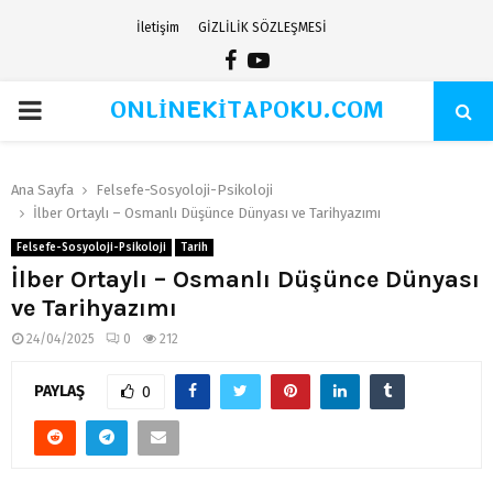
İletişim
GİZLİLİK SÖZLEŞMESİ
Facebook
Youtube
ONLİNEKİTAPOKU.COM
PRIMARY
MENU
Ana Sayfa
Felsefe-Sosyoloji-Psikoloji
İlber Ortaylı – Osmanlı Düşünce Dünyası ve Tarihyazımı
Felsefe-Sosyoloji-Psikoloji
Tarih
İlber Ortaylı – Osmanlı Düşünce Dünyası
ve Tarihyazımı
24/04/2025
0
212
PAYLAŞ
0