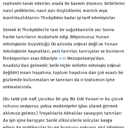
cephesini tasvir edenler, orada bir kavmin dramını, birbirlerini
nasıl yediklerini, nasıl ayrı düştüklerini, mantık veya
mantıksızlıklarını Thukydides kadar iyi tarif edemiyorlar.
Demek ki Thukydides’te tam bir soğukkanlılık var. Sonra
harbe tanrıların müdahale edişi. Biliyorsunuz Yunan
mitolojisinin büyüklüğü (ki aslında orijinal değil ve Yunan
mitolojisinin kaynakları, yani tanrılar, tanrıçalar ve bunların
fonksiyonları esas itibariyle
eski
Mezopotamya’dan,
Anadolu’dan gelmedir; belki hiçbir milletin mitolojisi orijinal
değildir) insan hayatına, toplum hayatına dair çok esaslı bir
gözlemde bulunmaları ve tanrıları da o toplumun içine
sokmalarında.
(Bu tabii çok naif, çocuksu bir şey. Biz Eski Yunan’ın bu çocuk
ruhunu seviyoruz; yoksa medeniyetin işbaı olarak görmek
aklımıza gelmez.) Troyalılarla Akhalılar savaşıyor, tanrıları
da işin içine karışıyor. Sanki ülkücülerle solcular kavga
ediyor da politikacılar bu işe burnunu sokuyor, akıl öğretiyor