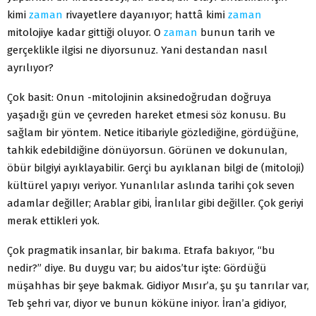
kimi
zaman
rivayetlere dayanıyor; hattâ kimi
zaman
mitolojiye kadar gittiği oluyor. O
zaman
bunun tarih ve
gerçeklikle ilgisi ne diyorsunuz. Yani destandan nasıl
ayrılıyor?
Çok basit: Onun -mitolojinin aksinedoğrudan doğruya
yaşadığı gün ve çevreden hareket etmesi söz konusu. Bu
sağlam bir yöntem. Netice itibariyle gözlediğine, gördüğüne,
tahkik edebildiğine dönüyorsun. Görünen ve dokunulan,
öbür bilgiyi ayıklayabilir. Gerçi bu ayıklanan bilgi de (mitoloji)
kültürel yapıyı veriyor. Yunanlılar aslında tarihi çok seven
adamlar değiller; Arablar gibi, İranlılar gibi değiller. Çok geriyi
merak ettikleri yok.
Çok pragmatik insanlar, bir bakıma. Etrafa bakıyor, “bu
nedir?” diye. Bu duygu var; bu aidos’tur işte: Gördüğü
müşahhas bir şeye bakmak. Gidiyor Mısır’a, şu şu tanrılar var,
Teb şehri var, diyor ve bunun köküne iniyor. İran’a gidiyor,