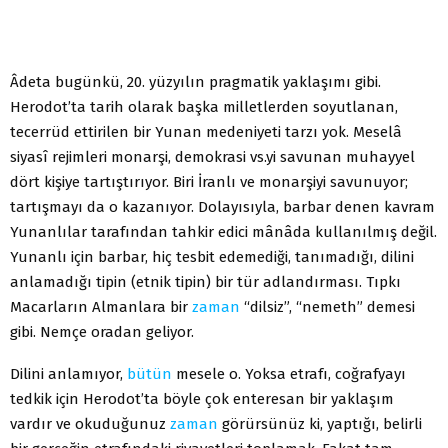
Âdeta bugünkü, 20. yüzyılın pragmatik yaklaşımı gibi.
Herodot’ta tarih olarak başka milletlerden soyutlanan,
tecerrüd ettirilen bir Yunan medeniyeti tarzı yok. Meselâ
siyasî rejimleri monarşi, demokrasi vs.yi savunan muhayyel
dört kişiye tartıştırıyor. Biri İranlı ve monarşiyi savunuyor;
tartışmayı da o kazanıyor. Dolayısıyla, barbar denen kavram
Yunanlılar tarafından tahkir edici mânâda kullanılmış değil.
Yunanlı için barbar, hiç tesbit edemediği, tanımadığı, dilini
anlamadığı tipin (etnik tipin) bir tür adlandırması. Tıpkı
Macarların Almanlara bir
zaman
“dilsiz”, “nemeth” demesi
gibi. Nemçe oradan geliyor.
Dilini anlamıyor,
bütün
mesele o. Yoksa etrafı, coğrafyayı
tedkik için Herodot’ta böyle çok enteresan bir yaklaşım
vardır ve okuduğunuz
zaman
görürsünüz ki, yaptığı, belirli