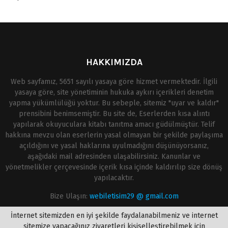
HAKKIMIZDA
Web sayfamız, 5651 sayılı yasaya göre hizmet vermektedir. İlgili
yasaya göre, site yönetiminin hukuka aykırı içerikleri denetim
yapma yükümlülüğü yoktur. Bu sebeple, sitemiz "uyar ve kaldır"
prensibini benimsemiştir. Bu site de, Eserlerden kısa alıntı
yapılarak okuyuculara kitabı tanıtma amacı güdülmüştür. Telif
hakkına mevzu olan eserlerin yasal olmayan bir şekilde paylaşıma
açıldığını ve yasal haklarına uyulmadığını düşünüyorsanız,
aşağıdaki mail adresinden ulaşabilirsiniz. Kanunlar ve
yönetmelikler çerçevesinde içerik kısa içinde kaldırılıp size dönüş
yapılacaktır.
Bize Ulaşın:
webiletisim29 @ gmail.com
İnternet sitemizden en iyi şekilde faydalanabilmeniz ve internet
sitemize yapacağınız ziyaretleri kişiselleştirebilmek için