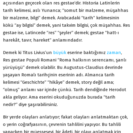
açısından geçecek olan res gestae’dir. Historia Latinlerin
tarih kelimesi, aslı Yunanca; “somut bir malzeme, müşahhas
bir malzeme, bilgi” demek. Arabcadaki “tarih” kelimesinin
kökü “ay bilgisi” demek, yani takvim bilgisi, çok müşahhas. Res
gestae ise, Latincede “res” “şeyler” demek; gestae “hatt-ı
harekât, tavır, hareket” anlamındadır.
Demek ki Titus Livius’un
büyük
eserine baktığımız
zaman
,
Res gestae Populi Romani “Roma halkının serencamı, şanlı
yürüyüşü” demek olabilir. Bu Augustus-Claudius devrinde
yaşayan Romalı tarihçinin eserinin adı. Almanca tarih
kelimesi “Geschichte” “hikâye” demek, story değil ama;
“olmuş” anlamı var içinde çünkü. Tarih dendiğinde Herodot
akla geliyor. Ama eserini okuduğunuzda burada “tarih
nedir?” diye şaşırabilirsiniz.
Bir yerde olayları anlatıyor; fakat olayları anlatmaktan çok,
o yerin coğrafyasının, çevrenin tahlilini yapıyor. Bu tahlili
yaparken bir müesseseyi, bir âdeti, bir olayı anlatmak için