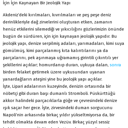
İçin İçin Kaynayan Bir Jeolojik Yapı
Akdeniz’deki kırılmaları, kıvrılmaları ve peş peşe deniz
derinlikleriyle dağ zirvelerini oluşturan etken, zamanın
henüz etkilerini silemediği ve yıkıcılığını gözlerimizin önünde
bugün de sürdüren, için için kaynayan jeolojik yapıdır. Bu
jeolojik yapı, denize serpilmiş adaları, yarımadaları, kimi suya
gömülmüş, kimi parçalanmış kıta kalıntılarını ya da
parçalarını, pek aşınmaya uğramamış girintili çıkıntılı yer
şekillerini açıklar; homurdanıp duran, uykuya dalan,
sonra
birden felaket getirmek üzere uykusundan uyanan
yanardağların ateşini yine bu jeolojik yapı açıklar.
İşte, Lipari adalarının kuzeyinde, denizin ortasında bir
nöbetçi gibi duran başı dumanlı Stromboli. Püskürttüğü
akkor halindeki parçacıklarla göğe ve çevresindeki denize
ışık saçar her gece. İşte, zirvesindeki duman sorgucunu
Napoli’nin arkasında birkaç yıldır yükseltmiyorsa da, bir
tehdit olmakta devam eden Vezüv. Birkaç yüzyıl sessiz