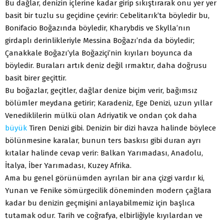
Bu dağlar, denizin içlerine kadar girip sıkıştırarak onu yer yer
basit bir tuzlu su geçidine çevirir: Cebelitarık’ta böyledir bu,
Bonifacio Boğazında böyledir, Kharybdis ve Skylla’nın
girdaplı derinlikleriyle Messina Boğazı’nda da böyledir;
Çanakkale Boğazı’yla Boğaziçi’nin kıyıları boyunca da
böyledir. Buraları artık deniz değil ırmaktır, daha doğrusu
basit birer geçittir.
Bu boğazlar, geçitler, dağlar denize biçim verir, bağımsız
bölümler meydana getirir; Karadeniz, Ege Denizi, uzun yıllar
Venediklilerin mülkü olan Adriyatik ve ondan çok daha
büyük
Tiren Denizi gibi. Denizin bir dizi havza halinde böylece
bölünmesine karalar, bunun ters baskısı gibi duran ayrı
kıtalar halinde cevap verir: Balkan Yarımadası, Anadolu,
İtalya, İber Yarımadası, Kuzey Afrika.
Ama bu genel görünümden ayrılan bir ana çizgi vardır ki,
Yunan ve Fenike sömürgecilik döneminden modern çağlara
kadar bu denizin geçmişini anlayabilmemiz için başlıca
tutamak odur. Tarih ve coğrafya, elbirliğiyle kıyılardan ve