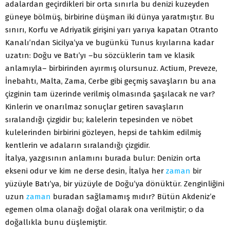
adalardan geçirdikleri bir orta sınırla bu denizi kuzeyden
güneye bölmüş, birbirine düşman iki dünya yaratmıştır. Bu
sınırı, Korfu ve Adriyatik girişini yarı yarıya kapatan Otranto
Kanalı’ndan Sicilya’ya ve bugünkü Tunus kıyılarına kadar
uzatın: Doğu ve Batı’yı –bu sözcüklerin tam ve klasik
anlamıyla– birbirinden ayırmış olursunuz. Actium, Preveze,
İnebahtı, Malta, Zama, Cerbe gibi geçmiş savaşların bu ana
çizginin tam üzerinde verilmiş olmasında şaşılacak ne var?
Kinlerin ve onarılmaz sonuçlar getiren savaşların
sıralandığı çizgidir bu; kalelerin tepesinden ve nöbet
kulelerinden birbirini gözleyen, hepsi de tahkim edilmiş
kentlerin ve adaların sıralandığı çizgidir.
İtalya, yazgısının anlamını burada bulur: Denizin orta
ekseni odur ve kim ne derse desin, İtalya her
zaman
bir
yüzüyle Batı’ya, bir yüzüyle de Doğu’ya dönüktür. Zenginliğini
uzun
zaman
buradan sağlamamış mıdır? Bütün Akdeniz’e
egemen olma olanağı doğal olarak ona verilmiştir; o da
doğallıkla bunu düşlemiştir.