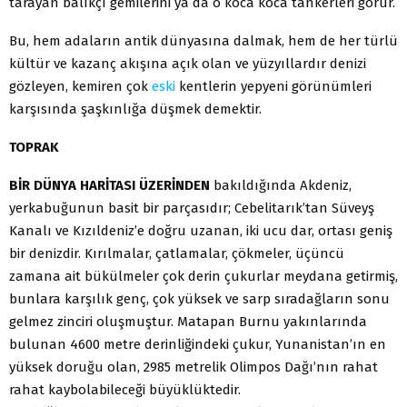
tarayan balıkçı gemilerini ya da o koca koca tankerleri görür.
Bu, hem adaların antik dünyasına dalmak, hem de her türlü
kültür ve kazanç akışına açık olan ve yüzyıllardır denizi
gözleyen, kemiren çok
eski
kentlerin yepyeni görünümleri
karşısında şaşkınlığa düşmek demektir.
TOPRAK
BİR DÜNYA HARİTASI ÜZERİNDEN
bakıldığında Akdeniz,
yerkabuğunun basit bir parçasıdır; Cebelitarık’tan Süveyş
Kanalı ve Kızıldeniz’e doğru uzanan, iki ucu dar, ortası geniş
bir denizdir. Kırılmalar, çatlamalar, çökmeler, üçüncü
zamana ait bükülmeler çok derin çukurlar meydana getirmiş,
bunlara karşılık genç, çok yüksek ve sarp sıradağların sonu
gelmez zinciri oluşmuştur. Matapan Burnu yakınlarında
bulunan 4600 metre derinliğindeki çukur, Yunanistan’ın en
yüksek doruğu olan, 2985 metrelik Olimpos Dağı’nın rahat
rahat kaybolabileceği büyüklüktedir.