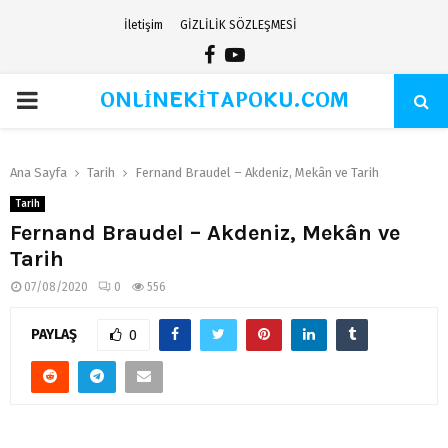
İletişim
GİZLİLİK SÖZLEŞMESİ
Facebook
Youtube
ONLİNEKİTAPOKU.COM
PRIMARY
MENU
Ana Sayfa
Tarih
Fernand Braudel – Akdeniz, Mekân ve Tarih
Tarih
Fernand Braudel – Akdeniz, Mekân ve
Tarih
07/08/2020
0
556
PAYLAŞ
0