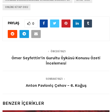
ONLINE KITAP OKU
PAYLAŞ
0
ÖNCEKI YAZI
Ömer Seyfettin’in Gurultu Öyküsü Konusu Özeti
İncelemesi
SONRAKI YAZI
Anton Pavloviç Çehov – 6. Koğuş
BENZER İÇERİKLER