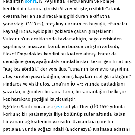
kaldıktan
sonra
, İS 79 yılında Herculanum ve Pompei
kentlerinin kanına girmişti Vezüv. Ve işte, o sihirli Catania
ovasına her an saldıracakmış gibi duran aktif Etna
yanardağı (3313 m.), ateş kuyularının en büyüğü, efsaneler
kaynağı Etna: Kykloplar göklerde çakan şimşeklerini
Vulcanus’un ocaklarında tavlamak için, boğa derisinden
yapılmış o muazzam körükleri burada çalıştırıyorlardı;
filozof Empedokles kendini bu kratere atmış, krater de,
dendiğine göre, ayağındaki sandallardan tekini geri fırlatmış.
“Kaç kez gördük,” der Vergilius, “Etna’nın kaynayıp taştığını,
ateş küreleri yuvarladığını, erimiş kayaların sel gibi aktığını.”
Pindaros ve Aiskhulos, Etna’nın İÖ 475 yılında patladığını
yazarlar; o günden bu yana tarih, bu yanardağın belki yüz
kez harekete geçtiğini kaydetmiştir.
Ege’deki Santorini adası (
eski
adıyla Thera) İÖ 1450 yılında
korkunç bir patlamayla ikiye bölünüp sular altında kalan
bir yanardağ kraterinin yarısıdır. Uzmanlara göre bu
patlama Sunda Boğazı’ndaki (Endonezya) Krakatau adasını