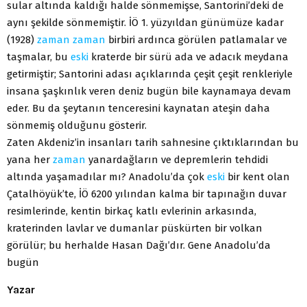
sular altında kaldığı halde sönmemişse, Santorini’deki de
aynı şekilde sönmemiştir. İÖ 1. yüzyıldan günümüze kadar
(1928)
zaman
zaman
birbiri ardınca görülen patlamalar ve
taşmalar, bu
eski
kraterde bir sürü ada ve adacık meydana
getirmiştir; Santorini adası açıklarında çeşit çeşit renkleriyle
insana şaşkınlık veren deniz bugün bile kaynamaya devam
eder. Bu da şeytanın tenceresini kaynatan ateşin daha
sönmemiş olduğunu gösterir.
Zaten Akdeniz’in insanları tarih sahnesine çıktıklarından bu
yana her
zaman
yanardağların ve depremlerin tehdidi
altında yaşamadılar mı? Anadolu’da çok
eski
bir kent olan
Çatalhöyük’te, İÖ 6200 yılından kalma bir tapınağın duvar
resimlerinde, kentin birkaç katlı evlerinin arkasında,
kraterinden lavlar ve dumanlar püskürten bir volkan
görülür; bu herhalde Hasan Dağı’dır. Gene Anadolu’da
bugün
Yazar