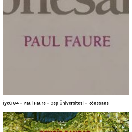
İycü 84 – Paul Faure – Cep Üniversitesi – Rönesans