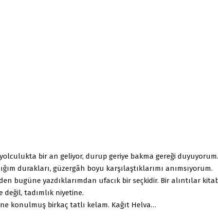
yolculukta bir an geliyor, durup geriye bakma gereği duyuyorum.
adığım durakları, güzergâh boyu karşılaştıklarımı anımsıyorum.
n bugüne yazdıklarımdan ufacık bir seçkidir. Bir alıntılar kitab
 değil, tadımlık niyetine.
ine konulmuş birkaç tatlı kelam. Kağıt Helva…