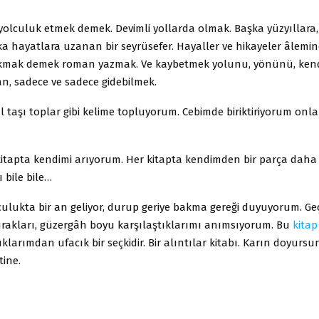
yolculuk etmek demek. Devimli yollarda olmak. Başka yüzyıllara,
ka hayatlara uzanan bir seyrüsefer. Hayaller ve hikayeler âlemi
çıkmak demek roman yazmak. Ve kaybetmek yolunu, yönünü, kend
lan, sadece ve sadece gidebilmek.
l taşı toplar gibi kelime topluyorum. Cebimde biriktiriyorum onları
 kitapta kendimi arıyorum. Her kitapta kendimden bir parça daha
 bile bile…
ulukta bir an geliyor, durup geriye bakma gereği duyuyorum. Geçt
rakları, güzergâh boyu karşılaştıklarımı anımsıyorum. Bu
kitap
larımdan ufacık bir seçkidir. Bir alıntılar kitabı. Karın doyursun
tine.