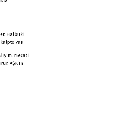
ıkla
şer. Halbuki
 kalpte var!
lıyım, mecazi
rur. AŞK’ın