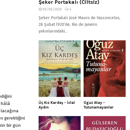
Şeker Portakalı (Ciltsiz)
06/06/2020
4
Şeker Portakalı José Mauro de Vasconcelos,
26 Şubat l920’de, Rio de Janeiro
yakınlarındaki...
diğini
Üç Kız Kardeş – İclal
Oguz Atay –
n hâlâ
Aydın
Tutunamayanlar
ılacağına
n gerektiğini
nin bir gün