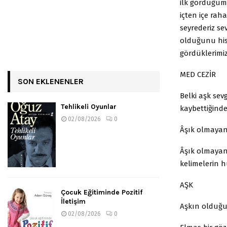
ilk gördüğüm
içten içe rah
seyrederiz se
olduğunu hiss
gördüklerimiz
MED CEZİR
SON EKLENENLER
Belki aşk sev
Tehlikeli Oyunlar
kaybettiğinde
02/08/2026
0
Âşık olmayana
Âşık olmayan
kelimelerin h
AŞK
Çocuk Eğitiminde Pozitif
İletişim
Aşkın olduğu 
02/08/2026
0