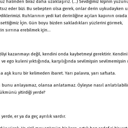
üz halinden biraz daha uzaklaşırız. (…) Sevdiğimiz kişinin yüzü
atsız eder bizi. Bu sebepten olsa gerek, onlar derin uykudayken
vdiklerimizi. Ruhlarının yedi kat derinliğine açılan kapının orada
ettiğimiz İçin. Gün boyu bizden sakladıkları yüzlerini görmek,
in sırrına erebilmek için…
giliyi kazanmayı değil, kendini onda kaybetmeyi gerektirir. Kendini
 ve ego kuleni yıktığında, karşılığında sevilmişsin sevilmemişsin 
 aşk kuru bir kelimeden ibaret. Yarı palavra, yarı safsata.
 bunu anlayamaz, olansa anlatamaz. Öyleyse nasıl anlatılabilir
ükmünü yitirdiği yerde?
yerde, er ya da geç ayrılık vardır.