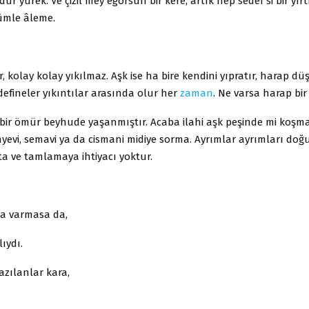
ür yürek. Ve çizil mey egörsün bir kere, artık hep sedef si bir yırt
ümle âleme.
r, kolay kolay yıkılmaz. Aşk ise ha bire kendini yıpratır, harap dü
defineler yıkıntılar arasında olur her
zaman
. Ne varsa harap bir
 bir ömür beyhude yaşanmıştır. Acaba ilahi aşk peşinde mi koşma
yevi, semavi ya da cismani midiye sorma. Ayrımlar ayrımları doğu
fata ve tamlamaya ihtiyacı yoktur.
a varmasa da,
ıydı.
azılanlar kara,