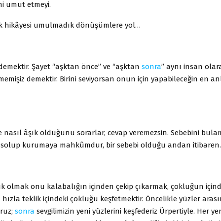
ni umut etmeyi.
şk hikâyesi umulmadık dönüşümlere yol…
 demektir. Şayet “aşktan önce” ve “aşktan
sonra
” aynı insan olar
memişiz demektir. Birini seviyorsan onun için yapabileceğin en an
 nasıl âşık olduğunu sorarlar, cevap veremezsin. Sebebini bula
i, solup kurumaya mahkûmdur, bir sebebi olduğu andan itibaren.
ık olmak onu kalabalığın içinden çekip çıkarmak, çokluğun için
hızla teklik içindeki çokluğu keşfetmektir. Öncelikle yüzler arası
uruz;
sonra
sevgilimizin yeni yüzlerini keşfederiz Ürpertiyle. Her ye