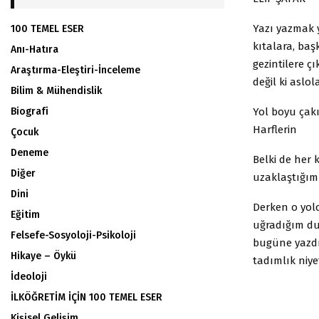
Yazı yazmak 
100 TEMEL ESER
kıtalara, baş
Anı-Hatıra
gezintilere 
Araştırma-Eleştiri-İnceleme
değil ki aslo
Bilim & Mühendislik
Yol boyu çakı
Biografi
Harflerin
Çocuk
Deneme
Belki de her
Diğer
uzaklaştığımı
Dini
Derken o yolc
Eğitim
uğradığım du
Felsefe-Sosyoloji-Psikoloji
bugüne yazdık
Hikaye – Öykü
tadımlık niye
İdeoloji
İLKÖĞRETİM İÇİN 100 TEMEL ESER
Kişisel Gelişim