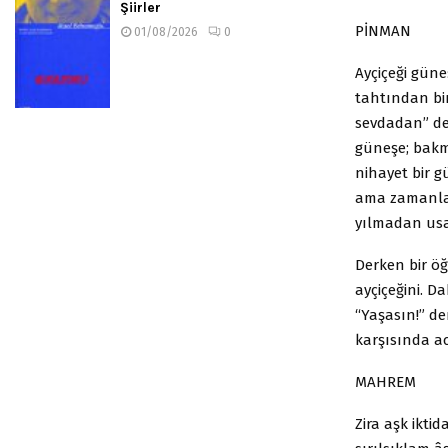
Şiirler
PİNMAN
01/08/2026
0
Ayçiçeği gün
tahtından bir
sevdadan” dem
güneşe; bakm
nihayet bir g
ama zamanla y
yılmadan usa
Derken bir ö
ayçiçeğini. D
“Yaşasın!” dem
karşısında acı
MAHREM
Zira aşk iktid