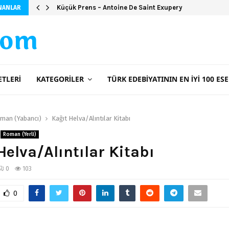
Küçük Prens – Antoine De Saint Exupery
NANLAR
com
ETLERI
KATEGORILER
TÜRK EDEBIYATININ EN İYI 100 ESE
man (Yabancı)
Kağıt Helva/Alıntılar Kitabı
Roman (Yerli)
Helva/Alıntılar Kitabı
0
103
0