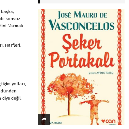
 başka,
nde sonsuz
ini. Varmak
. Harfleri.
iğim yolları,
dünden
 diye değil,