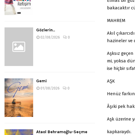
Elmas bir gözd
bakacaktır c
MAHREM
Gözlerin..
Akıl çıkarcıdı
02/08/2026
0
hazineler ve 
Aşksız geçen
mi, yoksa dün
ise hiçbir sı
AŞK
Gemi
01/08/2026
0
Henüz farkın
Âşıki pek hakl
Aşk üzerine y
kapkaraydı.
Ataol Behramoğlu-Seçme