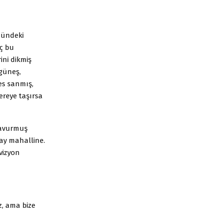
zündeki
eç bu
ini dikmiş
güneş,
ves sanmış,
ereye taşırsa
kavurmuş
lay mahalline.
evizyon
iz, ama bize