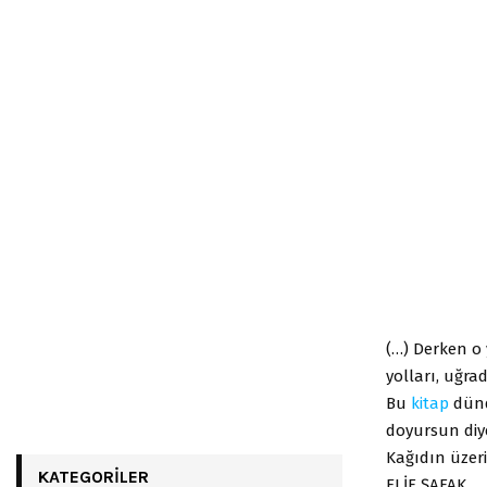
(…) Derken o 
yolları, uğr
Bu
kitap
dünde
doyursun diye
Kağıdın üzer
KATEGORILER
ELİF ŞAFAK