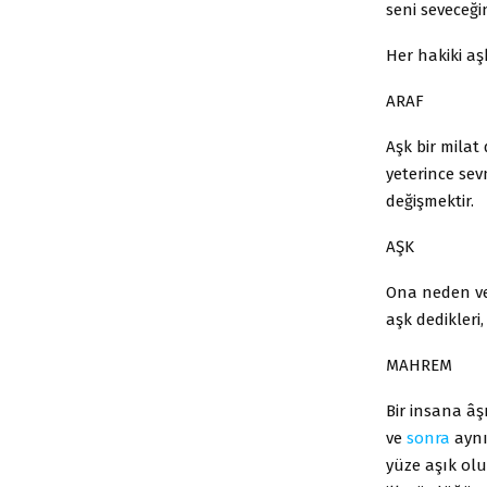
seni seveceği
Her hakiki a
ARAF
Aşk bir milat
yeterince sev
değişmektir.
AŞK
Ona neden ve
aşk dedikler
MAHREM
Bir insana âş
ve
sonra
aynı 
yüze aşık ol