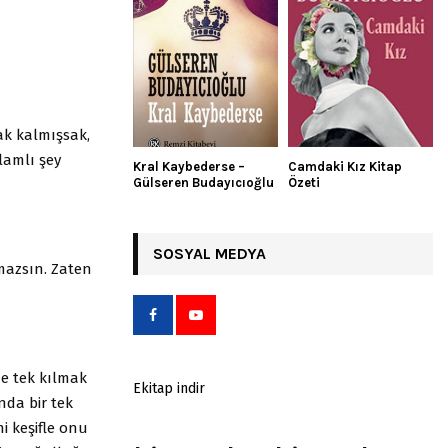
ak kalmışsak,
lamlı şey
Kral Kaybederse –
Camdaki Kız Kitap
Gülseren Budayıcıoğlu
Özeti
SOSYAL MEDYA
mazsın. Zaten
de tek kılmak
Ekitap indir
nda bir tek
ni keşifle onu