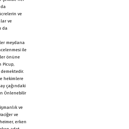
 da
ücrelerin ve
lar ve
ı da
imler meydana
ncelenmesi ile
özler önüne
n Picup,
” demektedir.
 de hekimlere
uzay çağındaki
ın Önlenebilir
işmanlık ve
raciğer ve
zheimer, erken
 erken adet