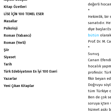
değerli hocam
Kitap Özetleri
*
LİSE İÇİN 100 TEMEL ESER
Hekimlik, bir
Masallar
sanatıdır. He
Psikoloji
diye başlar.E
bütün
olarak
Roman (Yabancı)
Prof. Dr. M. 
Roman (Yerli)
*
Şiir
Sunuş
Siyaset
Canan Efendig
Tarih
hocalık yapmı
Türk Edebiyatının En İyi 100 Eseri
profesör. Tür
fikir beyan e
Yazarlar
Doğruyu söylü
Yeni Çıkan Kitaplar
tüm Türkiye 
Ben de çok s
soruya içten 
hizmet aşkı be