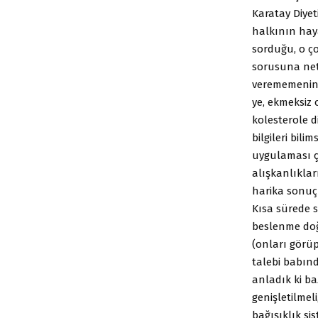
Karatay Diye
halkının haya
sorduğu, o ç
sorusuna net 
verememenin n
ye, ekmeksiz 
kolesterole d
bilgileri bili
uygulaması ç
alışkanlıklar
harika sonuçl
Kısa sürede sa
beslenme doğr
(onları görüp
talebi babın
anladık ki ba
genişletilmeli
bağışıklık si