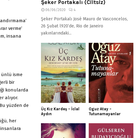
Şeker Portakalı (Ciltsiz)
06/06/2020
4
Şeker Portakalı José Mauro de Vasconcelos,
talandırmama’
26 Şubat l920’de, Rio de Janeiro
arar verme’
yakınlarındaki...
kim, insana
k ünlü isme
rli bir
iği konularda
r alıyor.
! Bu yüzden de
Üç Kız Kardeş – İclal
Oguz Atay –
Aydın
Tutunamayanlar
üğü, her
e insanlara