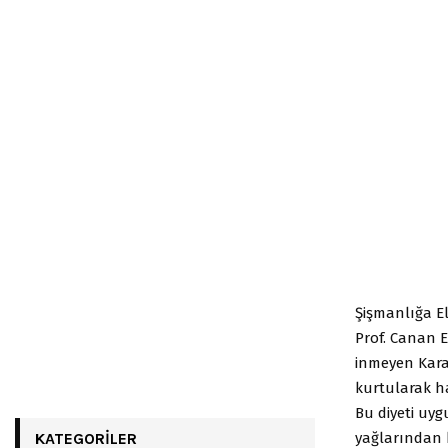
Şişmanlığa E
Prof. Canan E
inmeyen Kara
kurtularak ha
Bu diyeti uyg
yağlarından ku
KATEGORILER