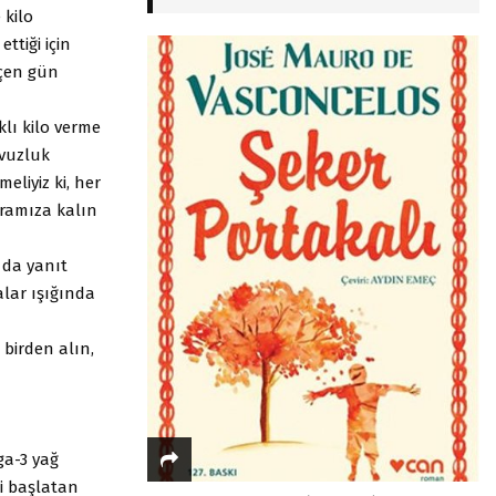
 kilo
tiği için
eçen gün
klı kilo verme
avuzluk
eliyiz ki, her
aramıza kalın
 da yanıt
malar ışığında
 birden alın,
ga-3 yağ
ri başlatan