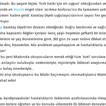
 almadı. Bu yaşam biçimi. Türk halkı için en uygun’ olduğundan ve
ünde en
büyük
engel olan ‘acıkma korkusu’nu da tamamen yok et
omen haline geldi. Karatay Diyeti uygulayıcılarının sayısı her g
tıyor.
ap
Karatay Diyeti’nin devamı niteliğinde. Doğru beslenme ve sağlı
 daha kapsamlı bilgiler içeriyor. Genç yaşlı hepimize şefkatli bir kıl
imlere ve yaş dönemlerine göre, 365 gün 24 saat nelere dikkat etm
zi dinç hissedelim, kilo problemi yaşamayalım ve hastalıklarla 
lim?
, bu yeni kitabında okuyucuların merak ettiği tüm ‘özel’ sorulara
o anlaşılır üslubuyla, nedenleriyle, niçinleriyle, bilimsel araştır
ı kolay önerileriyle…
ini alıp okuduysanız bu kitabı kaçırmayın, okumadıysanız ikisini
ahat edin!
rda, kardiyovasküler hastalıkların risklerinin azaltılmasında Ome
ini bizlere öğreten ve bu konuda ülkemizde ilk bilimsel deneyle