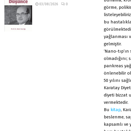
03/08/2026
0
görme, polik
listeleyebilir
bu hastalıkla
görülmektedi
yağlanması v
gelmiştir.
‘Nano-tıp’ın 
olmadığını; sa
pankreas ya
önlenebilir o
50 yılını sağ
Karatay Diye
diyeti bizza
vermektedir.
Bu
kitap
, Kar
beslenme, sağ
kapsamlı ve ye