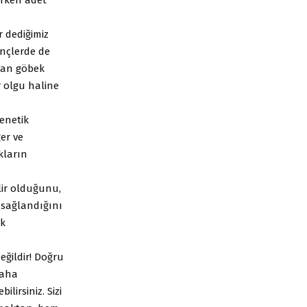
r dediğimiz
ençlerde de
ayan göbek
 olgu haline
genetik
ğer ve
kların
lir olduğunu,
 sağlandığını
uk
değildir! Doğru
daha
ilirsiniz. Sizi