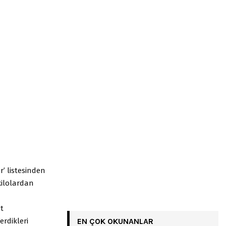
r’ listesinden
 kilolardan
ut
erdikleri
EN ÇOK OKUNANLAR