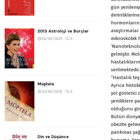
gün yenileni
derinliklerine
hormonların 
araştırmalar 
2013 Astroloji ve Burçlar
mikroskobik h
04/08/2026
0
‘Nanoteknolo
gelmiştir. Mo
hastalıkların
serilmektedir
“Hastalık teş
Müptela
Ayrıca histobi
04/08/2026
0
yol gösterici 
yeniliklere p
olduğunu gös
Bütün dünyad
obezite gelme
pankreas yağl
Din ve Düşünce
bunama, kroni