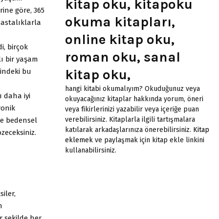
kitap oku, kitapoku
ine göre, 365
okuma kitapları,
hastalıklarla
online kitap oku,
i, birçok
roman oku, sanal
ı bir yaşam
kitap oku,
ğindeki bu
hangi kitabi okumalıyım? Okuduğunuz veya
 daha iyi
okuyacağınız kitaplar hakkında yorum, öneri
ronik
veya fikirlerinizi yazabilir veya içeriğe puan
verebilirsiniz. Kitaplarla ilgili tartışmalara
de bedensel
katılarak arkadaşlarınıza önerebilirsiniz.
Kitap
zeceksiniz.
eklemek
ve paylaşmak için kitap ekle linkini
kullanabilirsiniz.
iler,
n
r şekilde her