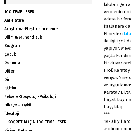
kiloları geri
vermenin ön
100 TEMEL ESER
adeta bir fen
Anı-Hatıra
katlanarak ar
Araştırma-Eleştiri-İnceleme
Elinizdeki
kit
Bilim & Mühendislik
ile ilgili çok
Biografi
yapıyor: Mevs
Çocuk
yaşta kendimi
bir duvar öre
Deneme
Prof. Karatay
Diğer
veriyor. Yine 
Dini
ve uygulamas
Eğitim
Karatay Diyet
Felsefe-Sosyoloji-Psikoloji
hayat boyu r
Hikaye – Öykü
hayykitap
İdeoloji
***
1970’li yılla
İLKÖĞRETİM İÇİN 100 TEMEL ESER
asidinin önem
Kişisel Gelişim