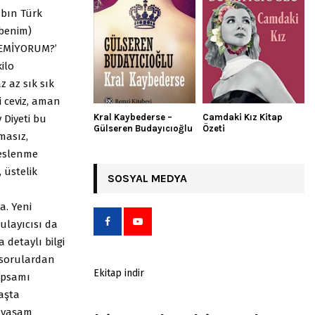
abın Türk
 benim)
REMİYORUM?’
ilo
z az sık sık
i ceviz, aman
Kral Kaybederse –
Camdaki Kız Kitap
 Diyeti bu
Gülseren Budayıcıoğlu
Özeti
amasız,
beslenme
 üstelik
SOSYAL MEDYA
a. Yeni
ulayıcısı da
 detaylı bilgi
 sorulardan
Ekitap indir
kapsamı
yaşta
r yaşam