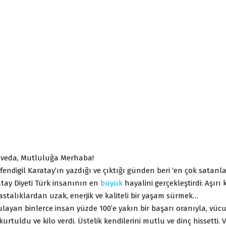
lveda, Mutluluğa Merhaba!
fendigil Karatay’ın yazdığı ve çıktığı günden beri ‘en çok satanla
tay Diyeti Türk insanının en
büyük
hayalini gerçekleştirdi: Aşırı
stalıklardan uzak, enerjik ve kaliteli bir yaşam sürmek…
ulayan binlerce insan yüzde 100’e yakın bir başarı oranıyla, vüc
rtuldu ve kilo verdi. Üstelik kendilerini mutlu ve dinç hissetti. V