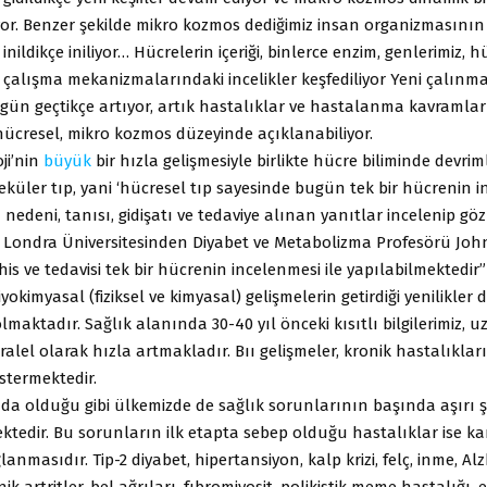
yor. Benzer şekilde mikro kozmos dediğimiz insan organizmasının
 inildikçe iniliyor… Hücrelerin içeriği, binlerce enzim, genlerimiz, h
çalışma mekanizmalarındaki incelikler keşfediliyor Yeni çalınma
gün geçtikçe artıyor, artık hastalıklar ve hastalanma kavramlar
ücresel, mikro kozmos düzeyinde açıklanabiliyor.
ji’nin
büyük
bir hızla gelişmesiyle birlikte hücre biliminde devr
leküler tıp, yani ‘hücresel tıp sayesinde bugün tek bir hücrenin i
 nedeni, tanısı, gidişatı ve tedaviye alınan yanıtlar incelenip g
. Londra Üniversitesinden Diyabet ve Metabolizma Profesörü Joh
his ve tedavisi tek bir hücrenin incelenmesi ile yapılabilmektedir
yokimyasal (fiziksel ve kimyasal) gelişmelerin getirdiği yenilikler
olmaktadır. Sağlık alanında 30-40 yıl önceki kısıtlı bilgilerimiz, 
aralel olarak hızla artmakladır. Bıı gelişmeler, kronik hastalıklar
termektedir.
a olduğu gibi ülkemizde de sağlık sorunlarının başında aşırı ş
ktedir. Bu sorunların ilk etapta sebep olduğu hastalıklar ise ka
anmasıdır. Tip-2 diyabet, hipertansiyon, kalp krizi, felç, inme, Al
k artritler, bel ağrıları, fıbromiyosit, polikistik meme hastalığı,