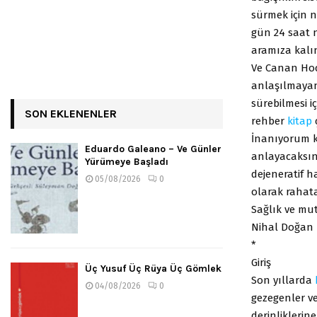
sürmek için 
gün 24 saat n
aramıza kalın
Ve Canan Hoca
anlaşılmayan 
sürebilmesi iç
SON EKLENENLER
rehber
kitap
ç
İnanıyorum k
Eduardo Galeano – Ve Günler
anlayacaksını
Yürümeye Başladı
dejeneratif 
05/08/2026
0
olarak rahata
Sağlık ve mut
Nihal Doğan
*
Giriş
Üç Yusuf Üç Rüya Üç Gömlek
Son yıllarda
04/08/2026
0
gezegenler ve
derinliklerin