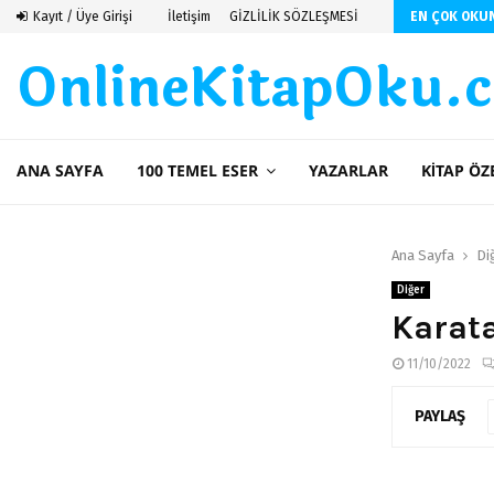
z)
Kayıt / Üye Girişi
İletişim
GİZLİLİK SÖZLEŞMESİ
EN ÇOK OKU
OnlineKitapOku.
ANA SAYFA
100 TEMEL ESER
YAZARLAR
KITAP ÖZ
Ana Sayfa
Di
Diğer
Karata
11/10/2022
PAYLAŞ