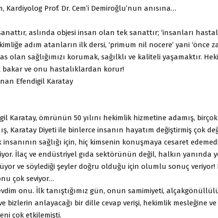
, Kardiyolog Prof. Dr. Cem’i Demiroğlu’nun anısına…
 sanattır, aslında objesi insan olan tek sanattır; ‘insanları has
kimliğe adım atanların ilk dersi, ‘primum nil nocere’ yani ‘önce z
sas olan sağlığımızı korumak, sağılklı ve kaliteli yaşamaktır. He
 bakar ve onu hastalıklardan korur!
Canan Efendigil Karatay
il Karatay, ömrünün 50 yılını hekimlik hizmetine adamış, birço
ş, Karatay Diyeti ile binlerce insanın hayatım değiştirmiş çok değe
k insanının sağlığı için, hiç kimsenin konuşmaya cesaret edemed
diyor. İlaç ve endüstriyel gıda sektörünün değil, halkın yanında ye
yor ve söylediği şeyler doğru olduğu için olumlu sonuç veriyor
onu çok seviyor…
evdim onu. İlk tanıştığımız gün, onun samimiyeti, alçakgönüllül
ve bizlerin anlayacağı bir dille cevap verişi, hekimlik mesleğine v
ni çok etkilemişti.