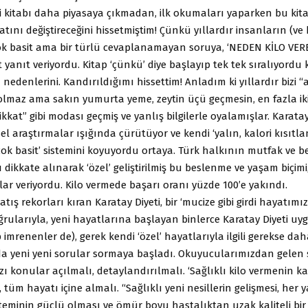
ti kitabı daha piyasaya çıkmadan, ilk okumaları yaparken bu kit
tını değiştireceğini hissetmiştim! Çünkü yıllardır insanların (ve
ok basit ama bir türlü cevaplanamayan soruya, ‘NEDEN KİLO VE
yanıt veriyordu. Kitap ‘çünkü’ diye başlayıp tek tek sıralıyordu k
edenlerini. Kandırıldığımı hissettim! Anladım ki yıllardır bizi “a
olmaz ama sakın yumurta yeme, zeytin üçü geçmesin, en fazla ik
ikkat” gibi modası geçmiş ve yanlış bilgilerle oyalamışlar. Karatay
msel araştırmalar ışığında çürütüyor ve kendi ‘yalın, kalori kısıtl
ok basit’ sistemini koyuyordu ortaya. Türk halkının mutfak ve 
ı dikkate alınarak ‘özel’ geliştirilmiş bu beslenme ve yaşam biçimi,
ar veriyordu. Kilo vermede başarı oranı yüzde 100’e yakındı.
tış rekorları kıran Karatay Diyeti, bir ‘mucize gibi girdi hayatımız
ularıyla, yeni hayatlarına başlayan binlerce Karatay Diyeti uyg
 imrenenler de), gerek kendi ‘özel’ hayatlarıyla ilgili gerekse daha
da yeni yeni sorular sormaya başladı. Okuyucularımızdan gelen
zı konular açılmalı, detaylandırılmalı. ‘Sağlıklı kilo vermenin 
, tüm hayatı içine almalı. “Sağlıklı yeni nesillerin gelişmesi, her 
steminin güçlü olması ve ömür boyu hastalıktan uzak kaliteli bi