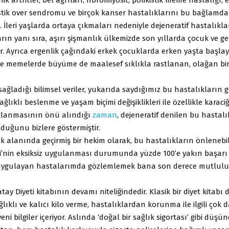
istik over sendromu ve birçok kanser hastalıklarını bu bağlamda
iz. İleri yaşlarda ortaya çıkmaları nedeniyle dejeneratif hastalıkla
rın yanı sıra, aşırı şişmanlık ülkemizde son yıllarda çocuk ve g
r. Ayrıca ergenlik çağındaki erkek çocuklarda erken yaşta başl
e memelerde büyüme de maalesef sıklıkla rastlanan, olağan bir
sağladığı bilimsel veriler, yukarıda saydığımız bu hastalıkların 
ğlıklı beslenme ve yaşam biçimi değişiklikleri ile özellikle karaci
ğlanmasının önü alındığı
zaman
, dejeneratif denilen bu hastalı
lduğunu bizlere göstermiştir.
lık alanında geçirmiş bir hekim olarak, bu hastalıkların önlenebi
ti’nin eksiksiz uygulanması durumunda yüzde 100’e yakın başarı
t uygulayan hastalarımda gözlemlemek bana son derece mutlul
atay Diyeti kitabının devamı niteliğindedir. Klasik bir diyet kitabı 
lıklı ve kalıcı kilo verme, hastalıklardan korunma ile ilgili çok 
ni bilgiler içeriyor. Aslında ‘doğal bir sağlık sigortası’ gibi düşüneb