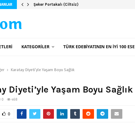
Üç Kız Kardeş – İclal Aydın
NANLAR
com
ETLERI
KATEGORILER
TÜRK EDEBIYATININ EN İYI 100 ESE
ğer
Karatay Diyeti’yle Yaşam Boyu Sağlık
y Diyeti’yle Yaşam Boyu Sağlık
0
468
0