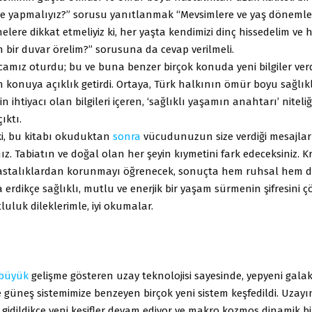
ne yapmalıyız?” sorusu yanıtlanmak “Mevsimlere ve yaş dönemler
elere dikkat etmeliyiz ki, her yaşta kendimizi dinç hissedelim ve 
 bir duvar örelim?” sorusuna da cevap verilmeli.
mız oturdu; bu ve buna benzer birçok konuda yeni bilgiler verd
konuya açıklık getirdi. Ortaya, Türk halkının ömür boyu sağlıkl
in ihtiyacı olan bilgileri içeren, ‘sağlıklı yaşamın anahtarı’ niteli
ıktı.
i, bu kitabı okuduktan
sonra
vücudunuzun size verdiği mesajları
z. Tabiatın ve doğal olan her şeyin kıymetini fark edeceksiniz. K
hastalıklardan korunmayı öğrenecek, sonuçta hem ruhsal hem 
 erdikçe sağlıklı, mutlu ve enerjik bir yaşam sürmenin şifresini çö
luluk dileklerimle, iyi okumalar.
büyük
gelişme gösteren uzay teknolojisi sayesinde, yepyeni galaks
 güneş sistemimize benzeyen birçok yeni sistem keşfedildi. Uzayı
e gidildikçe yeni keşifler devam ediyor ve makro kozmos dinamik bi