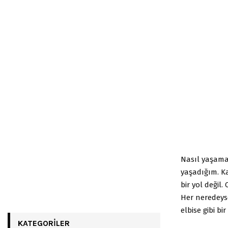
Nasıl yaşamal
yaşadığım. K
bir yol değil
Her neredeyse
elbise gibi b
KATEGORILER