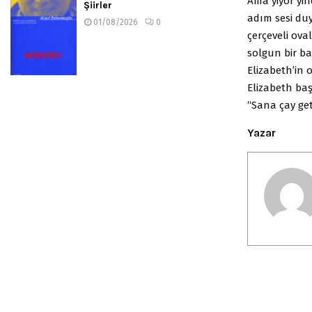
Ama yiyor yine
Şiirler
adım sesi duy
01/08/2026
0
çerçeveli ova
solgun bir ba
Elizabeth’in o
Elizabeth baş
“Sana çay get
Yazar