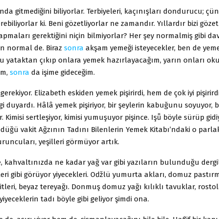
unda gitmediğini biliyorlar. Terbiyeleri, kaçınışları dondurucu; ç
rebiliyorlar ki. Beni gözetliyorlar ne zamandır. Yıllardır bizi gözet
pmaları gerektiğini niçin bilmiyorlar? Her şey normalmiş gibi dav
çin normal de. Biraz
sonra
akşam yemeği isteyecekler, ben de yem
u yataktan çıkıp onlara yemek hazırlayacağım, yarın onları ok
ım,
sonra
da işime gideceğim.
gerekiyor. Elizabeth eskiden yemek pişirirdi, hem de çok iyi pişirir
gi duyardı. Hâlâ yemek pişiriyor, bir şeylerin kabuğunu soyuyor, 
or. Kimisi sertleşiyor, kimisi yumuşuyor pişince. Işǚ böyle sürüp gid
düğü vakit Ağzının Tadını Bilenlerin Yemek Kitabı’ndaki o parlak
uruncuları, yeşilleri görmüyor artık.
 kahvaltınızda ne kadar yağ var gibi yazıların bulunduğu dergi
leri gibi görüyor yiyecekleri. Oǆlü yumurta akları, domuz pastı
itleri, beyaz tereyağı. Donmuş domuz yağı kılıklı tavuklar, rostola
 yiyeceklerin tadı böyle gibi geliyor şimdi ona.