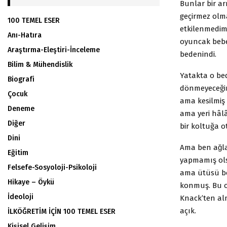
Bunlar bir ar
geçirmez olma
100 TEMEL ESER
etkilenmedim i
Anı-Hatıra
oyuncak bebeg
Araştırma-Eleştiri-İnceleme
bedenindi.
Bilim & Mühendislik
Yatakta o be
Biografi
dönmeyeceğ
Çocuk
ama kesilmiş b
Deneme
ama yeri hâl
Diğer
bir koltuğa 
Dini
Ama ben ağla
Eğitim
yapmamış olsa
Felsefe-Sosyoloji-Psikoloji
ama ütüsü 
Hikaye – Öykü
konmuş. Bu ova
İdeoloji
Knack’ten almı
açık.
İLKÖĞRETİM İÇİN 100 TEMEL ESER
Kişisel Gelişim