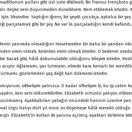
madillonun pulları gibi üst üste dikilmeli. Bir Fransız trençkotu g
lı. Keşke seni düşünmeden durabilsem. Beni etkilemek istedin.
şte, tiksindim. Yaptığın iğrenç bir şeydi; çocukça, aptalca bir şey. B
̆i parçalamak gibi bir şey. Ne var ki, parçaladığın kendi kafandı
denin yanımda olmadığını hissetmeden bir daha bir yandan öbu
imden emin olmak, kesinkes emin olmak istedin. O bedenin orada
ir bacak gibi, hâlâ dokunulabilir olduğunu bileyim istedin. Kesil
â acıyor. Ağlamamı, yas tutmamı, elimde kara kenarlı bir mendil
oturmamı, gözlerimden yaş değil kan dökmemi istedin.
mıyorum, öϐkeliyim yalnızca. O kadar öfkeliyim ki, bu işi zaten k
ydın, ben seni öldürebilirdim. Elizabeth sırtüstü yatıyor, elbise
bozulmamış. Ayakkabıları yatağın önündeki halının üzerine ya
l örgü halıyı dört yıl önce, ev döşemeye hâlâ meraklı olduğu 
ştı. Elizabeth’in kollan iki yanına açılmış, ayakları birbirine bitişi