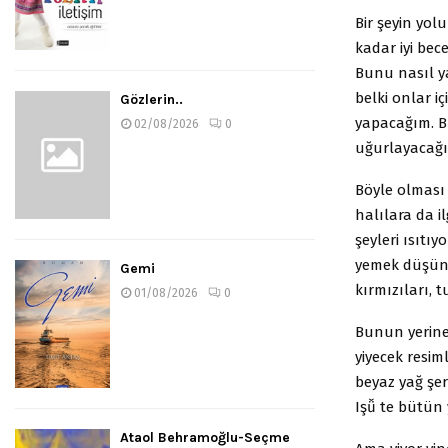
Bir şeyin yol
kadar iyi bece
Bunu nasıl ya
belki onlar i
Gözlerin..
yapacağım. B
02/08/2026
0
uğurlayacağ
Böyle olması 
halılara da il
şeyleri ısıtıy
yemek düşün
Gemi
kırmızıları, t
01/08/2026
0
Bunun yerine,
yiyecek resim
beyaz yağ şer
Işǚ te bütün
Ataol Behramoğlu-Seçme