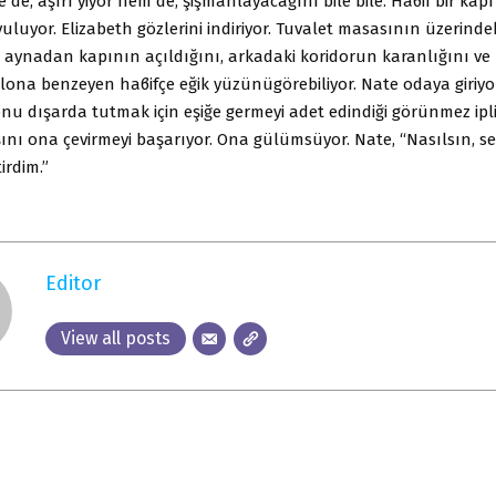
 de, aşırı yiyor hem de, şişmanlayacağını bile bile. Haϐif bir kapı t
uluyor. Elizabeth gözlerini indiriyor. Tuvalet masasının üzerind
l aynadan kapının açıldığını, arkadaki koridorun karanlığını ve
lona benzeyen haϐifçe eğik yüzünügörebiliyor. Nate odaya giriyo
nu dışarda tutmak için eşiğe germeyi adet edindiği görünmez ipli
ını ona çevirmeyi başarıyor. Ona gülümsüyor. Nate, “Nasılsın, sev
irdim.”
Editor
View all posts