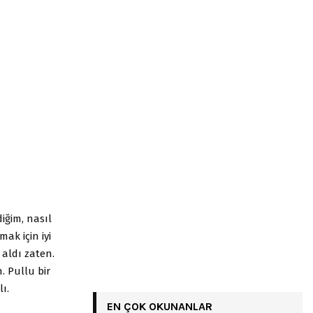
ğim, nasıl
ak için iyi
aldı zaten.
. Pullu bir
ı.
EN ÇOK OKUNANLAR