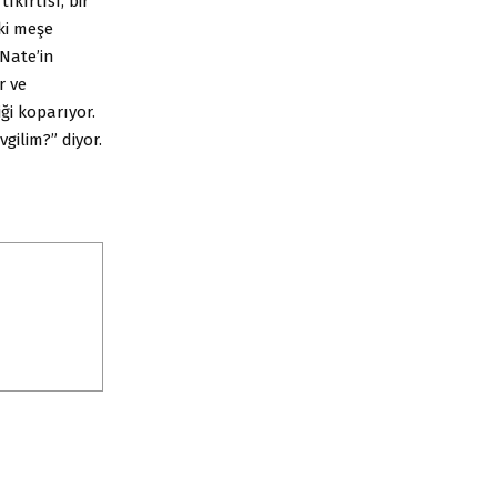
ıkırtısı, bir
eki meşe
 Nate’in
r ve
ği koparıyor.
gilim?” diyor.