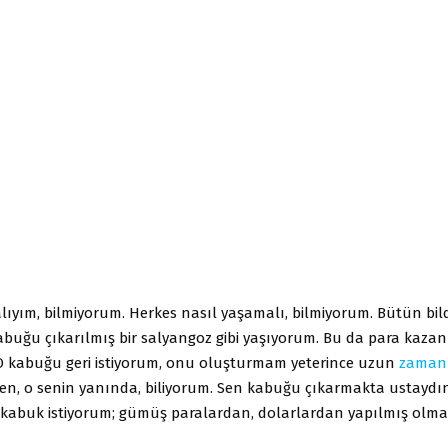
ıyım, bilmiyorum. Herkes nasıl yaşamalı, bilmiyorum. Bütün bildi
abuğu çıkarılmış bir salyangoz gibi yaşıyorum. Bu da para kazanm
. O kabuğu geri istiyorum, onu oluşturmam yeterince uzun
zaman
n, o senin yanında, biliyorum. Sen kabuğu çıkarmakta ustaydın
ir kabuk istiyorum; gümüş paralardan, dolarlardan yapılmış olmal