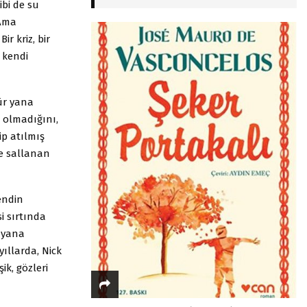
ibi de su
 Ama
ir kriz, bir
, kendi
̈r yana
 olmadığını,
ip atılmış
le sallanan
endin
si sırtında
n yana
yıllarda, Nick
k, gözleri