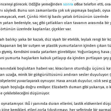
encereyi görecek. Oǆğle yemeğinden
sonra
oϐise telefon etti, or
ı söyledi. Bunu son zamanlarda çok sık yapmaya başladı, oysa o 
mayacak, evet. Çünkü Hint işi baskı yatak örtüsünün üzerinde
yatan bedeniyle, saç gibi çatlakları olan tavanın arasında bir 
 örtünün üzerinde kaplanlar, çiçekler var.
yah balıkçı yaka bir kazak, düz siyah bir eteklik, leylak rengi bir
 kapanan bej bir sutyen ve plastik yumurtaların içinden çıkan tu
p giymiş. Kendisini orada yatarken görebiliyor. Yoğunlaşmış hava 
 Hani yumurta haşlarken kabuk çatlayıp da içinden pırtlayan şey g
anındaki boşluktan haberi var, kiracıların oturduğu üçüncü kat 
an uzağa, minik bir gökgürültüsünü andıran sesler duyuluyor:
bilyelerini yuvarlayarak oynuyor. Hava ancak duyulur, ıslık sesi gi
 siyah boşluğa doğru emiliyor. Elizabeth duman gibi yukarıya, o 
e çekilebileceğini düşünüyor.
oynatamıyor. Ikǚ i yanında duran ellerini, lastik eldivenleri düşu
n içine kemikleri, etleri zorla tıkıştırmayı, her seferinde bir parma