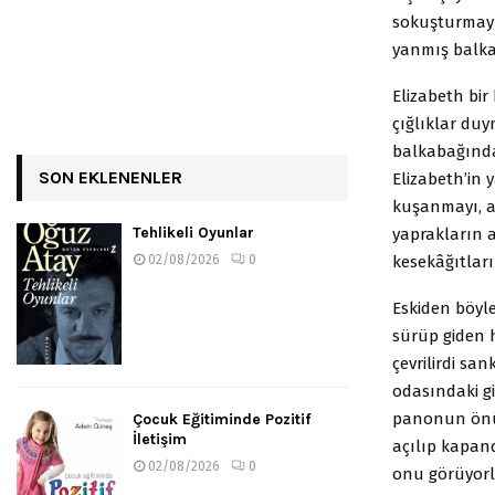
sokuşturmayı 
yanmış balkab
Elizabeth bir 
çığlıklar duy
balkabağında
SON EKLENENLER
Elizabeth’in 
kuşanmayı, ac
Tehlikeli Oyunlar
yaprakların 
kesekâğıtla
02/08/2026
0
Eskiden böyl
sürüp giden
çevrilirdi sa
odasındaki gi
panonun önu
Çocuk Eğitiminde Pozitif
İletişim
açılıp kapand
02/08/2026
0
onu görüyorl