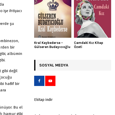
ada
işe ihtiyacı
yerde şu
 kombinezon,
Kral Kaybederse –
Camdaki Kız Kitap
̈rden bir
Gülseren Budayıcıoğlu
Özeti
gibi, albümin
ibi.
SOSYAL MEDYA
gibi değil
 Çocuğu
bi haϐif bir
kara
Ekitap indir
̈nüyor. Bu el
ğı hamur gibi