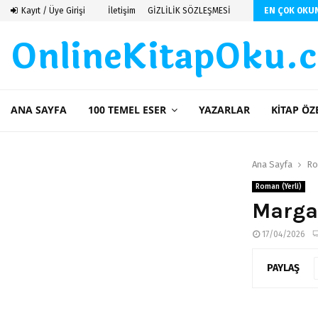
 De Saint Exupery
Kayıt / Üye Girişi
İletişim
GİZLİLİK SÖZLEŞMESİ
EN ÇOK OKU
OnlineKitapOku.
ANA SAYFA
100 TEMEL ESER
YAZARLAR
KITAP ÖZ
Ana Sayfa
Ro
Roman (Yerli)
Marga
17/04/2026
PAYLAŞ