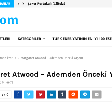
Şeker Portakalı (Ciltsiz)
NANLAR
com
ETLERI
KATEGORILER
TÜRK EDEBIYATININ EN İYI 100 ESE
man (Yerli)
Margaret Atwood – Ademden Önceki Yaşam
ret Atwood – Ademden Önceki
0
78
0