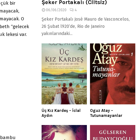
Şeker Portakalı (Ciltsiz)
çük bir
06/06/2020
4
lmayacak,
ıkmayacak. O
Şeker Portakalı José Mauro de Vasconcelos,
zabeth “gelecek
26 Şubat l920’de, Rio de Janeiro
yakınlarındaki...
ık lekesi var.
Üç Kız Kardeş – İclal
Oguz Atay –
Aydın
Tutunamayanlar
zı bambu