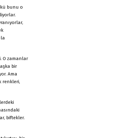
ünkü bunu o
liyorlar.
ranıyorlar,
ek
ula
di. O zamanlar
başka bir
iyor. Ama
 renkleri,
lerdeki
rmasındaki
r, biftekler.