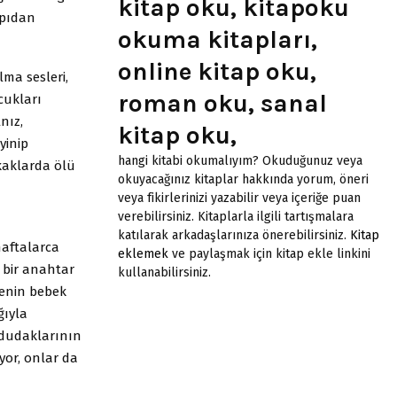
kitap oku, kitapoku
apıdan
okuma kitapları,
online kitap oku,
lma sesleri,
roman oku, sanal
ocukları
nız,
kitap oku,
yinip
hangi kitabi okumalıyım? Okuduğunuz veya
aklarda ölü
okuyacağınız kitaplar hakkında yorum, öneri
veya fikirlerinizi yazabilir veya içeriğe puan
verebilirsiniz. Kitaplarla ilgili tartışmalara
katılarak arkadaşlarınıza önerebilirsiniz.
Kitap
haftalarca
eklemek
ve paylaşmak için kitap ekle linkini
, bir anahtar
kullanabilirsiniz.
nenin bebek
̆ıyla
 dudaklarının
yor, onlar da