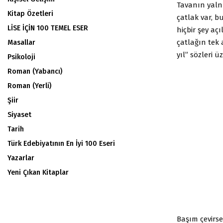
Tavanın yalnız
Kitap Özetleri
çatlak var, b
LİSE İÇİN 100 TEMEL ESER
hiçbir şey aç
çatlağın tek 
Masallar
yıl” sözleri 
Psikoloji
Roman (Yabancı)
Roman (Yerli)
Şiir
Siyaset
Tarih
Türk Edebiyatının En İyi 100 Eseri
Yazarlar
Yeni Çıkan Kitaplar
Başım çevirse