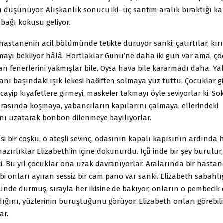
düşünüyor. Alışkanlık sonucu iki–üç santim aralık bıraktığı k
ağı kokusu geliyor.
hastanenin acil bölümünde tetikte duruyor sanki; çatırtılar, kırı
mayı bekliyor hâlâ. Hortlaklar Günü’ne daha iki gün var ama, ç
n fenerlerini yakmışlar bile. Oysa hava bile kararmadı daha. Yal
yanı başındaki ışık lekesi haϐiften solmaya yüz tuttu. Çocuklar gi
ayip kıyafetlere girmeyi, maskeler takmayı öyle seviyorlar ki. Sok
arasında koşmaya, yabancıların kapılarını çalmaya, ellerindeki
rını uzatarak bonbon dilenmeye bayılıyorlar.
esi bir coşku, o ateşli sevinç, odasının kapalı kapısının ardında 
 hazırlıklar Elizabeth’in içine dokunurdu. Içǚ inde bir şey burulur
nki. Bu yıl çocuklar ona uzak davranıyorlar. Aralarında bir hasta
bi onları ayıran sessiz bir cam pano var sanki. Elizabeth sabahlıg
̈nde durmuş, sırayla her ikisine de bakıyor, onların o pembecik
ığını, yüzlerinin buruştuğunu görüyor. Elizabeth onları görebili
ar.