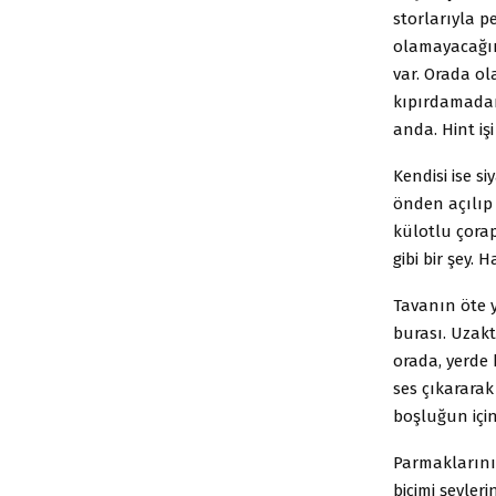
storlarıyla p
olamayacağın
var. Orada ola
kıpırdamadan 
anda. Hint işi
Kendisi ise si
önden açılıp
külotlu çora
gibi bir şey.
Tavanın öte y
burası. Uzakt
orada, yerde 
ses çıkararak
boşluğun için
Parmaklarını 
biçimi şeyleri