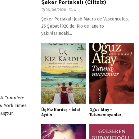
Şeker Portakalı (Ciltsiz)
06/06/2020
4
Şeker Portakalı José Mauro de Vasconcelos,
26 Şubat l920’de, Rio de Janeiro
yakınlarındaki...
 A Complete
w York Times
Üç Kız Kardeş – İclal
Oguz Atay –
muştur.
Aydın
Tutunamayanlar