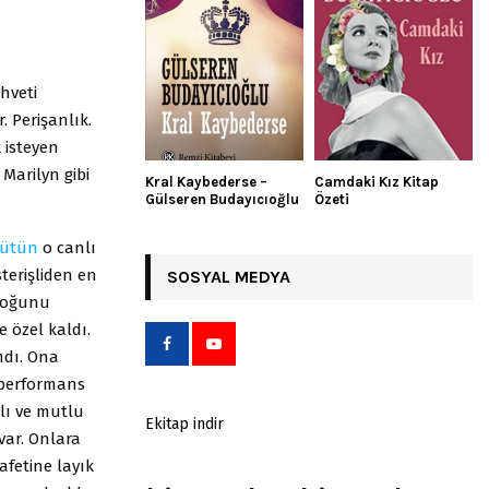
ehveti
r. Perişanlık.
 isteyen
Marilyn gibi
Kral Kaybederse –
Camdaki Kız Kitap
Gülseren Budayıcıoğlu
Özeti
ütün
o canlı
terişliden en
SOSYAL MEDYA
 çoğunu
e özel kaldı.
ndı. Ona
r performans
klı ve mutlu
Ekitap indir
var. Onlara
afetine layık