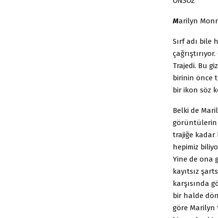
ÖNSÖZ
M
arilyn Monr
Sırf adı bile 
çağrıştırıyor.
Trajedi. Bu g
birinin önce 
bir ikon söz
Belki de Mar
görüntülerin
trajiğe kadar
hepimiz biliy
Yine de ona g
kayıtsız şart
karşısında gö
bir halde dön
göre Marilyn 