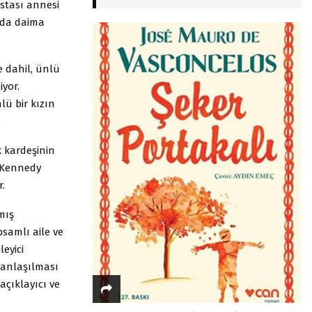
astası annesi
nda daima
e dahil, ünlü
iyor.
ü bir kızın
.
k kardeşinin
at Kennedy
.
mış
psamlı aile ve
leyici
e anlaşılması
açıklayıcı ve