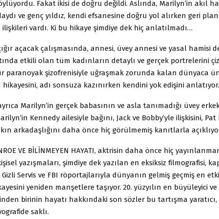
ylüyordu. Fakat ikisi de doğru değildi. Aslında, Marilyn’in akıl h
ydı ve genç yıldız, kendi efsanesine doğru yol alırken geri pla
 ilişkileri vardı. Ki bu hikaye şimdiye dek hiç anlatılmadı…
 çığır açacak çalışmasında, annesi, üvey annesi ve yasal hamisi d
tında etkili olan tüm kadınların detaylı ve gerçek portrelerini çiz
ır paranoyak şizofrenisiyle uğraşmak zorunda kalan dünyaca ünl
hikayesini, adı sonsuza kazınırken kendini yok edişini anlatıyor
 ayrıca Marilyn’in gerçek babasının ve asla tanımadığı üvey erke
Marilyn’in Kennedy ailesiyle bağını, Jack ve Bobby’yle ilişkisini, P
kın arkadaşlığını daha önce hiç görülmemiş kanıtlarla açıklıyor
OE VE BİLİNMEYEN HAYATI, aktrisin daha önce hiç yayınlanma
kişisel yazışmaları, şimdiye dek yazılan en eksiksiz filmografisi, ka
 Gizli Servis ve FBI röportajlarıyla dünyanın gelmiş geçmiş en etki
ayesini yeniden manşetlere taşıyor. 20. yüzyılın en büyüleyici v
inden birinin hayatı hakkındaki son sözler bu tartışma yaratıcı, 
ografide saklı.