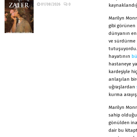
01/08/2026
0
kaynaklandı
Marilyn Monro
gibi görünen 
dünyanın e
ve sürdürme k
tutuşuyordu. 
hayatının
bü
hastaneye ya
kardeşiyle h
anlaşılan bir
uğraşlardan
kurma arayış
Marilyn Monr
sahip olduğu
gönülden inan
dair bu kitap