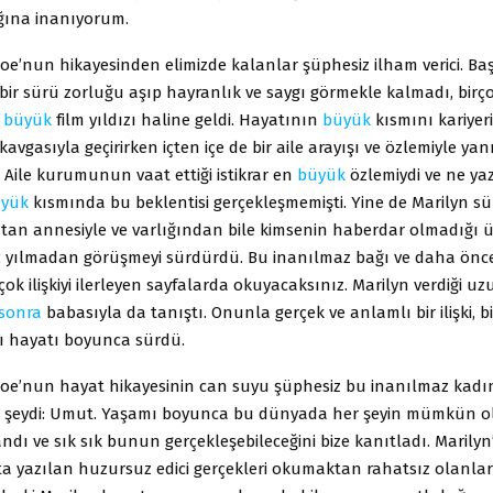
ğına inanıyorum.
e’nun hikayesinden elimizde kalanlar şüphesiz ilham verici. Ba
bir sürü zorluğu aşıp hayranlık ve saygı görmekle kalmadı, birç
n
büyük
film yıldızı haline geldi. Hayatının
büyük
kısmını kariyer
avgasıyla geçirirken içten içe de bir aile arayışı ve özlemiyle yan
Aile kurumunun vaat ettiği istikrar en
büyük
özlemiydi ve ne yaz
yük
kısmında bu beklentisi gerçekleşmemişti. Yine de Marilyn sü
tan annesiyle ve varlığından bile kimsenin haberdar olmadığı 
iç yılmadan görüşmeyi sürdürdü. Bu inanılmaz bağı ve daha önce
çok ilişkiyi ilerleyen sayfalarda okuyacaksınız. Marilyn verdiği uz
sonra
babasıyla da tanıştı. Onunla gerçek ve anlamlı bir ilişki, b
ı hayatı boyunca sürdü.
oe’nun hayat hikayesinin can suyu şüphesiz bu inanılmaz kadı
 şeydi: Umut. Yaşamı boyunca bu dünyada her şeyin mümkün o
dı ve sık sık bunun gerçekleşebileceğini bize kanıtladı. Marilyn
ta yazılan huzursuz edici gerçekleri okumaktan rahatsız olanlar