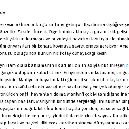
oe.
herkesin aklına farklı görüntüler getiriyor. Bazılarına dişiliği ve ş
 Güzellik. Zarafet. İncelik. Diğerlerinin aklınaysa güvensizlik geliyo
izemli yıldızın karmaşık ve büyüleyici hayatını layıkıyla ele almak
tüm önyargıları bir kenara koymaya gayret ermesi gerekiyor. Ama 
 konusu olduğunda bunun hiç kolay olmayacağı kesin.
ilyn’i tam olarak anlamanın ilk adımı, onun adıyla bütünleşen
b
 gerçek olduğunu kabul etmek. En iyisinden en kötüsüne, en gös
 hepsinin. Marilyn’in hayatındaki eğlenceli ve sıkıntılı olayların
oruz. Bu sayfalarda okuyacağınız bazıları ise şimdiye kadar gizli v
önülden bağlı hayranları daima Marilyn’i çok iyi tanıdığına ina
sız tapan bazıları, Marilyn’in bir filmde sergilediği unutulmaz bi
zyaşlarına boğulabilir. İdollerini hayata yeniden, bu sefer sağlı
dürmek için hemen her şeylerini feda edebilecek sayısız fanatik 
tapılacak ve heykeli dikilecek -tercihen sinema dünyasındaki zar