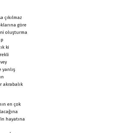
şa çıkılmaz
oklarına göre
ini oluşturma
ıp
ık ki
rekli
üvey
 yanlış
un
ir akrabalık
nın en çok
lacağına
’in hayatına