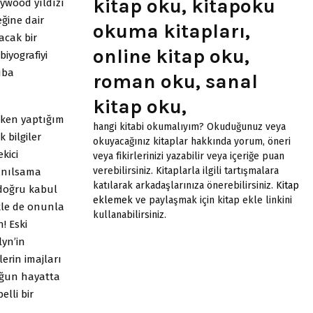
kitap oku, kitapoku
lywood yıldızı
ğine dair
okuma kitapları,
acak bir
online kitap oku,
biyografiyi
uba
roman oku, sanal
kitap oku,
rken yaptığım
hangi kitabi okumalıyım? Okuduğunuz veya
k bilgiler
okuyacağınız kitaplar hakkında yorum, öneri
kici
veya fikirlerinizi yazabilir veya içeriğe puan
verebilirsiniz. Kitaplarla ilgili tartışmalara
anılsama
katılarak arkadaşlarınıza önerebilirsiniz.
Kitap
 doğru kabul
eklemek
ve paylaşmak için kitap ekle linkini
kle de onunla
kullanabilirsiniz.
! Eski
lyn’in
erin imajları
uğun hayatta
elli bir