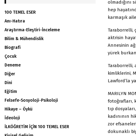
olmadığını sö
hep hayatında
100 TEMEL ESER
karmaşık aile
Anı-Hatıra
Taraborrelli,
Araştırma-Eleştiri-İnceleme
aktrisin haya
Bilim & Mühendislik
Annesinin ağ
Biografi
yürek burkan 
Çocuk
Deneme
Taraborrelli,
kimliklerini, 
Diğer
Lawford’la ya
Dini
Eğitim
MARILYN MONR
Felsefe-Sosyoloji-Psikoloji
fotoğrafları, 
tıp dosyaları,
Hikaye – Öykü
kadınının hik
İdeoloji
zor efsaneler
İLKÖĞRETİM İÇİN 100 TEMEL ESER
dokunaklı biy
Kişisel Gelişim