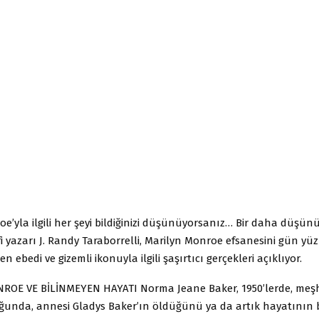
e’yla ilgili her şeyi bildiğinizi düşünüyorsanız… Bir daha düşü
i yazarı J. Randy Taraborrelli, Marilyn Monroe efsanesini gün yü
 ebedi ve gizemli ikonuyla ilgili şaşırtıcı gerçekleri açıklıyor.
OE VE BİLİNMEYEN HAYATI Norma Jeane Baker, 1950’lerde, meş
unda, annesi Gladys Baker’ın öldüğünü ya da artık hayatının b