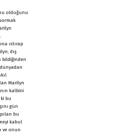
numu olduğunu
 sormak
arilyn
.
 ona ıstırap
lyn, dış
 bildiğinden
üm dünyadan
akıl
dan Marilyn
anın kalbini
 ki bu
aşını gün
apılan bu
meyi kabul
en ve onun