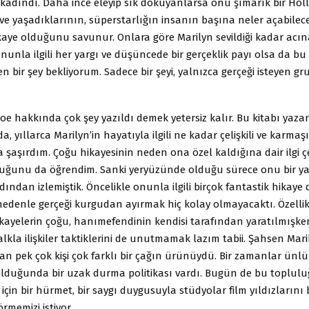
r kadındı. Daha ince eleyip sık dokuyanlarsa onu şımarık bir Hol
ve yaşadıklarının, süperstarlığın insanın başına neler açabilece
hikaye olduğunu savunur. Onlara göre Marilyn sevildiği kadar acın
nunla ilgili her yargı ve düşüncede bir gerçeklik payı olsa da bu 
n bir şey bekliyorum. Sadece bir şeyi, yalnızca gerçeği isteyen gr
e hakkında çok şey yazıldı demek yetersiz kalır. Bu kitabı yaza
, yıllarca Marilyn’in hayatıyla ilgili ne kadar çelişkili ve karmaşı
aşırdım. Çoğu hikayesinin neden ona özel kaldığına dair ilgi çe
uğunu da öğrendim. Sanki yeryüzünde olduğu sürece onu bir y
dından izlemiştik. Öncelikle onunla ilgili birçok fantastik hikaye
 nedenle gerçeği kurgudan ayırmak hiç kolay olmayacaktı. Özelli
 hikayelerin çoğu, hanımefendinin kendisi tarafından yaratılmışken
kla ilişkiler taktiklerini de unutmamak lazım tabii. Şahsen Mari
n pek çok kişi çok farklı bir çağın ürünüydü. Bir zamanlar ünlül
lduğunda bir uzak durma politikası vardı. Bugün de bu toplul
için bir hürmet, bir saygı duygusuyla stüdyolar film yıldızlarını b
memizi istiyor.