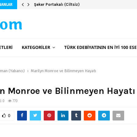
Şeker Portakalı (Ciltsiz)
NANLAR
com
ETLERI
KATEGORILER
TÜRK EDEBIYATININ EN İYI 100 ESE
man (Yabancı)
Marilyn Monroe ve Bilinmeyen Hayatı
n Monroe ve Bilinmeyen Hayatı
0
770
0