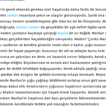
n’in gerek ekranda gerekse özel hayatında daha farklı bir ko
. Her
zaman
insanlara yakın ve ulaşılır görünüyordu. Sanki ona
ir soruyu hemen sorabilirmişsiniz gibi. Ama bu da bir illüzyondu. M
doğruyla,
zaman
zaman
da gerçeklikle bir aşk-nefret ilişkisi vardı
neden çaresizce kaçmaya çalıştığı
büyük
bir sır değildi. Marilyn
lmaz gerçeklerden kaçabileceğini umuyordu. Neden? Çünkü Mari
ı cazibenin ve kendine güvenin resmi olan o kadın, çoğu insanın
ntılı bir hayat yaşamıştı. Kusursuz bir stil ve zekayla bunu t
nızca en yakınları en derin, en karanlık sırrını biliyordu; kendi 
ndişe ettiğini. Büyükannesi ve annesi akıl hastanesine yattığın
en bir delilik tehdidiyle boğuşuyordu. Kendi aklıyla yaptığı, ins
 şimdiye dek düzgün bir şekilde incelenip ortaya konmadı. Neyse
esinde Marilyn’in çoğu çağdaşı bildiklerini anlatıp onun gizli sav
mayı kabul etti. Anlatıcıların çoğunun hayatının sonlarında y
bu kitabın tamamlanması için hayati önem taşıyordu. Destek ver
kısmen Marilyn’in hayatına dair bazı gerçeklerin bilinmemesind
lesinin kendileriyle birlikte yok olacağını farketmelerinden