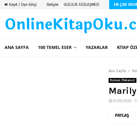
 De Saint Exupery
Kayıt / Üye Girişi
İletişim
GİZLİLİK SÖZLEŞMESİ
EN ÇOK OKU
OnlineKitapOku.
ANA SAYFA
100 TEMEL ESER
YAZARLAR
KITAP ÖZ
Ana Sayfa
Ro
Roman (Yabancı)
Marily
01/10/2020
PAYLAŞ