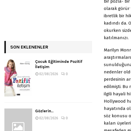
bir pozla- bi
olarak görür 
ibretlik bir 
kadındı da. O
okurken sizde
katılmanızı.
SON EKLENENLER
Marilyn Monro
araştırmalarda
Çocuk Eğitiminde Pozitif
sunulduğuna ş
İletişim
nedenler old
02/08/2026
0
perdesinin ar
edilmişti. Bu
ilgili hayali
Hollywood hal
hayatında ola
Gözlerin..
söz konusu o
02/08/2026
0
kalan üyeleri 
mesafeden gör