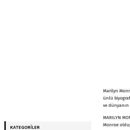
Marilyn Monro
ünlü biyograf
ve dünyanın en
MARILYN MONR
Monroe olduğ
KATEGORILER