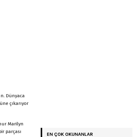
nün. Dünyaca
züne çıkarıyor
hur Marilyn
ir parçası
EN ÇOK OKUNANLAR