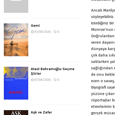
Ancak Marily
söyleyebiliriz
istediğiniz b
Gemi
Monroe’nun 
01/08/2026
0
Doğrulardan 
veren dayanı
dünyaya karş
çok daha sıkı
saklarken yal
sağlığından e
Ataol Behramoğlu-Seçme
Şiirler
de onu bekley
01/08/2026
0
ezen o savaş,
biyografi say
yüzüne çıkar
röportajlar 
etmelerinin 
Aşk ve Zafer
gerçek mücade