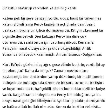
Bir küfür savurup cebinden kalemini çıkardı.
Kalem pek bir şeye benzemiyordu, ucuz, basit bir tükenmez
kalem gibiydi; ama Percy kapağını açtığında parıl parıl
parlayan, bronz bir kılıca dönüşüyordu. Kılıç mükemmel bir
biçimde dengeliydi. Deri kabzası Percy’nin dine cuk
oturuyordu, sanki onun için yapılmış gibiydi. Kenarına
Percy’nin nasıl olduysa bir şekilde okuyabildiği, Antik
Yunanca bir sözcük kazınmıştı: Amunntısmos -Dalgakıran.
Kurt Evi’nde gözlerini açtığı o gece elinde bu kılıç vardı. İki ay
mı olmuştu? Daha da mı çok? Zaman mevhumunu
kaybetmişti. Kendini birden yanıp dökülmüş bir malikanenin
bahçesinde bulduğunda üzerinde bir şort, turuncu bir tişört
ve boynunda da tuhaf şekilli, kilden boncuklar dizili bir kolye
vardı. Dalgakıran elindeydi ama Percy kim olduğunu ya da
oraya nasıl geldiğini bilmiyordu. Ayakları çıplaktı, donuyordu
ve kafası allak bullak olmuştu. Sonra da kurtlar gelmişti…