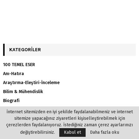
KATEGORILER
100 TEMEL ESER
Anı-Hatıra
Araştırma-Eleştiri-İnceleme
Bilim & Mühendislik
Biografi
Çocuk
İnternet sitemizden en iyi şekilde faydalanabilmeniz ve internet
sitemize yapacağınız ziyaretleri kişiselleştirebilmek için
Deneme
çerezlerden faydalanıyoruz. İstediğiniz zaman çerez ayarlarınızı
Diğer
değiştirebilirsiniz.
Kabul et
Daha fazla oku
Dini