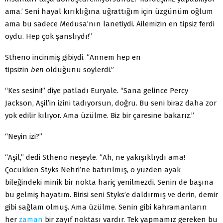
ama.’ Seni hayal kırıklığına uğrattığım için üzgünüm oğlum
ama bu sadece Medusa’nın lanetiydi. Ailemizin en tipsiz ferdi
oydu. Hep çok şanslıydı!”
Stheno incinmiş gibiydi. “Annem hep en
tipsizin
ben
olduğunu söylerdi.”
“Kes sesini!” diye patladı Euryale. “Sana gelince Percy
Jackson, Aşil’in izini tadıyorsun, doğru. Bu seni biraz daha zor
yok edilir kılıyor. Ama üzülme. Biz bir çaresine bakarız.”
“Neyin izi?”
“Aşil,” dedi Stheno neşeyle. “Ah, ne yakışıklıydı ama!
Çocukken Styks Nehri’ne batırılmış, o yüzden ayak
bileğindeki minik bir nokta hariç yenilmezdi. Senin de başına
bu gelmiş hayatım. Birisi seni Styks’e daldırmış ve derin, demir
gibi sağlam olmuş. Ama üzülme. Senin gibi kahramanların
her
zaman
bir zayıf noktası vardır. Tek yapmamız gereken bu