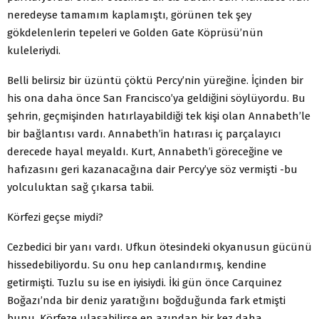
neredeyse tamamım kaplamıştı, görünen tek şey
gökdelenlerin tepeleri ve Golden Gate Köprüsü’nün
kuleleriydi.
Belli belirsiz bir üzüntü çöktü Percy’nin yüreğine. İçinden bir
his ona daha önce San Francisco’ya geldiğini söylüyordu. Bu
şehrin, geçmişinden hatırlayabildiği tek kişi olan Annabeth’le
bir bağlantısı vardı. Annabeth’in hatırası iç parçalayıcı
derecede hayal meyaldı. Kurt, Annabeth’i göreceğine ve
hafızasını geri kazanacağına dair Percy’ye söz vermişti -bu
yolculuktan sağ çıkarsa tabii.
Körfezi geçse miydi?
Cezbedici bir yanı vardı. Ufkun ötesindeki okyanusun gücünü
hissedebiliyordu. Su onu hep canlandırmış, kendine
getirmişti. Tuzlu su ise en iyisiydi. İki gün önce Carquinez
Boğazı’nda bir deniz yaratığını boğduğunda fark etmişti
bunu. Körfeze ulaşabilirse en azından bir kez daha