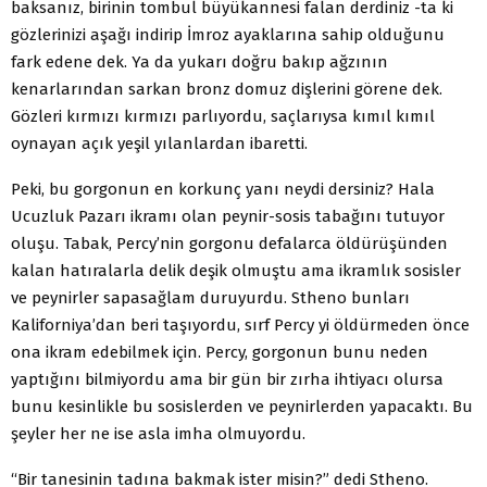
baksanız, birinin tombul büyükannesi falan derdiniz -ta ki
gözlerinizi aşağı indirip İmroz ayaklarına sahip olduğunu
fark edene dek. Ya da yukarı doğru bakıp ağzının
kenarlarından sarkan bronz domuz dişlerini görene dek.
Gözleri kırmızı kırmızı parlıyordu, saçlarıysa kımıl kımıl
oynayan açık yeşil yılanlardan ibaretti.
Peki, bu gorgonun en korkunç yanı neydi dersiniz? Hala
Ucuzluk Pazarı ikramı olan peynir-sosis tabağını tutuyor
oluşu. Tabak, Percy’nin gorgonu defalarca öldürüşünden
kalan hatıralarla delik deşik olmuştu ama ikramlık sosisler
ve peynirler sapasağlam duruyurdu. Stheno bunları
Kaliforniya’dan beri taşıyordu, sırf Percy yi öldürmeden önce
ona ikram edebilmek için. Percy, gorgonun bunu neden
yaptığını bilmiyordu ama bir gün bir zırha ihtiyacı olursa
bunu kesinlikle bu sosislerden ve peynirlerden yapacaktı. Bu
şeyler her ne ise asla imha olmuyordu.
“Bir tanesinin tadına bakmak ister misin?” dedi Stheno.