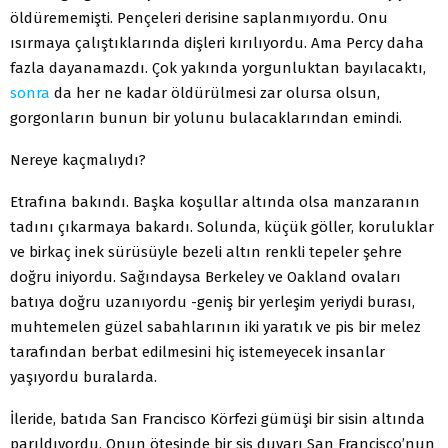
öldürememişti. Pençeleri derisine saplanmıyordu. Onu
ısırmaya çalıştıklarında dişleri kırılıyordu. Ama Percy daha
fazla dayanamazdı. Çok yakında yorgunluktan bayılacaktı,
sonra
da her ne kadar öldürülmesi zar olursa olsun,
gorgonların bunun bir yolunu bulacaklarından emindi.
Nereye kaçmalıydı?
Etrafına bakındı. Başka koşullar altında olsa manzaranın
tadını çıkarmaya bakardı. Solunda, küçük göller, koruluklar
ve birkaç inek sürüsüyle bezeli altın renkli tepeler şehre
doğru iniyordu. Sağındaysa Berkeley ve Oakland ovaları
batıya doğru uzanıyordu -geniş bir yerleşim yeriydi burası,
muhtemelen güzel sabahlarının iki yaratık ve pis bir melez
tarafından berbat edilmesini hiç istemeyecek insanlar
yaşıyordu buralarda.
İleride, batıda San Francisco Körfezi gümüşi bir sisin altında
parıldıyordu. Onun ötesinde bir sis duvarı San Francisco’nun