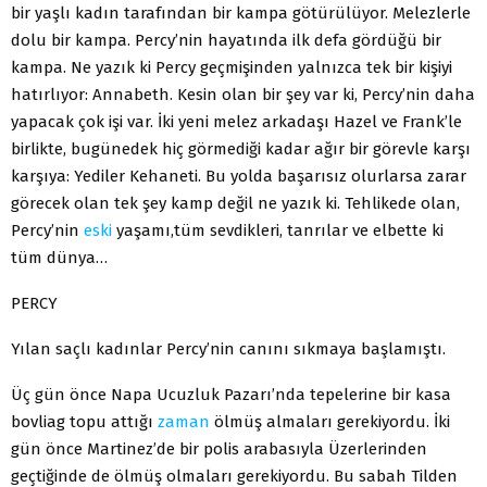
bir yaşlı kadın tarafından bir kampa götürülüyor. Melezlerle
dolu bir kampa. Percy’nin hayatında ilk defa gördüğü bir
kampa. Ne yazık ki Percy geçmişinden yalnızca tek bir kişiyi
hatırlıyor: Annabeth. Kesin olan bir şey var ki, Percy’nin daha
yapacak çok işi var. İki yeni melez arkadaşı Hazel ve Frank’le
birlikte, bugünedek hiç görmediği kadar ağır bir görevle karşı
karşıya: Yediler Kehaneti. Bu yolda başarısız olurlarsa zarar
görecek olan tek şey kamp değil ne yazık ki. Tehlikede olan,
Percy’nin
eski
yaşamı,tüm sevdikleri, tanrılar ve elbette ki
tüm dünya…
PERCY
Yılan saçlı kadınlar Percy’nin canını sıkmaya başlamıştı.
Üç gün önce Napa Ucuzluk Pazarı’nda tepelerine bir kasa
bovliag topu attığı
zaman
ölmüş almaları gerekiyordu. İki
gün önce Martinez’de bir polis arabasıyla Üzerlerinden
geçtiğinde de ölmüş olmaları gerekiyordu. Bu sabah Tilden