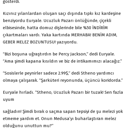
gösterdi.
Kızınız yılanlardan oluşan saçı dışında tıpkı kız kardeşine
benziyordu Euryale. Ucuzluk Pazarı önlüğünde, çiçekli
elbisesinde, hatta domuz dişlerinde bile %50 İNDİRİM
çıkartmaları vardı. Yaka kartında MERHABA! BENİM ADIM,
GEBER MELEZ BOZUNTUSU! yazıyordu.
“Bizi boşuna uğraştırdın be Percy Jackson,” dedi Euryale.
“Ama şimdi kapana kısıldın ve biz de intikamımızı alacağız.”
“Sosislerle peynirler sadece 2.99$,” dedi Stheno yardımcı
olmaya çalışarak. “Şarküteri reyonunda, üçüncü koridorda.”
Euryale hırladı. “Stheno, Ucuzluk Pazarı bir tuzak! Sen fazla
uyum
sağladın! Şimdi bırak o saçma sapan tepsiyi de şu melezi yok
etmeme yardım et. Onun Medusa’yı buharlaştıran melez
olduğunu unuttun mu?”