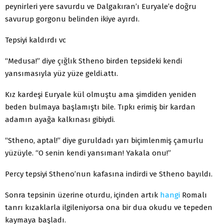
peynirleri yere savurdu ve Dalgakıran’ı Euryale’e doğru
savurup gorgonu belinden ikiye ayırdı.
Tepsiyi kaldırdı vc
“Medusa!” diye çığlık Stheno birden tepsideki kendi
yansımasıyla yüz yüze geldi.attı.
Kız kardeşi Euryale kül olmuştu ama şimdiden yeniden
beden bulmaya başlamıştı bile. Tıpkı erimiş bir kardan
adamın ayağa kalkınası gibiydi.
“Stheno, aptal!” diye guruldadı yarı biçimlenmiş çamurlu
yüzüyle. “O senin kendi yansıman! Yakala onu!”
Percy tepsiyi Stheno’nun kafasına indirdi ve Stheno bayıldı.
Sonra tepsinin üzerine oturdu, içinden artık
hangi
Romalı
tanrı kızaklarla ilgileniyorsa ona bir dua okudu ve tepeden
kaymaya başladı.