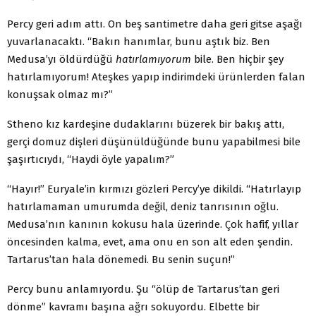
Percy geri adım attı. On beş santimetre daha geri gitse aşağı
yuvarlanacaktı. “Bakın hanımlar, bunu aştık biz. Ben
Medusa’yı öldürdüğü
hatırlamıyorum
bile. Ben hiçbir şey
hatırlamıyorum! Ateşkes yapıp indirimdeki ürünlerden falan
konuşsak olmaz mı?”
Stheno kız kardeşine dudaklarını büzerek bir bakış attı,
gerçi domuz dişleri düşünüldüğünde bunu yapabilmesi bile
şaşırtıcıydı, “Haydi öyle yapalım?”
“Hayır!” Euryale’in kırmızı gözleri Percy’ye dikildi. “Hatırlayıp
hatırlamaman umurumda değil, deniz tanrısının oğlu.
Medusa’nın kanının kokusu hala üzerinde. Çok hafif, yıllar
öncesinden kalma, evet, ama onu en son alt eden şendin.
Tartarus’tan hala dönemedi. Bu senin suçun!”
Percy bunu anlamıyordu. Şu “ölüp de Tartarus’tan geri
dönme” kavramı başına ağrı sokuyordu. Elbette bir