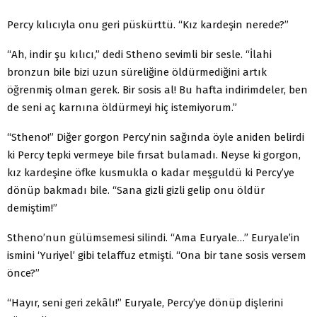
Percy kılıcıyla onu geri püskürttü. “Kız kardeşin nerede?”
“Ah, indir şu kılıcı,” dedi Stheno sevimli bir sesle. “İlahi
bronzun bile bizi uzun süreliğine öldürmediğini artık
öğrenmiş olman gerek. Bir sosis al! Bu hafta indirimdeler, ben
de seni aç karnına öldürmeyi hiç istemiyorum.”
“Stheno!” Diğer gorgon Percy’nin sağında öyle aniden belirdi
ki Percy tepki vermeye bile fırsat bulamadı. Neyse ki gorgon,
kız kardeşine öfke kusmukla o kadar meşguldü ki Percy’ye
dönüp bakmadı bile. “Sana gizli gizli gelip onu öldür
demiştim!”
Stheno’nun gülümsemesi silindi. “Ama Euryale…” Euryale’in
ismini ‘Yuriyel’ gibi telaffuz etmişti. “Ona bir tane sosis versem
önce?”
“Hayır, seni geri zekâlı!” Euryale, Percy’ye dönüp dişlerini