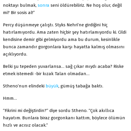
noktayı bulmak,
sonra
seni öldürebiliriz. Ne hoş olur, değil
mi? Bir sosis al!”
Percy düşünmeye çalıştı. Styks Nehri’ne girdiğini hiç
hatırlamıyordu. Ama zaten hiçbir şey hatırlamıyordu ki. Cildi
kendisine demir gibi gelmiyordu ama bu durum, kesinlikle
bunca zamandır gorgonlara karşı hayatta kalmış olmasını
açıklıyordu.
Belki şu tepeden yuvarlansa… sağ çıkar mıydı acaba? Riske
etmek istemedi -bir kızak Talan olmadan…
Stheno’nun elindeki
büyük
, gümüş tabağa baktı.
Hmm…
“Fikrini mi değiştirdin?” diye sordu Stheno. “Çok akıllıca
hayatım. Bunlara biraz gorgonkanı kattım, böylece ölümün
hızlı ve acısız olacak.”