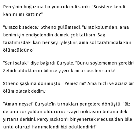
Percy’nin boğazına bir yumruk indi sanki. “Sosislere kendi
kanını mı kattın?”
“Birazcık sadece.” Stheno gülümsedi. “Biraz kolumdan, ama
benim için endişelendin demek, çok tatlısın. Sağ
tarafımızdaki kan her şeyi iyileştirir, ama sol tarafımdaki kan
ölümcüldür o”
“Seni salak!” diye bağırdı Euryale. “Bunu söylememen gerekir!
Zehirli olduklarını bilince yiyecek mi o sosisleri sanki!”
Stheno şaşkına dönmüştü. “Yemez mi? Ama hızlı ve acısız bir
ölüm olacak dedim.”
“Aman neyse!” Euryale’in tırnakları pençelere dönüştü. “Biz
de onu zor yoldan öldürürüz -zayıf noktasını bulana dek
yırtarız derisini. Percy Jackson’ı bir yenersek Medusa’dan bile
ünlü oluruz! Hanımefendi bizi ödüllendirir!”