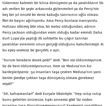
tükenmez kalemin bir kılıca dönüşmesi ya da yaratıkların Sis
adı verilen bir şeyin arkasında gizlenmeleri ya da Percy’nin
beş bin yıl önceki bir deniz kabuğu tanrısının oğlu olması
fikri de başını ağrıtıyordu. Ama Percy bunlara inanıyordu.
Hafızası silinmiş bile olsa, bir melez olduğundan, adının
Percy Jackson olduğundan emin olduğu kadar emindi. Daha
Kurt Lupa’yla yaptığı ilk sohbette bu çılgın tanrılar
yaratıklar evreninin onun gerçeği olduğunu kabullenmişti. Ki
bu epey sevimsiz bir gerçekti, o ayrı.
“Durum berabere desek peki?” dedi. “Ben sizi öldüremiyorum.
Siz de beni öldüremiyorsunuz. Hem siz Medusa’nın kız
kardeşleriyseniz -şu insanları taşa çeviren Medusa’nın yani-
benim şimdiye çoktan taşa dönüşmüş olmam gerekmez
miydi?”
“Ah, kahramanlar!” dedi Euryale tiksintiyle. “Hep ısıtıp ısıtıp
bunu getirirler önümüze, tıpkı annemiz gibi! ‘Siz neden
insanları taşa dönüştüremiyorsunuz? Kardeşiniz yapabiliyor