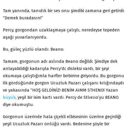
Tam yanında, tanıdık bir ses onu şimdiki zamana geri getirdi:
“Demek buradasın!”
Percy, gorgondan uzaklaşmaya çalıştı, neredeyse tepeden
aşağı yuvarlanıyordu.
Bu, güleç yüzlü olandı: Beano.
Tamam, gorgonun adı aslında Beano değildi. Şimdiye dek
anlayabildiği kadarıyla Percy’dc disleksi vardı, bir şeyi
okumaya çalıştığımla harfler birbirine giriyordu. Bu gorgonu
ilk gördüğünde gorgon Ucuzluk Pazarı çalışanı kılığındaydı
ve yakasında “HOŞ GELDİNİZ! BENİM AIMM STHENO! Yazan
büyük
, yeşil bir isim kartı vardı. Percy de Stlıeııo’yu BEANO
diye okumuştu.
Gorgonun üzerinde hala çiçekli elbisesinin üzerine geçirdiği
yeşil Ucuzluk Pazarı önlüğü vardı. Bedenine şöyle bir