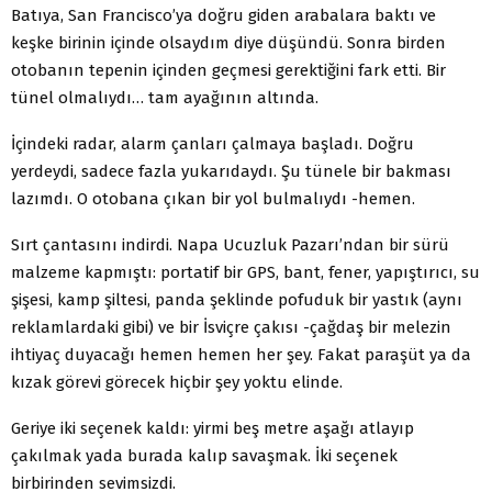
Batıya, San Francisco’ya doğru giden arabalara baktı ve
keşke birinin içinde olsaydım diye düşündü. Sonra birden
otobanın tepenin içinden geçmesi gerektiğini fark etti. Bir
tünel olmalıydı… tam ayağının altında.
İçindeki radar, alarm çanları çalmaya başladı. Doğru
yerdeydi, sadece fazla yukarıdaydı. Şu tünele bir bakması
lazımdı. O otobana çıkan bir yol bulmalıydı -hemen.
Sırt çantasını indirdi. Napa Ucuzluk Pazarı’ndan bir sürü
malzeme kapmıştı: portatif bir GPS, bant, fener, yapıştırıcı, su
şişesi, kamp şiltesi, panda şeklinde pofuduk bir yastık (aynı
reklamlardaki gibi) ve bir İsviçre çakısı -çağdaş bir melezin
ihtiyaç duyacağı hemen hemen her şey. Fakat paraşüt ya da
kızak görevi görecek hiçbir şey yoktu elinde.
Geriye iki seçenek kaldı: yirmi beş metre aşağı atlayıp
çakılmak yada burada kalıp savaşmak. İki seçenek
birbirinden sevimsizdi.