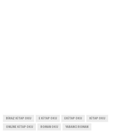
BIRAZ KITAP OKU
E KITAP OKU
EKITAP OKU
KITAP OKU
ONLINE KITAP OKU
ROMAN OKU
YABANCI ROMAN