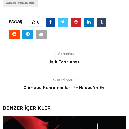
YABANCI ROMAN OKU
PAYLAŞ
0
ÖNCEKI YAZI
Işık Tanrıçası
SONRAKI YAZI
Olimpos Kahramanları 4- Hades’in Evi
BENZER İÇERİKLER