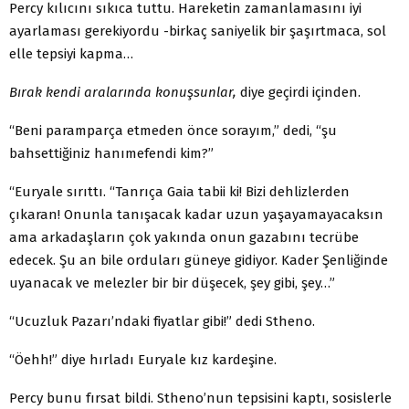
Percy kılıcını sıkıca tuttu. Hareketin zamanlamasını iyi
ayarlaması gerekiyordu -birkaç saniyelik bir şaşırtmaca, sol
elle tepsiyi kapma…
Bırak kendi aralarında konuşsunlar,
diye geçirdi içinden.
“Beni paramparça etmeden önce sorayım,” dedi, “şu
bahsettiğiniz hanımefendi kim?”
“Euryale sırıttı. “Tanrıça Gaia tabii ki! Bizi dehlizlerden
çıkaran! Onunla tanışacak kadar uzun yaşayamayacaksın
ama arkadaşların çok yakında onun gazabını tecrübe
edecek. Şu an bile orduları güneye gidiyor. Kader Şenliğinde
uyanacak ve melezler bir bir düşecek, şey gibi, şey…”
“Ucuzluk Pazarı’ndaki fiyatlar gibi!” dedi Stheno.
“Öehh!” diye hırladı Euryale kız kardeşine.
Percy bunu fırsat bildi. Stheno’nun tepsisini kaptı, sosislerle