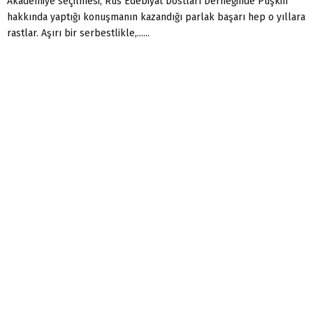
Akademiye seçilmesi, Rus Edebiyat Dostları Derne­ğinde Puşkin
hakkında yaptığı konuşmanın kazandığı parlak başarı hep o yıllara
rastlar. Aşırı bir serbestlikle,......