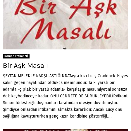
Roman (Yabancı)
Bir Aşk Masalı
ŞEYTAN MELEKLE KARŞILAŞTIĞINDATaşra kızı Lucy Craddock-Hayes
sakin geçen hayatından oldukça memnundur. Ta ki yaralı bir
adamla -çıplak bir yaralı adamla- karşılaşıp masumiyetini sonsuza
dek kaybedinceye kadar. ONU CENNETE DE SÜRÜKLEYEBİLİRVikont
Simon Iddesleigh düşmanları tarafından ölesiye dövülmüştür.
Şimdiyse onlardan intikamını almakta kararlıdır. Ancak Lucy onu
sağlığına kavuştururken genç kızın kendisine gösterdiği......