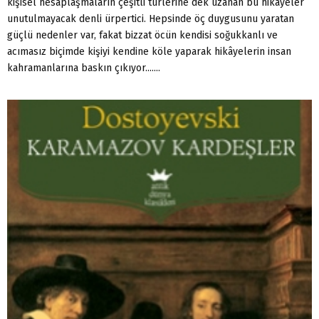
kişisel hesaplaşmaların çeşitli türlerine dek uzanan bu hikâyeler
unutulmayacak denli ürpertici. Hepsinde öç duygusunu yaratan
güçlü nedenler var, fakat bizzat öcün kendisi soğukkanlı ve
acımasız biçimde kişiyi kendine köle yaparak hikâyelerin insan
kahramanlarına baskın çıkıyor.......