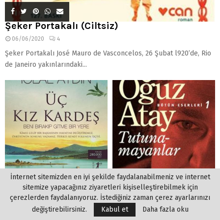
Şeker Portakalı (Ciltsiz)
06/06/2020
4
Şeker Portakalı José Mauro de Vasconcelos, 26 Şubat l920’de, Rio
de Janeiro yakınlarındaki...
İnternet sitemizden en iyi şekilde faydalanabilmeniz ve internet
sitemize yapacağınız ziyaretleri kişiselleştirebilmek için
çerezlerden faydalanıyoruz. İstediğiniz zaman çerez ayarlarınızı
değiştirebilirsiniz.
Kabul et
Daha fazla oku