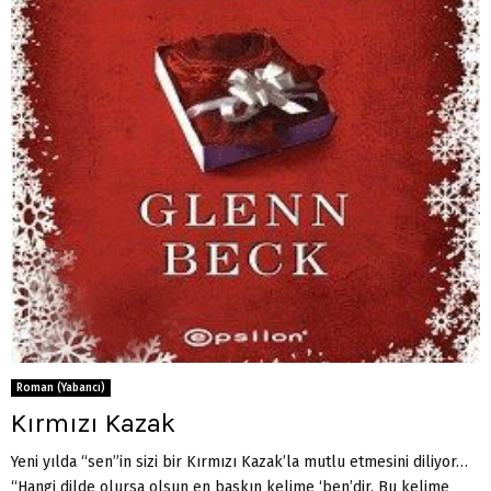
Roman (Yabancı)
Kırmızı Kazak
Yeni yılda “sen”in sizi bir Kırmızı Kazak’la mutlu etmesini diliyor…
“Hangi dilde olursa olsun en baskın kelime ‘ben’dir. Bu kelime