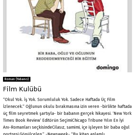
Roman (Yabancı)
Film Kulübü
“Okul Yok. İş Yok. Sorumluluk Yok. Sadece Haftada Üç Film
İzlenecek.” Oğlunun okulu bırakmasına izin veren -birlikte haftada
üç film seyretmek şartıyla- bir babanın gerçek hikayesi. ‘New York
Times Book Review’ Editörün SeçimiChicago Tribune Yılın En İyi
Anı-Romanları seçkisindeCilasız, samimi, içe işleyen bir baba oğul
portresi.Gönülçelen.” -Newsweek- “Bu kitap anlamlı,......