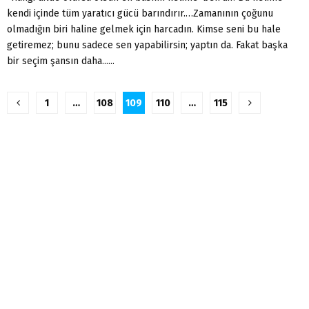
kendi içinde tüm yaratıcı gücü barındırır.…Zamanının çoğunu
olmadığın biri haline gelmek için harcadın. Kimse seni bu hale
getiremez; bunu sadece sen yapabilirsin; yaptın da. Fakat başka
bir seçim şansın daha......
Yazı
1
…
108
109
110
…
115
sayfalandırması