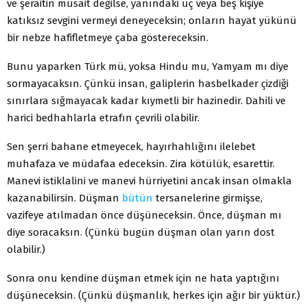
ve şeraitin müsait değilse, yanındaki üç veya beş kişiye
katıksız sevgini vermeyi deneyeceksin; onların hayat yükünü
bir nebze hafifletmeye çaba göstereceksin.
Bunu yaparken Türk mü, yoksa Hindu mu, Yamyam mı diye
sormayacaksın. Çünkü insan, galiplerin hasbelkader çizdiği
sınırlara sığmayacak kadar kıymetli bir hazinedir. Dahili ve
harici bedhahlarla etrafın çevrili olabilir.
Sen şerri bahane etmeyecek, hayırhahlığını ilelebet
muhafaza ve müdafaa edeceksin. Zira kötülük, esarettir.
Manevi istiklalini ve manevi hürriyetini ancak insan olmakla
kazanabilirsin. Düşman
bütün
tersanelerine girmişse,
vazifeye atılmadan önce düşüneceksin. Önce, düşman mı
diye soracaksın. (Çünkü bugün düşman olan yarın dost
olabilir.)
Sonra onu kendine düşman etmek için ne hata yaptığını
düşüneceksin. (Çünkü düşmanlık, herkes için ağır bir yüktür.)