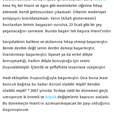
Ama hiç biri Hrant ve Agos gibi memleketin ciğerine hitap
edemedi. Kendi gettosundan çıkamadı. Ülkenin medeniyet
anlayışını kımıldatamadı. Yarın (Allah göstermesin)
bunlardan birinin başyazarı vurulsa, 23 Ocak gibi bir şey
yaşanacağını sanmam. Bunda başarı tek başına Hrant’ındır.
Karşıdakinin kalbine ve vicdanına hitap etmeyi başarmıştır.
Benim derdim değil senin derdin demeyi başarmıştır.
İnandırmayı başarmıştır. Siyaset ya da entel diliyle
konuşmadığı, halkın diliyle konuştuğu için sesini
duyurabilmiştir. İçtenlik ve şeffaflıkla insanlara ulaşmıştır.
Hadi ekleyelim: huysuzluğuyla başarmıştır. Ona buna mavi
boncuk dağıtsa bu kadar dürüst olabilir miydi? Kendisi
olabilir miydi? * 2007 yılında Türkiye ciddi bir dönemeci geçti;
umuyorum ki önemli ve
büyük
değişimlerin kapısını araladı.
Bu dönemeçte Hrant’ın azımsanmayacak bir payı olduğunu
düşünüyorum.