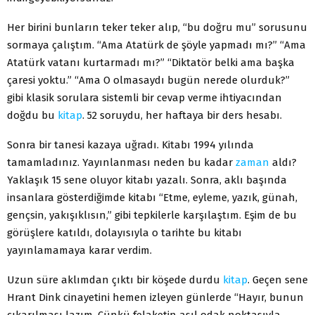
Her birini bunların teker teker alıp, “bu doğru mu” sorusunu
sormaya çalıştım. “Ama Atatürk de şöyle yapmadı mı?” “Ama
Atatürk vatanı kurtarmadı mı?” “Diktatör belki ama başka
çaresi yoktu.” “Ama O olmasaydı bugün nerede olurduk?”
gibi klasik sorulara sistemli bir cevap verme ihtiyacından
doğdu bu
kitap
. 52 soruydu, her haftaya bir ders hesabı.
Sonra bir tanesi kazaya uğradı. Kitabı 1994 yılında
tamamladınız. Yayınlanması neden bu kadar
zaman
aldı?
Yaklaşık 15 sene oluyor kitabı yazalı. Sonra, aklı başında
insanlara gösterdiğimde kitabı “Etme, eyleme, yazık, günah,
gençsin, yakışıklısın,” gibi tepkilerle karşılaştım. Eşim de bu
görüşlere katıldı, dolayısıyla o tarihte bu kitabı
yayınlamamaya karar verdim.
Uzun süre aklımdan çıktı bir köşede durdu
kitap
. Geçen sene
Hrant Dink cinayetini hemen izleyen günlerde “Hayır, bunun
çıkarılması lazım. Çünkü felaketin asıl odak noktasıyla,