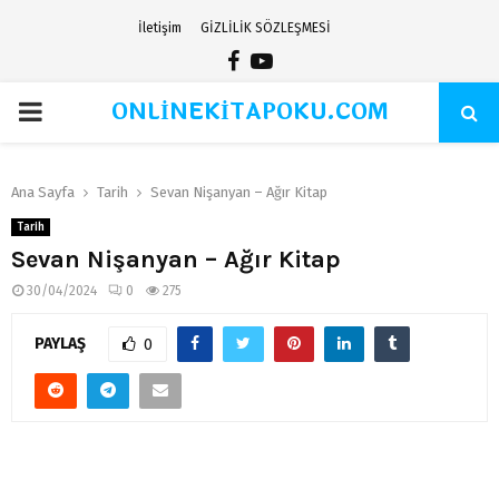
İletişim
GİZLİLİK SÖZLEŞMESİ
Facebook
Youtube
ONLİNEKİTAPOKU.COM
PRIMARY
MENU
Ana Sayfa
Tarih
Sevan Nişanyan – Ağır Kitap
Tarih
Sevan Nişanyan – Ağır Kitap
30/04/2024
0
275
PAYLAŞ
0