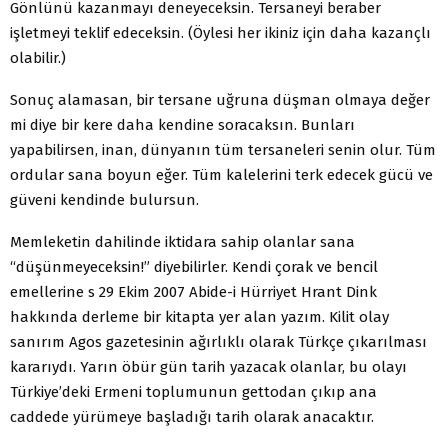
Gönlünü kazanmayı deneyeceksin. Tersaneyi beraber
işletmeyi teklif edeceksin. (Öylesi her ikiniz için daha kazançlı
olabilir.)
Sonuç alamasan, bir tersane uğruna düşman olmaya değer
mi diye bir kere daha kendine soracaksın. Bunları
yapabilirsen, inan, dünyanın tüm tersaneleri senin olur. Tüm
ordular sana boyun eğer. Tüm kalelerini terk edecek gücü ve
güveni kendinde bulursun.
Memleketin dahilinde iktidara sahip olanlar sana
“düşünmeyeceksin!” diyebilirler. Kendi çorak ve bencil
emellerine s 29 Ekim 2007 Abide-i Hürriyet Hrant Dink
hakkında derleme bir kitapta yer alan yazım. Kilit olay
sanırım Agos gazetesinin ağırlıklı olarak Türkçe çıkarılması
kararıydı. Yarın öbür gün tarih yazacak olanlar, bu olayı
Türkiye’deki Ermeni toplumunun gettodan çıkıp ana
caddede yürümeye başladığı tarih olarak anacaktır.