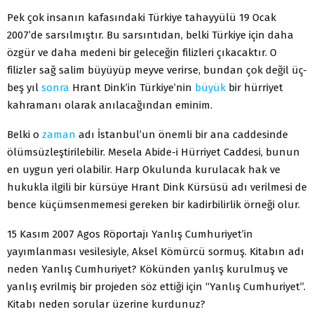
Pek çok insanın kafasındaki Türkiye tahayyülü 19 Ocak
2007’de sarsılmıştır. Bu sarsıntıdan, belki Türkiye için daha
özgür ve daha medeni bir geleceğin filizleri çıkacaktır. O
filizler sağ salim büyüyüp meyve verirse, bundan çok değil üç-
beş yıl
sonra
Hrant Dink’in Türkiye’nin
büyük
bir hürriyet
kahramanı olarak anılacağından eminim.
Belki o
zaman
adı İstanbul’un önemli bir ana caddesinde
ölümsüzleştirilebilir. Mesela Abide-i Hürriyet Caddesi, bunun
en uygun yeri olabilir. Harp Okulunda kurulacak hak ve
hukukla ilgili bir kürsüye Hrant Dink Kürsüsü adı verilmesi de
bence küçümsenmemesi gereken bir kadirbilirlik örneği olur.
15 Kasım 2007 Agos Röportajı Yanlış Cumhuriyet’in
yayımlanması vesilesiyle, Aksel Kömürcü sormuş. Kitabın adı
neden Yanlış Cumhuriyet? Kökünden yanlış kurulmuş ve
yanlış evrilmiş bir projeden söz ettiği için “Yanlış Cumhuriyet”.
Kitabı neden sorular üzerine kurdunuz?