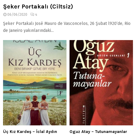
Şeker Portakalı (Ciltsiz)
06/06/2020
4
Şeker Portakalı José Mauro de Vasconcelos, 26 Şubat l920’de, Rio
de Janeiro yakınlarındaki...
Üç Kız Kardeş – İclal Aydın
Oguz Atay – Tutunamayanlar