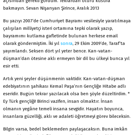
açısından gerekli gördüm. Tekrardan ötürü kusura
bakmayın. Sevan Nişanyan Şirince, Aralık 2013
Bu yazıyı 2007’de Cumhuriyet Bayramı vesilesiyle yaratılmaya
çalışılan milliyetçi isteri ortamına tepki olarak yazıp,
bayramımı kutlama gafletinde bulunan herkese email
olarak göndermiştim. İki yıl
sonra
, 29 Ekim 2009’de, Taraf’ta
yayımlandı. Seksen dört yıl yeter bence. Kan-vatan-
düşman’dan ötesine aklı ermeyen bir dil bu ülkeyi bunca yıl
esir etti.
Artık yeni şeyler düşünmenin vaktidir. Kan-vatan-düşman
edebiyatının şahikası Kemal Paşa’nın Gençliğe Hitabe adlı
eseridir. Bugün tekrar yazılacak olsa ben şöyle düzeltirdim. *
Ey Türk gençliği! Birinci vazifen, insan olmaktır. İnsan
olmanın yegâne temeli insana sevgidir. Hayatın boyunca,
insanlara güzelliği, aklı ve adaleti öğretmeyi görev bileceksin.
Bilgin varsa, bedel beklemeden paylaşacaksın. Buna imkân