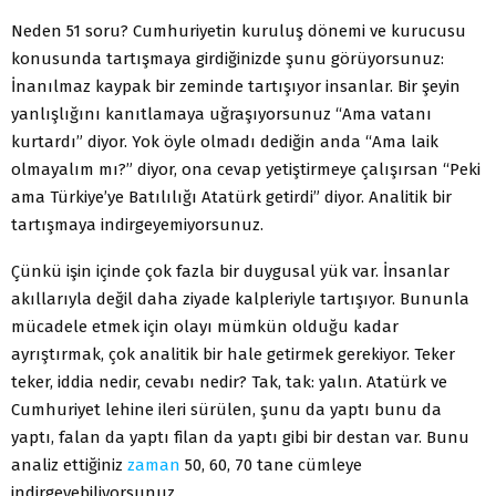
Neden 51 soru? Cumhuriyetin kuruluş dönemi ve kurucusu
konusunda tartışmaya girdiğinizde şunu görüyorsunuz:
İnanılmaz kaypak bir zeminde tartışıyor insanlar. Bir şeyin
yanlışlığını kanıtlamaya uğraşıyorsunuz “Ama vatanı
kurtardı” diyor. Yok öyle olmadı dediğin anda “Ama laik
olmayalım mı?” diyor, ona cevap yetiştirmeye çalışırsan “Peki
ama Türkiye’ye Batılılığı Atatürk getirdi” diyor. Analitik bir
tartışmaya indirgeyemiyorsunuz.
Çünkü işin içinde çok fazla bir duygusal yük var. İnsanlar
akıllarıyla değil daha ziyade kalpleriyle tartışıyor. Bununla
mücadele etmek için olayı mümkün olduğu kadar
ayrıştırmak, çok analitik bir hale getirmek gerekiyor. Teker
teker, iddia nedir, cevabı nedir? Tak, tak: yalın. Atatürk ve
Cumhuriyet lehine ileri sürülen, şunu da yaptı bunu da
yaptı, falan da yaptı filan da yaptı gibi bir destan var. Bunu
analiz ettiğiniz
zaman
50, 60, 70 tane cümleye
indirgeyebiliyorsunuz.