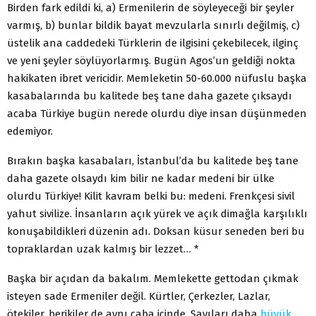
Birden fark edildi ki, a) Ermenilerin de söyleyeceği bir şeyler
varmış, b) bunlar bildik bayat mevzularla sınırlı değilmiş, c)
üstelik ana caddedeki Türklerin de ilgisini çekebilecek, ilginç
ve yeni şeyler söylüyorlarmış. Bugün Agos’un geldiği nokta
hakikaten ibret vericidir. Memleketin 50-60.000 nüfuslu başka
kasabalarında bu kalitede beş tane daha gazete çıksaydı
acaba Türkiye bugün nerede olurdu diye insan düşünmeden
edemiyor.
Bırakın başka kasabaları, İstanbul’da bu kalitede beş tane
daha gazete olsaydı kim bilir ne kadar medeni bir ülke
olurdu Türkiye! Kilit kavram belki bu: medeni. Frenkçesi sivil
yahut sivilize. İnsanların açık yürek ve açık dimağla karşılıklı
konuşabildikleri düzenin adı. Doksan küsur seneden beri bu
topraklardan uzak kalmış bir lezzet… *
Başka bir açıdan da bakalım. Memlekette gettodan çıkmak
isteyen sade Ermeniler değil. Kürtler, Çerkezler, Lazlar,
ötekiler, berikiler de aynı çaba içinde. Sayıları daha
büyük
.