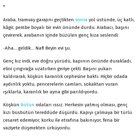
*
Araba, tramvay garajını geçtikten
sonra
yol üstünde, üç katlı,
kâgir, pembe boyalı bir evin önünde durdu. Arabacı, başını
çevirerek, arabanın içinde büzülen genç kıza seslendi:
-Aha… geldik… Nafi Beyin evi şu.
Genç kız indi, eve doğru yürüdü, kapının önünde durakladı,
elini çıngırağa uzatırken geriye çekti. Başını yukarı
kaldırarak, köşkün karanlık cephesine baktı: Hiçbir odada
aydınlık yoktu, pencerelerin camları, sokaktan vuran
ışıklarla, karanlık bir ayna gibi parıldıyordu.
Köşkün
bütün
odaları ıssız. Herkesin yatmış olması, genç
kızı büsbütün tereddüde düşürdü. Kapıyı çalmaya bir türlü
cesaret edemiyor, korku ile etrafına bakınıyor, fena bir
vaziyete düşmekten ürküyordu.