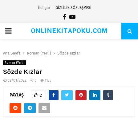
İletişim
GİZLİLİK SÖZLEŞMESİ
Facebook
Youtube
ONLİNEKİTAPOKU.COM
PRIMARY
MENU
Ana Sayfa
Roman (Yerli)
Sözde Kızlar
Roman (Yerli)
Sözde Kızlar
02/01/2022
0
1135
PAYLAŞ
2