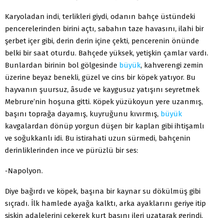
Karyoladan indi, terlikleri giydi, odanın bahçe üstündeki
pencerelerinden birini açtı, sabahın taze havasını, ilahi bir
şerbet içer gibi, derin derin içine çekti, pencerenin önünde
belki bir saat oturdu. Bahçede yüksek, yetişkin çamlar vardı.
Bunlardan birinin bol gölgesinde
büyük
, kahverengi zemin
üzerine beyaz benekli, güzel ve cins bir köpek yatıyor. Bu
hayvanın şuursuz, âsude ve kaygusuz yatışını seyretmek
Mebrure’nin hoşuna gitti. Köpek yüzükoyun yere uzanmış,
başını toprağa dayamış, kuyruğunu kıvırmış,
büyük
kavgalardan dönüp yorgun düşen bir kaplan gibi ihtişamlı
ve soğukkanlı idi. Bu istirahati uzun sürmedi, bahçenin
derinliklerinden ince ve pürüzlü bir ses:
-Napolyon.
Diye bağırdı ve köpek, başına bir kaynar su dökülmüş gibi
sıçradı. İlk hamlede ayağa kalktı, arka ayaklarını geriye itip
şişkin adalelerini çekerek kurt başını ileri uzatarak gerindi,