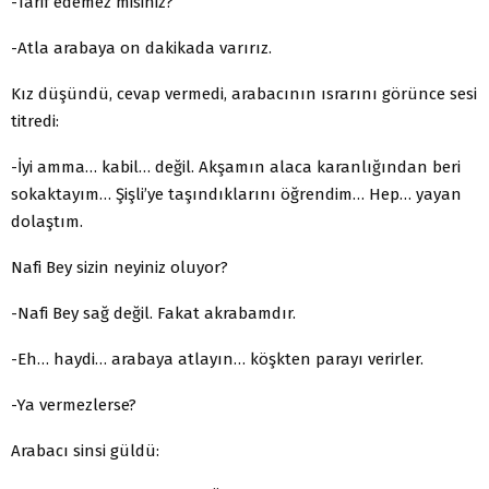
-Tarif edemez misiniz?
-Atla arabaya on dakikada varırız.
Kız düşündü, cevap vermedi, arabacının ısrarını görünce sesi
titredi:
-İyi amma… kabil… değil. Akşamın alaca karanlığından beri
sokaktayım… Şişli’ye taşındıklarını öğrendim… Hep… yayan
dolaştım.
Nafi Bey sizin neyiniz oluyor?
-Nafi Bey sağ değil. Fakat akrabamdır.
-Eh… haydi… arabaya atlayın… köşkten parayı verirler.
-Ya vermezlerse?
Arabacı sinsi güldü: