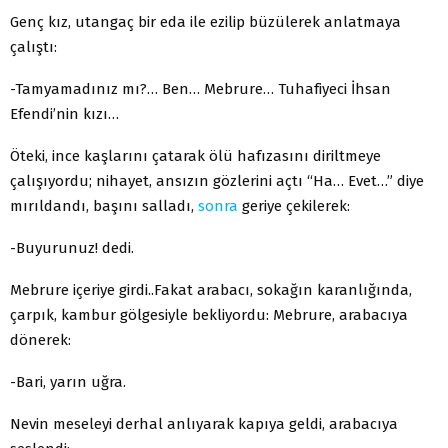
Genç kız, utangaç bir eda ile ezilip büzülerek anlatmaya
çalıştı:
-Tamyamadınız mı?… Ben… Mebrure… Tuhafiyeci İhsan
Efendi’nin kızı…
Öteki, ince kaşlarını çatarak ölü hafızasını diriltmeye
çalışıyordu; nihayet, ansızın gözlerini açtı “Ha… Evet…” diye
mırıldandı, başını salladı,
sonra
geriye çekilerek:
-Buyurunuz! dedi.
Mebrure içeriye girdi..Fakat arabacı, sokağın karanlığında,
çarpık, kambur gölgesiyle bekliyordu: Mebrure, arabacıya
dönerek:
-Bari, yarın uğra.
Nevin meseleyi derhal anlıyarak kapıya geldi, arabacıya