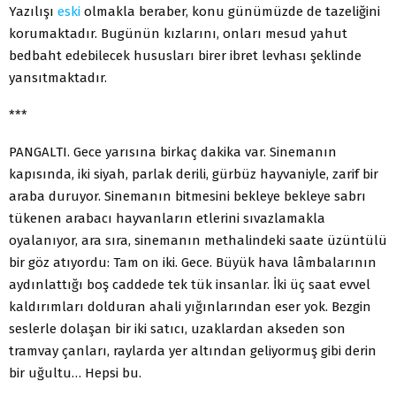
Yazılışı
eski
olmakla beraber, konu günümüzde de tazeliğini
korumaktadır. Bugünün kızlarını, onları mesud yahut
bedbaht edebilecek hususları birer ibret levhası şeklinde
yansıtmaktadır.
***
PANGALTI. Gece yarısına birkaç dakika var. Sinemanın
kapısında, iki siyah, parlak derili, gürbüz hayvaniyle, zarif bir
araba duruyor. Sinemanın bitmesini bekleye bekleye sabrı
tükenen arabacı hayvanların etlerini sıvazlamakla
oyalanıyor, ara sıra, sinemanın methalindeki saate üzüntülü
bir göz atıyordu: Tam on iki. Gece. Büyük hava lâmbalarının
aydınlattığı boş caddede tek tük insanlar. İki üç saat evvel
kaldırımları dolduran ahali yığınlarından eser yok. Bezgin
seslerle dolaşan bir iki satıcı, uzaklardan akseden son
tramvay çanları, raylarda yer altından geliyormuş gibi derin
bir uğultu… Hepsi bu.