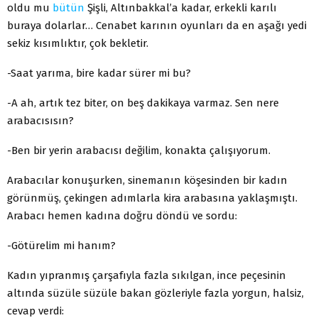
oldu mu
bütün
Şişli, Altınbakkal’a kadar, erkekli karılı
buraya dolarlar… Cenabet karının oyunları da en aşağı yedi
sekiz kısımlıktır, çok bekletir.
-Saat yarıma, bire kadar sürer mi bu?
-A ah, artık tez biter, on beş dakikaya varmaz. Sen nere
arabacısısın?
-Ben bir yerin arabacısı değilim, konakta çalışıyorum.
Arabacılar konuşurken, sinemanın köşesinden bir kadın
görünmüş, çekingen adımlarla kira arabasına yaklaşmıştı.
Arabacı hemen kadına doğru döndü ve sordu:
-Götürelim mi hanım?
Kadın yıpranmış çarşafıyla fazla sıkılgan, ince peçesinin
altında süzüle süzüle bakan gözleriyle fazla yorgun, halsiz,
cevap verdi: