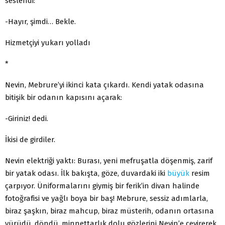
seslendi:
-Hayır, şimdi… Bekle.
Hizmetçiyi yukarı yolladı
*
Nevin, Mebrure’yi ikinci kata çıkardı. Kendi yatak odasına
bitişik bir odanın kapısını açarak:
-Giriniz! dedi.
İkisi de girdiler.
Nevin elektriği yaktı: Burası, yeni mefruşatla döşenmiş, zarif
bir yatak odası. İlk bakışta, göze, duvardaki iki
büyük
resim
çarpıyor. Üniformalarını giymiş bir ferik’in divan halinde
fotoğrafisi ve yağlı boya bir baş! Mebrure, sessiz adımlarla,
biraz şaşkın, biraz mahcup, biraz müsterih, odanın ortasına
yürüdü, döndü, minnettarlık dolu gözlerini Nevin’e çevirerek