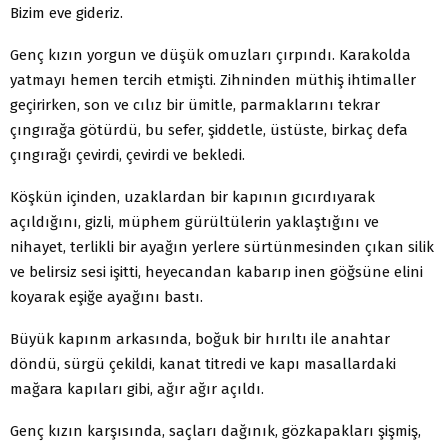
Bizim eve gideriz.
Genç kızın yorgun ve düşük omuzları çırpındı. Karakolda
yatmayı hemen tercih etmişti. Zihninden müthiş ihtimaller
geçirirken, son ve cılız bir ümitle, parmaklarını tekrar
çıngırağa götürdü, bu sefer, şiddetle, üstüste, birkaç defa
çıngırağı çevirdi, çevirdi ve bekledi.
Köşkün içinden, uzaklardan bir kapının gıcırdıyarak
açıldığını, gizli, müphem gürültülerin yaklaştığını ve
nihayet, terlikli bir ayağın yerlere sürtünmesinden çıkan silik
ve belirsiz sesi işitti, heyecandan kabarıp inen göğsüne elini
koyarak eşiğe ayağını bastı.
Büyük kapınm arkasında, boğuk bir hırıltı ile anahtar
döndü, sürgü çekildi, kanat titredi ve kapı masallardaki
mağara kapıları gibi, ağır ağır açıldı.
Genç kızın karşısında, saçları dağınık, gözkapakları şişmiş,