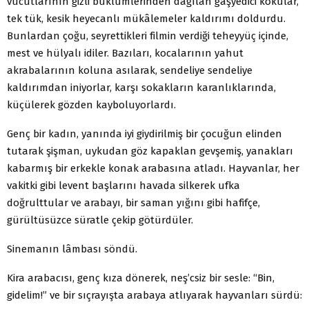
vücutlarının gizli büklümlerinden dağılan gaşyedici kokular,
tek tük, kesik heyecanlı mükâlemeler kaldırımı doldurdu.
Bunlardan çoğu, seyrettikleri filmin verdiği teheyyüç içinde,
mest ve hülyalı idiler. Bazıları, kocalarının yahut
akrabalarının koluna asılarak, sendeliye sendeliye
kaldırımdan iniyorlar, karşı sokakların karanlıklarında,
küçülerek gözden kayboluyorlardı.
Genç bir kadın, yanında iyi giydirilmiş bir çocuğun elinden
tutarak şişman, uykudan göz kapaklan gevşemiş, yanakları
kabarmış bir erkekle konak arabasına atladı. Hayvanlar, her
vakitki gibi levent başlarını havada silkerek ufka
doğrulttular ve arabayı, bir saman yığını gibi hafifçe,
gürültüsüzce süratle çekip götürdüler.
Sinemanın lâmbası söndü.
Kira arabacısı, genç kıza dönerek, neş’csiz bir sesle: “Bin,
gidelim!” ve bir sıçrayışta arabaya atlıyarak hayvanları sürdü: