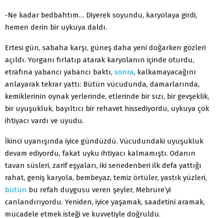
-Ne kadar bedbahtım… Diyerek soyundu, karyolaya girdi,
hemen derin bir uykuya daldı.
Ertesi gün, sabaha karşı, güneş daha yeni doğarken gözleri
açıldı. Yorganı fırlatıp atarak karyolanın içinde oturdu,
etrafına yabancı yabancı baktı,
sonra
, kalkamayacağını
anlayarak tekrar yattı: Bütün vücudunda, damarlarında,
kemiklerinin oynak yerlerinde, etlerinde bir sızı, bir gevşeklik,
bir uyuşukluk, bayıltıcı bir rehavet hissediyordu, uykuya çok
ihtiyacı vardı ve uyudu.
İkinci uyanışında iyice gündüzdü. Vücudundaki uyuşukluk
devam ediyordu, fakat uyku ihtiyacı kalmamıştı. Odanın
tavan süsleri, zarif eşyaları, iki senedenberi ilk defa yattığı
rahat, geniş karyola, bembeyaz, temiz örtüler, yastık yüzleri,
bütün
bu refah duygusu veren şeyler, Mebrure’yi
canlandırıyordu. Yeniden, iyice yaşamak, saadetini aramak,
mücadele etmek isteği ve kuvvetiyle doğruldu.