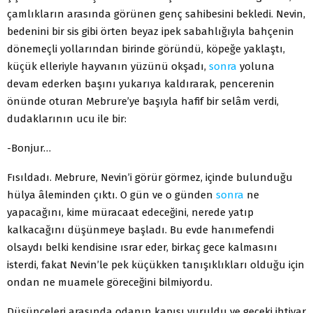
çamlıkların arasında görünen genç sahibesini bekledi. Nevin,
bedenini bir sis gibi örten beyaz ipek sabahlığıyla bahçenin
dönemeçli yollarından birinde göründü, köpeğe yaklaştı,
küçük elleriyle hayvanın yüzünü okşadı,
sonra
yoluna
devam ederken başını yukarıya kaldırarak, pencerenin
önünde oturan Mebrure’ye başıyla hafif bir selâm verdi,
dudaklarının ucu ile bir:
-Bonjur…
Fısıldadı. Mebrure, Nevin’i görür görmez, içinde bulunduğu
hülya âleminden çıktı. O gün ve o günden
sonra
ne
yapacağını, kime müracaat edeceğini, nerede yatıp
kalkacağını düşünmeye başladı. Bu evde hanımefendi
olsaydı belki kendisine ısrar eder, birkaç gece kalmasını
isterdi, fakat Nevin’le pek küçükken tanışıklıkları olduğu için
ondan ne muamele göreceğini bilmiyordu.
Düşünceleri arasında odanın kapısı vuruldu ve geceki ihtiyar