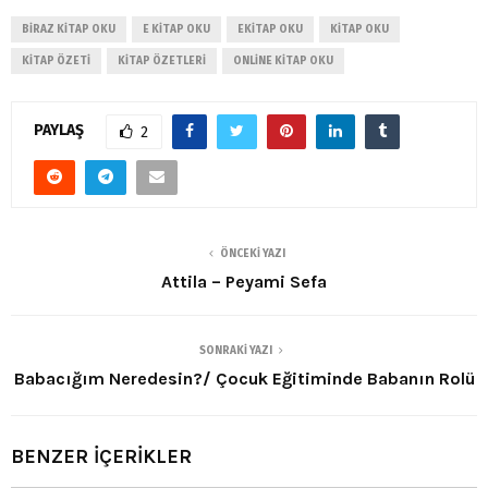
BIRAZ KITAP OKU
E KITAP OKU
EKITAP OKU
KITAP OKU
KITAP ÖZETI
KITAP ÖZETLERI
ONLINE KITAP OKU
PAYLAŞ
2
ÖNCEKI YAZI
Attila – Peyami Sefa
SONRAKI YAZI
Babacığım Neredesin?/ Çocuk Eğitiminde Babanın Rolü
BENZER İÇERİKLER