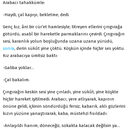
Arabacı tahakkümle:
-Haydi, çal kapıyı, bekletme, dedi.
Genç kız, âni bir cür’et hamlesiyle, titreyen ellerini çıngırağa
götürdü, asabî bir hareketle parmaklarını çevirdi. Çıngırağın
sesi, karanlık yolun boşluğunda uzana uzana yürüdü,
sonra
, derin sükût yine çöktü. Köşkün içinde hiçbir ses yoktu.
Kız arabacıya ümitsiz baktı:
-Galiba yoklar…
-Çal bakalım.
Çıngırağın keskin sesi yine çınladı, yine sükût, yine köşkte
hiçbir hareket işitilmedi. Arabacı, yere atlıyarak, kapının
önüne geldi, içkinin söndürdüğü fersiz, kabarık, aklı gözlerini
kızın yüzüne yanaştırarak, kaba, müstehzi fısıldadı:
-Anlaşıldı hanım, döneceğiz, sokakta kalacak değilsin ya…