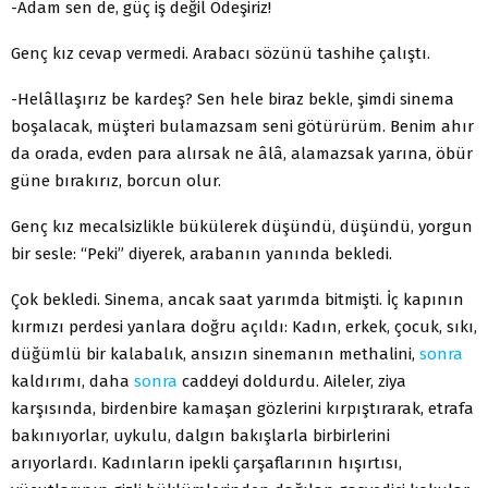
-Adam sen de, güç iş değil Ödeşiriz!
Genç kız cevap vermedi. Arabacı sözünü tashihe çalıştı.
-Helâllaşırız be kardeş? Sen hele biraz bekle, şimdi sinema
boşalacak, müşteri bulamazsam seni götürürüm. Benim ahır
da orada, evden para alırsak ne âlâ, alamazsak yarına, öbür
güne bırakırız, borcun olur.
Genç kız mecalsizlikle bükülerek düşündü, düşündü, yorgun
bir sesle: “Peki” diyerek, arabanın yanında bekledi.
Çok bekledi. Sinema, ancak saat yarımda bitmişti. İç kapının
kırmızı perdesi yanlara doğru açıldı: Kadın, erkek, çocuk, sıkı,
düğümlü bir kalabalık, ansızın sinemanın methalini,
sonra
kaldırımı, daha
sonra
caddeyi doldurdu. Aileler, ziya
karşısında, birdenbire kamaşan gözlerini kırpıştırarak, etrafa
bakınıyorlar, uykulu, dalgın bakışlarla birbirlerini
arıyorlardı. Kadınların ipekli çarşaflarının hışırtısı,