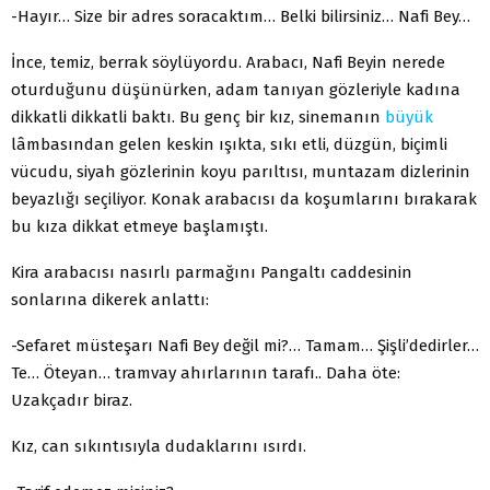
-Hayır… Size bir adres soracaktım… Belki bilirsiniz… Nafi Bey…
İnce, temiz, berrak söylüyordu. Arabacı, Nafi Beyin nerede
oturduğunu düşünürken, adam tanıyan gözleriyle kadına
dikkatli dikkatli baktı. Bu genç bir kız, sinemanın
büyük
lâmbasından gelen keskin ışıkta, sıkı etli, düzgün, biçimli
vücudu, siyah gözlerinin koyu parıltısı, muntazam dizlerinin
beyazlığı seçiliyor. Konak arabacısı da koşumlarını bırakarak
bu kıza dikkat etmeye başlamıştı.
Kira arabacısı nasırlı parmağını Pangaltı caddesinin
sonlarına dikerek anlattı:
-Sefaret müsteşarı Nafi Bey değil mi?… Tamam… Şişli’dedirler…
Te… Öteyan… tramvay ahırlarının tarafı.. Daha öte:
Uzakçadır biraz.
Kız, can sıkıntısıyla dudaklarını ısırdı.