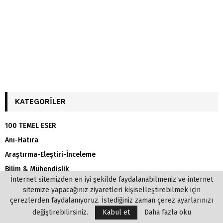
KATEGORILER
100 TEMEL ESER
Anı-Hatıra
Araştırma-Eleştiri-İnceleme
Bilim & Mühendislik
İnternet sitemizden en iyi şekilde faydalanabilmeniz ve internet
Biografi
sitemize yapacağınız ziyaretleri kişiselleştirebilmek için
Çocuk
çerezlerden faydalanıyoruz. İstediğiniz zaman çerez ayarlarınızı
Deneme
değiştirebilirsiniz.
Kabul et
Daha fazla oku