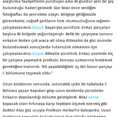
araştırma faaliyetlerini yürütüyor ama iki gündür yeni bir şey
bulunduğu haberi gelmedi. Size biraz önce verdiğim
fotoğraflar da yeni elime ulaştı. Bölgeye gittiğimizde
göreceksiniz, coğrafi şartların tüm olumsuzluğuna rağmen
çalışmalarımızı
büyük
başarıyla yürüttük. Enkaz parçaları
başlıca iki bölgede yoğunlaşmıştı. Belki bir çarpışma sonucu
enkazın birden çok araca ait olma ihtimalini de göz önünde
bulundurarak sonuçlarda tutarsızlık olmaması için
çalışmalarımızı
büyük
dikkatle yürüttük. Enkaz üzerinde hiç
bir çalışma yapmadık profesör, konuyu uzmanına bırakmak
gerektiğine inanırım. Tek yapabildiğimiz üç bin küsur parçayı
C bölümüne taşımak oldu.”
Uzun koridorun sonunda, üstündeki ışıklı bir tabelada C
Bölümü yazan kapıdan girip uzun koridorda yürüdüler.
Enkazın depolandığı bölüme gelmişlerdi. Biraz
sonra
kopacak olan fırtınaya karşı tepkisini ölçmek istermiş gibi
Doktor Alaz göz ucuyla Profesör Herbert’e bakıyordu. Uzun
koridorun sonunda buluntuların konulduğu bölmelere