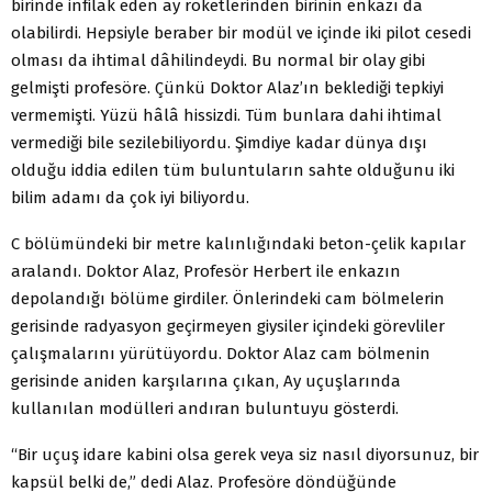
birinde infilak eden ay roketlerinden birinin enkazı da
olabilirdi. Hepsiyle beraber bir modül ve içinde iki pilot cesedi
olması da ihtimal dâhilindeydi. Bu normal bir olay gibi
gelmişti profesöre. Çünkü Doktor Alaz’ın beklediği tepkiyi
vermemişti. Yüzü hâlâ hissizdi. Tüm bunlara dahi ihtimal
vermediği bile sezilebiliyordu. Şimdiye kadar dünya dışı
olduğu iddia edilen tüm buluntuların sahte olduğunu iki
bilim adamı da çok iyi biliyordu.
C bölümündeki bir metre kalınlığındaki beton-çelik kapılar
aralandı. Doktor Alaz, Profesör Herbert ile enkazın
depolandığı bölüme girdiler. Önlerindeki cam bölmelerin
gerisinde radyasyon geçirmeyen giysiler içindeki görevliler
çalışmalarını yürütüyordu. Doktor Alaz cam bölmenin
gerisinde aniden karşılarına çıkan, Ay uçuşlarında
kullanılan modülleri andıran buluntuyu gösterdi.
“Bir uçuş idare kabini olsa gerek veya siz nasıl diyorsunuz, bir
kapsül belki de,” dedi Alaz. Profesöre döndüğünde