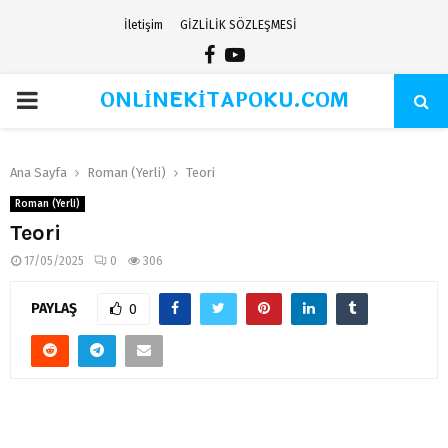
İletişim
GİZLİLİK SÖZLEŞMESİ
Facebook
Youtube
ONLİNEKİTAPOKU.COM
PRIMARY
MENU
Ana Sayfa
Roman (Yerli)
Teori
Roman (Yerli)
Teori
17/05/2025
0
306
PAYLAŞ
0