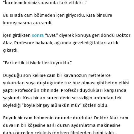
“İncelemelerimiz sırasında fark ettik ki…”
Bu sırada cam bölmeden içeri giriyordu. Kısa bir süre
konuşmasına ara verdi.
İçeri girdikten
sonra
“Evet,” diyerek konuya geri döndü Doktor
Alaz. Profesöre bakarak, ağzında gevelediği lafları artık
çıkardı.
“Fark ettik ki iskeletler kuyruklu.”
Duyduğu son kelime cam bir kavanozun metrelerce
yukarıdan suya düştüğünde tuz buz olması gibi beton etkisi
yaptı Profesör’ün zihninde. Profesör duydukları karşısında
şaşkındı. Kısa bir an süren derin sessizliğin ardından tek
söylediği “böyle bir şey mümkün mü?” sözleri oldu.
Büyük bir cam bölmenin önünde durdular. Doktor Alaz cam
duvarın bir köşesine asılı duran aydınlatma makinesine
daha önceden çekilmiş röntgen filmlerden birini taktı.