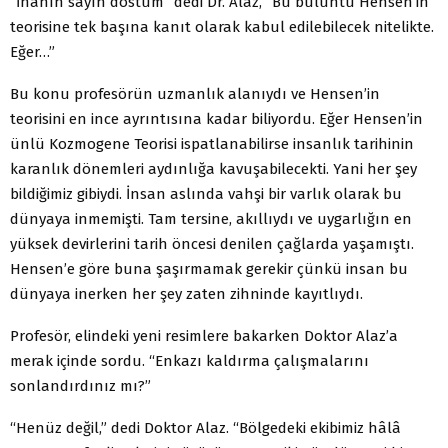
“İnanın sayın dostum” dedi Dr. Alaz, “Bu buluntu Hensen’in
teorisine tek başına kanıt olarak kabul edilebilecek nitelikte.
Eğer…”
Bu konu profesörün uzmanlık alanıydı ve Hensen’in
teorisini en ince ayrıntısına kadar biliyordu. Eğer Hensen’in
ünlü Kozmogene Teorisi ispatlanabilirse insanlık tarihinin
karanlık dönemleri aydınlığa kavuşabilecekti. Yani her şey
bildiğimiz gibiydi. İnsan aslında vahşi bir varlık olarak bu
dünyaya inmemişti. Tam tersine, akıllıydı ve uygarlığın en
yüksek devirlerini tarih öncesi denilen çağlarda yaşamıştı.
Hensen’e göre buna şaşırmamak gerekir çünkü insan bu
dünyaya inerken her şey zaten zihninde kayıtlıydı.
Profesör, elindeki yeni resimlere bakarken Doktor Alaz’a
merak içinde sordu. “Enkazı kaldırma çalışmalarını
sonlandırdınız mı?”
“Henüz değil,” dedi Doktor Alaz. “Bölgedeki ekibimiz hâlâ