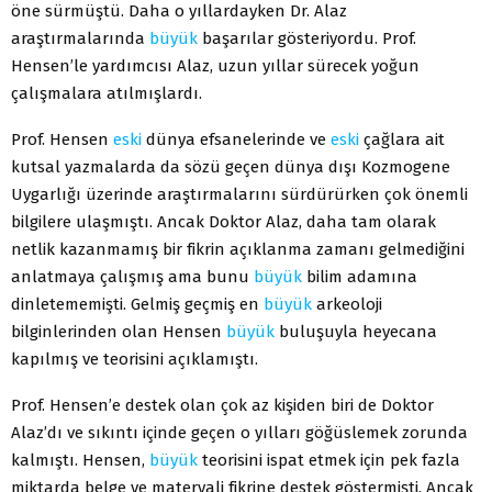
öne sürmüştü. Daha o yıllardayken Dr. Alaz
araştırmalarında
büyük
başarılar gösteriyordu. Prof.
Hensen’le yardımcısı Alaz, uzun yıllar sürecek yoğun
çalışmalara atılmışlardı.
Prof. Hensen
eski
dünya efsanelerinde ve
eski
çağlara ait
kutsal yazmalarda da sözü geçen dünya dışı Kozmogene
Uygarlığı üzerinde araştırmalarını sürdürürken çok önemli
bilgilere ulaşmıştı. Ancak Doktor Alaz, daha tam olarak
netlik kazanmamış bir fikrin açıklanma zamanı gelmediğini
anlatmaya çalışmış ama bunu
büyük
bilim adamına
dinletememişti. Gelmiş geçmiş en
büyük
arkeoloji
bilginlerinden olan Hensen
büyük
buluşuyla heyecana
kapılmış ve teorisini açıklamıştı.
Prof. Hensen’e destek olan çok az kişiden biri de Doktor
Alaz’dı ve sıkıntı içinde geçen o yılları göğüslemek zorunda
kalmıştı. Hensen,
büyük
teorisini ispat etmek için pek fazla
miktarda belge ve materyali fikrine destek göstermişti. Ancak