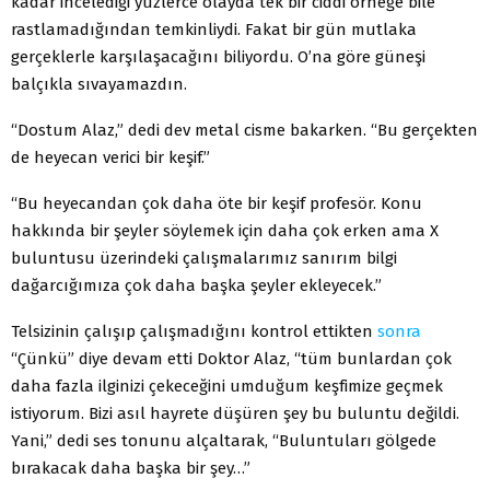
kadar incelediği yüzlerce olayda tek bir ciddi örneğe bile
rastlamadığından temkinliydi. Fakat bir gün mutlaka
gerçeklerle karşılaşacağını biliyordu. O’na göre güneşi
balçıkla sıvayamazdın.
“Dostum Alaz,” dedi dev metal cisme bakarken. “Bu gerçekten
de heyecan verici bir keşif.”
“Bu heyecandan çok daha öte bir keşif profesör. Konu
hakkında bir şeyler söylemek için daha çok erken ama X
buluntusu üzerindeki çalışmalarımız sanırım bilgi
dağarcığımıza çok daha başka şeyler ekleyecek.”
Telsizinin çalışıp çalışmadığını kontrol ettikten
sonra
“Çünkü” diye devam etti Doktor Alaz, “tüm bunlardan çok
daha fazla ilginizi çekeceğini umduğum keşfimize geçmek
istiyorum. Bizi asıl hayrete düşüren şey bu buluntu değildi.
Yani,” dedi ses tonunu alçaltarak, “Buluntuları gölgede
bırakacak daha başka bir şey…”