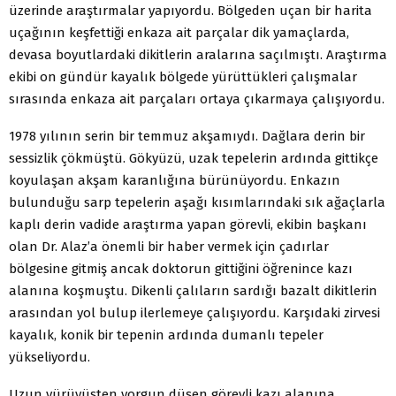
üzerinde araştırmalar yapıyordu. Bölgeden uçan bir harita
uçağının keşfettiği enkaza ait parçalar dik yamaçlarda,
devasa boyutlardaki dikitlerin aralarına saçılmıştı. Araştırma
ekibi on gündür kayalık bölgede yürüttükleri çalışmalar
sırasında enkaza ait parçaları ortaya çıkarmaya çalışıyordu.
1978 yılının serin bir temmuz akşamıydı. Dağlara derin bir
sessizlik çökmüştü. Gökyüzü, uzak tepelerin ardında gittikçe
koyulaşan akşam karanlığına bürünüyordu. Enkazın
bulunduğu sarp tepelerin aşağı kısımlarındaki sık ağaçlarla
kaplı derin vadide araştırma yapan görevli, ekibin başkanı
olan Dr. Alaz’a önemli bir haber vermek için çadırlar
bölgesine gitmiş ancak doktorun gittiğini öğrenince kazı
alanına koşmuştu. Dikenli çalıların sardığı bazalt dikitlerin
arasından yol bulup ilerlemeye çalışıyordu. Karşıdaki zirvesi
kayalık, konik bir tepenin ardında dumanlı tepeler
yükseliyordu.
Uzun yürüyüşten yorgun düşen görevli kazı alanına