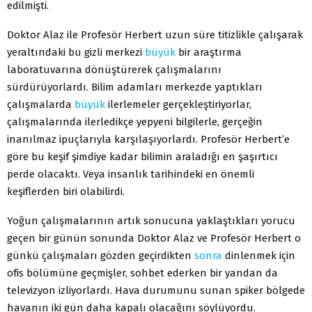
edilmişti.
Doktor Alaz ile Profesör Herbert uzun süre titizlikle çalışarak
yeraltındaki bu gizli merkezi
büyük
bir araştırma
laboratuvarına dönüştürerek çalışmalarını
sürdürüyorlardı. Bilim adamları merkezde yaptıkları
çalışmalarda
büyük
ilerlemeler gerçekleştiriyorlar,
çalışmalarında ilerledikçe yepyeni bilgilerle, gerçeğin
inanılmaz ipuçlarıyla karşılaşıyorlardı. Profesör Herbert’e
göre bu keşif şimdiye kadar bilimin araladığı en şaşırtıcı
perde olacaktı. Veya insanlık tarihindeki en önemli
keşiflerden biri olabilirdi.
Yoğun çalışmalarının artık sonucuna yaklaştıkları yorucu
geçen bir günün sonunda Doktor Alaz ve Profesör Herbert o
günkü çalışmaları gözden geçirdikten
sonra
dinlenmek için
ofis bölümüne geçmişler, sohbet ederken bir yandan da
televizyon izliyorlardı. Hava durumunu sunan spiker bölgede
havanın iki gün daha kapalı olacağını söylüyordu.