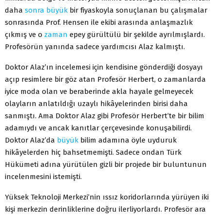
daha
sonra
büyük
bir fiyaskoyla sonuçlanan bu çalışmalar
sonrasında Prof. Hensen ile ekibi arasında anlaşmazlık
çıkmış ve o
zaman
epey gürültülü bir şekilde ayrılmışlardı.
Profesörün yanında sadece yardımcısı Alaz kalmıştı.
Doktor Alaz’ın incelemesi için kendisine gönderdiği dosyayı
açıp resimlere bir göz atan Profesör Herbert, o zamanlarda
iyice moda olan ve beraberinde akla hayale gelmeyecek
olayların anlatıldığı uzaylı hikâyelerinden birisi daha
sanmıştı. Ama Doktor Alaz gibi Profesör Herbert’te bir bilim
adamıydı ve ancak kanıtlar çerçevesinde konuşabilirdi.
Doktor Alaz’da
büyük
bilim adamına öyle uyduruk
hikâyelerden hiç bahsetmemişti. Sadece ondan Türk
Hükümeti adına yürütülen gizli bir projede bir buluntunun
incelenmesini istemişti.
Yüksek Teknoloji Merkezi’nin ıssız koridorlarında yürüyen iki
kişi merkezin derinliklerine doğru ilerliyorlardı. Profesör ara