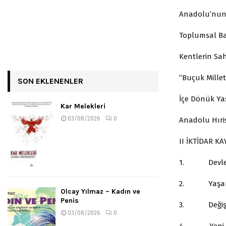
Anadolu’nun
Toplumsal Ba
Kentlerin Sah
“Buçuk Millet
SON EKLENENLER
İçe Dönük Ya
Kar Melekleri
03/08/2026
0
Anadolu Hıris
II İKTİDAR K
1. Devlet 
2. Yaşam Tar
Olcay Yılmaz – Kadın ve
Penis
3. Değişen 
03/08/2026
0
4. Yeni icat