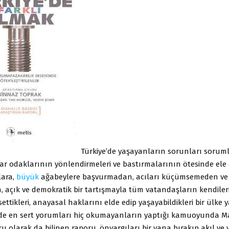
Türkiye’de yaşayanların sorunları sorum
ıkar odaklarının yönlendirmeleri ve bastırmalarının ötesinde ele
lara,
büyük
ağabeylere başvurmadan, acıları küçümsemeden ve
, açık ve demokratik bir tartışmayla tüm vatandaşların kendileri
ettikleri, anayasal haklarını elde edip yaşayabildikleri bir ülke 
nde en sert yorumları hiç okumayanların yaptığı kamuoyunda M
u olarak da bilinen raporu, önyargıları bir yana bırakıp akıl ve 