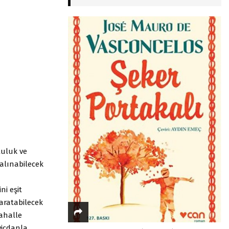
luluk ve
 alınabilecek
ni eşit
yaratabilecek
ahalle
vicdanla