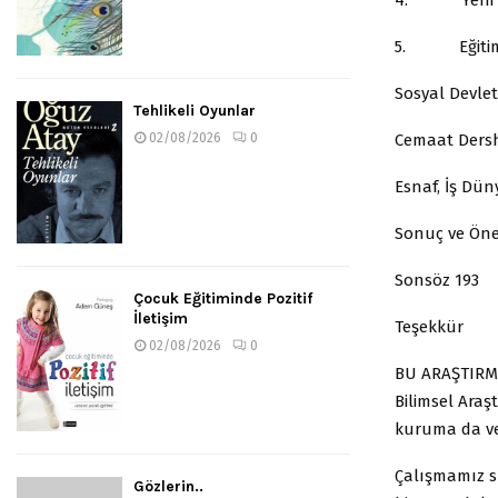
5. Eğitim, 
Sosyal Devlet
Tehlikeli Oyunlar
Cemaat Dersha
02/08/2026
0
Esnaf, İş Dün
Sonuç ve Öner
Sonsöz 193
Çocuk Eğitiminde Pozitif
İletişim
Teşekkür
02/08/2026
0
BU ARAŞTIRMA,
Bilimsel Araş
kuruma da ver
Çalışmamız su
Gözlerin..