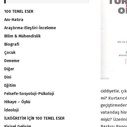
100 TEMEL ESER
Anı-Hatıra
Araştırma-Eleştiri-İnceleme
Bilim & Mühendislik
Biografi
Çocuk
Deneme
Diğer
Dini
Eğitim
ciddiyetle, ç
Felsefe-Sosyoloji-Psikoloji
mi? Kurtarıcı
Hikaye – Öykü
geçiştirmeden
İdeoloji
vatandaş hiss
İLKÖĞRETİM İÇİN 100 TEMEL ESER
miyiz? Üzeri
Baskısı Rapor
Kişisel Gelişim