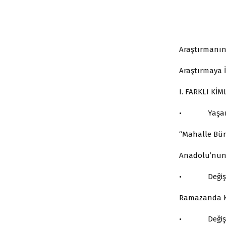
Araştırmanın 
Araştırmaya İ
I. FARKLI Kİ
• Yaşam Ter
“Mahalle Bün
Anadolu’nun Y
• Değişen A
Ramazanda K
• Değiştiri