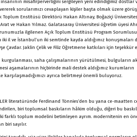
insanının misafirperverliğini sergileyen yeni edindiğimiz dostlar 
ererek sorularımızı cevaplayan kişiler başta olmak üzere görüşl
 Toplum Enstitüsü Direktörü Hakan Altınay, Boğaziçi Üniversites
 Arat ve Hakan Yılmaz. Galatasaray Üniversitesi öğretim üyesi Ah
sorunumuzla ilgilenen Açık Toplum Enstitüsü Program Sorumlus
 iki il ve İstanbul’un iki semtinde kayda aldığımız konuşmaları 
yşe Çavdar. Jaklin Çelik ve Filiz Öğretmene katkıları için teşekkür e
 kurgulanması, saha çalışmalarının yürütülmesi, bulguların ak
lmesi aşamalarının hiçbirinde mali destek aldığımız kurumların
e karşılaşmadığımızı ayrıca belirtmeyi önemli buluyoruz.
LER literatüründe Ferdinand Tönnies’den bu yana ce-maatten ce
ndirilen, biri toplumsal baskıların hâkim olduğu, diğeri bu baskı
i iki farklı toplum modelini betimleyen ayrım. modernitenin en ön
 biri sayılır.
irini tanıdığı, yüz yüze ilişkiler kanalıyla toplumsal normların o