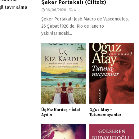
Şeker Portakalı (Ciltsiz)
il tavır alma
06/06/2020
4
Şeker Portakalı José Mauro de Vasconcelos,
26 Şubat l920’de, Rio de Janeiro
yakınlarındaki...
Üç Kız Kardeş – İclal
Oguz Atay –
Aydın
Tutunamayanlar