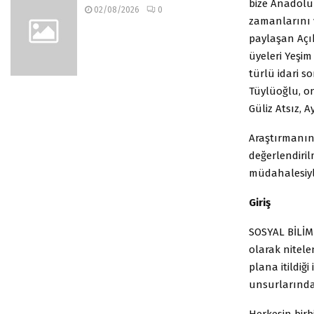
bize Anadolu 
02/08/2026
0
zamanlarını v
paylaşan Açık
üyeleri Yeşim
türlü idari 
Tüylüoğlu, on
Güliz Atsız, A
Araştırmanın
değerlendiri
müdahalesiyl
Giriş
SOSYAL BİLİM
olarak nitele
plana itildiğ
unsurlarından
Herkesin birb