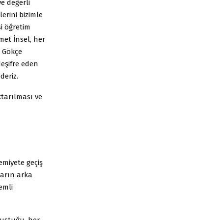
ve değerli
erini bizimle
i öğretim
met İnsel, her
u Gökçe
deşifre eden
deriz.
tarılması ve
miyete geçiş
ların arka
emli
luştuğu, her