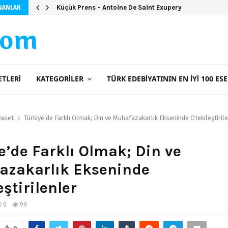
Küçük Prens – Antoine De Saint Exupery
NANLAR
com
ETLERI
KATEGORILER
TÜRK EDEBIYATININ EN İYI 100 ESE
yaset
Türkiye’de Farklı Olmak; Din ve Muhafazakarlık Ekseninde Ötekileştiril
e’de Farklı Olmak; Din ve
azakarlık Ekseninde
eştirilenler
0
99