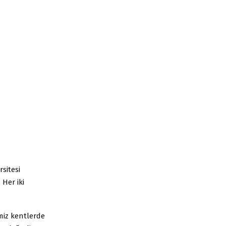
sitesi
 Her iki
miz kentlerde