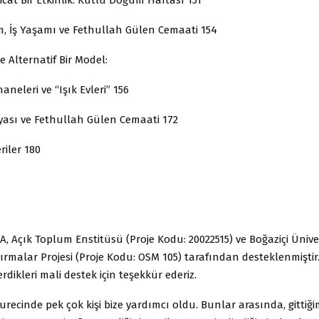
İş Yaşamı ve Fethullah Gülen Cemaati 154
e Alternatif Bir Model:
neleri ve “Işık Evleri” 156
yası ve Fethullah Gülen Cemaati 172
iler 180
 Açık Toplum Enstitüsü (Proje Kodu: 20022515) ve Boğaziçi Üniver
tırmalar Projesi (Proje Kodu: OSM 105) tarafından desteklenmiştir.
dikleri mali destek için teşekkür ederiz.
recinde pek çok kişi bize yardımcı oldu. Bunlar arasında, gittiği