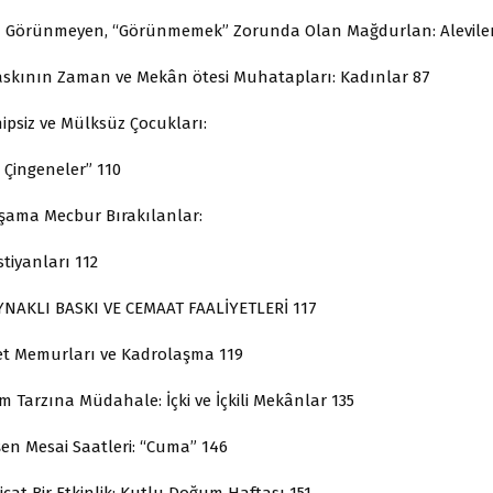
 Görünmeyen, “Görünmemek” Zorunda Olan Mağdurlan: Alevile
skının Zaman ve Mekân ötesi Muhatapları: Kadınlar 87
ipsiz ve Mülksüz Çocukları:
 Çingeneler” 110
şama Mecbur Bırakılanlar:
tiyanları 112
AYNAKLI BASKI VE CEMAAT FAALİYETLERİ 117
Memurları ve Kadrolaşma 119
zına Müdahale: İçki ve İçkili Mekânlar 135
Mesai Saatleri: “Cuma” 146
 Bir Etkinlik: Kutlu Doğum Haftası 151