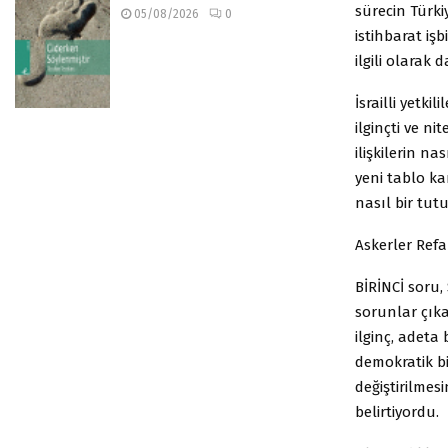
sürecin Türki
05/08/2026
0
istihbarat iş
ilgili olarak
İsrailli yetki
ilginçti ve ni
ilişkilerin na
yeni tablo ka
nasıl bir tut
Askerler Refa
BİRİNCİ soru,
sorunlar çıka
ilginç, adeta
demokratik bi
değiştirilme
belirtiyordu.