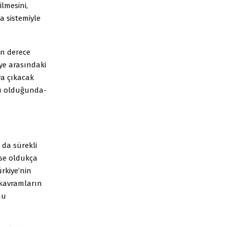
lmesini,
a sistemiyle
son derece
riye arasındaki
aya çıkacak
su olduğunda-
 da sürekli
ise oldukça
ürkiye’nin
 kavramların
nu