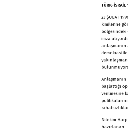
TÜRK-İSRAİL
23 ŞUBAT 1996
kimilerine gö
bölgesindeki 
imza atıyord
anlaşmanın as
demokrasi il
yakınlaşmanı
bulunmuyor
Anlaşmanın ka
başlattığı op
verilmesine k
politikaların
rahatsızlıkl
Nitekim Harp
hazırlanan