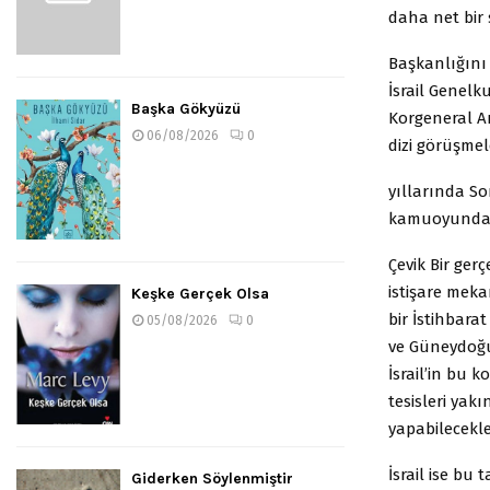
daha net bir 
Başkanlığını 
İsrail Genel
Başka Gökyüzü
Korgeneral A
06/08/2026
0
dizi görüşmel
yıllarında So
kamuoyunda d
Çevik Bir ger
istişare meka
Keşke Gerçek Olsa
bir İstihbara
05/08/2026
0
ve Güneydoğu
İsrail’in bu 
tesisleri yak
yapabilecekle
İsrail ise bu 
Giderken Söylenmiştir