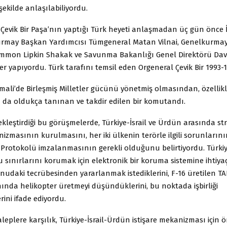
şekilde anlaşılabiliyordu.
Çevik Bir Paşa’nın yaptığı Türk heyeti anlaşmadan üç gün önce İsr
kurmay Başkan Yardımcısı Tümgeneral Matan Vilnai, Genelkurma
mmon Lipkin Shakak ve Savunma Bakanlığı Genel Direktörü David 
er yapıyordu. Türk tarafını temsil eden Orgeneral Çevik Bir 1993-
mali’de Birleşmiş Milletler gücünü yönetmiş olmasından, özellikl
a oldukça tanınan ve takdir edilen bir komutandı.
çekleştirdiği bu görüşmelerde, Türkiye-İsrail ve Ürdün arasında stra
nizmasının kurulmasını, her iki ülkenin terörle ilgili sorunlarını
t Protokolü imzalanmasının gerekli olduğunu belirtiyordu. Türki
 sınırlarını korumak için elektronik bir koruma sistemine ihtiy
konudaki tecrübesinden yararlanmak istediklerini, F-16 üretilen TA
ınında helikopter üretmeyi düşündüklerini, bu noktada işbirliği
rini ifade ediyordu.
taleplere karşılık, Türkiye-İsrail-Ürdün istişare mekanizması için ö