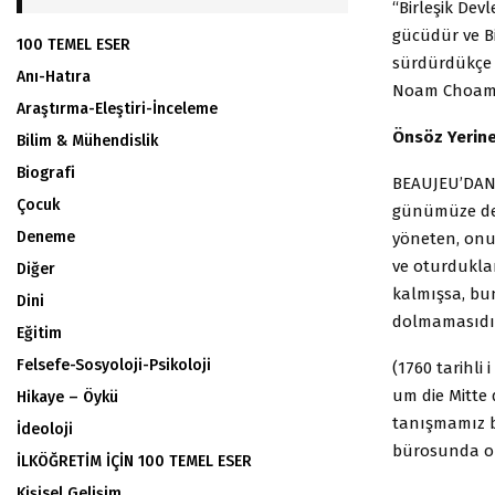
“Birleşik Devl
gücüdür ve Bi
100 TEMEL ESER
sürdürdükçe 
Anı-Hatıra
Noam Choam
Araştırma-Eleştiri-İnceleme
Önsöz Yerin
Bilim & Mühendislik
Biografi
BEAUJEU’DA
Çocuk
günümüze dek.
Deneme
yöneten, onun
ve oturduklar
Diğer
kalmışsa, bu
Dini
dolmamasıdı
Eğitim
Felsefe-Sosyoloji-Psikoloji
(1760 tarihli
um die Mitte 
Hikaye – Öykü
tanışmamız b
İdeoloji
bürosunda ol
İLKÖĞRETİM İÇİN 100 TEMEL ESER
Kişisel Gelişim