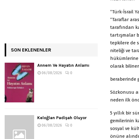
“Türk-İsrail 
“Taraflar ara
tarafından 
tartışmalar b
tepkilere de 
SON EKLENENLER
niteliği ve t
hükümlerine
Annem Ve Hayatın Anlamı
olarak bilin
06/08/2026
0
beraberinde ge
Sözkonusu an
neden ilk önc
5 yıllık bir s
Keloğlan Padişah Oluyor
gemilerinin ka
06/08/2026
0
sosyal ve kül
önüne alındığ