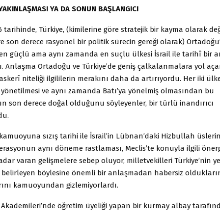
 YAKINLAŞMASI YA DA SONUN BAŞLANGICI
 tarihinde, Türkiye, (kimilerine göre stratejik bir kayma olarak de
re son derece rasyonel bir politik sürecin gereği olarak) Ortado
en güçlü ama aynı zamanda en suçlu ülkesi İsrail ile tarihî bir
u. Anlaşma Ortadoğu ve Türkiye’de geniş çalkalanmalara yol aça
kerî niteliği ilgililerin merakını daha da artırıyordu. Her iki ülk
e yönetilmesi ve aynı zamanda Batı’ya yönelmiş olmasından bu
n son derece doğal olduğunu söyleyenler, bir türlü inandırıcı
du.
muoyuna sızış tarihi ile İsrail’in Lübnan’daki Hizbullah üsleri
erasyonun aynı döneme rastlaması, Meclis’te konuyla ilgili öner
adar varan gelişmelere sebep oluyor, milletvekilleri Türkiye’nin 
ı belirleyen böylesine önemli bir anlaşmadan habersiz olduklar
arını kamuoyundan gizlemiyorlardı.
 Akademileri’nde öğretim üyeliği yapan bir kurmay albay tarafın