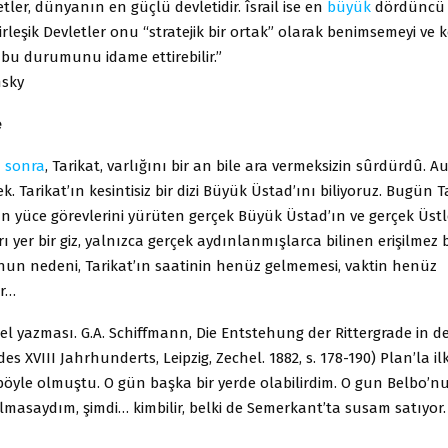
etler, dünyanın en güçlü devletidir. îsrail ise en
büyük
dördüncü 
rleşik Devletler onu “stratejik bir ortak” olarak benimsemeyi ve
bu durumunu idame ettirebilir.”
sky
e
N
sonra
, Tarikat, varlığını bir an bile ara vermeksizin sûrdürdû.
 Tarikat’ın kesintisiz bir dizi Büyük Üstad’ını biliyoruz. Bugün Ta
 yüce görevlerini yürüten gerçek Büyük Üstad’ın ve gerçek Üstle
ı yer bir giz, yalnızca gerçek aydınlanmışlarca bilinen erişilmez b
nun nedeni, Tarikat’ın saatinin henüz gelmemesi, vaktin henüz
r…
 i el yazması. G.A. Schiffmann, Die Entstehung der Rittergrade in d
des XVIII Jahrhunderts, Leipzig, Zechel. 1882, s. 178-190) Plan’la i
öyle olmuştu. O gün başka bir yerde olabilirdim. O gun Belbo’n
masaydım, şimdi… kimbilir, belki de Semerkant’ta susam satıyor.