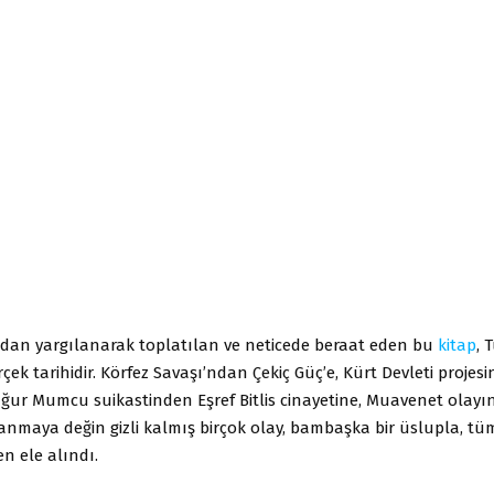
adan yargılanarak toplatılan ve neticede beraat eden bu
kitap
, 
erçek tarihidir. Körfez Savaşı’ndan Çekiç Güç’e, Kürt Devleti projes
Uğur Mumcu suikastinden Eşref Bitlis cinayetine, Muavenet olay
lanmaya değin gizli kalmış birçok olay, bambaşka bir üslupla, tüm
en ele alındı.