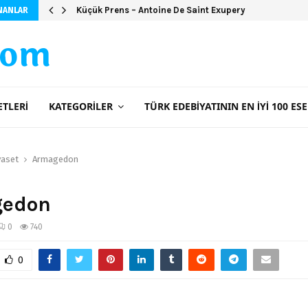
Şeker Portakalı (Ciltsiz)
NANLAR
com
ETLERI
KATEGORILER
TÜRK EDEBIYATININ EN İYI 100 ESE
yaset
Armagedon
edon
0
740
0