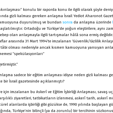
Yakınlaşması” konulu bir raporda konu ile ilgili olarak şöyle deni
sında gizli kalması gereken anlaşma İsrail Yediot Aharonot Gazet
kamuoyuna duyurulmuş ve bundan
sonra
da anlaşma üzerinde
aşlatılmıştır. Ortadoğu ve Türkiye’de yoğun eleştirilere, aynı z
sebep olan anlaşmayla ilgili tartışmalar hâlâ sona ermiş değildir.
araflar arasında 31 Mart 1994’te imzalanan ‘Güvenlik/Gizlilik Anlaş
 tâbi olması nedeniyle ancak kısmen kamuoyuna yansıyan an
ememesi “spekülasyonları”
tirmiştir.”
laşma sadece bir eğitim anlaşması idiyse neden gizli kalması ge
e bir İsrail gazetesinde açıklanmıştı?
üre için imzalanan bu Askerî ve Eğitim İşbirliği Anlaşması, savaş u
rşılıklı ziyaretleri, tatbikatların izlenmesi, askerî tarih, askerî m
türel alanlarda işbirliği gibi gözükse de, 1990 yılında başlayan 
ında, Türkiye’nin bilinçli (ya da zorunlu) bir tercihinin sözkon