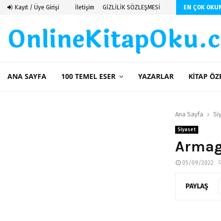
 De Saint Exupery
Kayıt / Üye Girişi
İletişim
GİZLİLİK SÖZLEŞMESİ
EN ÇOK OKU
OnlineKitapOku.
ANA SAYFA
100 TEMEL ESER
YAZARLAR
KITAP ÖZ
Ana Sayfa
Si
Siyaset
Armag
05/09/2022
PAYLAŞ