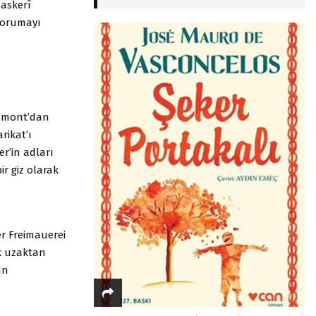
askerî
 korumayı
 Aumont’dan
rikat’ı
r’in adları
ir giz olarak
er Freimauerei
lk uzaktan
un