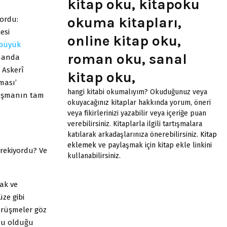
kitap oku, kitapoku
okuma kitapları,
yordu:
esi
online kitap oku,
büyük
roman oku, sanal
amanda
 Askerî
kitap oku,
ması’
hangi kitabi okumalıyım? Okuduğunuz veya
laşmanın tam
okuyacağınız kitaplar hakkında yorum, öneri
veya fikirlerinizi yazabilir veya içeriğe puan
verebilirsiniz. Kitaplarla ilgili tartışmalara
katılarak arkadaşlarınıza önerebilirsiniz.
Kitap
eklemek
ve paylaşmak için kitap ekle linkini
rekiyordu? Ve
kullanabilirsiniz.
çak ve
üze gibi
görüşmeler göz
usu olduğu