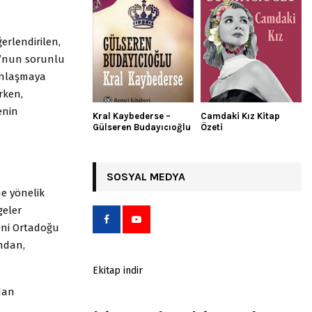
ğerlendirilen,
ğu’nun sorunlu
 anlaşmaya
rken,
enin
Kral Kaybederse –
Camdaki Kız Kitap
Gülseren Budayıcıoğlu
Özeti
SOSYAL MEDYA
ne yönelik
geler
yeni Ortadoğu
ından,
Ekitap indir
dan