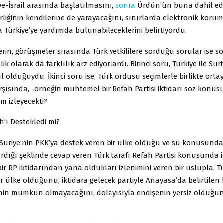
ye-İsrail arasında başlatılmasını,
sonra
Ürdün’ün buna dahil edi
birliğinin kendilerine de yarayacağını, sınırlarda elektronik korum
 da Türkiye’ye yardımda bulunabileceklerini belirtiyordu.
lilerin, görüşmeler sırasında Türk yetkililere sorduğu sorular ise 
telik olarak da farklılık arz ediyorlardı. Birinci soru, Türkiye ile Su
sıl olduğuydu. İkinci soru ise, Türk ordusu seçimlerle birlikte ort
rşısında, -örneğin muhtemel bir Refah Partisi iktidarı söz konu
um izleyecekti?
h’ı Destekledi mi?
 Suriye’nin PKK’ya destek veren bir ülke olduğu ve su konusunda
rdığı şeklinde cevap veren Türk tarafı Refah Partisi konusunda 
 bir RP iktidarından yana oldukları izlenimini veren bir üslupla, T
r ülke olduğunu, iktidara gelecek partiyle Anayasa’da belirtilen
sinin mümkün olmayacağını, dolayısıyla endişenin yersiz olduğu