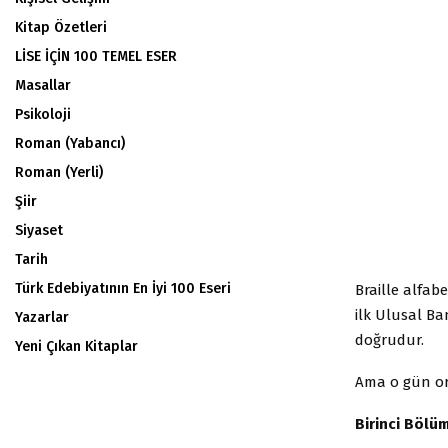
Kitap Özetleri
LİSE İÇİN 100 TEMEL ESER
Masallar
Psikoloji
Roman (Yabancı)
Roman (Yerli)
Şiir
Siyaset
Tarih
Türk Edebiyatının En İyi 100 Eseri
Braille alfab
ilk Ulusal B
Yazarlar
doğrudur.
Yeni Çıkan Kitaplar
Ama o gün or
Birinci Bölü