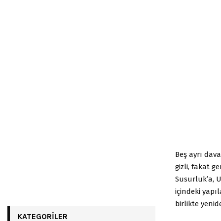
Beş ayrı dav
gizli, fakat g
Susurluk’a, 
içindeki yapı
birlikte yenid
KATEGORILER