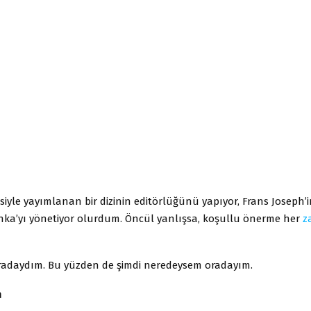
esiyle yayımlanan bir dizinin editörlüğünü yapıyor, Frans Joseph’
anka’yı yönetiyor olurdum. Öncül yanlışsa, koşullu önerme her
z
adaydım. Bu yüzden de şimdi neredeysem oradayım.
m