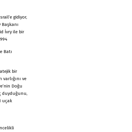
ail’e gidiyor,
y Başkanı
İvry ile bir
1994
e Batı
tejik bir
n varlığını ve
ye’nin Doğu
aç duyduğunu,
I uçak
ncelikli