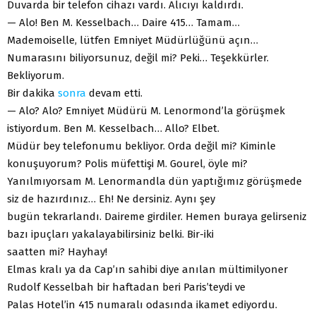
Duvarda bir telefon cihazı vardı. Alıcıyı kaldırdı.
— Alo! Ben M. Kesselbach… Daire 415… Tamam…
Mademoiselle, lütfen Emniyet Müdürlüğünü açın…
Numarasını biliyorsunuz, değil mi? Peki… Teşekkürler.
Bekliyorum.
Bir dakika
sonra
devam etti.
— Alo? Alo? Emniyet Müdürü M. Lenormond’la görüşmek
istiyordum. Ben M. Kesselbach… Allo? Elbet.
Müdür bey telefonumu bekliyor. Orda değil mi? Kiminle
konuşuyorum? Polis müfettişi M. Gourel, öyle mi?
Yanılmıyorsam M. Lenormandla dün yaptığımız görüşmede
siz de hazırdınız… Eh! Ne dersiniz. Aynı şey
bugün tekrarlandı. Daireme girdiler. Hemen buraya gelirseniz
bazı ipuçları yakalayabilirsiniz belki. Bir-iki
saatten mi? Hayhay!
Elmas kralı ya da Cap’ın sahibi diye anılan mültimilyoner
Rudolf Kesselbah bir haftadan beri Paris’teydi ve
Palas Hotel’in 415 numaralı odasında ikamet ediyordu.