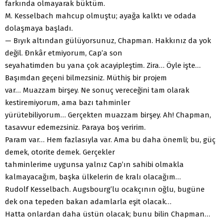
farkında olmayarak büktüm.
M. Kesselbach mahcup olmuştu; ayağa kalktı ve odada
dolaşmaya başladı.
— Bıyık altından gülüyorsunuz, Chapman. Hakkınız da yok
değil. Đnkâr etmiyorum, Cap’a son
seyahatimden bu yana çok acayipleştim. Zira… Öyle işte…
Başımdan geçeni bilmezsiniz. Müthiş bir projem
var… Muazzam birşey. Ne sonuç vereceğini tam olarak
kestiremiyorum, ama bazı tahminler
yürütebiliyorum… Gerçekten muazzam birşey. Ah! Chapman,
tasavvur edemezsiniz. Paraya boş veririm.
Param var… Hem fazlasıyla var. Ama bu daha önemli; bu, güç
demek, otorite demek. Gerçekler
tahminlerime uygunsa yalnız Cap’ın sahibi olmakla
kalmayacağım, başka ülkelerin de kralı olacağım…
Rudolf Kesselbach. Augsbourg’lu ocakçının oğlu, bugüne
dek ona tepeden bakan adamlarla eşit olacak…
Hatta onlardan daha üstün olacak; bunu bilin Chapman…