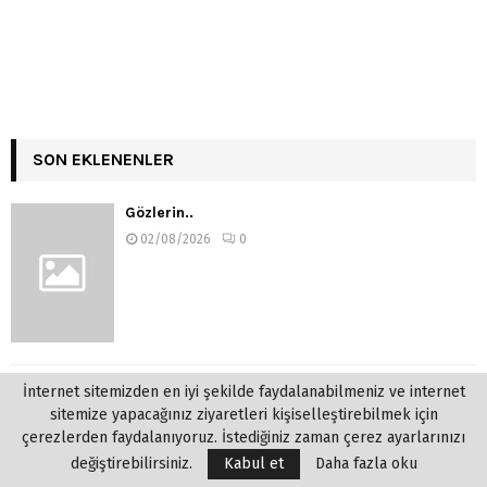
SON EKLENENLER
Gözlerin..
02/08/2026
0
İnternet sitemizden en iyi şekilde faydalanabilmeniz ve internet
Gemi
sitemize yapacağınız ziyaretleri kişiselleştirebilmek için
01/08/2026
0
çerezlerden faydalanıyoruz. İstediğiniz zaman çerez ayarlarınızı
değiştirebilirsiniz.
Kabul et
Daha fazla oku