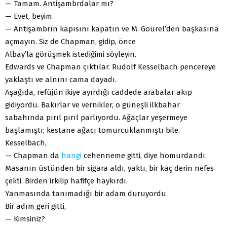
— Tamam. Antişambrdalar mı?
— Evet, beyim.
— Antişambrın kapısını kapatın ve M. Gourel’den başkasına
açmayın. Siz de Chapman, gidip, önce
Albay’la görüşmek istediğimi söyleyin.
Edwards ve Chapman çıktılar. Rudolf Kesselbach pencereye
yaklaştı ve alnını cama dayadı.
Aşağıda, refüjün ikiye ayırdığı caddede arabalar akıp
gidiyordu. Bakırlar ve vernikler, o güneşli ilkbahar
sabahında pırıl pırıl parlıyordu. Ağaçlar yeşermeye
başlamıştı; kestane ağacı tomurcuklanmıştı bile.
Kesselbach,
— Chapman da
hangi
cehenneme gitti, diye homurdandı.
Masanın üstünden bir sigara aldı, yaktı, bir kaç derin nefes
çekti. Birden irkilip hafifçe haykırdı.
Yanmasında tanımadığı bir adam duruyordu.
Bir adım geri gitti,
— Kimsiniz?