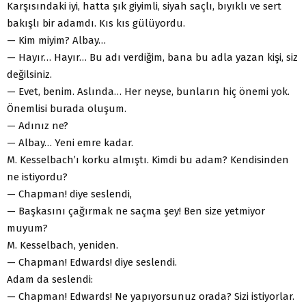
Karşısındaki iyi, hatta şık giyimli, siyah saçlı, bıyıklı ve sert
bakışlı bir adamdı. Kıs kıs gülüyordu.
— Kim miyim? Albay…
— Hayır… Hayır… Bu adı verdiğim, bana bu adla yazan kişi, siz
değilsiniz.
— Evet, benim. Aslında… Her neyse, bunların hiç önemi yok.
Önemlisi burada oluşum.
— Adınız ne?
— Albay… Yeni emre kadar.
M. Kesselbach’ı korku almıştı. Kimdi bu adam? Kendisinden
ne istiyordu?
— Chapman! diye seslendi,
— Başkasını çağırmak ne saçma şey! Ben size yetmiyor
muyum?
M. Kesselbach, yeniden.
— Chapman! Edwards! diye seslendi.
Adam da seslendi:
— Chapman! Edwards! Ne yapıyorsunuz orada? Sizi istiyorlar.