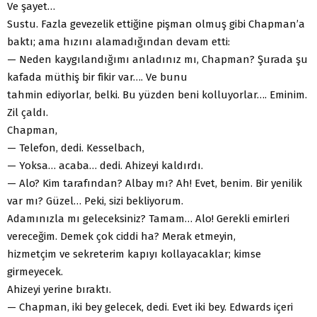
Ve şayet…
Sustu. Fazla gevezelik ettiğine pişman olmuş gibi Chapman’a
baktı; ama hızını alamadığından devam etti:
— Neden kaygılandığımı anladınız mı, Chapman? Şurada şu
kafada müthiş bir fikir var…. Ve bunu
tahmin ediyorlar, belki. Bu yüzden beni kolluyorlar…. Eminim.
Zil çaldı.
Chapman,
— Telefon, dedi. Kesselbach,
— Yoksa… acaba… dedi. Ahizeyi kaldırdı.
— Alo? Kim tarafından? Albay mı? Ah! Evet, benim. Bir yenilik
var mı? Güzel… Peki, sizi bekliyorum.
Adamınızla mı geleceksiniz? Tamam… Alo! Gerekli emirleri
vereceğim. Demek çok ciddi ha? Merak etmeyin,
hizmetçim ve sekreterim kapıyı kollayacaklar; kimse
girmeyecek.
Ahizeyi yerine bıraktı.
— Chapman, iki bey gelecek, dedi. Evet iki bey. Edwards içeri