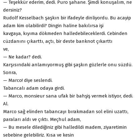
— Teşekkür ederim, dedi. Puro şahane. Şimdi konuşalım, ne
dersiniz?
Rudolf Kesselbach şaşkın bir ifadeyle dinliyordu. Bu acayip
adam kim olabilirdi? Dingin haline bakılırsa işi
kavgaya, kıyıma dökmeden halledebileceklerdi. Cebinden
cüzdanını çıkarttı, açtı, bir deste banknot çıkarttı
ve,
— Ne kadar? dedi.
Karşısındaki anlamıyormuş gibi şaşkın gözlerle onu süzdü.
Sonra,
— Marco! diye seslendi.
Tabancalı adam odaya girdi.
— Marco, monsieur sana ufak bir bahşiş vermek istiyor, dedi.
Al.
Marco sağ elinden tabancayı bırakmadan sol elini uzattı,
paraları aldı ve çıktı. Meçhul adam,
— Bu mesele dilediğiniz gibi halledildi madem, ziyaretimin
sebebine gelebiliriz. Kısa ve kesin