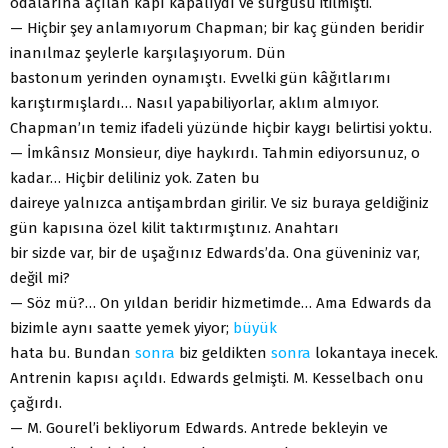
odalarına açılan kapı kapalıydı ve sürgüsü itilmişti.
— Hiçbir şey anlamıyorum Chapman; bir kaç günden beridir
inanılmaz şeylerle karşılaşıyorum. Dün
bastonum yerinden oynamıştı. Evvelki gün kâğıtlarımı
karıştırmışlardı… Nasıl yapabiliyorlar, aklım almıyor.
Chapman’ın temiz ifadeli yüzünde hiçbir kaygı belirtisi yoktu.
— İmkânsız Monsieur, diye haykırdı. Tahmin ediyorsunuz, o
kadar… Hiçbir deliliniz yok. Zaten bu
daireye yalnızca antişambrdan girilir. Ve siz buraya geldiğiniz
gün kapısına özel kilit taktırmıştınız. Anahtarı
bir sizde var, bir de uşağınız Edwards’da. Ona güveniniz var,
değil mi?
— Söz mü?… On yıldan beridir hizmetimde… Ama Edwards da
bizimle aynı saatte yemek yiyor;
büyük
hata bu. Bundan
sonra
biz geldikten
sonra
lokantaya inecek.
Antrenin kapısı açıldı. Edwards gelmişti. M. Kesselbach onu
çağırdı.
— M. Gourel’i bekliyorum Edwards. Antrede bekleyin ve