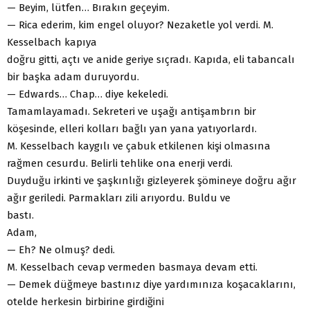
— Beyim, lütfen… Bırakın geçeyim.
— Rica ederim, kim engel oluyor? Nezaketle yol verdi. M.
Kesselbach kapıya
doğru gitti, açtı ve anide geriye sıçradı. Kapıda, eli tabancalı
bir başka adam duruyordu.
— Edwards… Chap… diye kekeledi.
Tamamlayamadı. Sekreteri ve uşağı antişambrın bir
köşesinde, elleri kolları bağlı yan yana yatıyorlardı.
M. Kesselbach kaygılı ve çabuk etkilenen kişi olmasına
rağmen cesurdu. Belirli tehlike ona enerji verdi.
Duyduğu irkinti ve şaşkınlığı gizleyerek şömineye doğru ağır
ağır geriledi. Parmakları zili arıyordu. Buldu ve
bastı.
Adam,
— Eh? Ne olmuş? dedi.
M. Kesselbach cevap vermeden basmaya devam etti.
— Demek düğmeye bastınız diye yardımınıza koşacaklarını,
otelde herkesin birbirine girdiğini