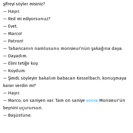
şifreyi söyler misiniz?
— Hayır.
— Red mi ediyorsunuz?
— Evet.
— Marco!
— Patron!
— Tabancanın namlusunu monsieur’nün şakağına daya.
— Dayadım.
— Elini tetiğe koy.
— Koydum.
— Şimdi, söyleyin bakalım babacan Kesselbach, konuşmaya
karar verdin mi?
— Hayır.
— Marco, on saniyen var. Tam on saniye
sonra
Monsieur’ün
beynini uçurursun.
— Başüstüne.