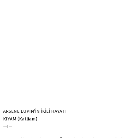
ARSENE LUPIN’İN İKİLİ HAYATI
KIYAM (Katliam)
—I—