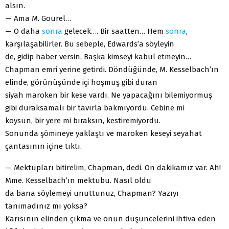
alsın.
— Ama M. Gourel…
— O daha
sonra
gelecek…. Bir saatten… Hem
sonra
,
karşılaşabilirler. Bu sebeple, Edwards’a söyleyin
de, gidip haber versin. Başka kimseyi kabul etmeyin…
Chapman emri yerine getirdi. Döndüğünde, M. Kesselbach’ın
elinde, görünüşünde içi hoşmuş gibi duran
siyah maroken bir kese vardı. Ne yapacağını bilemiyormuş
gibi duraksamalı bir tavırla bakmıyordu. Cebine mi
koysun, bir yere mi bıraksın, kestiremiyordu.
Sonunda şömineye yaklaştı ve maroken keseyi seyahat
çantasının içine tıktı.
— Mektupları bitirelim, Chapman, dedi. On dakikamız var. Ah!
Mme. Kesselbach’ın mektubu. Nasıl oldu
da bana söylemeyi unuttunuz, Chapman? Yazıyı
tanımadınız mı yoksa?
Karısının elinden çıkma ve onun düşüncelerini ihtiva eden