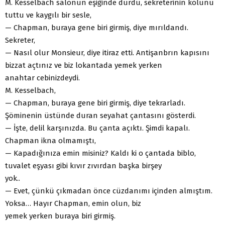
M. Kesselbach salonun eşiğinde durdu, sekreterinin kolunu
tuttu ve kaygılı bir sesle,
— Chapman, buraya gene biri girmiş, diye mırıldandı.
Sekreter,
— Nasıl olur Monsieur, diye itiraz etti. Antişanbrın kapısını
bizzat açtınız ve biz lokantada yemek yerken
anahtar cebinizdeydi.
M. Kesselbach,
— Chapman, buraya gene biri girmiş, diye tekrarladı.
Şöminenin üstünde duran seyahat çantasını gösterdi.
— İşte, delil karşınızda. Bu çanta açıktı. Şimdi kapalı.
Chapman ikna olmamıştı,
— Kapadığınıza emin misiniz? Kaldı ki o çantada biblo,
tuvalet eşyası gibi kıvır zıvırdan başka birşey
yok..
— Evet, çünkü çıkmadan önce cüzdanımı içinden almıştım.
Yoksa… Hayır Chapman, emin olun, biz
yemek yerken buraya biri girmiş.