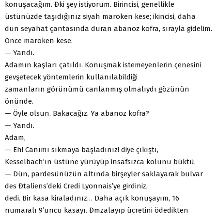
konuşacağım. Đki şey istiyorum. Birincisi, genellikle
üstünüzde taşıdığınız siyah maroken kese; ikincisi, daha
dün seyahat çantasında duran abanoz kofra, sırayla gidelim.
Önce maroken kese.
— Yandı.
Adamın kaşları çatıldı. Konuşmak istemeyenlerin çenesini
gevşetecek yöntemlerin kullanılabildiği
zamanların görünümü canlanmış olmalıydı gözünün
önünde.
— Öyle olsun. Bakacağız. Ya abanoz kofra?
— Yandı.
Adam,
— Eh! Canımı sıkmaya başladınız! diye çıkıştı,
Kesselbach’ın üstüne yürüyüp insafsızca kolunu büktü.
— Dün, pardesünüzün altında birşeyler saklayarak bulvar
des Đtaliens’deki Credi Lyonnais’ye girdiniz,
dedi. Bir kasa kiraladınız… Daha açık konuşayım, 16
numaralı 9’uncu kasayı. Đmzalayıp ücretini ödedikten