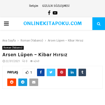
İletişim
GİZLİLİK SÖZLEŞMESİ
Facebook
Youtube
ONLİNEKİTAPOKU.COM
PRIMARY
MENU
Ana Sayfa
Roman (Yabancı)
Arsen Lüpen – Kibar Hırsız
Roman (Yabancı)
Arsen Lüpen – Kibar Hırsız
22/01/2021
0
4249
PAYLAŞ
1