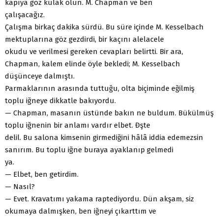
kapıya göz kulak olun. M. Chapman ve ben
çalışacağız.
Çalışma birkaç dakika sürdü. Bu süre içinde M. Kesselbach
mektuplarına göz gezdirdi, bir kaçını alelacele
okudu ve verilmesi gereken cevapları belirtti. Bir ara,
Chapman, kalem elinde öyle bekledi; M. Kesselbach
düşünceye dalmıştı.
Parmaklarının arasında tuttuğu, olta biçiminde eğilmiş
toplu iğneye dikkatle bakıyordu.
— Chapman, masanın üstünde bakın ne buldum. Bükülmüş
toplu iğnenin bir anlamı vardır elbet. Đşte
delil. Bu salona kimsenin girmediğini hâlâ iddia edemezsin
sanırım. Bu toplu iğne buraya ayaklanıp gelmedi
ya.
— Elbet, ben getirdim.
— Nasıl?
— Evet. Kravatımı yakama raptediyordu. Dün akşam, siz
okumaya dalmışken, ben iğneyi çıkarttım ve