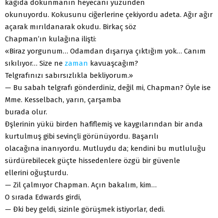
kâğıda dokunmanın heyecanı yüzünden
okunuyordu. Kokusunu ciğerlerine çekiyordu adeta. Ağır ağır
açarak mırıldanarak okudu. Birkaç söz
Chapman’ın kulağına ilişti:
«Biraz yorgunum… Odamdan dışarıya çıktığım yok… Canım
sıkılıyor… Size ne
zaman
kavuaşcağım?
Telgrafınızı sabırsızlıkla bekliyorum.»
— Bu sabah telgrafı gönderdiniz, değil mi, Chapman? Öyle ise
Mme. Kesselbach, yarın, çarşamba
burada olur.
Đşlerinin yükü birden hafiflemiş ve kaygılarından bir anda
kurtulmuş gibi sevinçli görünüyordu. Başarılı
olacağına inanıyordu. Mutluydu da; kendini bu mutluluğu
sürdürebilecek güçte hissedenlere özgü bir güvenle
ellerini oğuşturdu.
— Zil çalmıyor Chapman. Açın bakalım, kim…
O sırada Edwards girdi,
— Đki bey geldi, sizinle görüşmek istiyorlar, dedi.