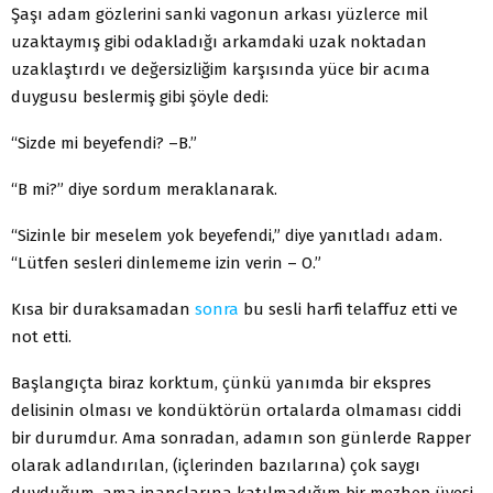
Şaşı adam gözlerini sanki vagonun arkası yüzlerce mil
uzaktaymış gibi odakladığı arkamdaki uzak noktadan
uzaklaştırdı ve değersizliğim karşısında yüce bir acıma
duygusu beslermiş gibi şöyle dedi:
“Sizde mi beyefendi? –B.”
“B mi?” diye sordum meraklanarak.
“Sizinle bir meselem yok beyefendi,” diye yanıtladı adam.
“Lütfen sesleri dinlememe izin verin – O.”
Kısa bir duraksamadan
sonra
bu sesli harfi telaffuz etti ve
not etti.
Başlangıçta biraz korktum, çünkü yanımda bir ekspres
delisinin olması ve kondüktörün ortalarda olmaması ciddi
bir durumdur. Ama sonradan, adamın son günlerde Rapper
olarak adlandırılan, (içlerinden bazılarına) çok saygı
duyduğum, ama inançlarına katılmadığım bir mezhep üyesi