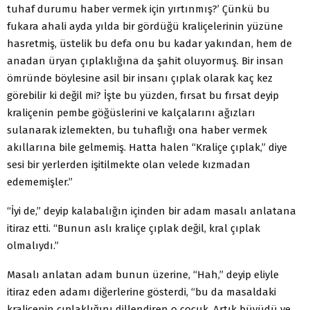
tuhaf durumu haber vermek için yırtınmış?’ Çünkü bu
fukara ahali ayda yılda bir gördüğü kraliçelerinin yüzüne
hasretmiş, üstelik bu defa onu bu kadar yakından, hem de
anadan üryan çıplaklığına da şahit oluyormuş. Bir insan
ömründe böylesine asil bir insanı çıplak olarak kaç kez
görebilir ki değil mi? İşte bu yüzden, fırsat bu fırsat deyip
kraliçenin pembe göğüslerini ve kalçalarını ağızları
sulanarak izlemekten, bu tuhaflığı ona haber vermek
akıllarına bile gelmemiş. Hatta halen “Kraliçe çıplak,” diye
sesi bir yerlerden işitilmekte olan velede kızmadan
edememişler.”
“İyi de,” deyip kalabalığın içinden bir adam masalı anlatana
itiraz etti. “Bunun aslı kraliçe çıplak değil, kral çıplak
olmalıydı.”
Masalı anlatan adam bunun üzerine, “Hah,” deyip eliyle
itiraz eden adamı diğerlerine gösterdi, “bu da masaldaki
kraliçenin çıplaklığını dillendiren o çocuk. Artık büyüdü ve