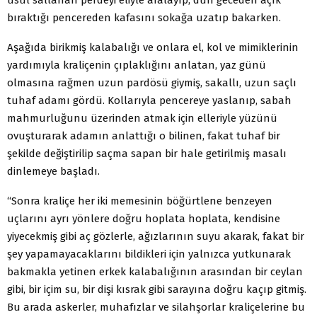
bıraktığı pencereden kafasını sokağa uzatıp bakarken.
Aşağıda birikmiş kalabalığı ve onlara el, kol ve mimiklerinin
yardımıyla kraliçenin çıplaklığını anlatan, yaz günü
olmasına rağmen uzun pardösü giymiş, sakallı, uzun saçlı
tuhaf adamı gördü. Kollarıyla pencereye yaslanıp, sabah
mahmurluğunu üzerinden atmak için elleriyle yüzünü
ovuşturarak adamın anlattığı o bilinen, fakat tuhaf bir
şekilde değiştirilip saçma sapan bir hale getirilmiş masalı
dinlemeye başladı.
“Sonra kraliçe her iki memesinin böğürtlene benzeyen
uçlarını ayrı yönlere doğru hoplata hoplata, kendisine
yiyecekmiş gibi aç gözlerle, ağızlarının suyu akarak, fakat bir
şey yapamayacaklarını bildikleri için yalnızca yutkunarak
bakmakla yetinen erkek kalabalığının arasından bir ceylan
gibi, bir içim su, bir dişi kısrak gibi sarayına doğru kaçıp gitmiş.
Bu arada askerler, muhafızlar ve silahşorlar kraliçelerine bu