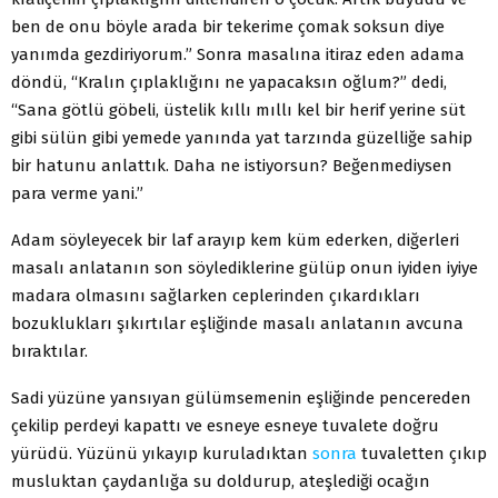
ben de onu böyle arada bir tekerime çomak soksun diye
yanımda gezdiriyorum.” Sonra masalına itiraz eden adama
döndü, “Kralın çıplaklığını ne yapacaksın oğlum?” dedi,
“Sana götlü göbeli, üstelik kıllı mıllı kel bir herif yerine süt
gibi sülün gibi yemede yanında yat tarzında güzelliğe sahip
bir hatunu anlattık. Daha ne istiyorsun? Beğenmediysen
para verme yani.”
Adam söyleyecek bir laf arayıp kem küm ederken, diğerleri
masalı anlatanın son söylediklerine gülüp onun iyiden iyiye
madara olmasını sağlarken ceplerinden çıkardıkları
bozuklukları şıkırtılar eşliğinde masalı anlatanın avcuna
bıraktılar.
Sadi yüzüne yansıyan gülümsemenin eşliğinde pencereden
çekilip perdeyi kapattı ve esneye esneye tuvalete doğru
yürüdü. Yüzünü yıkayıp kuruladıktan
sonra
tuvaletten çıkıp
musluktan çaydanlığa su doldurup, ateşlediği ocağın