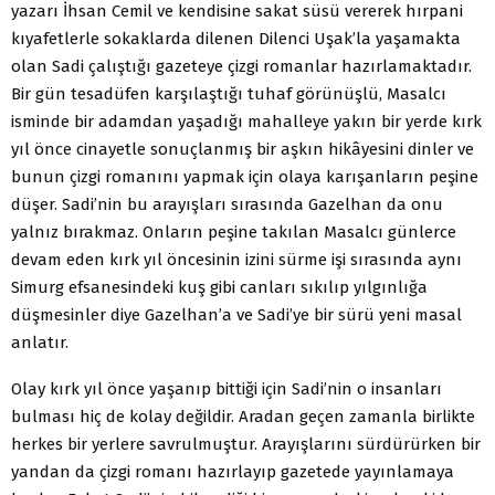
yazarı İhsan Cemil ve kendisine sakat süsü vererek hırpani
kıyafetlerle sokaklarda dilenen Dilenci Uşak’la yaşamakta
olan Sadi çalıştığı gazeteye çizgi romanlar hazırlamaktadır.
Bir gün tesadüfen karşılaştığı tuhaf görünüşlü, Masalcı
isminde bir adamdan yaşadığı mahalleye yakın bir yerde kırk
yıl önce cinayetle sonuçlanmış bir aşkın hikâyesini dinler ve
bunun çizgi romanını yapmak için olaya karışanların peşine
düşer. Sadi’nin bu arayışları sırasında Gazelhan da onu
yalnız bırakmaz. Onların peşine takılan Masalcı günlerce
devam eden kırk yıl öncesinin izini sürme işi sırasında aynı
Simurg efsanesindeki kuş gibi canları sıkılıp yılgınlığa
düşmesinler diye Gazelhan’a ve Sadi’ye bir sürü yeni masal
anlatır.
Olay kırk yıl önce yaşanıp bittiği için Sadi’nin o insanları
bulması hiç de kolay değildir. Aradan geçen zamanla birlikte
herkes bir yerlere savrulmuştur. Arayışlarını sürdürürken bir
yandan da çizgi romanı hazırlayıp gazetede yayınlamaya