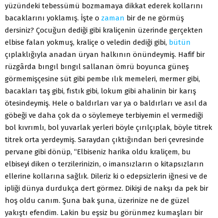
yüzündeki tebessümü bozmamaya dikkat ederek kollarını
bacaklarını yoklamış. İşte o
zaman
bir de ne görmüş
dersiniz? Çocuğun dediği gibi kraliçenin üzerinde gerçekten
elbise falan yokmuş, kraliçe o veledin dediği gibi,
bütün
çıplaklığıyla anadan üryan halkının önündeymiş. Hafif bir
rüzgârda bıngıl bıngıl sallanan ömrü boyunca güneş
görmemişçesine süt gibi pembe ılık memeleri, mermer gibi,
bacakları taş gibi, fıstık gibi, lokum gibi ahalinin bir karış
ötesindeymiş. Hele o baldırları var ya o baldırları ve asıl da
göbeği ve daha çok da o söylemeye terbiyemin el vermediği
bol kıvrımlı, bol yuvarlak yerleri böyle çırılçıplak, böyle titrek
titrek orta yerdeymiş. Saraydan çıktığından beri çevresinde
pervane gibi dönüp, “Elbiseniz harika oldu kraliçem, bu
elbiseyi diken o terzilerinizin, o imansızların o kitapsızların
ellerine kollarına sağlık. Dileriz ki o edepsizlerin iğnesi ve de
ipliği dünya durdukça dert görmez. Dikişi de nakşı da pek bir
hoş oldu canım. Şuna bak şuna, üzerinize ne de güzel
yakıştı efendim. Lakin bu eşsiz bu görünmez kumaşları bir