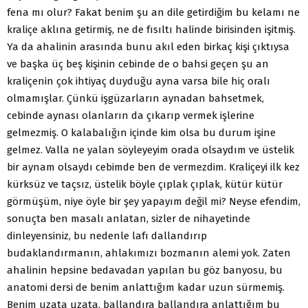
fena mı olur? Fakat benim şu an dile getirdiğim bu kelamı ne
kraliçe aklına getirmiş, ne de fısıltı halinde birisinden işitmiş.
Ya da ahalinin arasında bunu akıl eden birkaç kişi çıktıysa
ve başka üç beş kişinin cebinde de o bahsi geçen şu an
kraliçenin çok ihtiyaç duyduğu ayna varsa bile hiç oralı
olmamışlar. Çünkü işgüzarların aynadan bahsetmek,
cebinde aynası olanların da çıkarıp vermek işlerine
gelmezmiş. O kalabalığın içinde kim olsa bu durum işine
gelmez. Valla ne yalan söyleyeyim orada olsaydım ve üstelik
bir aynam olsaydı cebimde ben de vermezdim. Kraliçeyi ilk kez
kürksüz ve taçsız, üstelik böyle çıplak çıplak, kütür kütür
görmüşüm, niye öyle bir şey yapayım değil mi? Neyse efendim,
sonuçta ben masalı anlatan, sizler de nihayetinde
dinleyensiniz, bu nedenle lafı dallandırıp
budaklandırmanın, ahlakımızı bozmanın alemi yok. Zaten
ahalinin hepsine bedavadan yapılan bu göz banyosu, bu
anatomi dersi de benim anlattığım kadar uzun sürmemiş.
Benim uzata uzata, ballandıra ballandıra anlattığım bu