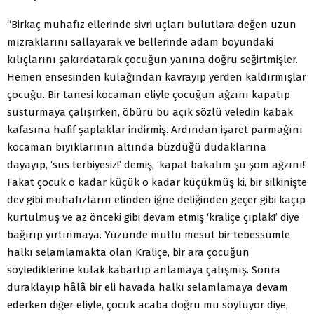
“Birkaç muhafız ellerinde sivri uçları bulutlara değen uzun
mızraklarını sallayarak ve bellerinde adam boyundaki
kılıçlarını şakırdatarak çocuğun yanına doğru seğirtmişler.
Hemen ensesinden kulağından kavrayıp yerden kaldırmışlar
çocuğu. Bir tanesi kocaman eliyle çocuğun ağzını kapatıp
susturmaya çalışırken, öbürü bu açık sözlü veledin kabak
kafasına hafif şaplaklar indirmiş. Ardından işaret parmağını
kocaman bıyıklarının altında büzdüğü dudaklarına
dayayıp, ‘sus terbiyesiz!’ demiş, ‘kapat bakalım şu şom ağzını!’
Fakat çocuk o kadar küçük o kadar küçükmüş ki, bir silkinişte
dev gibi muhafızların elinden iğne deliğinden geçer gibi kaçıp
kurtulmuş ve az önceki gibi devam etmiş ‘kraliçe çıplak!’ diye
bağırıp yırtınmaya. Yüzünde mutlu mesut bir tebessümle
halkı selamlamakta olan Kraliçe, bir ara çocuğun
söylediklerine kulak kabartıp anlamaya çalışmış. Sonra
duraklayıp hâlâ bir eli havada halkı selamlamaya devam
ederken diğer eliyle, çocuk acaba doğru mu söylüyor diye,