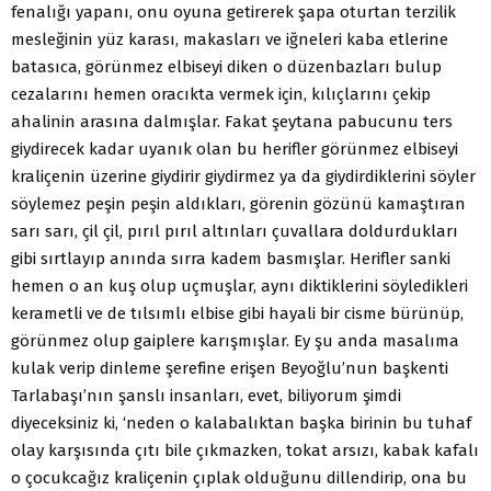
fenalığı yapanı, onu oyuna getirerek şapa oturtan terzilik
mesleğinin yüz karası, makasları ve iğneleri kaba etlerine
batasıca, görünmez elbiseyi diken o düzenbazları bulup
cezalarını hemen oracıkta vermek için, kılıçlarını çekip
ahalinin arasına dalmışlar. Fakat şeytana pabucunu ters
giydirecek kadar uyanık olan bu herifler görünmez elbiseyi
kraliçenin üzerine giydirir giydirmez ya da giydirdiklerini söyler
söylemez peşin peşin aldıkları, görenin gözünü kamaştıran
sarı sarı, çil çil, pırıl pırıl altınları çuvallara doldurdukları
gibi sırtlayıp anında sırra kadem basmışlar. Herifler sanki
hemen o an kuş olup uçmuşlar, aynı diktiklerini söyledikleri
kerametli ve de tılsımlı elbise gibi hayali bir cisme bürünüp,
görünmez olup gaiplere karışmışlar. Ey şu anda masalıma
kulak verip dinleme şerefine erişen Beyoğlu’nun başkenti
Tarlabaşı’nın şanslı insanları, evet, biliyorum şimdi
diyeceksiniz ki, ‘neden o kalabalıktan başka birinin bu tuhaf
olay karşısında çıtı bile çıkmazken, tokat arsızı, kabak kafalı
o çocukcağız kraliçenin çıplak olduğunu dillendirip, ona bu