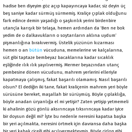
hadise ben diyeyim göz açıp kapayıncaya kadar, siz deyin üç
beş saniye kadar sürmüş sürmemiş. Kraliçe çıplak olduğunu
fark edince demin yaşadığı o şaşkınlık yerini birdenbire
utançla karışık bir telaşa, hemen ardından da ‘Ben ne bok
yedim de o dalkavukların o soytarıların aklına uydum’
pişmanlığına bırakıvermiş. Üstelik yüzünün kızarması
hemen o an
bütün
vücuduna, memelerine ve kalçalarına,
süt gibi taptaze bembeyaz bacaklarına kadar sıcaklık
eşliğinde ılık ılık yayılıvermiş. Mermer beyazından utanç
pembesine dönen vücudunu, mahrem yerlerini elleriyle
kapatmaya çalışmış, fakat başarılı olamamış. Nasıl başarılı
olsun? El dediğin iki tane, fakat kraliçenin mahrem yeri böyle
sürüsüne bereket, maşallah bir sürüymüş. Böyle çıplaklığa,
böyle anadan üryanlığa el mi yetişir? Zaten yetişip yetmemeli
ki ahalinin gözü gönlü aksırıncaya tıksırıncaya kadar iyice
bir doysun değil mi? İşte bu nedenle neresini kapatsa başka
bir yeri açılmakta, neresini örtmek için davransa daha başka
bir yeri kabak çiçeği gibi açılıvermekteymiş. Böyle cirlop gibi,