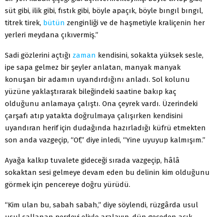
süt gibi, ilik gibi, fıstık gibi, böyle apaçık, böyle bıngıl bıngıl,
titrek tirek,
bütün
zenginliği ve de haşmetiyle kraliçenin her
yerleri meydana çıkıvermiş.”
Sadi gözlerini açtığı
zaman
kendisini, sokakta yüksek sesle,
ipe sapa gelmez bir şeyler anlatan, manyak manyak
konuşan bir adamın uyandırdığını anladı. Sol kolunu
yüzüne yaklaştırarak bileğindeki saatine bakıp kaç
olduğunu anlamaya çalıştı. Ona çeyrek vardı. Üzerindeki
çarşafı atıp yatakta doğrulmaya çalışırken kendisini
uyandıran herif için dudağında hazırladığı küfrü etmekten
son anda vazgeçip, “Of,” diye inledi, “Yine uyuyup kalmışım.”
Ayağa kalkıp tuvalete gideceği sırada vazgeçip, hâlâ
sokaktan sesi gelmeye devam eden bu delinin kim olduğunu
görmek için pencereye doğru yürüdü.
“Kim ulan bu, sabah sabah,” diye söylendi, rüzgârda usul
usul sallanan perdeyi eliyle aralayıp, dün geceden açık