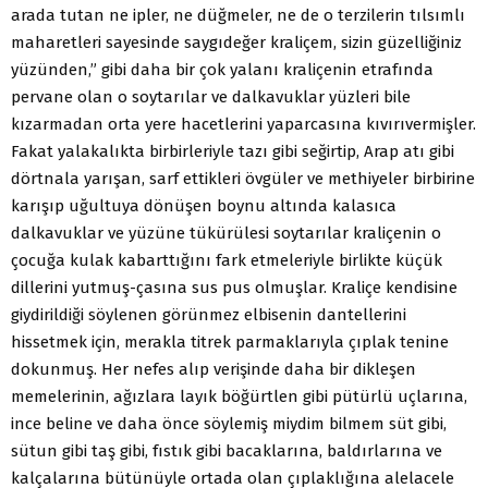
arada tutan ne ipler, ne düğmeler, ne de o terzilerin tılsımlı
maharetleri sayesinde saygıdeğer kraliçem, sizin güzelliğiniz
yüzünden,” gibi daha bir çok yalanı kraliçenin etrafında
pervane olan o soytarılar ve dalkavuklar yüzleri bile
kızarmadan orta yere hacetlerini yaparcasına kıvırıvermişler.
Fakat yalakalıkta birbirleriyle tazı gibi seğirtip, Arap atı gibi
dörtnala yarışan, sarf ettikleri övgüler ve methiyeler birbirine
karışıp uğultuya dönüşen boynu altında kalasıca
dalkavuklar ve yüzüne tükürülesi soytarılar kraliçenin o
çocuğa kulak kabarttığını fark etmeleriyle birlikte küçük
dillerini yutmuş-çasına sus pus olmuşlar. Kraliçe kendisine
giydirildiği söylenen görünmez elbisenin dantellerini
hissetmek için, merakla titrek parmaklarıyla çıplak tenine
dokunmuş. Her nefes alıp verişinde daha bir dikleşen
memelerinin, ağızlara layık böğürtlen gibi pütürlü uçlarına,
ince beline ve daha önce söylemiş miydim bilmem süt gibi,
sütun gibi taş gibi, fıstık gibi bacaklarına, baldırlarına ve
kalçalarına bütünüyle ortada olan çıplaklığına alelacele