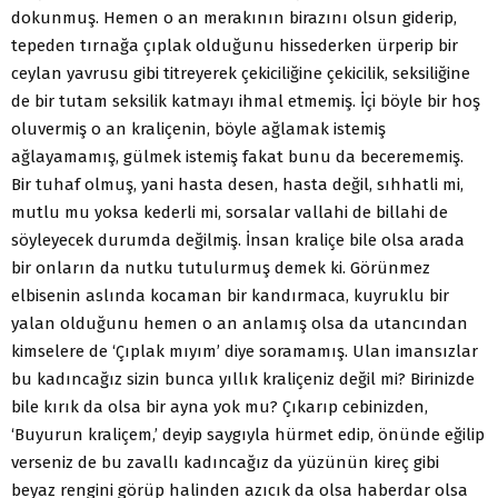
dokunmuş. Hemen o an merakının birazını olsun giderip,
tepeden tırnağa çıplak olduğunu hissederken ürperip bir
ceylan yavrusu gibi titreyerek çekiciliğine çekicilik, seksiliğine
de bir tutam seksilik katmayı ihmal etmemiş. İçi böyle bir hoş
oluvermiş o an kraliçenin, böyle ağlamak istemiş
ağlayamamış, gülmek istemiş fakat bunu da becerememiş.
Bir tuhaf olmuş, yani hasta desen, hasta değil, sıhhatli mi,
mutlu mu yoksa kederli mi, sorsalar vallahi de billahi de
söyleyecek durumda değilmiş. İnsan kraliçe bile olsa arada
bir onların da nutku tutulurmuş demek ki. Görünmez
elbisenin aslında kocaman bir kandırmaca, kuyruklu bir
yalan olduğunu hemen o an anlamış olsa da utancından
kimselere de ‘Çıplak mıyım’ diye soramamış. Ulan imansızlar
bu kadıncağız sizin bunca yıllık kraliçeniz değil mi? Birinizde
bile kırık da olsa bir ayna yok mu? Çıkarıp cebinizden,
‘Buyurun kraliçem,’ deyip saygıyla hürmet edip, önünde eğilip
verseniz de bu zavallı kadıncağız da yüzünün kireç gibi
beyaz rengini görüp halinden azıcık da olsa haberdar olsa