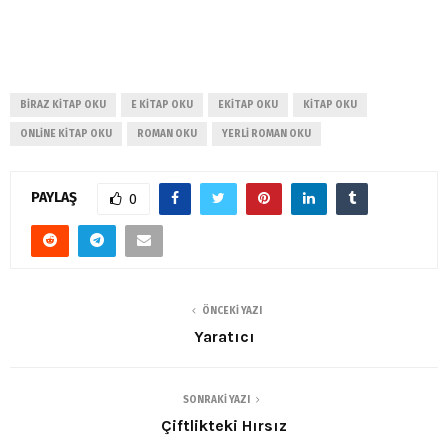
BIRAZ KITAP OKU
E KITAP OKU
EKITAP OKU
KITAP OKU
ONLINE KITAP OKU
ROMAN OKU
YERLI ROMAN OKU
PAYLAŞ
0
ÖNCEKI YAZI
Yaratıcı
SONRAKI YAZI
Çiftlikteki Hırsız