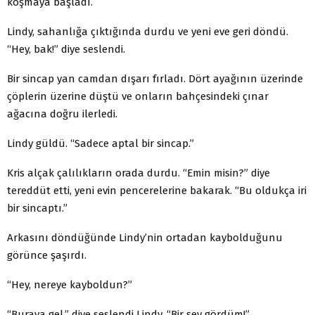
koşmaya başladı.
Lindy, sahanlığa çıktığında durdu ve yeni eve geri döndü.
“Hey, bak!” diye seslendi.
Bir sincap yan camdan dışarı fırladı. Dört ayağının üzerinde
çöplerin üzerine düştü ve onların bahçesindeki çınar
ağacına doğru ilerledi.
Lindy güldü. “Sadece aptal bir sincap.”
Kris alçak çalılıkların orada durdu. “Emin misin?” diye
tereddüt etti, yeni evin pencerelerine bakarak. “Bu oldukça iri
bir sincaptı.”
Arkasını döndüğünde Lindy’nin ortadan kaybolduğunu
görünce şaşırdı.
“Hey, nereye kayboldun?”
“Buraya gel,” diye seslendi Lindy. “Bir şey gördüm!”