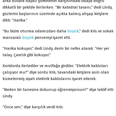
arka duvara dayalı şöminenin karşısındaki odaya doğru
dikkatli bir şekilde ilerlerken. “Bir katedral tavanı,” dedi Lindy,
gözlerini başlarının üzerinde açıkta kalmış ahşap kirişlere
dikti. “Harika.”
“Bu bizim oturma odamızdan daha
büyük
,” dedi Kris ve sokak
manzaralı
büyük
pencereyi işaret etti.
“Harika kokuyor,” dedi Lindy, derin bir nefes alarak. “Her yer
talaş. Çamlık gibi kokuyor.”
Koridorda ilerlediler ve mutfağa girdiler. “Elektrik kabloları
çalışıyor mu?” diye sordu Kris, tavandaki kirişlere asılı olan
kümelenmiş siyah elektrik kablolarını işaret ederek.
“Neden bir tanesine dokunup öğrenmiyorsun?” diye teklif etti
Lindy.
“Önce sen,” diye karşılık verdi Kris.