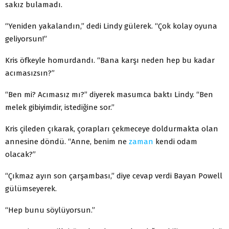
sakız bulamadı.
“Yeniden yakalandın,” dedi Lindy gülerek. “Çok kolay oyuna
geliyorsun!”
Kris öfkeyle homurdandı. “Bana karşı neden hep bu kadar
acımasızsın?”
“Ben mi? Acımasız mı?” diyerek masumca baktı Lindy. “Ben
melek gibiyimdir, istediğine sor.”
Kris çileden çıkarak, çorapları çekmeceye doldurmakta olan
annesine döndü. “Anne, benim ne
zaman
kendi odam
olacak?”
“Çıkmaz ayın son çarşambası,” diye cevap verdi Bayan Powell
gülümseyerek.
“Hep bunu söylüyorsun.”