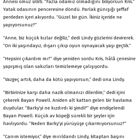
Annesi omuz silkti. “Fazla odamız olmadığını biliyorsun Kris.”
Yatak odasının penceresine döndü. Parlak günışığı şeffaf
perdeden içeri akıyordu. “Güzel bir gün. İkiniz içeride ne
yapıyorsunuz?”
“Anne, biz küçük kızlar değiliz,” dedi Lindy gözlerini devirerek.
“On iki yaşındayız, dışarı çıkıp oyun oynayacak yaşı geçtik.”
“Hepsini çıkardım mı?” diye yeniden sordu Kris, hâlâ çenesine
yapışmış olan sakızları temizlemeye çalışıyordu.
“Vazgeç artık, daha da kötü yapıyorsun,” dedi ona Lindy.
“Birbirinize karşı daha nazik olmanızı dilerdim,” dedi içini
çekerek Bayan Powell. Aniden alt kattan gelen bir havlama
duydular. “Barky’yi ne kızdırdı ki şimdi?” diye endişelendi
Bayan Powell. Küçük av köpeği sürekli bir şeyler için
havlıyordu. “Neden Barky’yi yürüyüşe çıkarmıyorsunuz?”
“Canım istemiyor,” diye mırıldandı Lindy, kitaptan başını