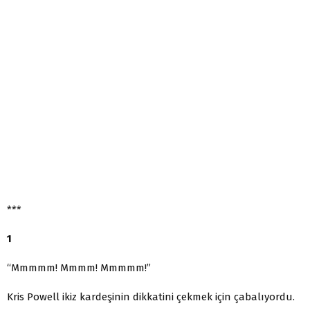
***
1
“Mmmmm! Mmmm! Mmmmm!”
Kris Powell ikiz kardeşinin dikkatini çekmek için çabalıyordu.