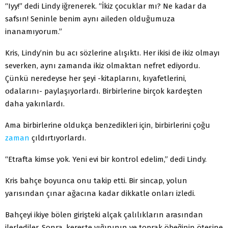
“Iyy!” dedi Lindy iğrenerek. “İkiz çocuklar mı? Ne kadar da
safsın! Seninle benim aynı aileden olduğumuza
inanamıyorum.”
Kris, Lindy’nin bu acı sözlerine alışıktı. Her ikisi de ikiz olmayı
severken, aynı zamanda ikiz olmaktan nefret ediyordu.
Çünkü neredeyse her şeyi -kitaplarını, kıyafetlerini,
odalarını- paylaşıyorlardı. Birbirlerine birçok kardeşten
daha yakınlardı.
Ama birbirlerine oldukça benzedikleri için, birbirlerini çoğu
zaman
çıldırtıyorlardı.
“Etrafta kimse yok. Yeni evi bir kontrol edelim,” dedi Lindy.
Kris bahçe boyunca onu takip etti. Bir sincap, yolun
yarısından çınar ağacına kadar dikkatle onları izledi.
Bahçeyi ikiye bölen girişteki alçak çalılıkların arasından
ilerlediler. Sonra, kereste yığınının ve toprak öbeğinin ötesine