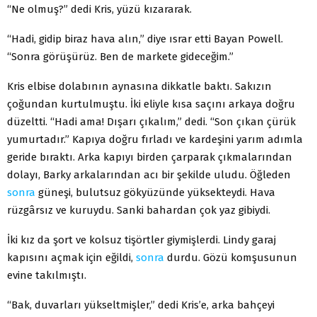
“Ne olmuş?” dedi Kris, yüzü kızararak.
“Hadi, gidip biraz hava alın,” diye ısrar etti Bayan Powell.
“Sonra görüşürüz. Ben de markete gideceğim.”
Kris elbise dolabının aynasına dikkatle baktı. Sakızın
çoğundan kurtulmuştu. İki eliyle kısa saçını arkaya doğru
düzeltti. “Hadi ama! Dışarı çıkalım,” dedi. “Son çıkan çürük
yumurtadır.” Kapıya doğru fırladı ve kardeşini yarım adımla
geride bıraktı. Arka kapıyı birden çarparak çıkmalarından
dolayı, Barky arkalarından acı bir şekilde uludu. Öğleden
sonra
güneşi, bulutsuz gökyüzünde yüksekteydi. Hava
rüzgârsız ve kuruydu. Sanki bahardan çok yaz gibiydi.
İki kız da şort ve kolsuz tişörtler giymişlerdi. Lindy garaj
kapısını açmak için eğildi,
sonra
durdu. Gözü komşusunun
evine takılmıştı.
“Bak, duvarları yükseltmişler,” dedi Kris’e, arka bahçeyi