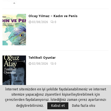
Olcay Yılmaz – Kadın ve Penis
03/08/2026
0
Tehlikeli Oyunlar
02/08/2026
0
İnternet sitemizden en iyi şekilde faydalanabilmeniz ve internet
sitemize yapacağınız ziyaretleri kişiselleştirebilmek için
Çocuk Eğitiminde Pozitif İletişim
çerezlerden faydalanıyoruz. İstediğiniz zaman çerez ayarlarınızı
değiştirebilirsiniz.
Kabul et
Daha fazla oku
02/08/2026
0