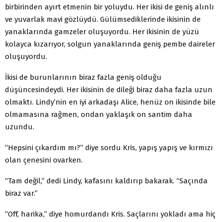
birbirinden ayırt etmenin bir yoluydu. Her ikisi de geniş alınlı
ve yuvarlak mavi gözlüydü. Gülümsediklerinde ikisinin de
yanaklarında gamzeler oluşuyordu. Her ikisinin de yüzü
kolayca kızarıyor, solgun yanaklarında geniş pembe daireler
oluşuyordu.
İkisi de burunlarının biraz fazla geniş olduğu
düşüncesindeydi. Her ikisinin de dileği biraz daha fazla uzun
olmaktı. Lindy’nin en iyi arkadaşı Alice, henüz on ikisinde bile
olmamasına rağmen, ondan yaklaşık on santim daha
uzundu.
“Hepsini çıkardım mı?” diye sordu Kris, yapış yapış ve kırmızı
olan çenesini ovarken.
“Tam değil,” dedi Lindy, kafasını kaldırıp bakarak. “Saçında
biraz var.”
“Off, harika,” diye homurdandı Kris. Saçlarını yokladı ama hiç