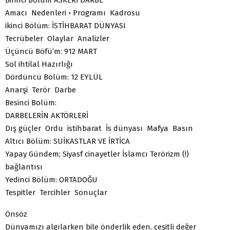
Amacı Nedenleri • Programı Kadrosu
ikinci Bölüm: İSTİHBARAT DÜNYASI
Tecrübeler Olaylar Analizler
Üçüncü Böfü’m: 912 MART
Sol ihtilal Hazırlığı
Dördüncü Bölüm: 12 EYLÜL
Anarşi Terör Darbe
Besinci Bolüm:
DARBELERİN AKTÖRLERİ
Dış güçler Ordu istihbarat İs dünyası Mafya Basın
Altıcı Bölüm: SUİKASTLAR VE İRTİCA
Yapay Gündem; Siyasf cinayetler İslamcı Terörizm (!)
bağlantısı
Yedinci Bölüm: ORTADOĞU
Tespitler Tercihler Sonuçlar
Önsöz
Dünyamızı algılarken bile önderlik eden. çeşitli değer