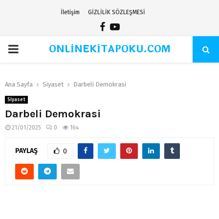
İletişim
GİZLİLİK SÖZLEŞMESİ
Facebook
Youtube
ONLİNEKİTAPOKU.COM
PRIMARY
MENU
Ana Sayfa
Siyaset
Darbeli Demokrasi
Siyaset
Darbeli Demokrasi
21/01/2025
0
164
PAYLAŞ
0