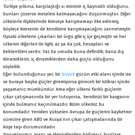
Türkiye yılkına, karşılaştığı sı mininin iç kaynaklı olduğunu,
bunları çözerse meselesi kalmayacağını düşünmüştür. Diğer
ülkelerle ilişkilerinde kimseye karışmamayı ilke edinmiş,
böylece kimsenin de kendisine karışmayacağını zannetmiştir.
Oysaki ülkelerin çıkarları bir örgü gibi iç içe geçmiştir ve her
ülkenin diğerleri ile ilgili, az ya da çok, hesapları ve
beklentileri vardır. Yaz ila umuda buna defindik; bana dış
dinamiklerin, iç dinamiklerden daha güçlü olduğunu
söyledik.
Eğer bulunduğunuz yer, bir
büyük
gücün etki alanı içinde ise
ve buraya başka güçler giremiyorsa göreceli bir istikrar içinde
yaşamanız mümkündür. Ama eğer ülkeni: farklı güçlerin
çıkar çatışmasında bir yer tutuyorsa, kendinizi bir kavganın
içinde bulmanız kaçınılmazdır. Bizim ülkemiz bu
konumdadır. Yeniden yükselen Avrupa ile güçlerini kaybetme
sürecine giren ABD ve Rusya’nın çıkar çatışmalarında bir
köşe taşı durumundadır.
Yorumlarımız, inanç ve ideolojilerden bağımsız, bunlara