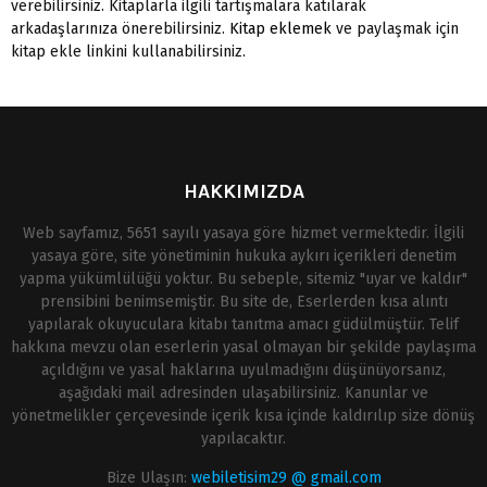
verebilirsiniz. Kitaplarla ilgili tartışmalara katılarak
arkadaşlarınıza önerebilirsiniz.
Kitap eklemek
ve paylaşmak için
kitap ekle linkini kullanabilirsiniz.
HAKKIMIZDA
Web sayfamız, 5651 sayılı yasaya göre hizmet vermektedir. İlgili
yasaya göre, site yönetiminin hukuka aykırı içerikleri denetim
yapma yükümlülüğü yoktur. Bu sebeple, sitemiz "uyar ve kaldır"
prensibini benimsemiştir. Bu site de, Eserlerden kısa alıntı
yapılarak okuyuculara kitabı tanıtma amacı güdülmüştür. Telif
hakkına mevzu olan eserlerin yasal olmayan bir şekilde paylaşıma
açıldığını ve yasal haklarına uyulmadığını düşünüyorsanız,
aşağıdaki mail adresinden ulaşabilirsiniz. Kanunlar ve
yönetmelikler çerçevesinde içerik kısa içinde kaldırılıp size dönüş
yapılacaktır.
Bize Ulaşın:
webiletisim29 @ gmail.com