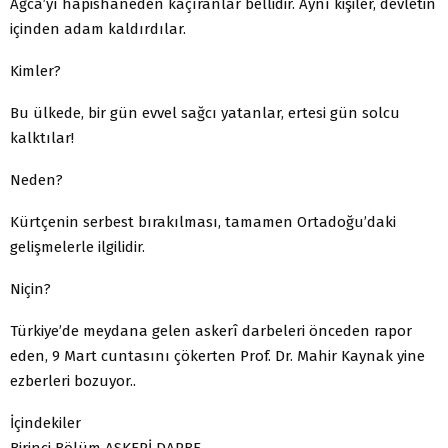
Ağca’yı hapishaneden kaçıranlar bellidir. Aynı kişiler, devletin
içinden adam kaldırdılar.
Kimler?
Bu ülkede, bir gün evvel sağcı yatanlar, ertesi gün solcu
kalktılar!
Neden?
Kürtçenin serbest bırakılması, tamamen Ortadoğu’daki
gelişmelerle ilgilidir.
Niçin?
Türkiye’de meydana gelen askerî darbeleri önceden rapor
eden, 9 Mart cuntasını çökerten Prof. Dr. Mahir Kaynak yine
ezberleri bozuyor..
İçindekiler
Birinci Bölüm ASKERİ DARBE