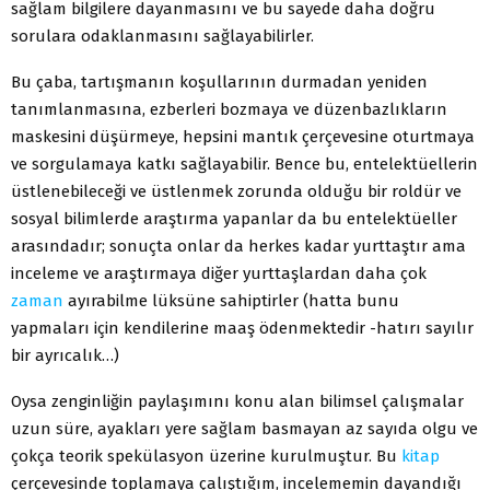
sağlam bilgilere dayanmasını ve bu sayede daha doğru
sorulara odaklanmasını sağlayabilirler.
Bu çaba, tartışmanın koşullarının durmadan yeniden
tanımlanmasına, ezberleri bozmaya ve düzenbazlıkların
maskesini düşürmeye, hepsini mantık çerçevesine oturtmaya
ve sorgulamaya katkı sağlayabilir. Bence bu, entelektüellerin
üstlenebileceği ve üstlenmek zorunda olduğu bir roldür ve
sosyal bilimlerde araştırma yapanlar da bu entelektüeller
arasındadır; sonuçta onlar da herkes kadar yurttaştır ama
inceleme ve araştırmaya diğer yurttaşlardan daha çok
zaman
ayırabilme lüksüne sahiptirler (hatta bunu
yapmaları için kendilerine maaş ödenmektedir -hatırı sayılır
bir ayrıcalık…)
Oysa zenginliğin paylaşımını konu alan bilimsel çalışmalar
uzun süre, ayakları yere sağlam basmayan az sayıda olgu ve
çokça teorik spekülasyon üzerine kurulmuştur. Bu
kitap
çerçevesinde toplamaya çalıştığım, incelememin dayandığı