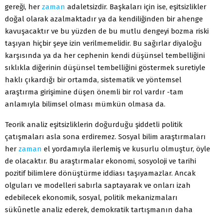
gereği, her
zaman
adaletsizdir. Başkaları için ise, eşitsizlikler
doğal olarak azalmaktadır ya da kendiliğinden bir ahenge
kavuşacaktır ve bu yüzden de bu mutlu dengeyi bozma riski
taşıyan hiçbir şeye izin verilmemelidir. Bu sağırlar diyaloğu
karşısında ya da her cephenin kendi düşünsel tembelliğini
sıklıkla diğerinin düşünsel tembelliğini göstermek suretiyle
haklı çıkardığı bir ortamda, sistematik ve yöntemsel
araştırma girişimine düşen önemli bir rol vardır -tam
anlamıyla bilimsel olması mümkün olmasa da.
Teorik analiz eşitsizliklerin doğurduğu şiddetli politik
çatışmaları asla sona erdiremez. Sosyal bilim araştırmaları
her
zaman
el yordamıyla ilerlemiş ve kusurlu olmuştur, öyle
de olacaktır. Bu araştırmalar ekonomi, sosyoloji ve tarihi
pozitif bilimlere dönüştürme iddiası taşıyamazlar. Ancak
olguları ve modelleri sabırla saptayarak ve onları izah
edebilecek ekonomik, sosyal, politik mekanizmaları
sükûnetle analiz ederek, demokratik tartışmanın daha