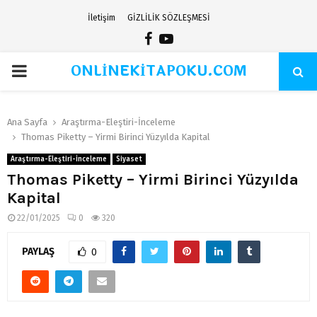
İletişim
GİZLİLİK SÖZLEŞMESİ
Facebook
Youtube
ONLİNEKİTAPOKU.COM
PRIMARY
MENU
Ana Sayfa
Araştırma-Eleştiri-İnceleme
Thomas Piketty – Yirmi Birinci Yüzyılda Kapital
Araştırma-Eleştiri-İnceleme
Siyaset
Thomas Piketty – Yirmi Birinci Yüzyılda
Kapital
22/01/2025
0
320
PAYLAŞ
0