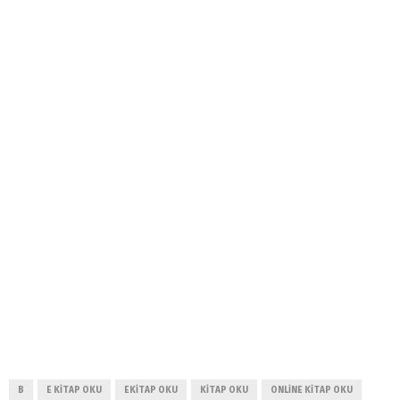
B
E KITAP OKU
EKITAP OKU
KITAP OKU
ONLINE KITAP OKU