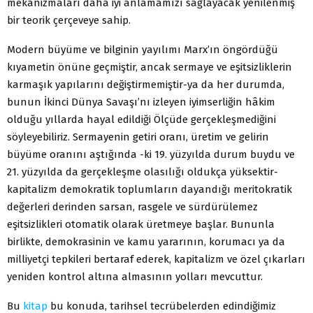
mekanizmaları daha iyi anlamamızı sağlayacak yenilenmiş
bir teorik çerçeveye sahip.
Modern büyüme ve bilginin yayılımı Marx’ın öngördüğü
kıyametin önüne geçmiştir, ancak sermaye ve eşitsizliklerin
karmaşık yapılarını değiştirmemiştir-ya da her durumda,
bunun İkinci Dünya Savaşı’nı izleyen iyimserliğin hâkim
olduğu yıllarda hayal edildiği Ölçüde gerçekleşmediğini
söyleyebiliriz. Sermayenin getiri oranı, üretim ve gelirin
büyüme oranını aştığında -ki 19. yüzyılda durum buydu ve
21. yüzyılda da gerçekleşme olasılığı oldukça yüksektir-
kapitalizm demokratik toplumların dayandığı meritokratik
değerleri derinden sarsan, rasgele ve sürdürülemez
eşitsizlikleri otomatik olarak üretmeye başlar. Bununla
birlikte, demokrasinin ve kamu yararının, korumacı ya da
milliyetçi tepkileri bertaraf ederek, kapitalizm ve özel çıkarları
yeniden kontrol altına almasının yolları mevcuttur.
Bu
kitap
bu konuda, tarihsel tecrübelerden edindiğimiz