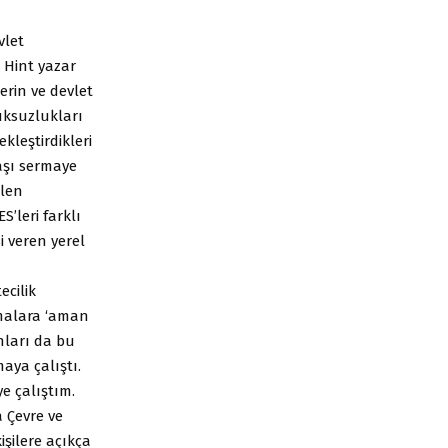
vlet
 Hint yazar
erin ve devlet
uksuzlukları
kleştirdikleri
aşı sermaye
ilen
’leri farklı
 veren yerel
ecilik
şmalara ‘aman
nları da bu
aya çalıştı.
e çalıştım.
 Çevre ve
şilere açıkça