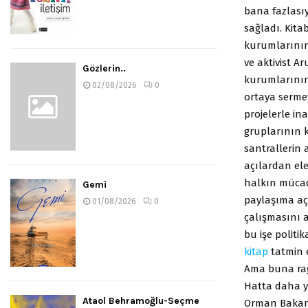
bana fazlası
sağladı. Kit
kurumlarının 
ve aktivist A
Gözlerin..
kurumlarının
02/08/2026
0
ortaya sermey
projelerle i
gruplarının k
santrallerin 
açılardan el
halkın mücad
Gemi
paylaşıma a
01/08/2026
0
çalışmasını 
bu işe politi
kitap
tatmin e
Ama buna rağ
Hatta daha y
Ataol Behramoğlu-Seçme
Orman Bakanı 