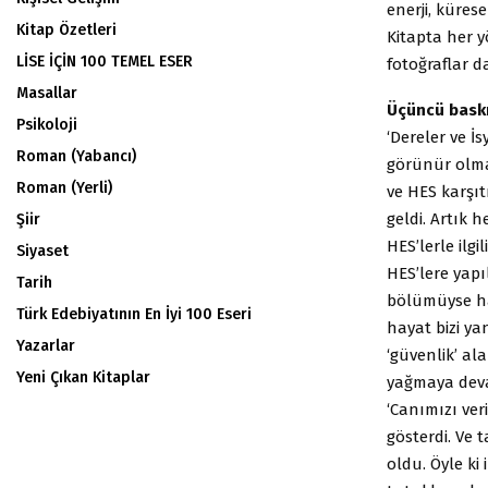
enerji, kürese
Kitap Özetleri
Kitapta her yö
LİSE İÇİN 100 TEMEL ESER
fotoğraflar da
Masallar
Üçüncü baskı
Psikoloji
‘Dereler ve İ
Roman (Yabancı)
görünür olma
Roman (Yerli)
ve HES karşı
geldi. Artık
Şiir
HES’lerle ilg
Siyaset
HES’lere yapı
Tarih
bölümüyse hal
Türk Edebiyatının En İyi 100 Eseri
hayat bizi ya
Yazarlar
‘güvenlik’ al
Yeni Çıkan Kitaplar
yağmaya deva
‘Canımızı ve
gösterdi. Ve 
oldu. Öyle ki