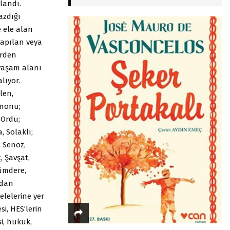
landı.
azdığı
e ele alan
yapılan veya
erden
 yaşam alanı
lıyor.
len,
amonu;
 Ordu;
, Solaklı;
, Senoz,
, Şavşat,
zümdere,
’dan
lelerine yer
si, HES’lerin
si, hukuk,