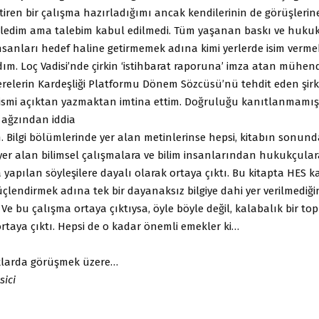
eştiren bir çalışma hazırladığımı ancak kendilerinin de görüşleri
söyledim ama talebim kabul edilmedi. Tüm yaşanan baskı ve huku
nsanları hedef haline getirmemek adına kimi yerlerde isim vermek
ım. Loç Vadisi’nde çirkin ‘istihbarat raporuna’ imza atan mühen
erelerin Kardeşliği Platformu Dönem Sözcüsü’nü tehdit eden şirk
 ismi açıktan yazmaktan imtina ettim. Doğruluğu kanıtlanmamış b
 ağzından iddia
. Bilgi bölümlerinde yer alan metinlerinse hepsi, kitabın sonund
er alan bilimsel çalışmalara ve bilim insanlarından hukukçul
yapılan söyleşilere dayalı olarak ortaya çıktı. Bu kitapta HES ka
üçlendirmek adına tek bir dayanaksız bilgiye dahi yer verilmediği
 Ve bu çalışma ortaya çıktıysa, öyle böyle değil, kalabalık bir t
ortaya çıktı. Hepsi de o kadar önemli emekler ki…
klarda görüşmek üzere…
ici