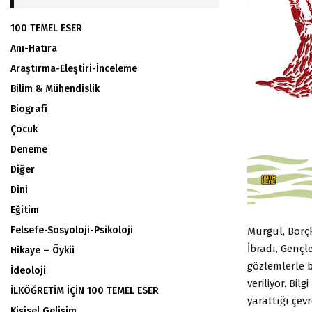
100 TEMEL ESER
Anı-Hatıra
Araştırma-Eleştiri-İnceleme
Bilim & Mühendislik
Biografi
Çocuk
Deneme
Diğer
Dini
Eğitim
Felsefe-Sosyoloji-Psikoloji
Murgul, Borçk
İbradı, Gençl
Hikaye – Öykü
gözlemlerle 
İdeoloji
veriliyor. Bil
İLKÖĞRETİM İÇİN 100 TEMEL ESER
yarattığı çev
Kişisel Gelişim