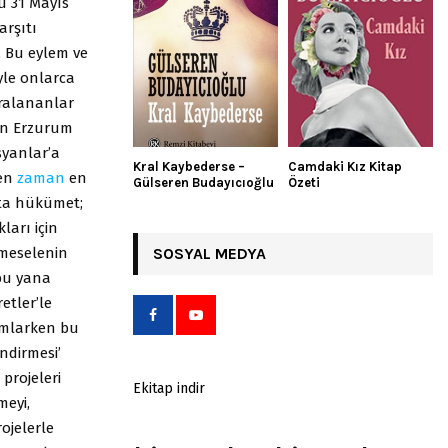
u 31 Mayıs
arşıtı
. Bu eylem ve
yle onlarca
aralananlar
dan Erzurum
syanlar’a
Kral Kaybederse –
Camdaki Kız Kitap
çen
zaman
en
Gülseren Budayıcıoğlu
Özeti
afta hükümet;
ları için
 meselenin
SOSYAL MEDYA
bu yana
etler’le
yımlarken bu
ndirmesi’
projeleri
Ekitap indir
meyi,
ojelerle