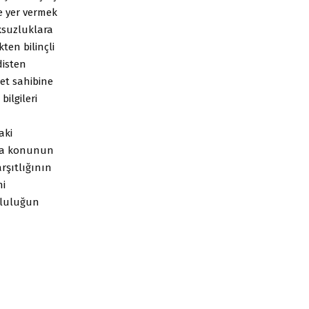
ne yer vermek
ksuzluklara
ten bilinçli
disten
et sahibine
ilgileri
aki
ara konunun
rşıtlığının
ni
opluluğun