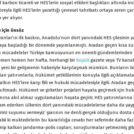
l karbon ticareti ve HES’lerin sosyal etkileri başlıkları altında inc
reyle ilgili HES’lerin yarattığı çevresel tahribatı ortaya seren çar
 yer alıyor.
 için önsöz
syanlar’ın ilk baskısı, Anadolu’nun dört yanındaki HES çilesinin 
ya başladığı bir dönemde yayımlanmıştı. Aradan geçen kısa sü
tı mücadeleler Türkiye kamuoyunun en önemli gündemlerinden b
 hemen hemen her hafta, herhangi bir
büyük
gazete veya TV kanal
ili yeni bir gelişmenin haberiyle karşılaşmak mümkün. Bunların 
lan yatırımlarla, hükümet yetkililerinin konuyla ilgili açıklamala
kın HES’lere karşı fiili ve hukuki mücadelesiyle ilgili. Aradan 
nıltmadı. Hükümet ve şirketler projeleri hayata geçirmek için h
anına akıl almaz uygulamaları hayata geçirir, HES yatırımlarına 
m ederken ülkenin dört yanındaki mücadelelerse daha da yayg
riririz suyumu vermeyiz’ şiarının ne denli gerçek olduğunu dost
tabii ki muktedirlerin bu kararlılığa cevabı her seferinde daha faz
 inip kalkan jandarma-polis copları, soruşturmalar yetmezmiş gibi,