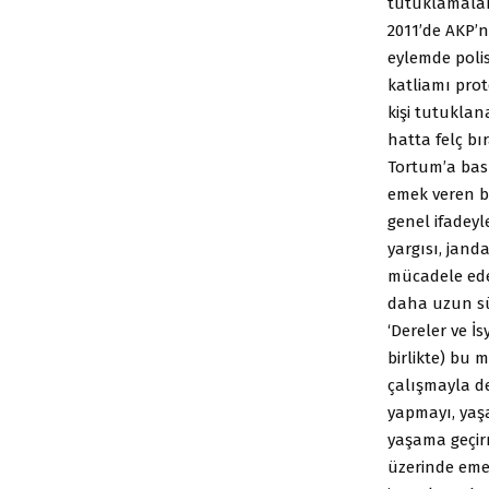
tutuklamalar
2011’de AKP’n
eylemde polis
katliamı prot
kişi tutuklan
hatta felç b
Tortum’a bas
emek veren b
genel ifadeyle
yargısı, janda
mücadele ede
daha uzun sü
‘Dereler ve İs
birlikte) bu 
çalışmayla de
yapmayı, yaşa
yaşama geçir
üzerinde emek