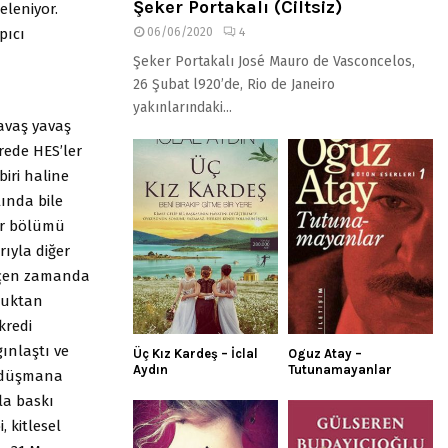
Şeker Portakalı (Ciltsiz)
eleniyor.
pıcı
06/06/2020
4
Şeker Portakalı José Mauro de Vasconcelos,
26 Şubat l920’de, Rio de Janeiro
yakınlarındaki...
yavaş yavaş
rede HES’ler
iri haline
ında bile
bir bölümü
rıyla diğer
geçen zamanda
ukuktan
kredi
ınlaştı ve
Üç Kız Kardeş – İclal
Oguz Atay –
Aydın
Tutunamayanlar
a düşmana
la baskı
 kitlesel