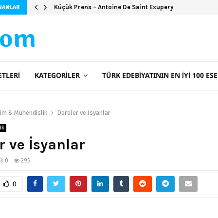
Şeker Portakalı (Ciltsiz)
Küçük Prens – Antoine De Saint Exupery
NANLAR
com
ETLERI
KATEGORILER
TÜRK EDEBIYATININ EN İYI 100 ESE
lim & Mühendislik
Dereler ve İsyanlar
ik
r ve İsyanlar
0
295
0