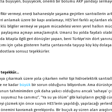
zla büyüyen, büyüyecek, önemli bir bölümü AKP yandaşı sermay
ikir vermeyi, enerji bahanesiyle yaşama geçirilen santrallerin a
eri anlamak üzere bir kapı aralamayı, HES’leri farklı açılardan e
lü bilgiler vermeyi ve yaşam mücadelesi veren yerel halkın mü
 paylaşıma açmayı amaçlamıştık. Umarız bu yolda faydalı olabil
 kitapla ilgili geri dönüşler yapan, beni Türkiye’nin dört yanına
tımı için çaba gösteren hatta çantasında taşıyıp köy köy dolaşa
dostlara sonsuz teşekkürler.
n teşekkür…
aya çıkarmak üzere yola çıkarken nehir tipi hidroelektrik santral
de ne kadar
büyük
bir sorun olduğunu biliyordum. Ama dürüstç
runun tahminimden çok daha yakıcı olduğunu ancak ‘sahaya’ çı
suyumuz ha canımız”, “Ya su ya ölüm” gibi kalıpların geçtiği cü
yi çözmek için önce suyun HES’lerin yapıldığı, yapılacağı yerlerd
e önemini kavramak gerekiyordu. Bir buçuk ay süren alan araştı