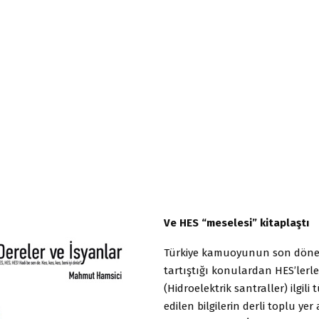
Ve HES “meselesi” kitaplaştı
Türkiye kamuoyunun son döne
tartıştığı konulardan HES’lerle
(Hidroelektrik santraller) ilgil
edilen bilgilerin derli toplu yer 