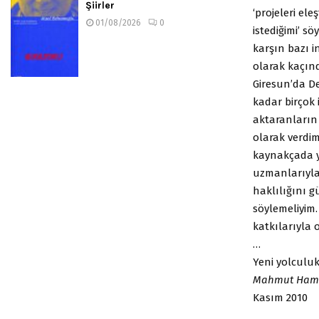
Şiirler
‘projeleri el
01/08/2026
0
istediğimi’ 
karşın bazı i
olarak kaçınd
Giresun’da D
kadar birçok
aktaranların
olarak verdim
kaynakçada y
uzmanlarıyla 
haklılığını g
söylemeliyim.
katkılarıyla 
…
Yeni yolculu
Mahmut Hams
Kasım 2010