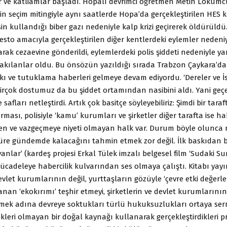
 ve katliamlar başladı. Hopalı devrimci öğretmen Metin Lokumc
in seçim mitingiyle aynı saatlerde Hopa’da gerçekleştirilen HES k
in kullandığı biber gazı nedeniyle kalp krizi geçirerek öldürüldü
esto amacıyla gerçekleştirilen diğer kentlerdeki eylemler nedeni
arak cezaevine gönderildi, eylemlerdeki polis şiddeti nedeniyle y
ırakılanlar oldu. Bu önsözün yazıldığı sırada Trabzon Çaykara’
kı ve tutuklama haberleri gelmeye devam ediyordu. ‘Dereler ve İ
irçok dostumuz da bu şiddet ortamından nasibini aldı. Yani ge
 safları netleştirdi. Artık çok basitçe söyleyebiliriz: Şimdi bir tar
rması, polisiyle ‘kamu’ kurumları ve şirketler diğer tarafta ise hak
n ve vazgeçmeye niyeti olmayan halk var. Durum böyle olunca
re gündemde kalacağını tahmin etmek zor değil. İlk baskıdan 
yanlar’ (kardeş projesi Erkal Tülek imzalı belgesel film ‘Sudaki Sur
mücadeleye habercilik kulvarından ses olmaya çalıştı. Kitabı ya
vlet kurumlarının değil, yurttaşların gözüyle ‘çevre etki değerle
nan ‘ekokırımı’ teşhir etmeyi, şirketlerin ve devlet kurumlarının 
mek adına devreye soktukları türlü hukuksuzlukları ortaya ser
leri olmayan bir doğal kaynağı kullanarak gerçekleştirdikleri pr