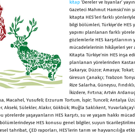
kitap
‘Dereler ve İsyanlar’ yayın
Gazeteci Mahmut Hamsici’nin y
kitapta HES’leri farklı yönleriyl
bilgi bölümleri, Türkiye’de HES 
yapımı planlanan farklı yörel
gözlemlerle HES karşıtlarının
mücadelelerinin hikâyeleri yer a
Kitapta Türkiye’nin HES inşa edi
planlanan yörelerinden Kast
Sakarya; Düzce; Amasya; Tokat;
Giresun Çanakçı; Trabzon Tonya
Rize Salarha, Güneysu, Fındıklı
İkizdere, Fırtına; Artvin Ardanuç
a, Macahel, Yusufeli; Erzurum Tortum, İspir; Tunceli; Antalya Ü
er, Akseki, Sülekler, Alakır, Gökbük; Muğla Saklıkent, Yuvarlakçay
bu yörelerde yaşayanların HES karşıtı, su ve yaşam hakkı mücade
gi bölümlerindeyse HES konusu genel bilgiler, suyun ticarileştirilme
resel tahribat, ÇED raporları, HES’lerin tarım ve hayvancılığa etki