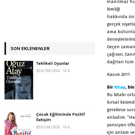
inanılmaz hı
kimliği
hakkında ön f
gerçek niyetl
ama bütünlük
deneyimlerini
Geçen zamanda
SON EKLENENLER
çağıran, tanı
dağıtan tüm 
Tehlikeli Oyunlar
02/08/2026
0
Kasım 2011
Bir
kitap
, bi
Bu kitabı ort
kırsal kesim
gerekirse so
Çocuk Eğitiminde Pozitif
anladım. “Ha 
İletişim
yansıyan öfke
02/08/2026
0
için anlam v