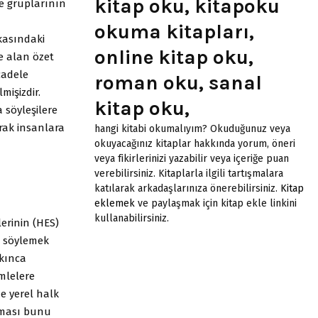
kitap oku, kitapoku
e gruplarının
okuma kitapları,
rkasındaki
online kitap oku,
le alan özet
cadele
roman oku, sanal
mişizdir.
kitap oku,
 söyleşilere
rak insanlara
hangi kitabi okumalıyım? Okuduğunuz veya
okuyacağınız kitaplar hakkında yorum, öneri
veya fikirlerinizi yazabilir veya içeriğe puan
verebilirsiniz. Kitaplarla ilgili tartışmalara
katılarak arkadaşlarınıza önerebilirsiniz.
Kitap
eklemek
ve paylaşmak için kitap ekle linkini
kullanabilirsiniz.
lerinin (HES)
e söylemek
kınca
mlelere
e yerel halk
rması bunu