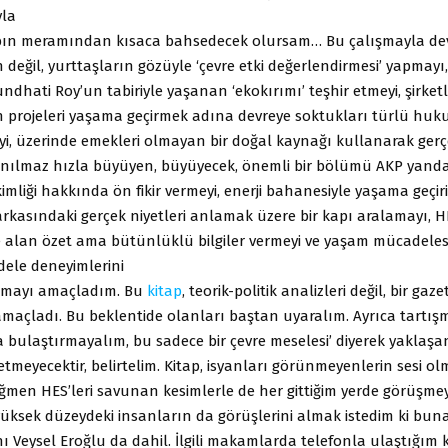
yla
abın meramından kısaca bahsedecek olursam… Bu çalışmayla de
değil, yurttaşların gözüyle ‘çevre etki değerlendirmesi’ yapmayı,
rundhati Roy’un tabiriyle yaşanan ‘ekokırımı’ teşhir etmeyi, şirketl
 projeleri yaşama geçirmek adına devreye soktukları türlü huk
i, üzerinde emekleri olmayan bir doğal kaynağı kullanarak gerçe
nanılmaz hızla büyüyen, büyüyecek, önemli bir bölümü AKP yand
imliği hakkında ön fikir vermeyi, enerji bahanesiyle yaşama geçir
arkasındaki gerçek niyetleri anlamak üzere bir kapı aralamayı, HES
e alan özet ama bütünlüklü bilgiler vermeyi ve yaşam mücadelesi
ele deneyimlerini
çmayı amaçladım. Bu
kitap
, teorik-politik analizleri değil, bir gazet
amaçladı. Bu beklentide olanları baştan uyaralım. Ayrıca tartı
ka bulaştırmayalım, bu sadece bir çevre meselesi’ diyerek yaklaşa
tmeyecektir, belirtelim. Kitap, isyanları görünmeyenlerin sesi olm
men HES’leri savunan kesimlerle de her gittiğim yerde görüşmey
üksek düzeydeki insanların da görüşlerini almak istedim ki buna
Veysel Eroğlu da dahil. İlgili makamlarda telefonla ulaştığım ki