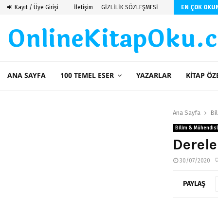
Kayıt / Üye Girişi
İletişim
GİZLİLİK SÖZLEŞMESİ
EN ÇOK OKU
OnlineKitapOku.
ANA SAYFA
100 TEMEL ESER
YAZARLAR
KITAP ÖZ
Ana Sayfa
Bi
Bilim & Mühendisl
Derele
30/07/2020
PAYLAŞ