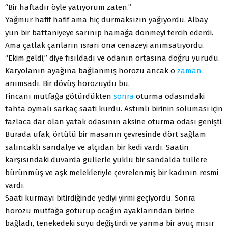
“Bir haftadır öyle yatıyorum zaten.”
Yağmur hafif hafif ama hiç durmaksızın yağıyordu. Albay
yün bir battaniyeye sarınıp hamağa dönmeyi tercih ederdi.
Ama çatlak çanların ısrarı ona cenazeyi anımsatıyordu.
“Ekim geldi,” diye fısıldadı ve odanın ortasına doğru yürüdü.
Karyolanın ayağına bağlanmış horozu ancak o
zaman
anımsadı. Bir dövüş horozuydu bu.
Fincanı mutfağa götürdükten
sonra
oturma odasındaki
tahta oymalı sarkaç saati kurdu. Astımlı birinin soluması için
fazlaca dar olan yatak odasının aksine oturma odası genişti.
Burada ufak, örtülü bir masanın çevresinde dört sağlam
salıncaklı sandalye ve alçıdan bir kedi vardı. Saatin
karşısındaki duvarda güllerle yüklü bir sandalda tüllere
bürünmüş ve aşk melekleriyle çevrelenmiş bir kadının resmi
vardı.
Saati kurmayı bitirdiğinde yediyi yirmi geçiyordu. Sonra
horozu mutfağa götürüp ocağın ayaklarından birine
bağladı, tenekedeki suyu değiştirdi ve yanma bir avuç mısır