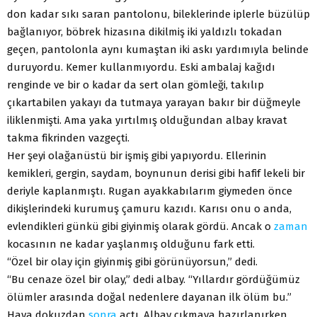
don kadar sıkı saran pantolonu, bileklerinde iplerle büzülüp
bağlanıyor, böbrek hizasına dikilmiş iki yaldızlı tokadan
geçen, pantolonla aynı kumaştan iki askı yardımıyla belinde
duruyordu. Kemer kullanmıyordu. Eski ambalaj kağıdı
renginde ve bir o kadar da sert olan gömleği, takılıp
çıkartabilen yakayı da tutmaya yarayan bakır bir düğmeyle
iliklenmişti. Ama yaka yırtılmış olduğundan albay kravat
takma fikrinden vazgeçti.
Her şeyi olağanüstü bir işmiş gibi yapıyordu. Ellerinin
kemikleri, gergin, saydam, boynunun derisi gibi hafif lekeli bir
deriyle kaplanmıştı. Rugan ayakkabılarım giymeden önce
dikişlerindeki kurumuş çamuru kazıdı. Karısı onu o anda,
evlendikleri günkü gibi giyinmiş olarak gördü. Ancak o
zaman
kocasının ne kadar yaşlanmış olduğunu fark etti.
“Özel bir olay için giyinmiş gibi görünüyorsun,” dedi.
“Bu cenaze özel bir olay,” dedi albay. “Yıllardır gördüğümüz
ölümler arasında doğal nedenlere dayanan ilk ölüm bu.”
Hava dokuzdan
sonra
açtı. Albay çıkmaya hazırlanırken,