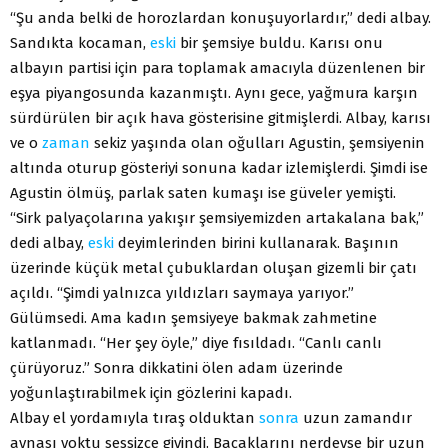
“Şu anda belki de horozlardan konuşuyorlardır,” dedi albay.
Sandıkta kocaman,
eski
bir şemsiye buldu. Karısı onu
albayın partisi için para toplamak amacıyla düzenlenen bir
eşya piyangosunda kazanmıştı. Aynı gece, yağmura karşın
sürdürülen bir açık hava gösterisine gitmişlerdi. Albay, karısı
ve o
zaman
sekiz yaşında olan oğulları Agustin, şemsiyenin
altında oturup gösteriyi sonuna kadar izlemişlerdi. Şimdi ise
Agustin ölmüş, parlak saten kumaşı ise güveler yemişti.
“Sirk palyaçolarına yakışır şemsiyemizden artakalana bak,”
dedi albay,
eski
deyimlerinden birini kullanarak. Başının
üzerinde küçük metal çubuklardan oluşan gizemli bir çatı
açıldı. “Şimdi yalnızca yıldızları saymaya yarıyor.”
Gülümsedi. Ama kadın şemsiyeye bakmak zahmetine
katlanmadı. “Her şey öyle,” diye fısıldadı. “Canlı canlı
çürüyoruz.” Sonra dikkatini ölen adam üzerinde
yoğunlaştırabilmek için gözlerini kapadı.
Albay el yordamıyla tıraş olduktan
sonra
uzun zamandır
aynası yoktu sessizce giyindi. Bacaklarını nerdeyse bir uzun