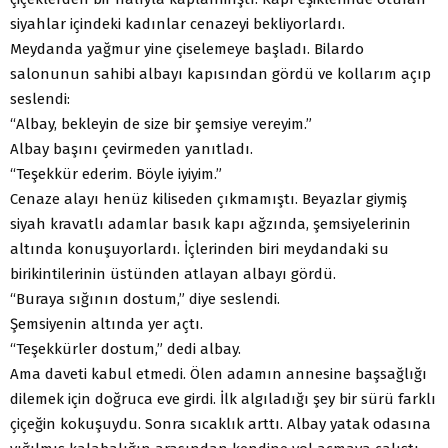
siyahlar içindeki kadınlar cenazeyi bekliyorlardı.
Meydanda yağmur yine çiselemeye başladı. Bilardo
salonunun sahibi albayı kapısından gördü ve kollarım açıp
seslendi:
“Albay, bekleyin de size bir şemsiye vereyim.”
Albay başını çevirmeden yanıtladı.
“Teşekkür ederim. Böyle iyiyim.”
Cenaze alayı henüz kiliseden çıkmamıştı. Beyazlar giymiş
siyah kravatlı adamlar basık kapı ağzında, şemsiyelerinin
altında konuşuyorlardı. İçlerinden biri meydandaki su
birikintilerinin üstünden atlayan albayı gördü.
“Buraya sığının dostum,” diye seslendi.
Şemsiyenin altında yer açtı.
“Teşekkürler dostum,” dedi albay.
Ama daveti kabul etmedi. Ölen adamın annesine başsağlığı
dilemek için doğruca eve girdi. İlk algıladığı şey bir sürü farklı
çiçeğin kokuşuydu. Sonra sıcaklık arttı. Albay yatak odasına