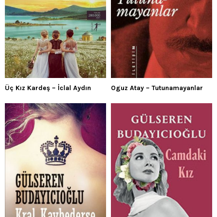
Üç Kız Kardeş – İclal Aydın
Oguz Atay – Tutunamayanlar