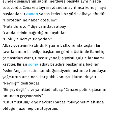
elindeki şemsiyenin sapını nerdeyse başıyla aynı hizada
tutuyordu. Cenaze alayı meydandan ayrılınca konuşmaya
başladılar. O
zaman
Sabas kederli bir yüzle albaya döndü:
“Horozdan ne haber, dostum?”
“Hala duruyor,” diye yanıtladı albay.
O anda birinin bağırdığını duydular:
“O ölüyle nereye gidiyorlar?”
Albay gözlerini kaldırdı. Kışların balkonunda taşkın bir
tavırla duran belediye başkanım gördü. Üstünde flanel iç
çamaşırları vardı, tıraşsız yanağı şişmişti. Çalgıcılar marşı
kestiler. Bir an
sonra
albay belediye başkanına bağıran
Peder Angel’in sesini tanıdı. Şemsiyenin üstünde tıpırdayan
yağmurun arasında, karşılıklı konuştuklarını duydu.
“Neymiş?” dedi Sabas.
“Bir şey değil,” diye yanıtladı albay. “Cenaze polis kışlasının
önünden geçemezmiş.”
“Unutmuştum,” diye haykırdı Sabas. “Sıkıyönetim altında
olduğumuzu hep unutuyorum.”