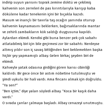
indirip suyun yarısını toprak zemine döktü ve çekilmiş
kahvenin son zerreleri de pas kırıntılarıyla karışıp kaba
dökülene kadar tenekenin içini bir bıçakla kazıdı.
Masum ve inançlı bir tavırla taş ocağın yanında oturup
kahvenin kaynamasını beklerken, bağırsaklarında mantar
ve zehirli zambakların kök saldığı duygusuna kapıldı.
Aylardan ekimdi. Kendisi gibi buna benzer pek çok sabahı
atlatabilmiş biri için bile geçirmesi zor bir sabahtı. Nerdeyse
altmış yıldır son iç savaş bittiğinden beri beklemekten başka
hiçbir şey yapmamıştı albay. Gelen birkaç şeyden biri de
ekimdi.
Kahveyle yatak odasına girdiğini gören karısı cibinliği
kaldırdı. Bir gece önce bir astım nöbetine tutulmuştu ve
şimdi uykulu bir hali vardı. Ama fincanı almak için doğruldu.
“Ya sen?”
“Ben içtim,” diye yalan söyledi albay. “Koca bir kaşık daha
vardı.”
O sırada çanlar çalmaya başladı. Albay cenazeyi unutmuştu.