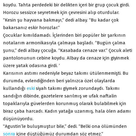
koydu. Tahta perdedeki bir delikten içeri bir grup çocuk girdi.
Horozu sessizce seyretmek için çevresini alıp oturdular.
“Kesin şu hayvana bakmayı,” dedi albay. “Bu kadar çok
bakarsanız eskir horozlar.”
Çocuklar kımıldamadı. İçlerinden biri popüler bir şarkının
notalarım armonikasıyla çalmaya başladı. “Bugün çalma
şunu,” dedi albay çocuğa. “Kasabada cenaze var.” Çocuk aleti
pantolonunun cebine koydu. Albay da cenaze için giyinmek
üzere yatak odasına girdi. ‘
Karısının astımı nedeniyle beyaz takımı ütülenmemişti. Bu
durumda, evlendiğinden beri yalnızca özel olaylarda
kullandığı
eski
siyah takımı giymek zorundaydı. Takımı
sandığın dibinde, gazetelere sarılmış ve ufak naftalin
topaklarıyla güvelerden korunmuş olarak bulabilmek için
biraz çaba harcadı. Kadın yatağa uzanmış, hala ölen adamı
düşünüyordu.
“Agustin’le buluşmuştur bile,” dedi. “Belki ona ölümünden
sonra
içine düştüğümüz durumdan söz etmez.”