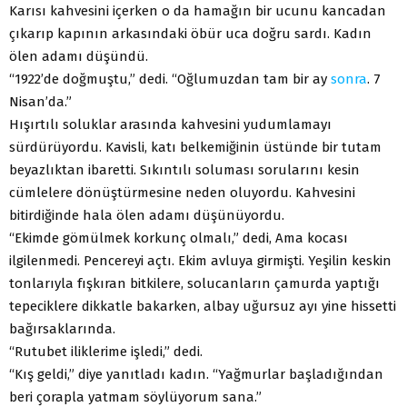
Karısı kahvesini içerken o da hamağın bir ucunu kancadan
çıkarıp kapının arkasındaki öbür uca doğru sardı. Kadın
ölen adamı düşündü.
“1922’de doğmuştu,” dedi. “Oğlumuzdan tam bir ay
sonra
. 7
Nisan’da.”
Hışırtılı soluklar arasında kahvesini yudumlamayı
sürdürüyordu. Kavisli, katı belkemiğinin üstünde bir tutam
beyazlıktan ibaretti. Sıkıntılı soluması sorularını kesin
cümlelere dönüştürmesine neden oluyordu. Kahvesini
bitirdiğinde hala ölen adamı düşünüyordu.
“Ekimde gömülmek korkunç olmalı,” dedi, Ama kocası
ilgilenmedi. Pencereyi açtı. Ekim avluya girmişti. Yeşilin keskin
tonlarıyla fışkıran bitkilere, solucanların çamurda yaptığı
tepeciklere dikkatle bakarken, albay uğursuz ayı yine hissetti
bağırsaklarında.
“Rutubet iliklerime işledi,” dedi.
“Kış geldi,” diye yanıtladı kadın. “Yağmurlar başladığından
beri çorapla yatmam söylüyorum sana.”