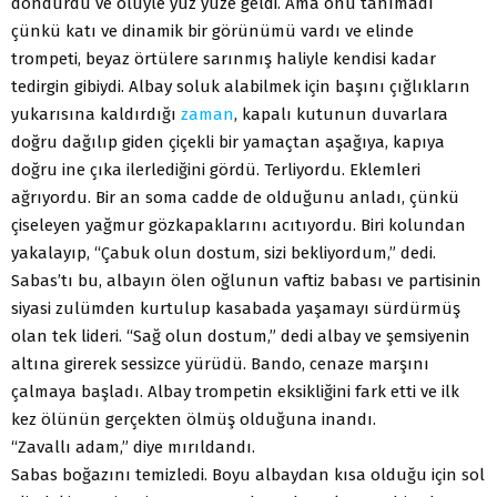
döndürdü ve ölüyle yüz yüze geldi. Ama onu tanımadı
çünkü katı ve dinamik bir görünümü vardı ve elinde
trompeti, beyaz örtülere sarınmış haliyle kendisi kadar
tedirgin gibiydi. Albay soluk alabilmek için başını çığlıkların
yukarısına kaldırdığı
zaman
, kapalı kutunun duvarlara
doğru dağılıp giden çiçekli bir yamaçtan aşağıya, kapıya
doğru ine çıka ilerlediğini gördü. Terliyordu. Eklemleri
ağrıyordu. Bir an soma cadde de olduğunu anladı, çünkü
çiseleyen yağmur gözkapaklarını acıtıyordu. Biri kolundan
yakalayıp, “Çabuk olun dostum, sizi bekliyordum,” dedi.
Sabas’tı bu, albayın ölen oğlunun vaftiz babası ve partisinin
siyasi zulümden kurtulup kasabada yaşamayı sürdürmüş
olan tek lideri. “Sağ olun dostum,” dedi albay ve şemsiyenin
altına girerek sessizce yürüdü. Bando, cenaze marşını
çalmaya başladı. Albay trompetin eksikliğini fark etti ve ilk
kez ölünün gerçekten ölmüş olduğuna inandı.
“Zavallı adam,” diye mırıldandı.
Sabas boğazını temizledi. Boyu albaydan kısa olduğu için sol