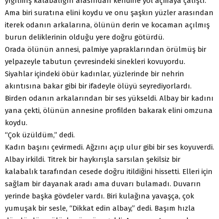
yığılmış kalabalığın arasından kendine yol açmaya çalıştı.
Ama biri suratına elini koydu ve onu şaşkın yüzler arasından
iterek odanın arkalarına, ölünün derin ve kocaman açılmış
burun deliklerinin olduğu yere doğru götürdü.
Orada ölünün annesi, palmiye yapraklarından örülmüş bir
yelpazeyle tabutun çevresindeki sinekleri kovuyordu.
Siyahlar içindeki öbür kadınlar, yüzlerinde bir nehrin
akıntısına bakar gibi bir ifadeyle ölüyü seyrediyorlardı.
Birden odanın arkalarından bir ses yükseldi. Albay bir kadını
yana çekti, ölünün annesine profilden bakarak elini omzuna
koydu.
“Çok üzüldüm,” dedi.
Kadın başını çevirmedi. Ağzını açıp ulur gibi bir ses koyuverdi.
Albay irkildi. Titrek bir haykırışla sarsılan şekilsiz bir
kalabalık tarafından cesede doğru itildiğini hissetti. Elleri için
sağlam bir dayanak aradı ama duvarı bulamadı. Duvarın
yerinde başka gövdeler vardı. Biri kulağına yavaşça, çok
yumuşak bir sesle, “Dikkat edin albay,” dedi. Başım hızla