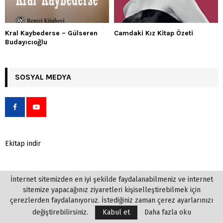
Kral Kaybederse – Gülseren
Camdaki Kız Kitap Özeti
Budayıcıoğlu
SOSYAL MEDYA
Ekitap indir
kitap oku, kitapoku okuma
İnternet sitemizden en iyi şekilde faydalanabilmeniz ve internet
sitemize yapacağınız ziyaretleri kişiselleştirebilmek için
kitapları, online kitap oku,
çerezlerden faydalanıyoruz. İstediğiniz zaman çerez ayarlarınızı
roman oku, sanal kitap oku,
değiştirebilirsiniz.
Kabul et
Daha fazla oku