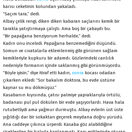
karısı ceketinin kolundan yakaladı.
“Saçım tara,” dedi.
Albay çelik rengi, diken diken kabaran saçlarını kemik bir
tarakla yatıştırmaya çalıştı. Ama boş bir çabaydı bu.
“Bir papağana benziyorum herhalde,” dedi.
Kadın onu inceledi. Papağana benzemediğini düşündü.
Somun ve cıvatalarla eklemlenmiş gibi görünen sağlam
kemikleriyle kupkuru bir adamdı. Gözlerindeki canlılık
nedeniyle formanın içinde saklanmış gibi görünmüyordu.
“Böyle iyisin,” diye itiraf etti kadın,
sonra
kocası odadan
çıkarken ekledi: “Sor bakalım doktora, bu evde üstüne
kaynar su mu dökmüşüz.”
Kasabanın kıyısında, çatısı palmiye yapraklarıyla örtülü,
badanası pul pul dökülen bir evde yaşıyorlardı. Hava hala
rutubetliydi ama yağmur durmuştu. Albay evlerin üst üste
yığıldığı dar bir sokaktan geçerek meydana doğru yürüdü.
Ana caddeye çıkınca ürperdi. Kasaba göz alabildiğine
çiçeklerden bir halıyla kaplanmıştı. Kapı eşiklerinde oturan