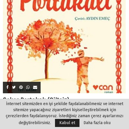
Şeker Portakalı (Ciltsiz)
İnternet sitemizden en iyi şekilde faydalanabilmeniz ve internet
06/06/2020
4
sitemize yapacağınız ziyaretleri kişiselleştirebilmek için
Şeker Portakalı José Mauro de Vasconcelos, 26 Şubat l920’de, Rio
çerezlerden faydalanıyoruz. İstediğiniz zaman çerez ayarlarınızı
de Janeiro yakınlarındaki...
değiştirebilirsiniz.
Kabul et
Daha fazla oku