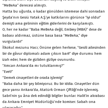
“MeBeAa” derecesi almıştı.
Hatta bu uğurda, o kadar gönülden istemese dahi sonradan
Şeyda’nın Gesiü Yatak A.Ş.’ye katkılarını görünce “iyi oldu!”
demişti ama gelininin eğitim giderlerini de karşılamıştı.
O, her ne kadar “Baba MeBeAa değil, Embiey (MBA)” dese de
babası aldırmaz, üstüne basa basa “MeBeAa,” diye
vurgulardı!”
İlkokul mezunu Hacı; Önüne gelen herkese, “Gesili ailesinden
bir de gâvur diplomalı adam çıksın bari!” diye durumu hem
izah eder, hem de gizliden gizliye ovunurdu.
“Amcan Ankara’da mı tutuklanmış?”
“Evet!”
“Demek cinayetleri de orada işlemiş!”
“Baba daha bir şey bilmiyoruz. Bu bir iddia. Cinayetler dün
gece yansı Ankara’da, Atatürk Orman Çiftliği’nde işlenmiş.
Sabri’nin şu âna dek edindiği bilgiler bunlar. Halit’in akrabası
da Ankara Emniyet Müdürlüğü’nde komiser. Sabah ona
ulaşacağız.”