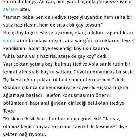
kanın dölleriyiz. Amcan, beni yanı başında görmezse, işte o
zaman
biter.”
“Tamam baba! Sen de Hediye Teyze’yi uyandır, hem sana bir
valiz hazırlasın, hem de sıcak bir çay koysun.”
Hacı; duyduğu seslerle uyanmış olan, telefon kapandıktan
sonra
anında odaya düşen, ana yadigârı, çocukların “teyze,”
kendisinin “abla” diye seslendiği köylüsü kadına:
“Abla bana valiz hazırla, ateşe de çay koy,” dedi.
Yaşı çoktan yetmiş beşi bulmuş Hediye Abla sanki rutin bir
komut almış gibi başını salladı. Duyulur duyulmaz bir sesle:
“İyi ki Hacı Ana çoktan öldü de bugünleri görmedi,” dedi.
Odadan çıkınca da kendisini iyice koyverdi. Hıçkıra hıçkıra
ağlamaya başladı. Telefon konuşmasının önemli
bölümlerini kapı aralığından dinlediği belli olan Hediye
Teyze:
“Koskoca Gesili Ailesi bunları da mı görecekti! Olamaz,
olamaz benim haylaz Faruk’um tavuk bile kesemez!” diye
yekten bağırıyordu.