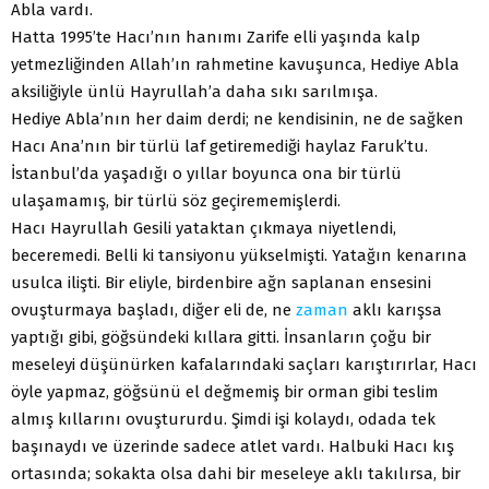
Abla vardı.
Hatta 1995’te Hacı’nın hanımı Zarife elli yaşında kalp
yetmezliğinden Allah’ın rahmetine kavuşunca, Hediye Abla
aksiliğiyle ünlü Hayrullah’a daha sıkı sarılmışa.
Hediye Abla’nın her daim derdi; ne kendisinin, ne de sağken
Hacı Ana’nın bir türlü laf getiremediği haylaz Faruk’tu.
İstanbul’da yaşadığı o yıllar boyunca ona bir türlü
ulaşamamış, bir türlü söz geçirememişlerdi.
Hacı Hayrullah Gesili yataktan çıkmaya niyetlendi,
beceremedi. Belli ki tansiyonu yükselmişti. Yatağın kenarına
usulca ilişti. Bir eliyle, birdenbire ağn saplanan ensesini
ovuşturmaya başladı, diğer eli de, ne
zaman
aklı karışsa
yaptığı gibi, göğsündeki kıllara gitti. İnsanların çoğu bir
meseleyi düşünürken kafalarındaki saçları karıştırırlar, Hacı
öyle yapmaz, göğsünü el değmemiş bir orman gibi teslim
almış kıllarını ovuştururdu. Şimdi işi kolaydı, odada tek
başınaydı ve üzerinde sadece atlet vardı. Halbuki Hacı kış
ortasında; sokakta olsa dahi bir meseleye aklı takılırsa, bir