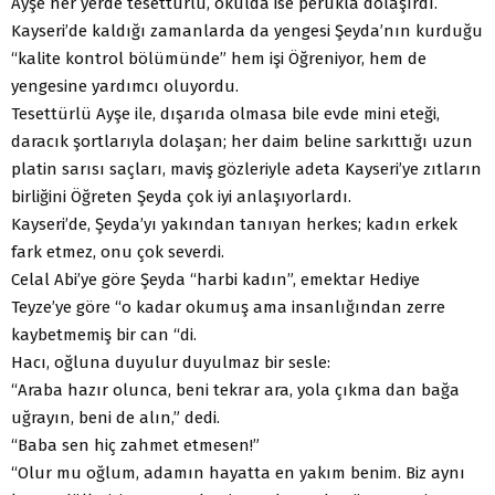
Ayşe her yerde tesettürlü, okulda ise perukla dolaşırdı.
Kayseri’de kaldığı zamanlarda da yengesi Şeyda’nın kurduğu
“kalite kontrol bölümünde” hem işi Öğreniyor, hem de
yengesine yardımcı oluyordu.
Tesettürlü Ayşe ile, dışarıda olmasa bile evde mini eteği,
daracık şortlarıyla dolaşan; her daim beline sarkıttığı uzun
platin sarısı saçları, maviş gözleriyle adeta Kayseri’ye zıtların
birliğini Öğreten Şeyda çok iyi anlaşıyorlardı.
Kayseri’de, Şeyda’yı yakından tanıyan herkes; kadın erkek
fark etmez, onu çok severdi.
Celal Abi’ye göre Şeyda “harbi kadın”, emektar Hediye
Teyze’ye göre “o kadar okumuş ama insanlığından zerre
kaybetmemiş bir can “di.
Hacı, oğluna duyulur duyulmaz bir sesle:
“Araba hazır olunca, beni tekrar ara, yola çıkma dan bağa
uğrayın, beni de alın,” dedi.
“Baba sen hiç zahmet etmesen!”
“Olur mu oğlum, adamın hayatta en yakım benim. Biz aynı