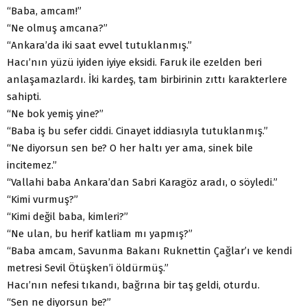
“Baba, amcam!”
“Ne olmuş amcana?”
“Ankara’da iki saat evvel tutuklanmış.”
Hacı’nın yüzü iyiden iyiye eksidi. Faruk ile ezelden beri
anlaşamazlardı. İki kardeş, tam birbirinin zıttı karakterlere
sahipti.
“Ne bok yemiş yine?”
“Baba iş bu sefer ciddi. Cinayet iddiasıyla tutuklanmış.”
“Ne diyorsun sen be? O her haltı yer ama, sinek bile
incitemez.”
“Vallahi baba Ankara’dan Sabri Karagöz aradı, o söyledi.”
“Kimi vurmuş?”
“Kimi değil baba, kimleri?”
“Ne ulan, bu herif katliam mı yapmış?”
“Baba amcam, Savunma Bakanı Ruknettin Çağlar’ı ve kendi
metresi Sevil Ötüşken’i öldürmüş.”
Hacı’nın nefesi tıkandı, bağrına bir taş geldi, oturdu.
“Sen ne diyorsun be?”