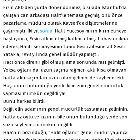
Ersin ABD’den yurda döner dönmez; o sırada İstanbul’da
çalışan can arkadaşı Halit’le temasa geçmiş, onu önce
pazarlama müdürü olarak Kayseri’deki işletmelerine
çağırmıştı. İki yıl
sonra
, Halit Yücesoy mırın kırın etmeye
başlayınca, Ersin allem etmiş kallem etmiş, babasını ikna
ederek; Halit’i sermayesinin tümü Gesili ailesine ait Gesili
Yatak’a, 1993 yılında genel müdür yapmıştı.
Hacı önce direnir gibi olmuş, ama sonunda razı gelmişti.
Yoksa oğlanı da, uzun saçına rağmen aklı kısa olmayan,
hatta aklı saçından uzun olan gelinini de kaybedecekti.
Hoş, onun bulunduğu yerde kimsenin genel müdürlük
yapması mümkün değildi ya!
Bunu herkes bilirdi.
Değil elin adamının genel müdürlük taslaması; gelininin,
hatta öz oğlu ve kızının bile onun bulunduğu yerde son
sözü söylemesi mümkün değildi.
Haa’nın bozulduğu, “Halit oğlanı!” genel müdür yapınca