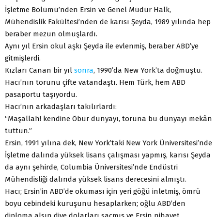
İşletme Bölümü’nden Ersin ve Genel Müdür Halk,
Mühendislik Fakültesi’nden de karısı Şeyda, 1989 yılında hep
beraber mezun olmuşlardı.
Aynı yıl Ersin okul aşkı Şeyda ile evlenmiş, beraber ABD’ye
gitmişlerdi.
Kızları Canan bir yıl
sonra
, 1990’da New York’ta doğmuştu.
Hacı’nın torunu çifte vatandaştı. Hem Türk, hem ABD
pasaportu taşıyordu.
Hacı’nın arkadaşları takılırlardı:
“Maşallah! kendine Öbür dünyayı, toruna bu dünyayı mekân
tuttun.”
Ersin, 1991 yılına dek, New York’taki New York Üniversitesi’nde
İşletme dalında yüksek lisans çalışması yapmış, karısı Şeyda
da aynı şehirde, Columbia Üniversitesi’nde Endüstri
Mühendisliği dalında yüksek lisans derecesini almıştı.
Hacı; Ersin’in ABD’de okuması için yeri göğü inletmiş, ömrü
boyu cebindeki kuruşunu hesaplarken; oğlu ABD’den
diploma alsın diye dolarları saçmış ve Ersin nihayet