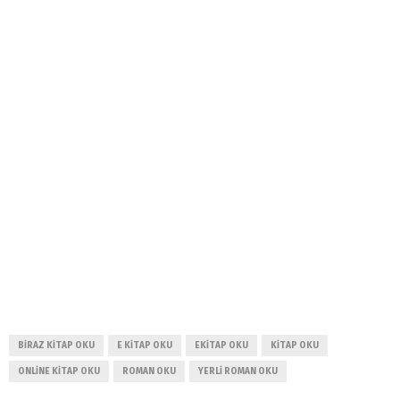
BIRAZ KITAP OKU
E KITAP OKU
EKITAP OKU
KITAP OKU
ONLINE KITAP OKU
ROMAN OKU
YERLI ROMAN OKU