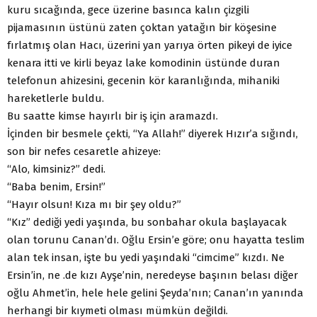
kuru sıcağında, gece üzerine basınca kalın çizgili
pijamasının üstünü zaten çoktan yatağın bir köşesine
fırlatmış olan Hacı, üzerini yan yarıya örten pikeyi de iyice
kenara itti ve kirli beyaz lake komodinin üstünde duran
telefonun ahizesini, gecenin kör karanlığında, mihaniki
hareketlerle buldu.
Bu saatte kimse hayırlı bir iş için aramazdı.
İçinden bir besmele çekti, “Ya Allah!” diyerek Hızır’a sığındı,
son bir nefes cesaretle ahizeye:
“Alo, kimsiniz?” dedi.
“Baba benim, Ersin!”
“Hayır olsun! Kıza mı bir şey oldu?”
“Kız” dediği yedi yaşında, bu sonbahar okula başlayacak
olan torunu Canan’dı. Oğlu Ersin’e göre; onu hayatta teslim
alan tek insan, işte bu yedi yaşındaki “cimcime” kızdı. Ne
Ersin’in, ne .de kızı Ayşe’nin, neredeyse başının belası diğer
oğlu Ahmet’in, hele hele gelini Şeyda’nın; Canan’ın yanında
herhangi bir kıymeti olması mümkün değildi.