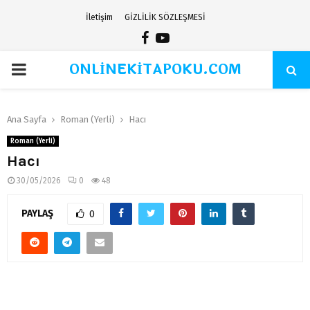
İletişim
GİZLİLİK SÖZLEŞMESİ
Facebook
Youtube
ONLİNEKİTAPOKU.COM
PRIMARY
MENU
Ana Sayfa
Roman (Yerli)
Hacı
Roman (Yerli)
Hacı
30/05/2026
0
48
PAYLAŞ
0