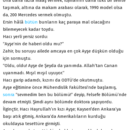
ona daha fazla maaş vermek, lojmanını daha lüks bir semte
taşımak, altına da makam arabası olarak, 1990 model olsa
da, 200 Mercedes vermek olmuştu.
Ersin hâlâ
bütün
bunların kaç paraya mal olacağını
bilemeyecek kadar toydu.
Hacı yerli yersiz sordu:
“Ayşe’nin de haberi oldu mu?”
Zahir, bu soruyu ailede amcaya en çok Ayşe düşkün olduğu
için sormuştu.
“Oldu, oldu! Ayşe de Şeyda da yanımda. Allah’tan Canan
uyanmadı. Mışıl mışıl uyuyor.”
Hacı garip adamdı, kızını da ODTÜ’de okutmuştu.
Ayşe eğitimine önce Mühendislik Fakültesi’nde başlamış,
sonra
“sevmedim ben bu bölümü!” deyip, Felsefe Bölümü’nde
devam etmişti. Şimdi aynı bölümde doktora yapıyordu.
İlginçtir, Hacı Hayrullah’ın kızı Ayşe; Kayseri’den Ankara’ya
başı atık gitmiş, Ankara’da Amerikalıların kurduğu
okuldaysa tesettüre girmişti.