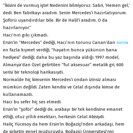
“İkisini de vurmuş işte! Nedenini bilmiyoruz. Sabri, ‘Hemen gel,’
dedi. Ben fabrikayı aradım. Senin Mercedes’i hazırlatıyorum.
Şoförü uyandırdılar bile. Bir de Halil’i aradım. O da
hazırlanıyor.”
Hacı’nın gıkı çıkmadı.
Ersin’in “Mercedes” dediği, Hacı’nın torunu Canan’dan
sonra
en fazla kıymet verdiği, “hayatın bunca yükünün bana
hediyesi” dediği; daha bu yaz başında aldığı 1997 model,
Almanya’dan Özel getirtilen “ful aksesuar” metalik gri, 600
serisi bir teknoloji harikasıydı.
Normalde hiç kimsenin Mercedes’i ondan izinsiz alması
mümkün değildi. Zaten kendisi ve Celal dışında kimse de
kullanamazdı.
Hacı bu sefer hiç ses etmedi.
Ersin’in “şoför” dediği de, arabayı bir tek kendisine emanet
ettiği, otuz yıllık emektarı, herkesin Celal Abisiydi.
Haliç Yücesoy da hem Ersin’in Boğaziçi’nden arkadaşı, hem
de şirketin genel müdürüydü. Boğaziçi Üniversitesi’nin