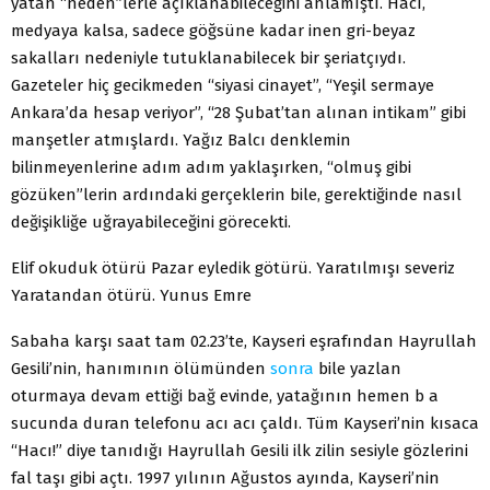
yatan “neden”lerle açıklanabileceğini anlamıştı. Hacı,
medyaya kalsa, sadece göğsüne kadar inen gri-beyaz
sakalları nedeniyle tutuklanabilecek bir şeriatçıydı.
Gazeteler hiç gecikmeden “siyasi cinayet”, “Yeşil sermaye
Ankara’da hesap veriyor”, “28 Şubat’tan alınan intikam” gibi
manşetler atmışlardı. Yağız Balcı denklemin
bilinmeyenlerine adım adım yaklaşırken, “olmuş gibi
gözüken”lerin ardındaki gerçeklerin bile, gerektiğinde nasıl
değişikliğe uğrayabileceğini görecekti.
Elif okuduk ötürü Pazar eyledik götürü. Yaratılmışı severiz
Yaratandan ötürü. Yunus Emre
Sabaha karşı saat tam 02.23’te, Kayseri eşrafından Hayrullah
Gesili’nin, hanımının ölümünden
sonra
bile yazlan
oturmaya devam ettiği bağ evinde, yatağının hemen b a
sucunda duran telefonu acı acı çaldı. Tüm Kayseri’nin kısaca
“Hacı!” diye tanıdığı Hayrullah Gesili ilk zilin sesiyle gözlerini
fal taşı gibi açtı. 1997 yılının Ağustos ayında, Kayseri’nin