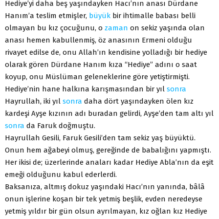
Hediye’yi daha beş yaşındayken Hacı’nın anası Dürdane
Hanım’a teslim etmişler,
büyük
bir ihtimalle babası belli
olmayan bu kız çocuğunu, o
zaman
on sekiz yaşında olan
anası hemen kabullenmiş, öz anasının Ermeni olduğu
rivayet edilse de, onu Allah’ın kendisine yolladığı bir hediye
olarak gören Dürdane Hanım kıza “Hediye” adını o saat
koyup, onu Müslüman geleneklerine göre yetiştirmişti.
Hediye’nin hane halkına karışmasından bir yıl
sonra
Hayrullah, iki yıl
sonra
daha dört yaşındayken ölen kız
kardeşi Ayşe kızının adı buradan gelirdi, Ayşe’den tam altı yıl
sonra
da Faruk doğmuştu.
Hayrullah Gesili, Faruk Gesili’den tam sekiz yaş büyüktü.
Onun hem ağabeyi olmuş, gereğinde de babalığını yapmıştı.
Her ikisi de; üzerlerinde anaları kadar Hediye Abla’nın da eşit
emeği olduğunu kabul ederlerdi.
Baksanıza, altmış dokuz yaşındaki Hacı’nın yanında, bâlâ
onun işlerine koşan bir tek yetmiş beşlik, evden neredeyse
yetmiş yıldır bir gün olsun ayrılmayan, kız oğlan kız Hediye